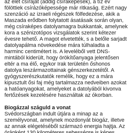
az élet csíráját (addig csíraképesek), a tíz év
fölöttiek csírázóképessége már ritkaság. Ezért nagy
szenzáció az izraeli régészek fölfedezése, akik a
Maszada erődben folytatott ásatásaik során olyan,
még csíraképes datolyamagra bukkantak, amelynek
kora a szénizotópos vizsgálatok szerint kétezer
évesre tehető. A magot elvetették, s a belőle sarjadt
datolyapálma növekedése mára túlhaladta a
harminc centimétert is. A leveléből vett DNS-
mintából kiderült, hogy örökítőanyaga jelentősen
eltér a ma élő, egykor Irak területén őshonos
datolya leszármazottainak génszerkezetétől. A
gyógyszerészkutatók remélik, hogy ez a mára
kipusztult ősi faj még tartalmazza nedveiben azokat
a hatóanyagokat, amelyeket a datolyából kivonva
fertőzések kezelésére használtak az ókorban.
Biogázzal száguld a vonat
Svédországban indult útjára a minap az a
személyvonat, amelynek mozdonyát biogáz, illetve
az annak elégetéséből származó energia hajtja. Az
óránként 130 kilométeres sebességre is képes