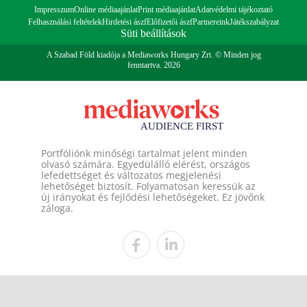
Impresszum
Online médiaajánlat
Print médiaajánlat
Adatvédelmi tájékoztató
Felhasználási feltételek
Hirdetési ászf
Előfizetői ászf
Partnereink
Játékszabályzat
Süti beállítások
A Szabad Föld kiadója a Mediaworks Hungary Zrt. © Minden jog
fenntartva. 2026
Portfóliónk minőségi tartalmat jelent minden
olvasó számára. Egyedülálló elérést, országos
lefedettséget és változatos megjelenési
lehetőséget biztosít. Folyamatosan keressük az
új irányokat és fejlődési lehetőségeket. Ez jövőnk
záloga.