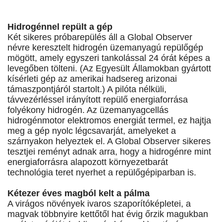
Hidrogénnel repült a gép
Két sikeres próbarepülés áll a Global Observer
névre keresztelt hidrogén üzemanyagú repülőgép
mögött, amely egyszeri tankolással 24 órát képes a
levegőben tölteni. (Az Egyesült Államokban gyártott
kísérleti gép az amerikai hadsereg arizonai
támaszpontjáról startolt.) A pilóta nélküli,
távvezérléssel irányított repülő energiaforrása
folyékony hidrogén. Az üzemanyagcellás
hidrogénmotor elektromos energiát termel, ez hajtja
meg a gép nyolc légcsavarját, amelyeket a
szárnyakon helyeztek el. A Global Observer sikeres
tesztjei reményt adnak arra, hogy a hidrogénre mint
energiaforrásra alapozott környezetbarát
technológia teret nyerhet a repülőgépiparban is.
Kétezer éves magból kelt a pálma
A virágos növények ivaros szaporítóképletei, a
magvak többnyire kettőtől hat évig őrzik magukban