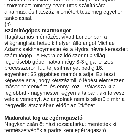
"zöldvonat" mintegy ötven utas szállítására
alkalmas, és hatszáz kilométert tesz meg egyetlen
tankolással.
{p}
Számítógépes matthenger
Hatjátszmás mérkőzést vívott Londonban a
világranglista hetedik helyén álló angol Michael
Adams sakknagymester és a Hydra névre keresztelt
számítógép. A Hydra ez idő szerint a világ
legerősebb gépe: hatvannégy 3-3 gigahertzes
processzoron fut, teljesítményét pedig 16,
egyenként 32 gigabites memória adja. Ez teszi
képessé arra, hogy kétszázmillió lépést elemezzen
másodpercenként, és ennyi közül válassza ki a
legjobbat - nagymester legyen a talpán, aki fölveszi
vele a versenyt. Az angolnak nem is sikerült: már a
negyedik játszmában eldőlt az ütközet.
Madarakat fog az egérragasztó
Nagykanizsán öt házi rozsdafarkút mentettek ki
természetvédők a padra kent egérragasztó