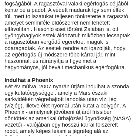
fogságából. A ragasztóval valaki egérfogás céljából
kente be a padot. A védett madarak így sem élték
túl, mert tollazatukat teljesen tönkretette a ragasztó,
amelyet semmiféle oldószerrel nem lehetett
eltávolítani. Hasonló eset történt Zalában is, ott
gyöngybaglyok estek áldozatul: miközben lecsaptak
a ragasztóban vergődő egerekre, maguk is
odaragadtak. Az esetek rendre azt igazolják, hogy
az egérfogás új módszere több kárral jár, mint
haszonnal, és ráirányítja a figyelmet a
hagyományos, jól bevált mechanikus egérfogókra.
Indulhat a Phoenix
Két év múlva, 2007 nyarán útjára indulhat a szonda
egy kutatóegységgel, amely a Mars északi
sarkvidékén végrehajtott landolás után víz, jég
(vízjég), illetve élet nyomai után kutat a bolygón. A
Phoenix - amelynek jövőbeni útjáról frissiben
döntöttek az amerikai űrhajózási ügynökség (NASA)
vezetői - valójában egy hosszú karral fölszerelt
robot, amely képes leásni a jégréteg alá az