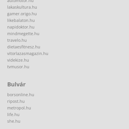
automotor.hu
lakaskultura.hu
gamer.origo.hu
likebalaton.hu
napidoktor.hu
mindmegette.hu
travelo.hu
dietaesfitnesz.hu
vitorlazasmagazin.hu
videkize.hu
tvmusor.hu
Bulvár
borsonline.hu
ripost.hu
metropol.hu
life.hu
she.hu