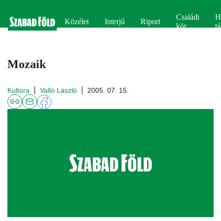
Családi
H
Közélet
Interjú
Riport
kör
tá
Mozaik
Kultúra
Valló László
2005. 07. 15.