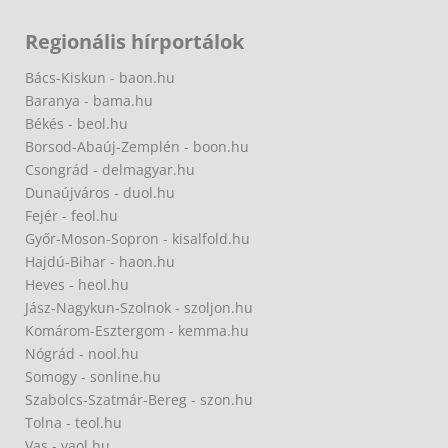
Regionális hírportálok
Bács-Kiskun - baon.hu
Baranya - bama.hu
Békés - beol.hu
Borsod-Abaúj-Zemplén - boon.hu
Csongrád - delmagyar.hu
Dunaújváros - duol.hu
Fejér - feol.hu
Győr-Moson-Sopron - kisalfold.hu
Hajdú-Bihar - haon.hu
Heves - heol.hu
Jász-Nagykun-Szolnok - szoljon.hu
Komárom-Esztergom - kemma.hu
Nógrád - nool.hu
Somogy - sonline.hu
Szabolcs-Szatmár-Bereg - szon.hu
Tolna - teol.hu
Vas - vaol.hu