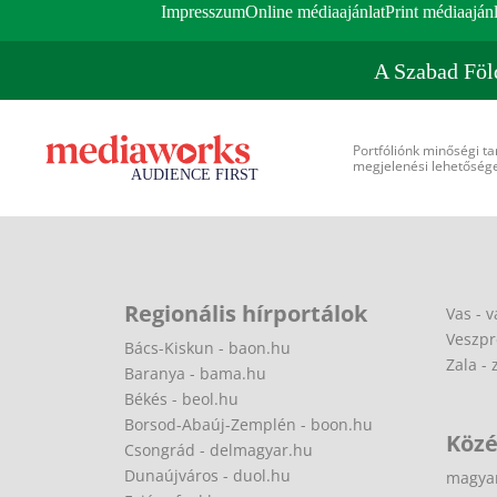
Impresszum
Online médiaajánlat
Print médiaajánl
A Szabad Föl
Portfóliónk minőségi ta
megjelenési lehetőséget
Regionális hírportálok
Vas - v
Veszpr
Bács-Kiskun - baon.hu
Zala - 
Baranya - bama.hu
Békés - beol.hu
Borsod-Abaúj-Zemplén - boon.hu
Közé
Csongrád - delmagyar.hu
Dunaújváros - duol.hu
magya