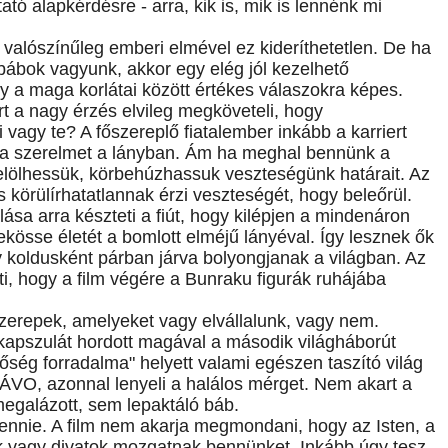
ató alapkérdésre - arra, kik is, mik is lennénk mi
 valószínűleg emberi elmével ez kideríthetetlen. De ha
n bábok vagyunk, akkor egy elég jól kezelhető
 a maga korlátai között értékes válaszokra képes.
ert a nagy érzés elvileg megköveteli, hogy
agy te? A főszereplő fiatalember inkább a karriert
li a szerelmet a lányban. Ám ha meghal bennünk a
ijelölhessük, körbehúzhassuk veszteségünk határait. Az
s körülírhatatlannak érzi veszteségét, hogy beleőrül.
ása arra készteti a fiút, hogy kilépjen a mindenáron
kösse életét a bomlott elméjű lányéval. Így lesznek ők
y koldusként párban járva bolyongjanak a világban. Az
ti, hogy a film végére a Bunraku figurák ruhájába
zerepek, amelyeket vagy elvállalunk, vagy nem.
kapszulát hordott magával a második világháborút
őség forradalma" helyett valami egészen taszító világ
z ÁVO, azonnal lenyeli a halálos mérget. Nem akart a
egalázott, sem lepaktáló báb.
lennie. A film nem akarja megmondani, hogy az Isten, a
k vagy divatok mozgatnak bennünket. Inkább úgy tesz,