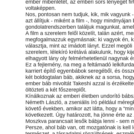
ember mibenlétét, az emberi sors lényegét firt
voltaképpen.
Nos, pontosan nem tudjuk, kik, mik vagyunk -
azt állítjuk - miként a film -, hogy mindnyája
gondolatrendszerben találjuk magunkat, amely
A film a szerelem felől közelít, talán azért, m
megfogalmazzuk egymásnak: ki vagyok én, ki v
választja, mint az imádott lányt. Ezzel megö
szerelem, lélekíró krétává alakulunk, hogy k
elhagyott lány oly felmérhetetlenül nagynak é
Ez a fejlemény, na meg a feltámadó lelkifurdal
karriert építő egyenbábok seregéből, és össze
két boldogtalan báb, akiknek az a sorsa, hog
ember báb mivoltát Takeshi azzal is érzékelte
öltözteti a két főszereplőt.
Kínálkoznak az emberi életben undorító bábs
Németh László, a zseniális író például méreg
követő években, amikor azt látta, hogy a "min
következett. Úgy határozott, ha jönne érte a
Moszkva parancsait lesők bábja lenni - sem m
Persze, ahol báb van, ott mozgatónak is kell 
természet, a társadalmi rögzültségek, eszmé