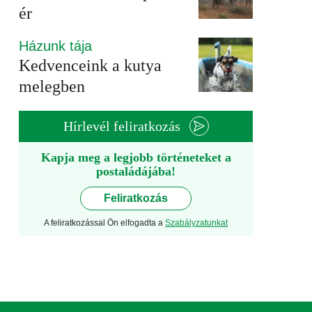
ér
Házunk tája
Kedvenceink a kutya
melegben
Hírlevél feliratkozás
Kapja meg a legjobb történeteket a
postaládájába!
Feliratkozás
A feliratkozással Ön elfogadta a
Szabályzatunkat