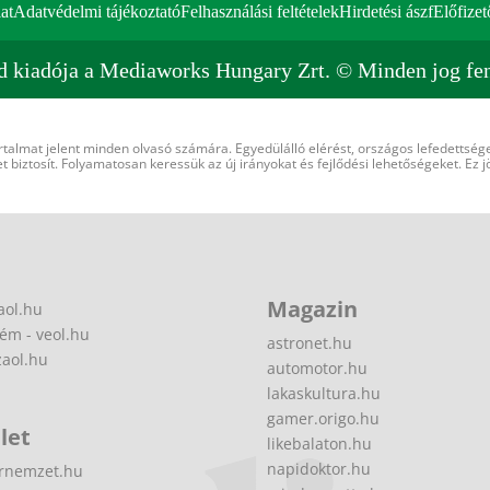
at
Adatvédelmi tájékoztató
Felhasználási feltételek
Hirdetési ászf
Előfizet
d kiadója a Mediaworks Hungary Zrt. © Minden jog fen
rtalmat jelent minden olvasó számára. Egyedülálló elérést, országos lefedettsége
 biztosít. Folyamatosan keressük az új irányokat és fejlődési lehetőségeket. Ez j
Magazin
aol.hu
ém - veol.hu
astronet.hu
zaol.hu
automotor.hu
lakaskultura.hu
gamer.origo.hu
let
likebalaton.hu
napidoktor.hu
rnemzet.hu