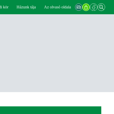
di kör
Házunk tája
Az olvasó oldala