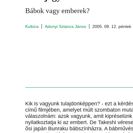
Bábok vagy emberek?
Kultúra
Adonyi Sztancs János
2005. 08. 12. péntek
Kik is vagyunk tulajdonképpen? - ezt a kérdé
című filmjében, amelyet múlt szombaton mutat
válaszolnám: azok vagyunk, amit kipréselünk
nyilatkoztatja ki az embert. De Takeshi véres
ősi japán Bunraku bábszínházra. A bábművés