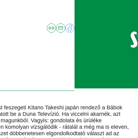
st feszegeti Kitano Takeshi japán rendező a Bábok
ott be a Duna Televízió. Ha viccelni akarnék, azt
 magunkból. Vagyis: gondolata és ürüléke
en komolyan vizsgálódik - rátalál a még ma is eleven,
zet döbbenetesen elgondolkodtató választ ad az