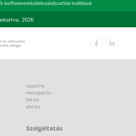
ői ászf
Partnereink
Játékszabályzat
Süti beállítások
ntartva. 2026
t és változatos
övőnk záloga.
ripost.hu
metropol.hu
life.hu
she.hu
Szolgáltatás