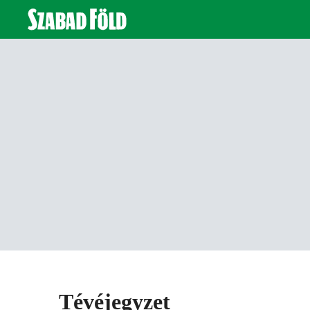
Tévéjegyzet