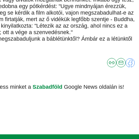
bedobna egy pótkérdést: "Ugye mindnyájan érezzük,
 se kérdik a film alkotói, vajon megszabadulhat-e az
 firtatják, mert az ő vidékük legfőbb szentje - Buddha,
 kinyilatkozta: "Létezik az az ország, ahol nincs ez a
z; ott a vége a szenvedésnek."
megszabaduljunk a báblétünktől? Ámbár ez a létünktől
vess minket a
Szabadföld
Google News oldalán is!