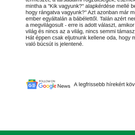
mintha a "Kik vagyunk?" alapkérdése mellé 
hogy rángatva vagyunk?" Azt azonban már meg
ember egyáltalán a bábélettől. Talán azért nem
a megvilágosult - erre is adott választ, amikor
világ és nincs az a világ, nincs semmi támas
Hát éppen csak eljutnunk kellene oda, hogy 
való búcsút is jelentené.
A legfrissebb hírekért kö