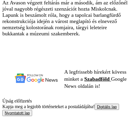
Az Avason végzett feltárás már a második, ám az előzőnél
jóval nagyobb régészeti szenzációt hozta Miskolcnak.
Lapunk is beszámolt róla, hogy a tapolcai barlangfürdő
rekonstrukciója idején a várost meglapító és elnevező
nemzetség kolostorának romjaira, tárgyi leleteire
bukkantak a múzeumi szakemberek.
A legfrissebb hírekért kövess
minket a
Szabadföld
Google
News oldalán is!
Újság előfizetés
Kapja meg a legjobb történeteket a postaládájába!
Digitális lap
Nyomtatott lap