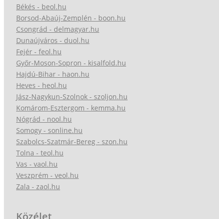
Békés - beol.hu
Borsod-Abaúj-Zemplén - boon.hu
Csongrád - delmagyar.hu
Dunaújváros - duol.hu
Fejér - feol.hu
Győr-Moson-Sopron - kisalfold.hu
Hajdú-Bihar - haon.hu
Heves - heol.hu
Jász-Nagykun-Szolnok - szoljon.hu
Komárom-Esztergom - kemma.hu
Nógrád - nool.hu
Somogy - sonline.hu
Szabolcs-Szatmár-Bereg - szon.hu
Tolna - teol.hu
Vas - vaol.hu
Veszprém - veol.hu
Zala - zaol.hu
Közélet