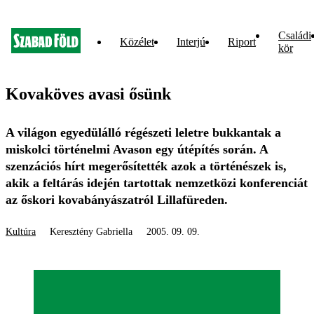
Családi
Közélet
Interjú
Riport
kör
Kovaköves avasi ősünk
A világon egyedülálló régészeti leletre bukkantak a
miskolci történelmi Avason egy útépítés során. A
szenzációs hírt megerősítették azok a történészek is,
akik a feltárás idején tartottak nemzetközi konferenciát
az őskori kovabányászatról Lillafüreden.
Kultúra
Keresztény Gabriella
2005. 09. 09.