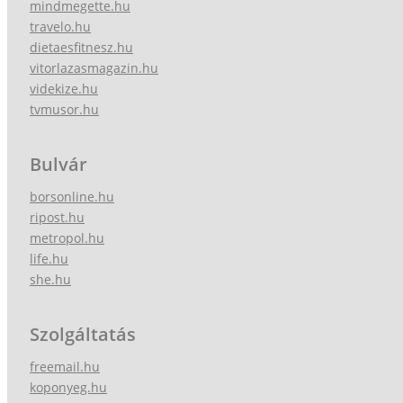
mindmegette.hu
travelo.hu
dietaesfitnesz.hu
vitorlazasmagazin.hu
videkize.hu
tvmusor.hu
Bulvár
borsonline.hu
ripost.hu
metropol.hu
life.hu
she.hu
Szolgáltatás
freemail.hu
koponyeg.hu