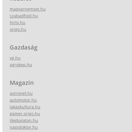
magyarnemzet.hu
szabadfold.hu
hirtv.hu
origo.hu
Gazdaság
vg.hu
agrokep.hu
Magazin
astronet.hu
automotor.hu
lakaskultura.hu
gamer.origo.hu
likebalaton.hu
napidoktor.hu