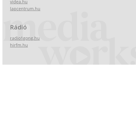
videa.hu
lapcentrum.hu
Rádió
radio1gong.hu
hirfm.hu