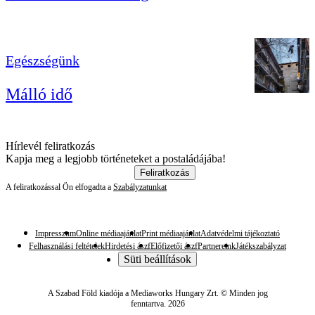
Egészségünk
Málló idő
Hírlevél feliratkozás
Kapja meg a legjobb történeteket a postaládájába!
Feliratkozás
A feliratkozással Ön elfogadta a
Szabályzatunkat
Impresszum
Online médiaajánlat
Print médiaajánlat
Adatvédelmi tájékoztató
Felhasználási feltételek
Hirdetési ászf
Előfizetői ászf
Partnereink
Játékszabályzat
Süti beállítások
A Szabad Föld kiadója a Mediaworks Hungary Zrt. © Minden jog
fenntartva. 2026