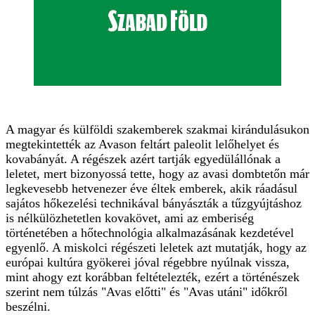
A magyar és külföldi szakemberek szakmai kirándulásukon
megtekintették az Avason feltárt paleolit lelőhelyet és
kovabányát. A régészek azért tartják egyedülállónak a
leletet, mert bizonyossá tette, hogy az avasi dombtetőn már
legkevesebb hetvenezer éve éltek emberek, akik ráadásul
sajátos hőkezelési technikával bányászták a tűzgyújtáshoz
is nélkülözhetetlen kovakövet, ami az emberiség
történetében a hőtechnológia alkalmazásának kezdetével
egyenlő. A miskolci régészeti leletek azt mutatják, hogy az
európai kultúra gyökerei jóval régebbre nyúlnak vissza,
mint ahogy ezt korábban feltételezték, ezért a történészek
szerint nem túlzás "Avas előtti" és "Avas utáni" időkről
beszélni.