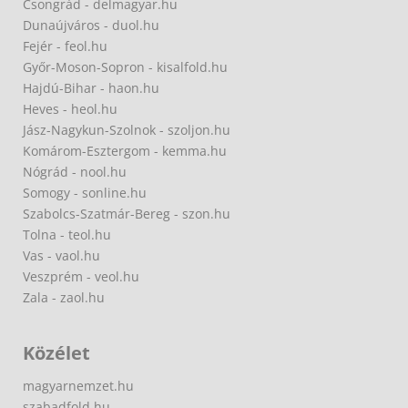
Csongrád - delmagyar.hu
Dunaújváros - duol.hu
Fejér - feol.hu
Győr-Moson-Sopron - kisalfold.hu
Hajdú-Bihar - haon.hu
Heves - heol.hu
Jász-Nagykun-Szolnok - szoljon.hu
Komárom-Esztergom - kemma.hu
Nógrád - nool.hu
Somogy - sonline.hu
Szabolcs-Szatmár-Bereg - szon.hu
Tolna - teol.hu
Vas - vaol.hu
Veszprém - veol.hu
Zala - zaol.hu
Közélet
magyarnemzet.hu
szabadfold.hu