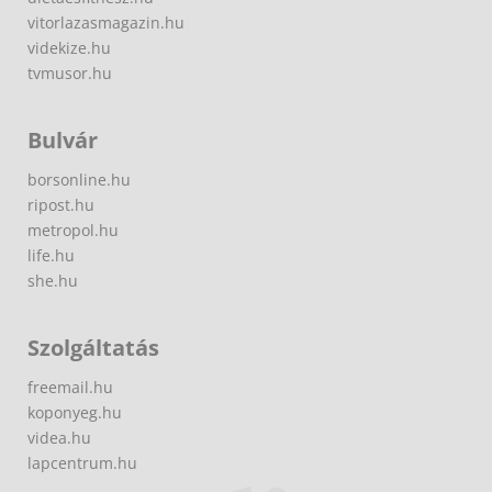
vitorlazasmagazin.hu
videkize.hu
tvmusor.hu
Bulvár
borsonline.hu
ripost.hu
metropol.hu
life.hu
she.hu
Szolgáltatás
freemail.hu
koponyeg.hu
videa.hu
lapcentrum.hu