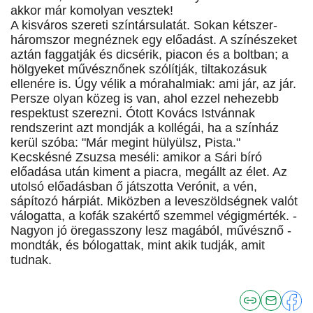
akkor már komolyan vesztek!
A kisváros szereti színtársulatát. Sokan kétszer-
háromszor megnéznek egy előadást. A színészeket
aztán faggatják és dicsérik, piacon és a boltban; a
hölgyeket művésznőnek szólítják, tiltakozásuk
ellenére is. Úgy vélik a mórahalmiak: ami jár, az jár.
Persze olyan közeg is van, ahol ezzel nehezebb
respektust szerezni. Ótott Kovács Istvánnak
rendszerint azt mondják a kollégái, ha a színház
kerül szóba: "Már megint hülyülsz, Pista."
Kecskésné Zsuzsa meséli: amikor a Sári bíró
előadása után kiment a piacra, megállt az élet. Az
utolsó előadásban ő játszotta Verónit, a vén,
sápítozó hárpiát. Miközben a leveszöldségnek valót
válogatta, a kofák szakértő szemmel végigmérték. -
Nagyon jó öregasszony lesz magából, művésznő -
mondták, és bólogattak, mint akik tudják, amit
tudnak.