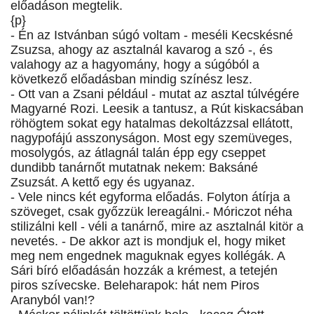
előadáson megtelik.
{p}
- Én az Istvánban súgó voltam - meséli Kecskésné
Zsuzsa, ahogy az asztalnál kavarog a szó -, és
valahogy az a hagyomány, hogy a súgóból a
következő előadásban mindig színész lesz.
- Ott van a Zsani például - mutat az asztal túlvégére
Magyarné Rozi. Leesik a tantusz, a Rút kiskacsában
röhögtem sokat egy hatalmas dekoltázzsal ellátott,
nagypofájú asszonyságon. Most egy szemüveges,
mosolygós, az átlagnál talán épp egy cseppet
dundibb tanárnőt mutatnak nekem: Baksáné
Zsuzsát. A kettő egy és ugyanaz.
- Vele nincs két egyforma előadás. Folyton átírja a
szöveget, csak győzzük lereagálni.- Móriczot néha
stilizálni kell - véli a tanárnő, mire az asztalnál kitör a
nevetés. - De akkor azt is mondjuk el, hogy miket
meg nem engednek maguknak egyes kollégák. A
Sári bíró előadásán hozzák a krémest, a tetején
piros szívecske. Beleharapok: hát nem Piros
Aranyból van!?