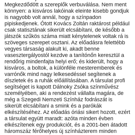
Megkezdődött a szereplők verbuválása. Nem ment
könnyen: a kisváros lakóinak eleinte kisebb gondjuk
is nagyobb volt annál, hogy a színpadon
pipiskedjenek. Ótott Kovács Zoltán raktárost például
csak statisztának sikerült elcsábítani, de később a
játszók szűkös száma miatt kénytelenek voltak rá is
szöveges szerepet osztani. Az előadásra felettébb
vegyes társaság alakult ki, akadt benne
vasesztergályostól kezdve a tanítónőn keresztül a
rendőrig mindenfajta helyi erő; és kiderült, hogy a
kisváros, a boltok, a különféle mesteremberek és
varrónők mind nagy lelkesedéssel segítenek a
díszletek és a ruhák előállításában. A társulat profi
segítséget is kapott Dálnoky Zsóka színművész
személyében, aki a rendezést vállalta magára, de
még a Szegedi Nemzeti Színház fodrászát is
sikerült elcsábítani a smink és a parókák
elkészítéséhez. Az előadás óriási sikert hozott, ezért
a társulat együtt maradt: azóta minden évben
elkészítenek egy produkciót, és a 2001-ben átadott
háromszáz férőhelyes új színházterem minden