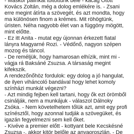
- Máskor pálinkát töltöttünk bele - kacag Ótott
Kovács Zoltán, még a dolog emlékére is. - Zsani
erre megint átírta a szövegét, és azt mondta, hogy
ma különösen finom a krémes. Mit röhögtünk,
úristen. Néha nagyobb élet van a függöny mögött,
mint előtte.
- Ez itt Anita - mutat egy újonnan érkezett fiatal
lányra Magyarné Rozi. - Védőnő, nagyon szépen
mozog és táncol.
- De reméljük, hogy hamarosan elhízik, mint mi -
vágja rá Baksáné Zsuzsa. A társaság megint
kifekszik.
A rendezőnőhöz fordulok: egy dolog a jó hangulat,
de ilyen viháncoló bandával hogy lehet komoly
színházi munkát végezni?
- Azt mindig fejben kell tartani, hogy ők ezt örömből
csinálják, nem a munkájuk - válaszol Dálnoky
Zsóka. - Nem követelhetem tőlük azt, amit egy profi
színésztől, hogy azonnal tudják a szövegüket, és
igazán fegyelmezni sem kell őket.
- Kivéve a premier előtt - kottyant bele Kecskésné
Zsuzsa -, akkor kitör belőle az anyaoroszlán. - De