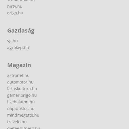
hirtv.hu
origo.hu
Gazdaság
vg.hu
agrokep.hu
Magazin
astronet.hu
automotor.hu
lakaskultura.hu
gamer.origo.hu
likebalaton.hu
napidoktor.hu
mindmegette.hu
travelo.hu
dietaesfitnesz.hu