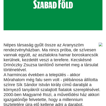
Népes társaság gyűlt össze az Aranyszöm
rendezvényházban. Ma nincs próba, de szívesen
vannak együtt, az asztalokra hamar boroskancsók
kerülnek, kezdetét veszi a terefere. Kecskésné
Drinóczky Zsuzsa tanítónő ismertet meg a társulat
történetével.
A harmincas években a település - akkor
Mórahalom még falu sem volt - plébánosa állította
színre Sík Sándor István király című darabját a
környező tanyákról szalajtott fiatalok szereplésével.
2000-ben Magyarné Rozi, a művelődési ház akkori
igazgatónője felvetette, hogy a millennium
tiszteletére újra elő kellene adni a darabot.