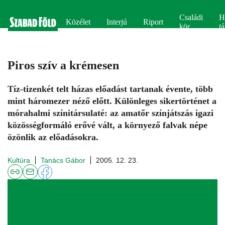
Családi
H
Közélet
Interjú
Riport
kör
tá
Piros szív a krémesen
Tíz-tizenkét telt házas előadást tartanak évente, több
mint háromezer néző előtt. Különleges sikertörténet a
mórahalmi színitársulaté: az amatőr színjátszás igazi
közösségformáló erővé vált, a környező falvak népe
özönlik az előadásokra.
Kultúra
Tanács Gábor
2005. 12. 23.