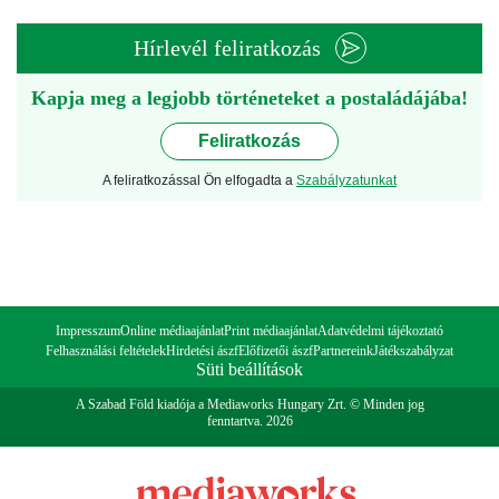
Hírlevél feliratkozás
Kapja meg a legjobb történeteket a postaládájába!
Feliratkozás
A feliratkozással Ön elfogadta a
Szabályzatunkat
Impresszum
Online médiaajánlat
Print médiaajánlat
Adatvédelmi tájékoztató
Felhasználási feltételek
Hirdetési ászf
Előfizetői ászf
Partnereink
Játékszabályzat
Süti beállítások
A Szabad Föld kiadója a Mediaworks Hungary Zrt. © Minden jog
fenntartva. 2026