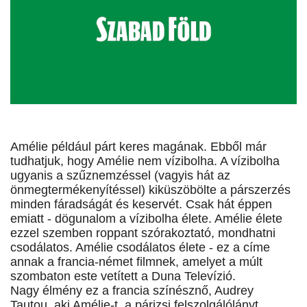
Amélie például párt keres magának. Ebből már
tudhatjuk, hogy Amélie nem vízibolha. A vízibolha
ugyanis a szűznemzéssel (vagyis hát az
önmegtermékenyítéssel) kiküszöbölte a párszerzés
minden fáradságát és keservét. Csak hát éppen
emiatt - dögunalom a vízibolha élete. Amélie élete
ezzel szemben roppant szórakoztató, mondhatni
csodálatos. Amélie csodálatos élete - ez a címe
annak a francia-német filmnek, amelyet a múlt
szombaton este vetített a Duna Televízió.
Nagy élmény ez a francia színésznő, Audrey
Tautou, aki Amélie-t, a párizsi felszolgálólányt