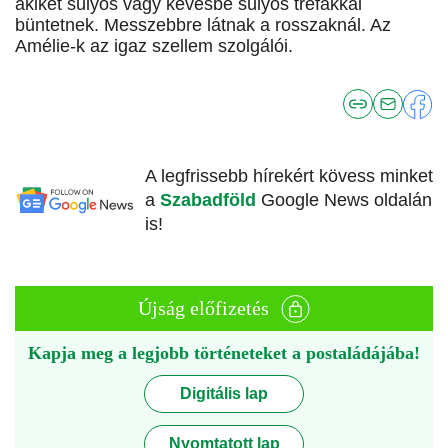
akiket súlyos vagy kevésbé súlyos tréfákkal
büntetnek. Messzebbre látnak a rosszaknál. Az
Amélie-k az igaz szellem szolgálói.
A legfrissebb hírekért kövess minket
a
Szabadföld
Google News oldalán
is!
Újság előfizetés
Kapja meg a legjobb történeteket a postaládájába!
Digitális lap
Nyomtatott lap