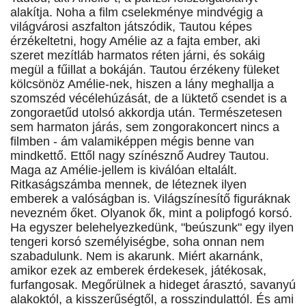
alakítja. Noha a film cselekménye mindvégig a
világvárosi aszfalton játszódik, Tautou képes
érzékeltetni, hogy Amélie az a fajta ember, aki
szeret mezítláb harmatos réten járni, és sokáig
megül a fűillat a bokáján. Tautou érzékeny füleket
kölcsönöz Amélie-nek, hiszen a lány meghallja a
szomszéd vécélehúzását, de a lüktető csendet is a
zongoraetűd utolsó akkordja után. Természetesen
sem harmaton járás, sem zongorakoncert nincs a
filmben - ám valamiképpen mégis benne van
mindkettő. Ettől nagy színésznő Audrey Tautou.
Maga az Amélie-jellem is kiválóan eltalált.
Ritkaságszámba mennek, de léteznek ilyen
emberek a valóságban is. Világszínesítő figuráknak
nevezném őket. Olyanok ők, mint a polipfogó korsó.
Ha egyszer belehelyezkedünk, "beúszunk" egy ilyen
tengeri korsó személyiségbe, soha onnan nem
szabadulunk. Nem is akarunk. Miért akarnánk,
amikor ezek az emberek érdekesek, játékosak,
furfangosak. Megőrülnek a hideget árasztó, savanyú
alakoktól, a kisszerűségtől, a rosszindulattól. És ami