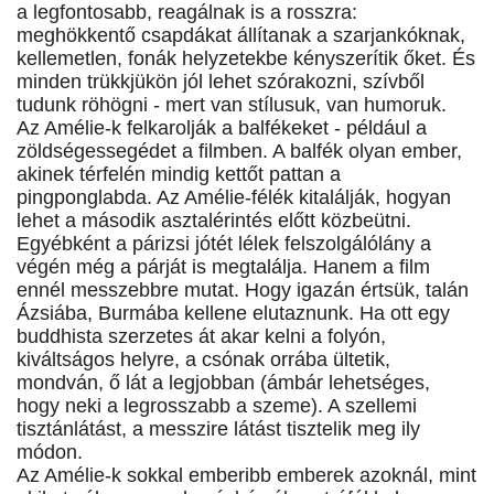
a legfontosabb, reagálnak is a rosszra:
meghökkentő csapdákat állítanak a szarjankóknak,
kellemetlen, fonák helyzetekbe kényszerítik őket. És
minden trükkjükön jól lehet szórakozni, szívből
tudunk röhögni - mert van stílusuk, van humoruk.
Az Amélie-k felkarolják a balfékeket - például a
zöldségessegédet a filmben. A balfék olyan ember,
akinek térfelén mindig kettőt pattan a
pingponglabda. Az Amélie-félék kitalálják, hogyan
lehet a második asztalérintés előtt közbeütni.
Egyébként a párizsi jótét lélek felszolgálólány a
végén még a párját is megtalálja. Hanem a film
ennél messzebbre mutat. Hogy igazán értsük, talán
Ázsiába, Burmába kellene elutaznunk. Ha ott egy
buddhista szerzetes át akar kelni a folyón,
kiváltságos helyre, a csónak orrába ültetik,
mondván, ő lát a legjobban (ámbár lehetséges,
hogy neki a legrosszabb a szeme). A szellemi
tisztánlátást, a messzire látást tisztelik meg ily
módon.
Az Amélie-k sokkal emberibb emberek azoknál, mint