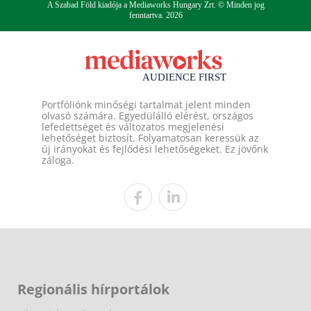
A Szabad Föld kiadója a Mediaworks Hungary Zrt. © Minden jog
fenntartva. 2026
Portfóliónk minőségi tartalmat jelent minden
olvasó számára. Egyedülálló elérést, országos
lefedettséget és változatos megjelenési
lehetőséget biztosít. Folyamatosan keressük az
új irányokat és fejlődési lehetőségeket. Ez jövőnk
záloga.
Regionális hírportálok