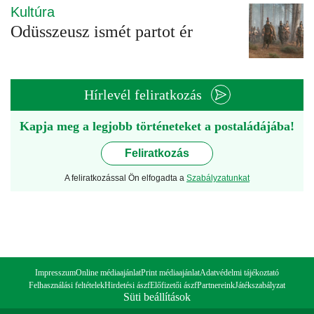
Kultúra
Odüsszeusz ismét partot ér
Hírlevél feliratkozás
Kapja meg a legjobb történeteket a postaládájába!
Feliratkozás
A feliratkozással Ön elfogadta a
Szabályzatunkat
Impresszum
Online médiaajánlat
Print médiaajánlat
Adatvédelmi tájékoztató
Felhasználási feltételek
Hirdetési ászf
Előfizetői ászf
Partnereink
Játékszabályzat
Süti beállítások