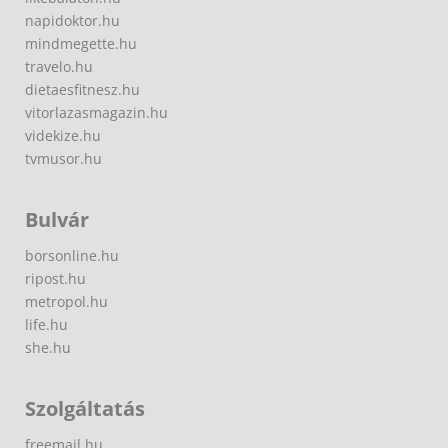
napidoktor.hu
mindmegette.hu
travelo.hu
dietaesfitnesz.hu
vitorlazasmagazin.hu
videkize.hu
tvmusor.hu
Bulvár
borsonline.hu
ripost.hu
metropol.hu
life.hu
she.hu
Szolgáltatás
freemail.hu