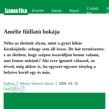
Családi
H
Közélet
Interjú
Riport
kör
tá
Amélie fűillatú bokája
Néha az életünk olyan, mint a gyári hibás
kirakójáték: sehogy sem áll össze. De hát természetes-
e az életben, hogy szépen összeálljon benne valami,
ami fontos nekünk? Aki erre igennel válaszol, az
téved, még akkor is, ha egyszer-egyszer tényleg a
helyére kerül egy és más.
Kultúra
Adonyi Sztancs János
2006. 03. 31.