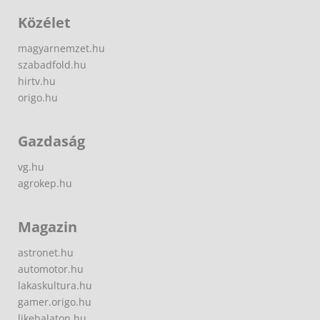
Közélet
magyarnemzet.hu
szabadfold.hu
hirtv.hu
origo.hu
Gazdaság
vg.hu
agrokep.hu
Magazin
astronet.hu
automotor.hu
lakaskultura.hu
gamer.origo.hu
likebalaton.hu