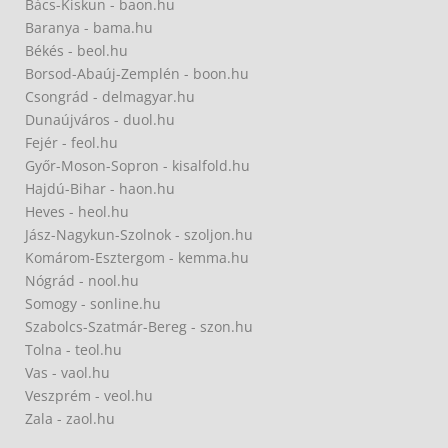
Bács-Kiskun - baon.hu
Baranya - bama.hu
Békés - beol.hu
Borsod-Abaúj-Zemplén - boon.hu
Csongrád - delmagyar.hu
Dunaújváros - duol.hu
Fejér - feol.hu
Győr-Moson-Sopron - kisalfold.hu
Hajdú-Bihar - haon.hu
Heves - heol.hu
Jász-Nagykun-Szolnok - szoljon.hu
Komárom-Esztergom - kemma.hu
Nógrád - nool.hu
Somogy - sonline.hu
Szabolcs-Szatmár-Bereg - szon.hu
Tolna - teol.hu
Vas - vaol.hu
Veszprém - veol.hu
Zala - zaol.hu