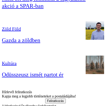
akció a SPAR-ban
Zöld Föld
Gazda a zöldben
Kultúra
Odüsszeusz ismét partot ér
Hírlevél feliratkozás
Kapja meg a legjobb történeteket a postaládájába!
Feliratkozás
A feliratkozással Ön elfogadta a
Szabályzatunkat