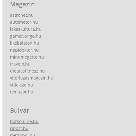
Magazin
astronet.hu
automotor.hu
lakaskultura.hu
gamer.origo.hu
likebalaton.hu
napidoktor.hu
mindmegette.hu
travelo.hu
dietaesfitnesz.hu
vitorlazasmagazin.hu
videkize.hu
tvmusor.hu
Bulvár
borsonline.hu
ripost.hu
metropol.hu