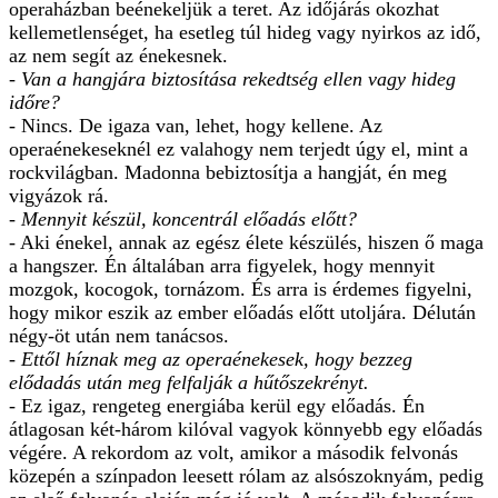
operaházban beénekeljük a teret. Az időjárás okozhat
kellemetlenséget, ha esetleg túl hideg vagy nyirkos az idő,
az nem segít az énekesnek.
- Van a hangjára biztosítása rekedtség ellen vagy hideg
időre?
- Nincs. De igaza van, lehet, hogy kellene. Az
operaénekeseknél ez valahogy nem terjedt úgy el, mint a
rockvilágban. Madonna bebiztosítja a hangját, én meg
vigyázok rá.
- Mennyit készül, koncentrál előadás előtt?
- Aki énekel, annak az egész élete készülés, hiszen ő maga
a hangszer. Én általában arra figyelek, hogy mennyit
mozgok, kocogok, tornázom. És arra is érdemes figyelni,
hogy mikor eszik az ember előadás előtt utoljára. Délután
négy-öt után nem tanácsos.
- Ettől híznak meg az operaénekesek, hogy bezzeg
elődadás után meg felfalják a hűtőszekrényt.
- Ez igaz, rengeteg energiába kerül egy előadás. Én
átlagosan két-három kilóval vagyok könnyebb egy előadás
végére. A rekordom az volt, amikor a második felvonás
közepén a színpadon leesett rólam az alsószoknyám, pedig