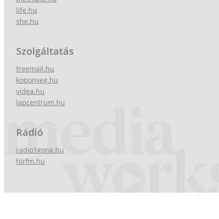
life.hu
she.hu
Szolgáltatás
freemail.hu
koponyeg.hu
videa.hu
lapcentrum.hu
Rádió
radio1gong.hu
hirfm.hu