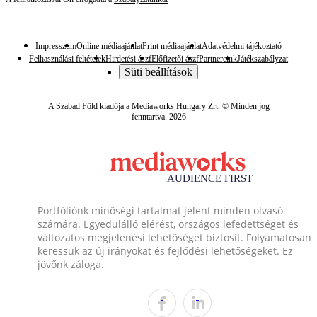
Impresszum
Online médiaajánlat
Print médiaajánlat
Adatvédelmi tájékoztató
Felhasználási feltételek
Hirdetési ászf
Előfizetői ászf
Partnereink
Játékszabályzat
Süti beállítások
A Szabad Föld kiadója a Mediaworks Hungary Zrt. © Minden jog
fenntartva. 2026
Portfóliónk minőségi tartalmat jelent minden olvasó
számára. Egyedülálló elérést, országos lefedettséget és
változatos megjelenési lehetőséget biztosít. Folyamatosan
keressük az új irányokat és fejlődési lehetőségeket. Ez
jövőnk záloga.