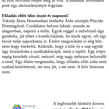
az első felvonás elején még jó volt. A második felvonásra
pont egy alsószoknyányit fogytam.
Előadás előtt tilos úszni és napozni!
Tokody Ilona Houstonban énekelte Aida szerepét Placido
Domingóval. Csodálatos helyen laktak: uszoda az
alagsorban, napozó a tetőn. Egyik reggel a művésznő úgy
gondolta, jót tehet a kondíciójának, ha úszik egyet, sőt egy
kicsit talán napozhatna is. Estére megszólalni is alig bírt,
nem hogy énekelni. Kiderült, hogy a klór és a nap együtt
úgy kiszárította a nyálkahártyáját, mint a taplót. Egy teljes
napig kezelték vízzel, mézzel, míg nagy nehezen helyreállt
a rend. Egy életre megtanulta, hogy előadás előtt soha nem
szabad kísérletezni, mi tesz jót, s mi nem. A klór biztosan
nem.
A legfrissebb hírekért kövess