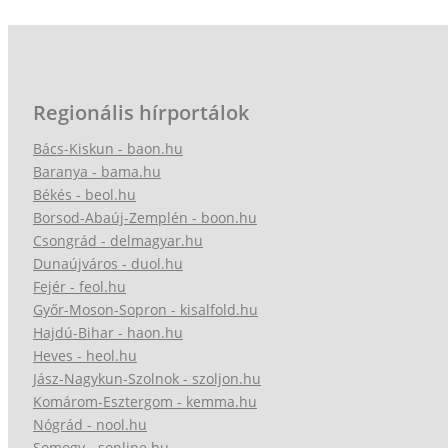
Regionális hírportálok
Bács-Kiskun - baon.hu
Baranya - bama.hu
Békés - beol.hu
Borsod-Abaúj-Zemplén - boon.hu
Csongrád - delmagyar.hu
Dunaújváros - duol.hu
Fejér - feol.hu
Győr-Moson-Sopron - kisalfold.hu
Hajdú-Bihar - haon.hu
Heves - heol.hu
Jász-Nagykun-Szolnok - szoljon.hu
Komárom-Esztergom - kemma.hu
Nógrád - nool.hu
Somogy - sonline.hu