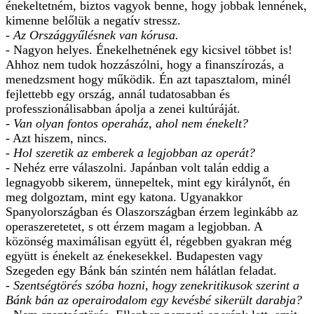
énekeltetném, biztos vagyok benne, hogy jobbak lennének,
kimenne belőlük a negatív stressz.
- Az Országgyűlésnek van kórusa.
- Nagyon helyes. Énekelhetnének egy kicsivel többet is!
Ahhoz nem tudok hozzászólni, hogy a finanszírozás, a
menedzsment hogy működik. Én azt tapasztalom, minél
fejlettebb egy ország, annál tudatosabban és
professzionálisabban ápolja a zenei kultúráját.
- Van olyan fontos operaház, ahol nem énekelt?
- Azt hiszem, nincs.
- Hol szeretik az emberek a legjobban az operát?
- Nehéz erre válaszolni. Japánban volt talán eddig a
legnagyobb sikerem, ünnepeltek, mint egy királynőt, én
meg dolgoztam, mint egy katona. Ugyanakkor
Spanyolországban és Olaszországban érzem leginkább az
operaszeretetet, s ott érzem magam a legjobban. A
közönség maximálisan együtt él, régebben gyakran még
együtt is énekelt az énekesekkel. Budapesten vagy
Szegeden egy Bánk bán szintén nem hálátlan feladat.
- Szentségtörés szóba hozni, hogy zenekritikusok szerint a
Bánk bán az operairodalom egy kevésbé sikerült darabja?