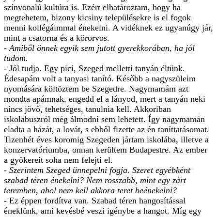
színvonalú kultúra is. Ezért elhatároztam, hogy ha
megtehetem, bizony kicsiny településekre is el fogok
menni kollégáimmal énekelni. A vidéknek ez ugyanúgy jár,
mint a csatorna és a körorvos.
- Amiből önnek egyik sem jutott gyerekkorában, ha jól
tudom.
- Jól tudja. Egy pici, Szeged melletti tanyán éltünk.
Édesapám volt a tanyasi tanító. Később a nagyszüleim
nyomására költöztem be Szegedre. Nagymamám azt
mondta apámnak, engedd el a lányod, mert a tanyán neki
nincs jövő, tehetséges, tanulnia kell. Akkoriban
iskolabuszról még álmodni sem lehetett. Így nagymamán
eladta a házát, a lovát, s ebből fizette az én taníttatásomat.
Tizenhét éves koromig Szegeden jártam iskolába, illetve a
konzervatóriumba, onnan kerültem Budapestre. Az ember
a gyökereit soha nem felejti el.
- Szerintem Szeged ünnepelni fogja. Szeret egyébként
szabad téren énekelni? Nem rosszabb, mint egy zárt
teremben, ahol nem kell akkora teret beénekelni?
- Ez éppen fordítva van. Szabad téren hangosítással
éneklünk, ami kevésbé veszi igénybe a hangot. Míg egy