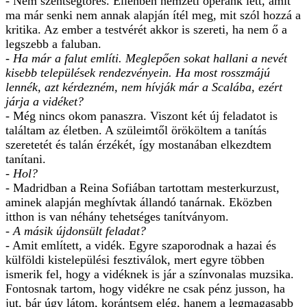
- Nem szentségtörés. Ellenben nemzeti operánk lett, amit
ma már senki nem annak alapján ítél meg, mit szól hozzá a
kritika. Az ember a testvérét akkor is szereti, ha nem ő a
legszebb a faluban.
- Ha már a falut említi. Meglepően sokat hallani a nevét
kisebb települések rendezvényein. Ha most rosszmájú
lennék, azt kérdezném, nem hívják már a Scalába, ezért
járja a vidéket?
- Még nincs okom panaszra. Viszont két új feladatot is
találtam az életben. A szüleimtől örököltem a tanítás
szeretetét és talán érzékét, így mostanában elkezdtem
tanítani.
- Hol?
- Madridban a Reina Sofiában tartottam mesterkurzust,
aminek alapján meghívtak állandó tanárnak. Eközben
itthon is van néhány tehetséges tanítványom.
- A másik újdonsült feladat?
- Amit említett, a vidék. Egyre szaporodnak a hazai és
külföldi kistelepülési fesztiválok, mert egyre többen
ismerik fel, hogy a vidéknek is jár a színvonalas muzsika.
Fontosnak tartom, hogy vidékre ne csak pénz jusson, ha
jut, bár úgy látom, korántsem elég, hanem a legmagasabb