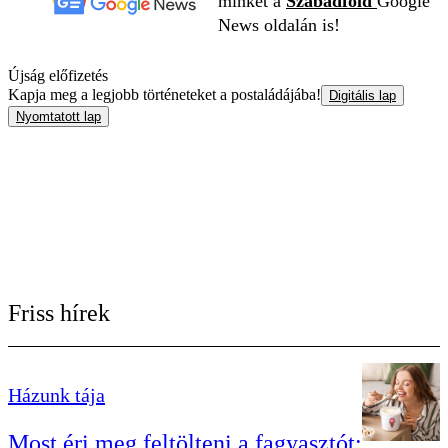
minket a
Szabadföld
Google
News oldalán is!
Újság előfizetés
Kapja meg a legjobb történeteket a postaládájába!
Digitális lap
Nyomtatott lap
Friss hírek
Házunk tája
Most éri meg feltölteni a fagyasztót: