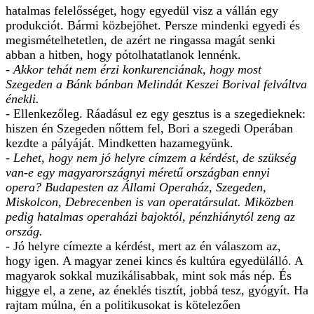
hatalmas felelősséget, hogy egyedül visz a vállán egy
produkciót. Bármi közbejöhet. Persze mindenki egyedi és
megismételhetetlen, de azért ne ringassa magát senki
abban a hitben, hogy pótolhatatlanok lennénk.
- Akkor tehát nem érzi konkurenciának, hogy most
Szegeden a Bánk bánban Melindát Keszei Borival felváltva
énekli.
- Ellenkezőleg. Ráadásul ez egy gesztus is a szegedieknek:
hiszen én Szegeden nőttem fel, Bori a szegedi Operában
kezdte a pályáját. Mindketten hazamegyünk.
- Lehet, hogy nem jó helyre címzem a kérdést, de szükség
van-e egy magyarországnyi méretű országban ennyi
opera? Budapesten az Állami Operaház, Szegeden,
Miskolcon, Debrecenben is van operatársulat. Miközben
pedig hatalmas operaházi bajoktól, pénzhiánytól zeng az
ország.
- Jó helyre címezte a kérdést, mert az én válaszom az,
hogy igen. A magyar zenei kincs és kultúra egyedülálló. A
magyarok sokkal muzikálisabbak, mint sok más nép. És
higgye el, a zene, az éneklés tisztít, jobbá tesz, gyógyít. Ha
rajtam múlna, én a politikusokat is kötelezően