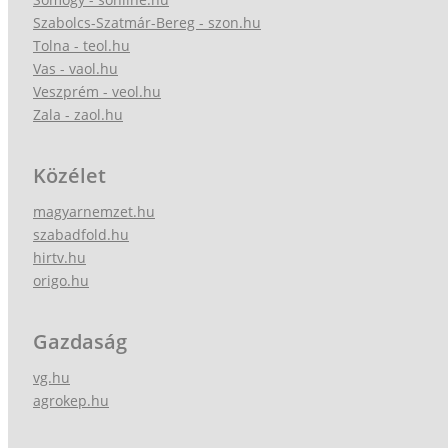
Szabolcs-Szatmár-Bereg - szon.hu
Tolna - teol.hu
Vas - vaol.hu
Veszprém - veol.hu
Zala - zaol.hu
Közélet
magyarnemzet.hu
szabadfold.hu
hirtv.hu
origo.hu
Gazdaság
vg.hu
agrokep.hu