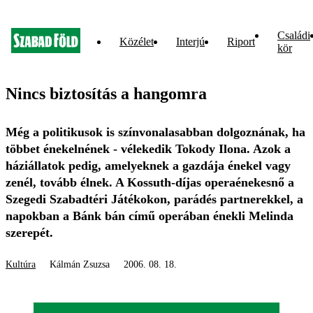
Családi
Közélet
Interjú
Riport
kör
Nincs biztosítás a hangomra
Még a politikusok is színvonalasabban dolgoznának, ha
többet énekelnének - vélekedik Tokody Ilona. Azok a
háziállatok pedig, amelyeknek a gazdája énekel vagy
zenél, tovább élnek. A Kossuth-díjas operaénekesnő a
Szegedi Szabadtéri Játékokon, parádés partnerekkel, a
napokban a Bánk bán című operában énekli Melinda
szerepét.
Kultúra
Kálmán Zsuzsa
2006. 08. 18.