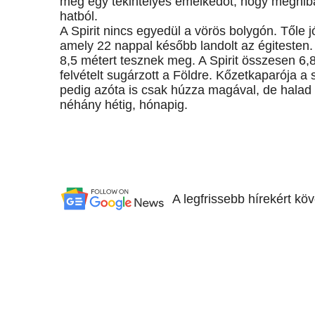
meg egy tekintélyes emelkedőt, hogy meghibá
hatból.
A Spirit nincs egyedül a vörös bolygón. Tőle j
amely 22 nappal később landolt az égitesten.
8,5 métert tesznek meg. A Spirit összesen 6,8
felvételt sugárzott a Földre. Kőzetkaparója a 
pedig azóta is csak húzza magával, de halad e
néhány hétig, hónapig.
A legfrissebb hírekért kö