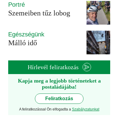
Portré
Szemeiben tűz lobog
Egészségünk
Málló idő
Hírlevél feliratkozás
Kapja meg a legjobb történeteket a
postaládájába!
Feliratkozás
A feliratkozással Ön elfogadta a
Szabályzatunkat