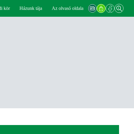
di kör
Házunk tája
Az olvasó oldala