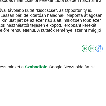
sodás miatt csak öt kerekét tudta közben használni a
óval távolabb kutat "kisöcscse", az Opportunity is,
 Lassan bár, de kitartóan haladnak. Naponta átlagosan
 km utat járt be az ezer nap alatt, miközben több ezer
sok használattól teljesen elkopott, lerobbant kerekét
lőre rendületlenül. A kutatók reményei szerint még jó
vess minket a
Szabadföld
Google News oldalán is!