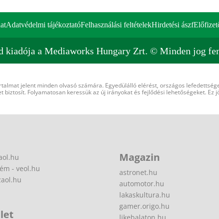
at
Adatvédelmi tájékoztató
Felhasználási feltételek
Hirdetési ászf
Előfizet
d kiadója a Mediaworks Hungary Zrt. © Minden jog fen
rtalmat jelent minden olvasó számára. Egyedülálló elérést, országos lefedettsége
 biztosít. Folyamatosan keressük az új irányokat és fejlődési lehetőségeket. Ez j
Magazin
aol.hu
ém - veol.hu
astronet.hu
zaol.hu
automotor.hu
lakaskultura.hu
gamer.origo.hu
let
likebalaton.hu