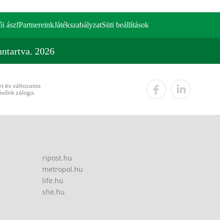
ői ászf
Partnereink
Játékszabályzat
Süti beállítások
ntartva. 2026
t és változatos
övőnk záloga.
ripost.hu
metropol.hu
life.hu
she.hu