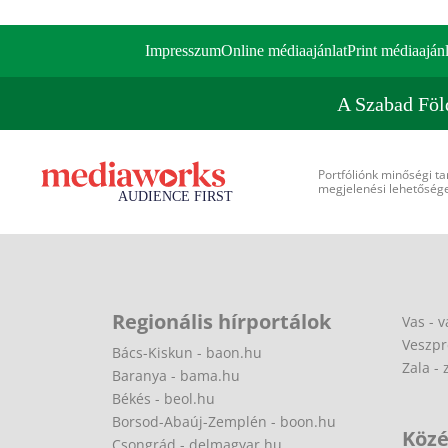
Impresszum
Online médiaajánlat
Print médiaajánl
A Szabad Föl
Portfóliónk minőségi ta
megjelenési lehetőséget
Regionális hírportálok
Vas - v
Veszpr
Bács-Kiskun - baon.hu
Zala - 
Baranya - bama.hu
Békés - beol.hu
Borsod-Abaúj-Zemplén - boon.hu
Közé
Csongrád - delmagyar.hu