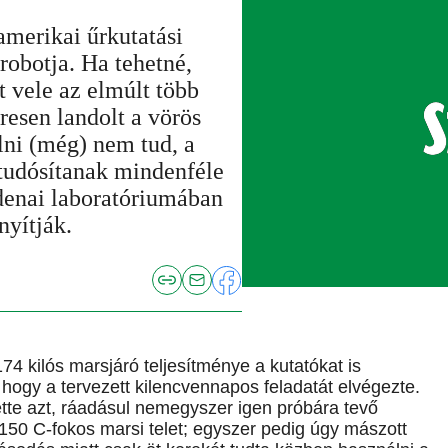
amerikai űrkutatási
robotja. Ha tehetné,
 vele az elmúlt több
esen landolt a vörös
lni (még) nem tud, a
 tudósítanak mindenféle
denai laboratóriumában
nyítják.
4 kilós marsjáró teljesítménye a kutatókat is
 hogy a tervezett kilencvennapos feladatát elvégezte.
ette azt, ráadásul nemegyszer igen próbára tevő
 150 C-fokos marsi telet; egyszer pedig úgy mászott