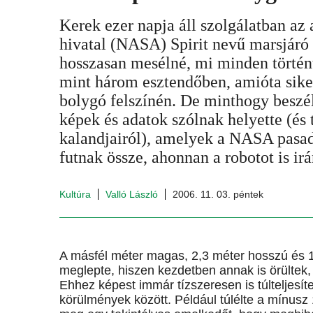
Kerek ezer napja áll szolgálatban az 
hivatal (NASA) Spirit nevű marsjáró 
hosszasan mesélné, mi minden történt
mint három esztendőben, amióta siker
bolygó felszínén. De minthogy beszé
képek és adatok szólnak helyette (és
kalandjairól), amelyek a NASA pasa
futnak össze, ahonnan a robotot is irá
Kultúra
Valló László
2006. 11. 03. péntek
A másfél méter magas, 2,3 méter hosszú és 17
meglepte, hiszen kezdetben annak is örültek,
Ehhez képest immár tízszeresen is túlteljesít
körülmények között. Például túlélte a mínusz