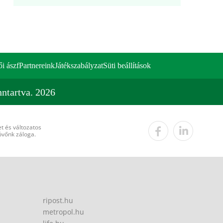
ői ászf
Partnereink
Játékszabályzat
Süti beállítások
ntartva. 2026
t és változatos
övőnk záloga.
ripost.hu
metropol.hu