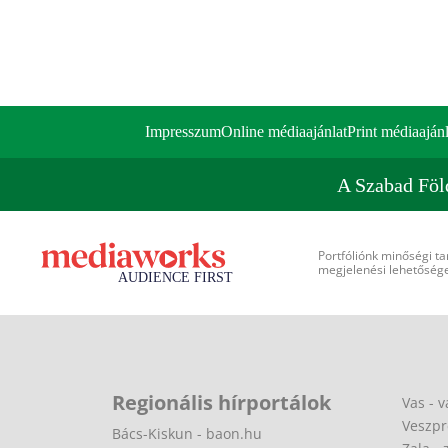
Impresszum
Online médiaajánlat
Print médiaajánl
A Szabad Föl
Portfóliónk minőségi ta
megjelenési lehetőséget
Regionális hírportálok
Vas - v
Veszpr
Bács-Kiskun - baon.hu