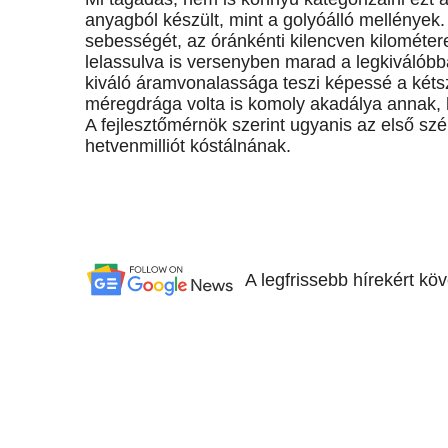
anyagból készült, mint a golyóálló mellények. 
sebességét, az óránkénti kilencven kilométere
lelassulva is versenyben marad a legkiválóbb
kiváló áramvonalassága teszi képessé a kéts
méregdrága volta is komoly akadálya annak, 
A fejlesztőmérnök szerint ugyanis az első szé
hetvenmilliót kóstálnának.
A legfrissebb hírekért kö