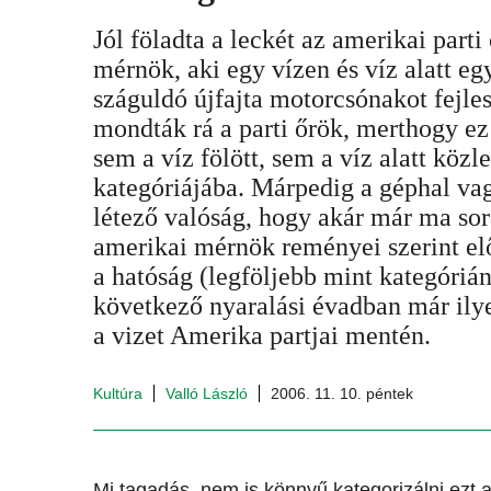
Jól föladta a leckét az amerikai par
mérnök, aki egy vízen és víz alatt eg
száguldó újfajta motorcsónakot fejlesz
mondták rá a parti őrök, merthogy ez
sem a víz fölött, sem a víz alatt köz
kategóriájába. Márpedig a géphal va
létező valóság, hogy akár már ma so
amerikai mérnök reményei szerint el
a hatóság (legföljebb mint kategórián
következő nyaralási évadban már ilye
a vizet Amerika partjai mentén.
Kultúra
Valló László
2006. 11. 10. péntek
Mi tagadás, nem is könnyű kategorizálni ezt 