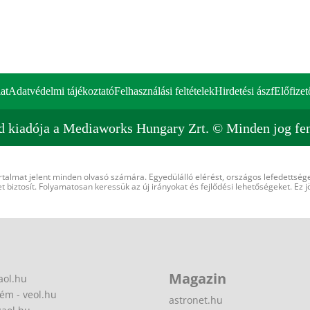
at
Adatvédelmi tájékoztató
Felhasználási feltételek
Hirdetési ászf
Előfizet
d kiadója a Mediaworks Hungary Zrt. © Minden jog fen
rtalmat jelent minden olvasó számára. Egyedülálló elérést, országos lefedettsége
 biztosít. Folyamatosan keressük az új irányokat és fejlődési lehetőségeket. Ez j
Magazin
aol.hu
ém - veol.hu
astronet.hu