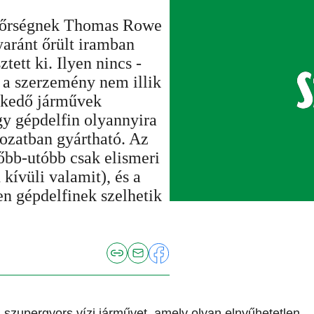
ti őrségnek Thomas Rowe
yaránt őrült iramban
tett ki. Ilyen nincs -
 a szerzemény nem illik
lekedő járművek
gy gépdelfin olyannyira
rozatban gyártható. Az
őbb-utóbb csak elismeri
 kívüli valamit), és a
n gépdelfinek szelhetik
a szupergyors vízi járművet, amely olyan elnyűhetetlen