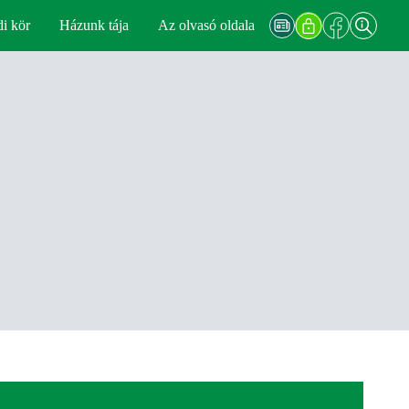
di kör
Házunk tája
Az olvasó oldala