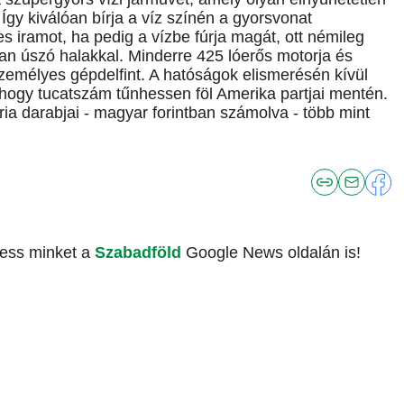
Így kiválóan bírja a víz színén a gyorsvonat
s iramot, ha pedig a vízbe fúrja magát, ott némileg
an úszó halakkal. Minderre 425 lóerős motorja és
zemélyes gépdelfint. A hatóságok elismerésén kívül
hogy tucatszám tűnhessen föl Amerika partjai mentén.
ria darabjai - magyar forintban számolva - több mint
vess minket a
Szabadföld
Google News oldalán is!