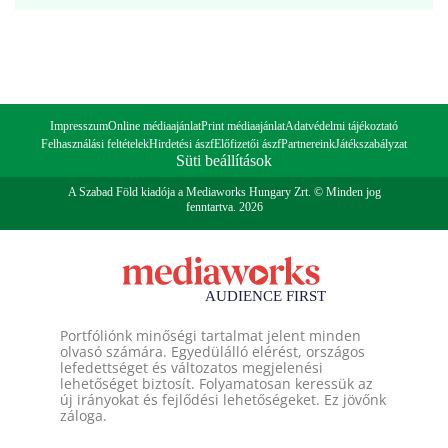
Impresszum
Online médiaajánlat
Print médiaajánlat
Adatvédelmi tájékoztató
Felhasználási feltételek
Hirdetési ászf
Előfizetői ászf
Partnereink
Játékszabályzat
Süti beállítások
A Szabad Föld kiadója a Mediaworks Hungary Zrt. © Minden jog
fenntartva. 2026
Portfóliónk minőségi tartalmat jelent minden
olvasó számára. Egyedülálló elérést, országos
lefedettséget és változatos megjelenési
lehetőséget biztosít. Folyamatosan keressük az
új irányokat és fejlődési lehetőségeket. Ez jövőnk
záloga.