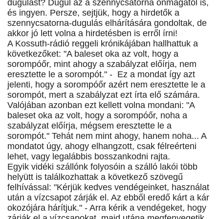
dugulást? Dugul az a szennycsatorna önmagától is,
és ingyen. Persze, sejtjük, hogy a hirdetők a
szennycsatorna-dugulás elhárítására gondoltak, de
akkor jó lett volna a hirdetésben is erről írni!
A Kossuth-rádió reggeli krónikájában hallhattuk a
következőket: "A baleset oka az volt, hogy a
sorompóőr, mint ahogy a szabályzat előírja, nem
eresztette le a sorompót." - Ez a mondat így azt
jelenti, hogy a sorompóőr azért nem eresztette le a
sorompót, mert a szabályzat ezt írta elő számára.
Valójában azonban ezt kellett volna mondani: "A
baleset oka az volt, hogy a sorompóőr, noha a
szabályzat előírja, mégsem eresztette le a
sorompót." Tehát nem mint ahogy, hanem noha... A
mondatot úgy, ahogy elhangzott, csak félreérteni
lehet, vagy legalábbis bosszankodni rajta.
Egyik vidéki szállónk folyosóin a szálló lakói több
helyütt is találkozhattak a következő szövegű
felhívással: "Kérjük kedves vendégeinket, használat
után a vízcsapot zárják el. Az ebből eredő kárt a kár
okozójára hárítjuk." - Arra kérik a vendégeket, hogy
zárják el a vízcsapokat, majd utána megfenyegetik