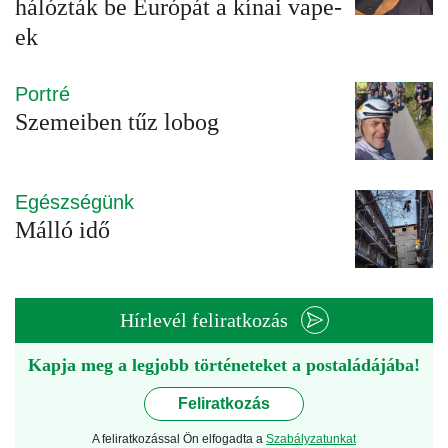
hálózták be Európát a kínai vape-
ek
Portré
Szemeiben tűz lobog
Egészségünk
Málló idő
Hírlevél feliratkozás
Kapja meg a legjobb történeteket a postaládájába!
Feliratkozás
A feliratkozással Ön elfogadta a
Szabályzatunkat