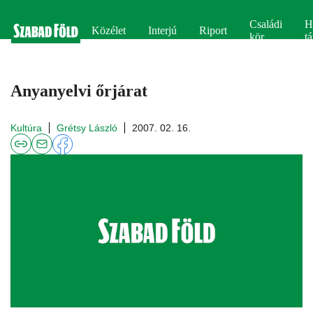
Családi
H
Közélet
Interjú
Riport
kör
tá
Anyanyelvi őrjárat
Kultúra
Grétsy László
2007. 02. 16.