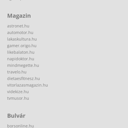
Magazin
astronet.hu
automotor.hu
lakaskultura.hu
gamer.origo.hu
likebalaton.hu
napidoktor.hu
mindmegette.hu
travelo.hu
dietaesfitnesz.hu
vitorlazasmagazin.hu
videkize.hu
tvmusor.hu
Bulvár
borsonline.hu