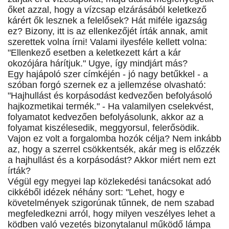
őket azzal, hogy a vízcsap elzárásából keletkező
kárért ők lesznek a felelősek? Hát miféle igazság
ez? Bizony, itt is az ellenkezőjét írták annak, amit
szerettek volna írni! Valami ilyesféle kellett volna:
"Ellenkező esetben a keletkezett kárt a kár
okozójára hárítjuk." Ugye, így mindjárt más?
Egy hajápoló szer címkéjén - jó nagy betűkkel - a
szóban forgó szernek ez a jellemzése olvasható:
"Hajhullást és korpásodást kedvezően befolyásoló
hajkozmetikai termék." - Ha valamilyen cselekvést,
folyamatot kedvezően befolyásolunk, akkor az a
folyamat kiszélesedik, meggyorsul, felerősödik.
Vajon ez volt a forgalomba hozók célja? Nem inkább
az, hogy a szerrel csökkentsék, akár meg is előzzék
a hajhullást és a korpásodást? Akkor miért nem ezt
írták?
Végül egy megyei lap közlekedési tanácsokat adó
cikkéből idézek néhány sort: "Lehet, hogy e
követelmények szigorúnak tűnnek, de nem szabad
megfeledkezni arról, hogy milyen veszélyes lehet a
ködben való vezetés bizonytalanul működő lámpa