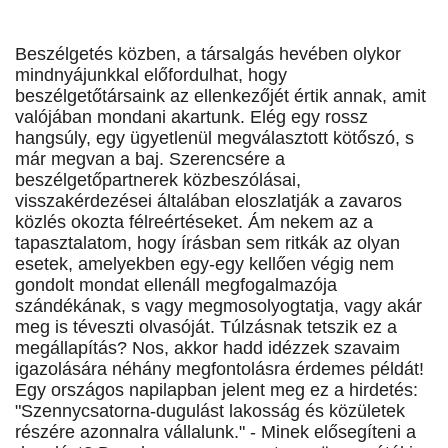
Beszélgetés közben, a társalgás hevében olykor
mindnyájunkkal előfordulhat, hogy
beszélgetőtársaink az ellenkezőjét értik annak, amit
valójában mondani akartunk. Elég egy rossz
hangsúly, egy ügyetlenül megválasztott kötőszó, s
már megvan a baj. Szerencsére a
beszélgetőpartnerek közbeszólásai,
visszakérdezései általában eloszlatják a zavaros
közlés okozta félreértéseket. Ám nekem az a
tapasztalatom, hogy írásban sem ritkák az olyan
esetek, amelyekben egy-egy kellően végig nem
gondolt mondat ellenáll megfogalmazója
szándékának, s vagy megmosolyogtatja, vagy akár
meg is téveszti olvasóját. Túlzásnak tetszik ez a
megállapítás? Nos, akkor hadd idézzek szavaim
igazolására néhány megfontolásra érdemes példát!
Egy országos napilapban jelent meg ez a hirdetés:
"Szennycsatorna-dugulást lakosság és közületek
részére azonnalra vállalunk." - Minek elősegíteni a