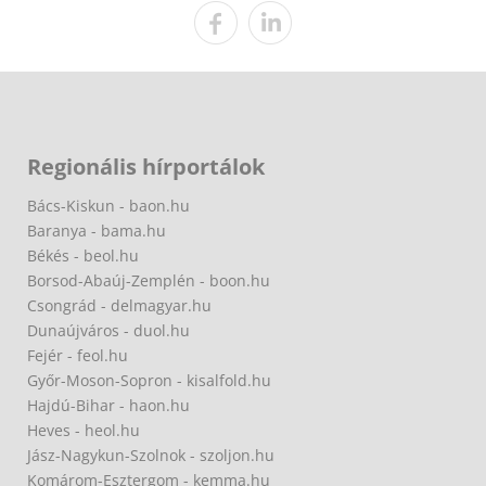
Regionális hírportálok
Bács-Kiskun - baon.hu
Baranya - bama.hu
Békés - beol.hu
Borsod-Abaúj-Zemplén - boon.hu
Csongrád - delmagyar.hu
Dunaújváros - duol.hu
Fejér - feol.hu
Győr-Moson-Sopron - kisalfold.hu
Hajdú-Bihar - haon.hu
Heves - heol.hu
Jász-Nagykun-Szolnok - szoljon.hu
Komárom-Esztergom - kemma.hu