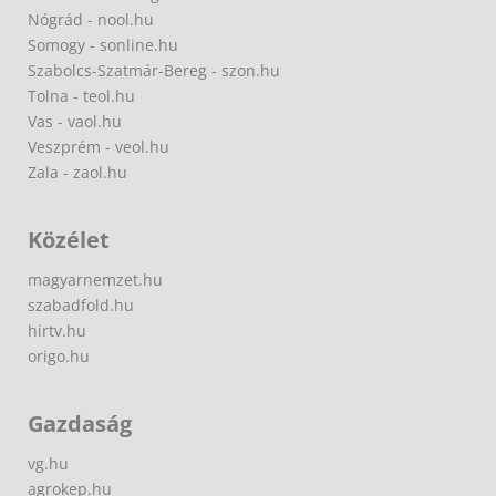
Nógrád - nool.hu
Somogy - sonline.hu
Szabolcs-Szatmár-Bereg - szon.hu
Tolna - teol.hu
Vas - vaol.hu
Veszprém - veol.hu
Zala - zaol.hu
Közélet
magyarnemzet.hu
szabadfold.hu
hirtv.hu
origo.hu
Gazdaság
vg.hu
agrokep.hu