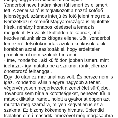
Yonderboi neve határainkon túl ismert és elismert
lett. A zenei sajtó is foglalkozott a hozzá kötődő
jelenséggel, számos interjú és fotó jelent meg róla.
Nemzetközi sikereiről Magyarországra is eljutottak
hírek, néhány hónapos késéssel a lemez is
megjelent. Ha valakit külföldön felkapnak, attól
kezdve nálunk sincs kifogás ellene. Sőt. Yonderboi
lemezéről felsőfokon írtak azok a kritikusok, akik
korábban azzal utasították el, hogy érdektelen
produkcióról nem szoktak hírt adni.
- Íme, Yonderboi, aki külföldön jobban ismert, mint
idehaza - így mutatta be a szakma, ránk jellemző
önostorozó felhanggal.
Egy idő után ez már unalmas volt. És persze nem is
igaz. Yonderboi vállain egyre nagyobb a teher,
végérvényesen megérkezett a zenei élet sűrűjébe.
Továbbra sem bírja a kötöttségeket, nehezen tűri a
mások diktálta iramot, holott a gyakorlat éppen azt
mutatta meg számára, milyen kegyetlen is ez a
szakma. Ez bizony kőkemény hivatás. Splendid
Isolation című második lemezével még magasabbra