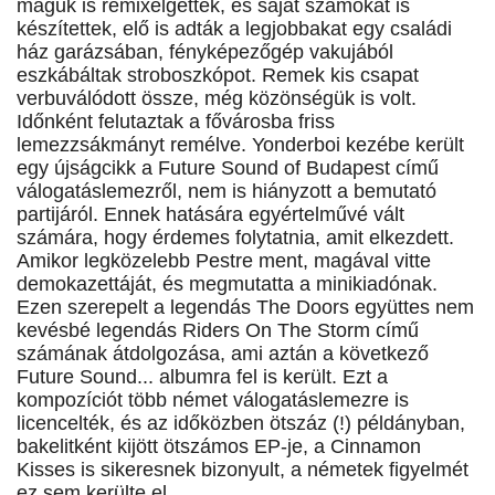
maguk is remixelgettek, és saját számokat is
készítettek, elő is adták a legjobbakat egy családi
ház garázsában, fényképezőgép vakujából
eszkábáltak stroboszkópot. Remek kis csapat
verbuválódott össze, még közönségük is volt.
Időnként felutaztak a fővárosba friss
lemezzsákmányt remélve. Yonderboi kezébe került
egy újságcikk a Future Sound of Budapest című
válogatáslemezről, nem is hiányzott a bemutató
partijáról. Ennek hatására egyértelművé vált
számára, hogy érdemes folytatnia, amit elkezdett.
Amikor legközelebb Pestre ment, magával vitte
demokazettáját, és megmutatta a minikiadónak.
Ezen szerepelt a legendás The Doors együttes nem
kevésbé legendás Riders On The Storm című
számának átdolgozása, ami aztán a következő
Future Sound... albumra fel is került. Ezt a
kompozíciót több német válogatáslemezre is
licencelték, és az időközben ötszáz (!) példányban,
bakelitként kijött ötszámos EP-je, a Cinnamon
Kisses is sikeresnek bizonyult, a németek figyelmét
ez sem kerülte el.