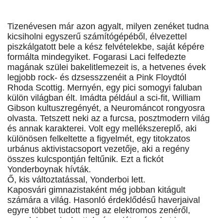
Tizenévesen már azon agyalt, milyen zenéket tudna
kicsiholni egyszerű számítógépéből, élvezettel
piszkálgatott bele a kész felvételekbe, saját képére
formálta mindegyiket. Fogarasi Laci felfedezte
magának szülei bakelitlemezeit is, a hetvenes évek
legjobb rock- és dzsesszzenéit a Pink Floydtól
Rhoda Scottig. Mernyén, egy pici somogyi faluban
külön világban élt. Imádta például a sci-fit, William
Gibson kultuszregényét, a Neurománcot rongyosra
olvasta. Tetszett neki az a furcsa, posztmodern világ
és annak karakterei. Volt egy mellékszereplő, aki
különösen felkeltette a figyelmét, egy titokzatos
urbánus aktivistacsoport vezetője, aki a regény
összes kulcspontján feltűnik. Ezt a fickót
Yonderboynak hívták.
Ő, kis változtatással, Yonderboi lett.
Kaposvári gimnazistaként még jobban kitágult
számára a világ. Hasonló érdeklődésű haverjaival
egyre többet tudott meg az elektromos zenéről,