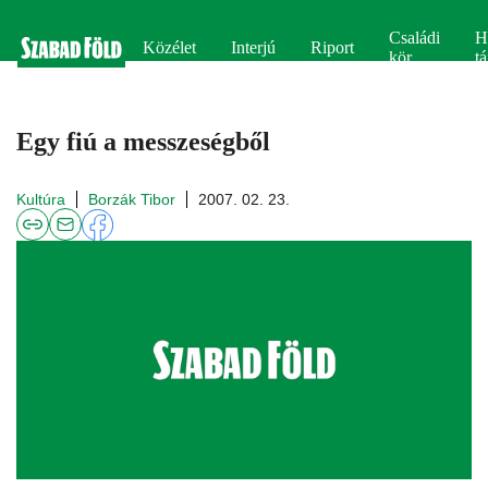
Családi
H
Közélet
Interjú
Riport
kör
tá
Egy fiú a messzeségből
Kultúra
Borzák Tibor
2007. 02. 23.