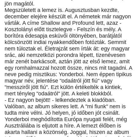
jön magától.
Megszületett a lemez is. Augusztusban kezdte,
december elejére készült el. A németek már nagyon
várták. A címe Shallow and Profound lett, azaz -
Kosztolányi előtt tisztelegve - Felszín és mély. A
borítóra édesapja esküvői öltönyében, barátjától
kölcsönzött indiai nyakkendőben fotózták. Semmit
nem túloztak el. Életrajzát sem írták át: egy magyar
srác, aki nemzetközi porondra lépett, tizenévesen
már zenét barkácsolt, aztán jött az első lemez, amit
egy romhalmazzal hozott össze, nincs mit tagadni. A
neve pedig misztikus: Yonderboi. Nem éppen tipikus
magyar név, jelentése "odaátról jött fiú" vagy
"messziről jött fiú". Ezt külön értékelték a kintiek,
mert tényleg "odaátról" jött. A keleti blokkból.
- Ez nagyon bejött! - lelkendeztek a kiadóban.
Valóban, az album sikeres lett. A "mi fiunk" nem is
tudta mire vélni. Jó helyen, jó időben jót csinált.
Yonderboi meghódította Európa nyugati felét, még
Ausztráliába is eljutott a híre. A lemezt élőben is
akarta hallani a közönség. Joggal, hiszen az album