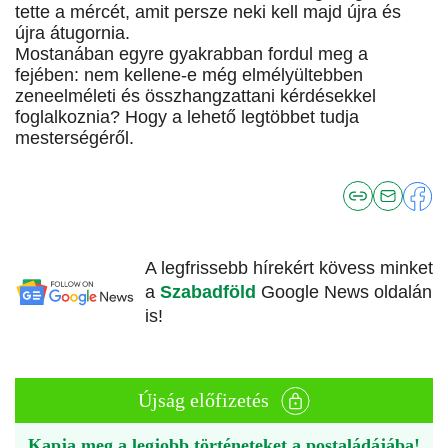
tette a mércét, amit persze neki kell majd újra és
újra átugornia.
Mostanában egyre gyakrabban fordul meg a
fejében: nem kellene-e még elmélyültebben
zeneelméleti és összhangzattani kérdésekkel
foglalkoznia? Hogy a lehető legtöbbet tudja
mesterségéről.
A legfrissebb hírekért kövess minket
a
Szabadföld
Google News oldalán
is!
Újság előfizetés
Kapja meg a legjobb történeteket a postaládájába!