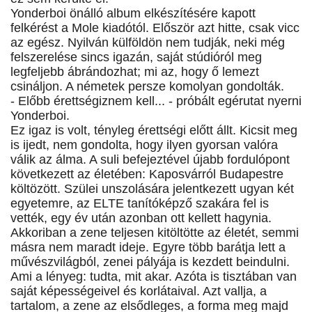
Yonderboi önálló album elkészítésére kapott
felkérést a Mole kiadótól. Először azt hitte, csak vicc
az egész. Nyilván külföldön nem tudják, neki még
felszerelése sincs igazán, saját stúdióról meg
legfeljebb ábrándozhat; mi az, hogy ő lemezt
csináljon. A németek persze komolyan gondolták.
- Előbb érettségiznem kell... - próbált egérutat nyerni
Yonderboi.
Ez igaz is volt, tényleg érettségi előtt állt. Kicsit meg
is ijedt, nem gondolta, hogy ilyen gyorsan valóra
válik az álma. A suli befejeztével újabb fordulópont
következett az életében: Kaposvárról Budapestre
költözött. Szülei unszolására jelentkezett ugyan két
egyetemre, az ELTE tanítóképző szakára fel is
vették, egy év után azonban ott kellett hagynia.
Akkoriban a zene teljesen kitöltötte az életét, semmi
másra nem maradt ideje. Egyre több barátja lett a
művészvilágból, zenei pályája is kezdett beindulni.
Ami a lényeg: tudta, mit akar. Azóta is tisztában van
saját képességeivel és korlátaival. Azt vallja, a
tartalom, a zene az elsődleges, a forma meg majd