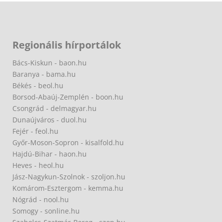
Regionális hírportálok
Bács-Kiskun - baon.hu
Baranya - bama.hu
Békés - beol.hu
Borsod-Abaúj-Zemplén - boon.hu
Csongrád - delmagyar.hu
Dunaújváros - duol.hu
Fejér - feol.hu
Győr-Moson-Sopron - kisalfold.hu
Hajdú-Bihar - haon.hu
Heves - heol.hu
Jász-Nagykun-Szolnok - szoljon.hu
Komárom-Esztergom - kemma.hu
Nógrád - nool.hu
Somogy - sonline.hu