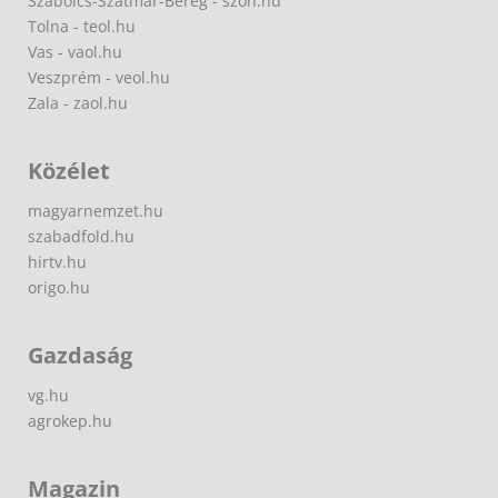
Szabolcs-Szatmár-Bereg - szon.hu
Tolna - teol.hu
Vas - vaol.hu
Veszprém - veol.hu
Zala - zaol.hu
Közélet
magyarnemzet.hu
szabadfold.hu
hirtv.hu
origo.hu
Gazdaság
vg.hu
agrokep.hu
Magazin