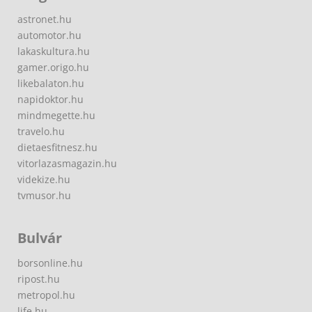
astronet.hu
automotor.hu
lakaskultura.hu
gamer.origo.hu
likebalaton.hu
napidoktor.hu
mindmegette.hu
travelo.hu
dietaesfitnesz.hu
vitorlazasmagazin.hu
videkize.hu
tvmusor.hu
Bulvár
borsonline.hu
ripost.hu
metropol.hu
life.hu