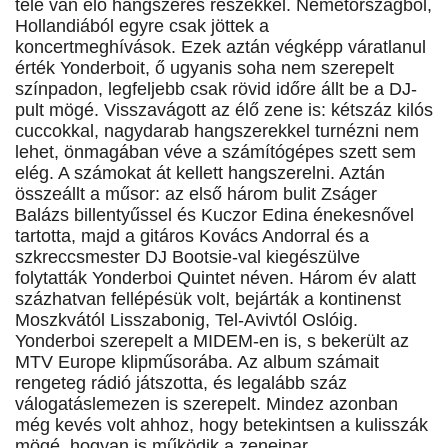
tele van élő hangszeres részekkel. Németországból,
Hollandiából egyre csak jöttek a
koncertmeghívások. Ezek aztán végképp váratlanul
érték Yonderboit, ő ugyanis soha nem szerepelt
színpadon, legfeljebb csak rövid időre állt be a DJ-
pult mögé. Visszavágott az élő zene is: kétszáz kilós
cuccokkal, nagydarab hangszerekkel turnézni nem
lehet, önmagában véve a számítógépes szett sem
elég. A számokat át kellett hangszerelni. Aztán
összeállt a műsor: az első három bulit Zságer
Balázs billentyűssel és Kuczor Edina énekesnővel
tartotta, majd a gitáros Kovács Andorral és a
szkreccsmester DJ Bootsie-val kiegészülve
folytatták Yonderboi Quintet néven. Három év alatt
százhatvan fellépésük volt, bejárták a kontinenst
Moszkvától Lisszabonig, Tel-Avivtól Oslóig.
Yonderboi szerepelt a MIDEM-en is, s bekerült az
MTV Europe klipműsorába. Az album számait
rengeteg rádió játszotta, és legalább száz
válogatáslemezen is szerepelt. Mindez azonban
még kevés volt ahhoz, hogy betekintsen a kulisszák
mögé, hogyan is működik a zeneipar.