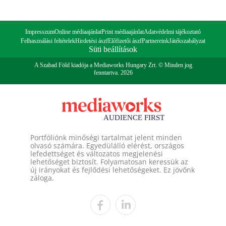
Impresszum
Online médiaajánlat
Print médiaajánlat
Adatvédelmi tájékoztató
Felhasználási feltételek
Hirdetési ászf
Előfizetői ászf
Partnereink
Játékszabályzat
Süti beállítások
A Szabad Föld kiadója a Mediaworks Hungary Zrt. © Minden jog
fenntartva. 2026
Portfóliónk minőségi tartalmat jelent minden
olvasó számára. Egyedülálló elérést, országos
lefedettséget és változatos megjelenési
lehetőséget biztosít. Folyamatosan keressük az
új irányokat és fejlődési lehetőségeket. Ez jövőnk
záloga.