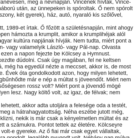
tvanévesen, meg a névnapján. Vincének hívták, Vince-
 háború után, az ünnepeken is spóroltak. Ő nem spórolt
ony, két gyerek), ház, autó, nyaraló kis szőlővel,
, 1989-et írtak. Ő főzött a születésnapján, mint ahogy
pen hámozta a krumplit, amikor a krumplihéjak alól
gyar kultúra napjának hívják. Nem tudta, miért pont a
án- vagy valamelyik László- vagy Pál-nap. Olvasta
n ezen a napon fejezte be Kölcsey a Hymnust.
lkezdte dúdolni. Csak úgy magában, fel ne keltsen
lt rá, még ha egyedül nézte a meccset, akkor is, de most
. Évek óta gondolkodott azon, hogy milyen lehetett,
egbűnhődte már e nép a múltat s jöveendőt. Miért nem
icsőségesen rossz volt? Miért pont a jövendő mögé
yen lesz. Nagy költő volt, az igaz, de félvak; nem
lehetett, akkor adta utoljára a felesége oda a testét,
meg a hátrahagyatottság. Néha eszébe jutott még,
ciklizni, nekik is már csak a kényelmetlen múltat és az
ett a számukra. Pontot tettek az életére. Kölcseyre
volt-e gyereke. Az ő fiai már csak egyet vállaltak,
ra gondolt, legalább nyugodt volt. Néhány nap múlva