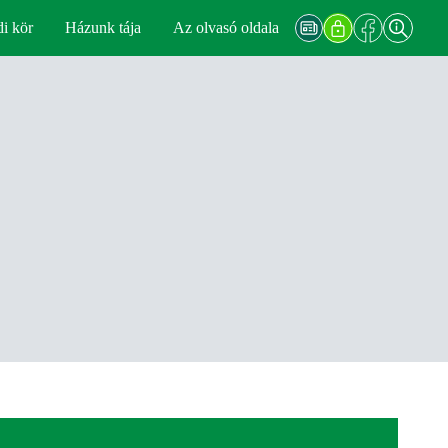
di kör
Házunk tája
Az olvasó oldala