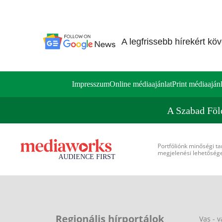
A legfrissebb hírekért kö
Impresszum
Online médiaajánlat
Print médiaajánl
A Szabad Föl
Portfóliónk minőségi ta
megjelenési lehetőséget
Regionális hírportálok
Vas - v