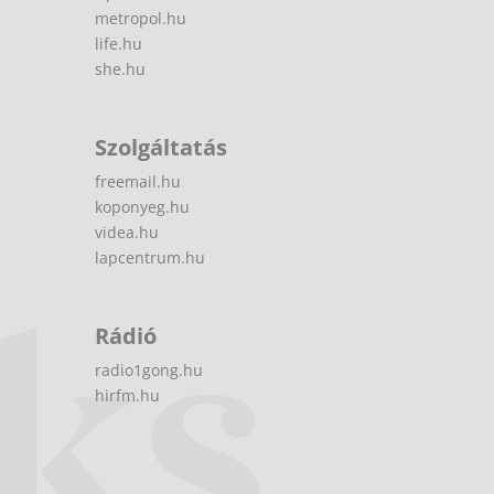
metropol.hu
life.hu
she.hu
Szolgáltatás
freemail.hu
koponyeg.hu
videa.hu
lapcentrum.hu
Rádió
radio1gong.hu
hirfm.hu