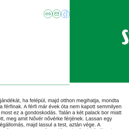
jándékát, ha felépül, majd otthon megihatja, mondta
a férfinak. A férfi már évek óta nem kapott semmilyen
i most ez a gondoskodás. Talán a két palack bor miatt
ott, meg amit Nővér nővérke férjének. Lassan egy
végállomás, majd lassul a test, aztán vége. A