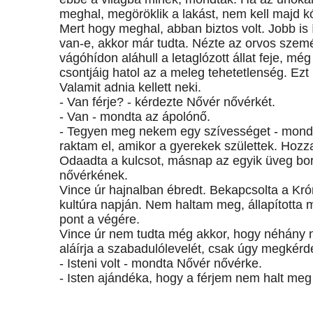
meghal, megöröklik a lakást, nem kell majd kó
Mert hogy meghal, abban biztos volt. Jobb is
van-e, akkor már tudta. Nézte az orvos szemé
vágóhídon aláhull a letaglózott állat feje, mé
csontjáig hatol az a meleg tehetetlenség. Ezt
Valamit adnia kellett neki.
- Van férje? - kérdezte Nővér nővérkét.
- Van - mondta az ápolónő.
- Tegyen meg nekem egy szívességet - mondta
raktam el, amikor a gyerekek születtek. Hozz
Odaadta a kulcsot, másnap az egyik üveg bor
nővérkének.
Vince úr hajnalban ébredt. Bekapcsolta a Krón
kultúra napján. Nem haltam meg, állapította 
pont a végére.
Vince úr nem tudta még akkor, hogy néhány 
aláírja a szabadulólevelét, csak úgy megkérd
- Isteni volt - mondta Nővér nővérke.
- Isten ajándéka, hogy a férjem nem halt meg 