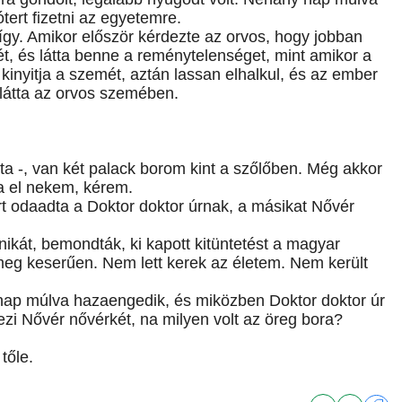
tert fizetni az egyetemre.
 így. Amikor először kérdezte az orvos, hogy jobban
t, és látta benne a reménytelenséget, mint amikor a
g kinyitja a szemét, aztán lassan elhalkul, és az ember
 látta az orvos szemében.
 -, van két palack borom kint a szőlőben. Még akkor
a el nekem, kérem.
t odaadta a Doktor doktor úrnak, a másikat Nővér
ikát, bemondták, ki kapott kitüntetést a magyar
meg keserűen. Nem lett kerek az életem. Nem került
nap múlva hazaengedik, és miközben Doktor doktor úr
ezi Nővér nővérkét, na milyen volt az öreg bora?
tőle.