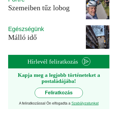
Szemeiben tűz lobog
Egészségünk
Málló idő
Hírlevél feliratkozás
Kapja meg a legjobb történeteket a
postaládájába!
Feliratkozás
A feliratkozással Ön elfogadta a
Szabályzatunkat