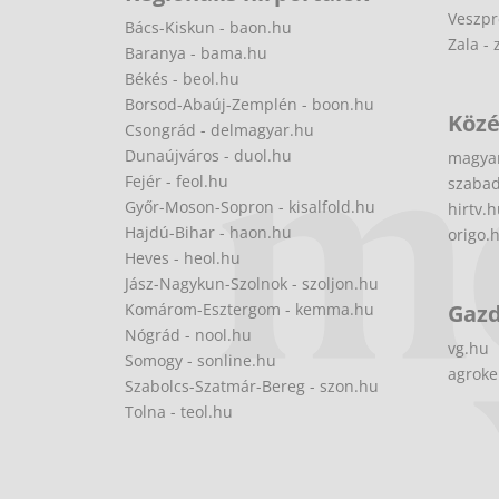
Veszpr
Bács-Kiskun - baon.hu
Zala - 
Baranya - bama.hu
Békés - beol.hu
Borsod-Abaúj-Zemplén - boon.hu
Közé
Csongrád - delmagyar.hu
Dunaújváros - duol.hu
magya
Fejér - feol.hu
szabad
Győr-Moson-Sopron - kisalfold.hu
hirtv.
Hajdú-Bihar - haon.hu
origo.
Heves - heol.hu
Jász-Nagykun-Szolnok - szoljon.hu
Komárom-Esztergom - kemma.hu
Gaz
Nógrád - nool.hu
vg.hu
Somogy - sonline.hu
agroke
Szabolcs-Szatmár-Bereg - szon.hu
Tolna - teol.hu