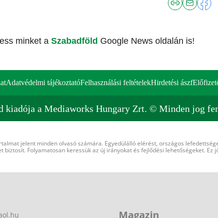
vess minket a
Szabadföld
Google News oldalán is!
at
Adatvédelmi tájékoztató
Felhasználási feltételek
Hirdetési ászf
Előfizet
d kiadója a Mediaworks Hungary Zrt. © Minden jog fen
rtalmat jelent minden olvasó számára. Egyedülálló elérést, országos lefedettsége
 biztosít. Folyamatosan keressük az új irányokat és fejlődési lehetőségeket. Ez j
Magazin
aol.hu