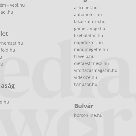
ém - veol.hu
astronet.hu
zaol.hu
automotor.hu
lakaskultura.hu
gamer.origo.hu
let
likebalaton.hu
napidoktor.hu
rnemzet.hu
mindmegette.hu
fold.hu
travelo.hu
hu
dietaesfitnesz.hu
hu
vitorlazasmagazin.hu
videkize.hu
daság
tvmusor.hu
p.hu
Bulvár
borsonline.hu