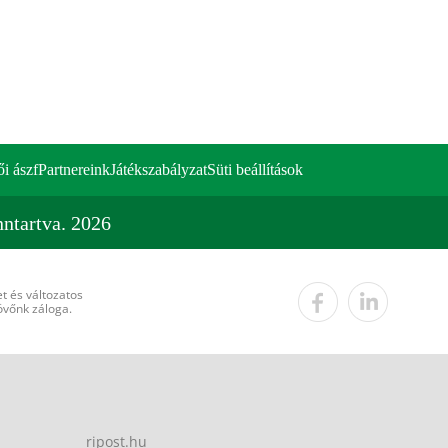
ői ászf
Partnereink
Játékszabályzat
Süti beállítások
ntartva. 2026
t és változatos
övőnk záloga.
ripost.hu