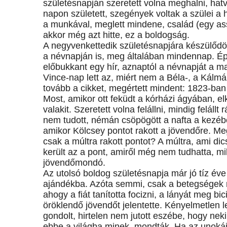
születésnapján szeretett volna meghalni, ha
napon született, szegények voltak a szülei a
a munkával, meglett mindene, család (egy assz
akkor még azt hitte, ez a boldogság.
A negyvenkettedik születésnapjára készülődött
a névnapján is, meg általában mindennap. Ép
előbukkant egy hír, aznaptól a névnapját a ma
Vince-nap lett az, miért nem a Béla-, a Kálm
tovább a cikket, megértett mindent: 1823-ba
Most, amikor ott feküdt a kórházi ágyában, e
valakit. Szeretett volna felállni, mindig felál
nem tudott, némán csöpögött a nafta a kezébe
amikor Kölcsey pontot rakott a jövendőre. M
csak a múltra rakott pontot? A múltra, ami d
került az a pont, amiről még nem tudhatta, mil
jövendőmondó.
Az utolsó boldog születésnapja már jó tíz éve 
ajándékba. Azóta semmi, csak a betegségek 
ahogy a fiát tanította focizni, a lányát meg bi
öröklendő jövendőt jelentette. Kényelmetlen l
gondolt, hirtelen nem jutott eszébe, hogy neki 
ebbe a világba minek, mondták. Ha az unokái