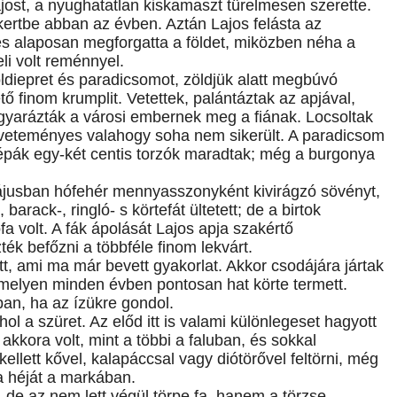
Lajost, a nyughatatlan kiskamaszt türelmesen szerette.
 kertbe abban az évben. Aztán Lajos felásta az
 és alaposan megforgatta a földet, miközben néha a
eli volt reménnyel.
földiepret és paradicsomot, zöldjük alatt megbúvó
ő finom krumplit. Vetettek, palántáztak az apjával,
agyarázták a városi embernek meg a fiának. Locsoltak
A veteményes valahogy soha nem sikerült. A paradicsom
 répák egy-két centis torzók maradtak; még a burgonya
májusban hófehér mennyasszonyként kivirágzó sövényt,
arack-, ringló- s körtefát ültetett; de a birtok
a volt. A fák ápolását Lajos apja szakértő
ék befőzni a többféle finom lekvárt.
zett, ami ma már bevett gyakorlat. Akkor csodájára jártak
melyen minden évben pontosan hat körte termett.
an, ha az ízükre gondol.
l a szüret. Az előd itt is valami különlegeset hagyott
akkora volt, mint a többi a faluban, és sokkal
ellett kővel, kalapáccsal vagy diótörővel feltörni, még
a héját a markában.
, de az nem lett végül törpe fa, hanem a törzse