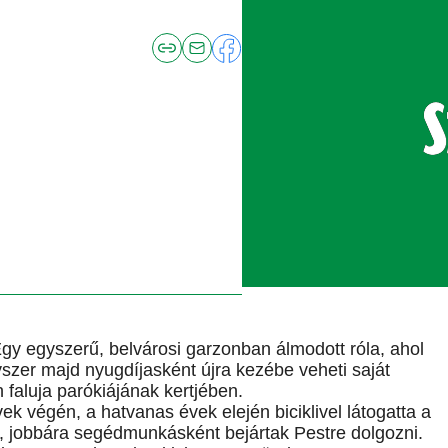
Egy egyszerű, belvárosi garzonban álmodott róla, ahol
szer majd nyugdíjasként újra kezébe veheti saját
n faluja parókiájának kertjében.
ek végén, a hatvanas évek elején biciklivel látogatta a
n, jobbára segédmunkásként bejártak Pestre dolgozni.