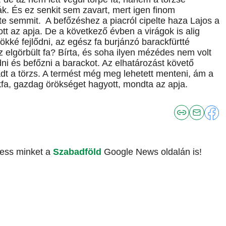
ák. És ez senkit sem zavart, mert igen finom
te semmit. A befőzéshez a piacról cipelte haza Lajos a
tt az apja. De a következő évben a virágok is alig
ökké fejlődni, az egész fa burjánzó barackfürtté
az elgörbült fa? Bírta, és soha ilyen mézédes nem volt
i és befőzni a barackot. Az elhatározást követő
dt a törzs. A termést még meg lehetett menteni, ám a
ckfa, gazdag örökséget hagyott, mondta az apja.
vess minket a
Szabadföld
Google News oldalán is!