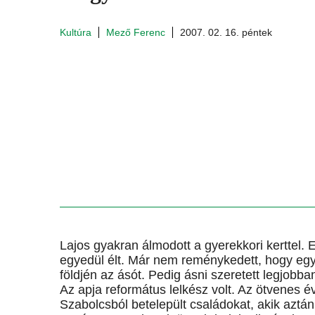
Kultúra
Mező Ferenc
2007. 02. 16. péntek
Lajos gyakran álmodott a gyerekkori kerttel. 
egyedül élt. Már nem reménykedett, hogy egy
földjén az ásót. Pedig ásni szeretett legjobba
Az apja református lelkész volt. Az ötvenes év
Szabolcsból betelepült családokat, akik aztá