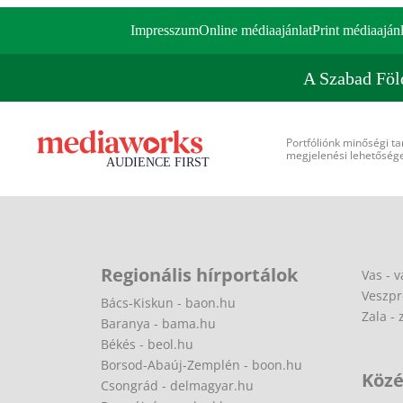
Impresszum
Online médiaajánlat
Print médiaajánl
A Szabad Föl
Portfóliónk minőségi ta
megjelenési lehetőséget
Regionális hírportálok
Vas - v
Veszpr
Bács-Kiskun - baon.hu
Zala - 
Baranya - bama.hu
Békés - beol.hu
Borsod-Abaúj-Zemplén - boon.hu
Közé
Csongrád - delmagyar.hu