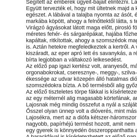
Segített az emberek ügyeit-bajait elintézni. 
Együtt tervezték el, hogy mit ültetnek majd a
egészet. A lábával a talajba nyomta az ásót,
markába köpött, ahogy a felnőttektől látta, s t
Virágzó ágyásokat látott maga előtt, pirosló 
méretes fehér- és sárgarépákat, hajába főzhet
kapáltak, ritkítottak, ahogy a szomszédok m
is. Aztán hetekre megfeledkeztek a kertről. 
kiszáradt, az eper apró lett és savanykás, a
bírta legjobban a váltakozó lelkesedést.
Az előző pap igazi kertész volt, aranyesőt, 
orgonabokrokat, cseresznye-, meggy-, szilva-, b
ékessége az udvar közepén álló hatalmas dióf
szomszédokra bízta. A bő termésből alig győzt
Az előző tiszteletes törpe fákkal is kísérlete
az egy méternél alig magasabb körtefának, a
Lajosnak még mindig összefut a nyál a szájáb
Ősszel olyan ünnep volt a dióverés, mint másho
Lajosékra, mert az a diófa kétszer-háromszor 
nagyobb, papírhéjú termést hozott, amit nem k
egy gyerek is könnyedén összeroppanthatta 
A barackfával is kísérletezhetett az előző pap