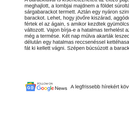
meghajlott, a lombjai majdnem a földet súrolt
sárgabarackot termett. Aztán egy nyáron szin
barackot. Lehet, hogy jövőre kiszárad, aggódo
fértek el az ágain, s amikor kezdtek gyümölcs
változott. Vajon bírja-e a hatalmas terhelést 
még a termése. Két nap múlva akarták leszedn
délután egy hatalmas reccsenéssel kettéhasa
fát ki kellett vágni. Szépen búcsúzott a bara
A legfrissebb hírekért kö