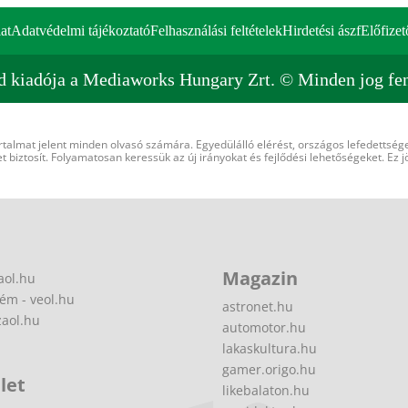
at
Adatvédelmi tájékoztató
Felhasználási feltételek
Hirdetési ászf
Előfizet
d kiadója a Mediaworks Hungary Zrt. © Minden jog fen
rtalmat jelent minden olvasó számára. Egyedülálló elérést, országos lefedettsége
 biztosít. Folyamatosan keressük az új irányokat és fejlődési lehetőségeket. Ez j
Magazin
aol.hu
ém - veol.hu
astronet.hu
zaol.hu
automotor.hu
lakaskultura.hu
gamer.origo.hu
let
likebalaton.hu