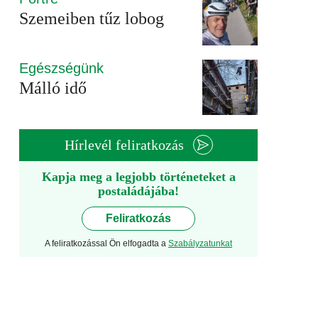
Szemeiben tűz lobog
Egészségünk
Málló idő
Hírlevél feliratkozás
Kapja meg a legjobb történeteket a
postaládájába!
Feliratkozás
A feliratkozással Ön elfogadta a
Szabályzatunkat