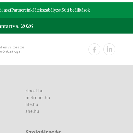
ői ászf
Partnereink
Játékszabályzat
Süti beállítások
ntartva. 2026
t és változatos
övőnk záloga.
ripost.hu
metropol.hu
life.hu
she.hu
Szolgáltatás