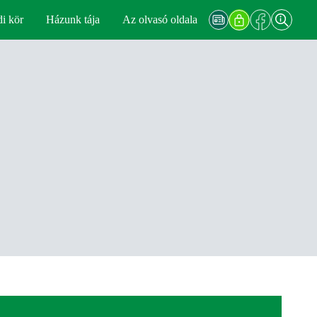
di kör
Házunk tája
Az olvasó oldala