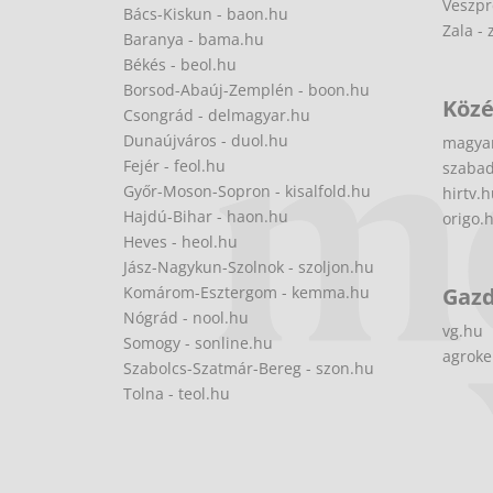
Veszpr
Bács-Kiskun - baon.hu
Zala - 
Baranya - bama.hu
Békés - beol.hu
Borsod-Abaúj-Zemplén - boon.hu
Közé
Csongrád - delmagyar.hu
Dunaújváros - duol.hu
magya
Fejér - feol.hu
szabad
Győr-Moson-Sopron - kisalfold.hu
hirtv.
Hajdú-Bihar - haon.hu
origo.
Heves - heol.hu
Jász-Nagykun-Szolnok - szoljon.hu
Komárom-Esztergom - kemma.hu
Gaz
Nógrád - nool.hu
vg.hu
Somogy - sonline.hu
agroke
Szabolcs-Szatmár-Bereg - szon.hu
Tolna - teol.hu