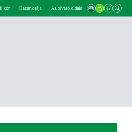
di kör
Házunk tája
Az olvasó oldala