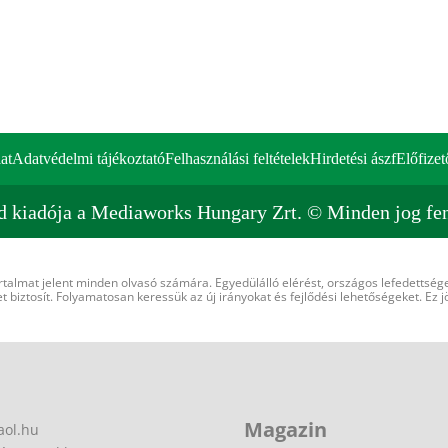
at
Adatvédelmi tájékoztató
Felhasználási feltételek
Hirdetési ászf
Előfizet
d kiadója a Mediaworks Hungary Zrt. © Minden jog fen
rtalmat jelent minden olvasó számára. Egyedülálló elérést, országos lefedettsége
 biztosít. Folyamatosan keressük az új irányokat és fejlődési lehetőségeket. Ez j
Magazin
aol.hu