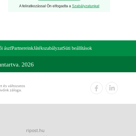
A feliratkozással Ön elfogadta a
Szabályzatunkat
ői ászf
Partnereink
Játékszabályzat
Süti beállítások
ntartva. 2026
t és változatos
övőnk záloga.
ripost.hu