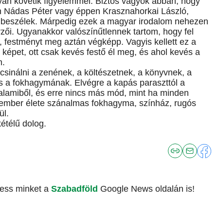
an követik figyelemmel. Biztos vagyok abban, hogy
en Nádas Péter vagy éppen Krasznahorkai László,
ről beszélek. Márpedig ezek a magyar irodalom nehezen
zői. Ugyanakkor valószínűtlennek tartom, hogy fel
, festményt meg aztán végképp. Vagyis kellett ez a
épet, ott csak kevés festő él meg, és ahol kevés a
m.
 csinálni a zenének, a költészetnek, a könyvnek, a
s a fokhagymának. Elvégre a kapás paraszttól a
lamiből, és erre nincs más mód, mint ha minden
ember élete szánalmas fokhagyma, színház, rugós
ül.
étélű dolog.
vess minket a
Szabadföld
Google News oldalán is!