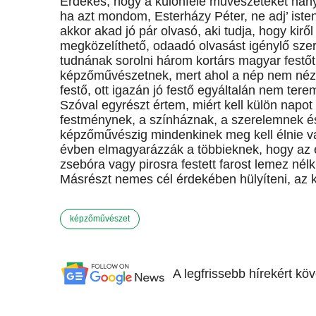
Érdekes, hogy a különféle művészeteket hány
ha azt mondom, Esterházy Péter, ne adj’ ist
akkor akad jó pár olvasó, aki tudja, hogy ki
megközelíthető, odaadó olvasást igénylő szer
tudnának sorolni három kortárs magyar festőt
képzőművészetnek, mert ahol a nép nem néz k
festő, ott igazán jó festő egyáltalán nem tere
Szóval egyrészt értem, miért kell külön napot
festménynek, a színháznak, a szerelemnek é
képzőművészig mindenkinek meg kell élnie va
évben elmagyarázzák a többieknek, hogy az 
zsebóra vagy pirosra festett farost lemez nélk
Másrészt nemes cél érdekében hülyíteni, az k
képzőművészet
A legfrissebb hírekért kö