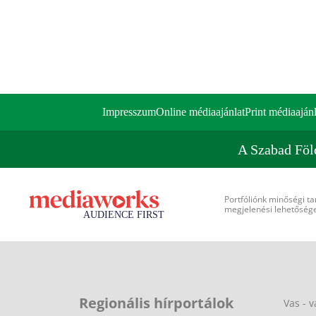
Impresszum
Online médiaajánlat
Print médiaajánl
A Szabad Föl
Portfóliónk minőségi ta
megjelenési lehetőséget
Regionális hírportálok
Vas - v