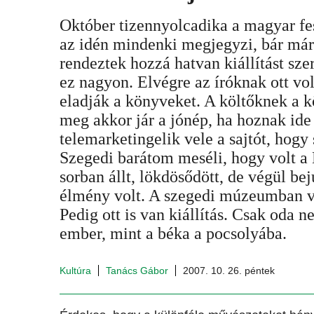
Október tizennyolcadika a magyar fe
az idén mindenki megjegyzi, bár már 
rendeztek hozzá hatvan kiállítást sze
ez nagyon. Elvégre az íróknak ott vo
eladják a könyveket. A költőknek a k
meg akkor jár a jónép, ha hoznak ide 
telemarketingelik vele a sajtót, hogy
Szegedi barátom meséli, hogy volt a 
sorban állt, lökdösődött, de végül bej
élmény volt. A szegedi múzeumban v
Pedig ott is van kiállítás. Csak oda 
ember, mint a béka a pocsolyába.
Kultúra
Tanács Gábor
2007. 10. 26. péntek