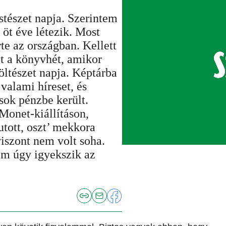
stészet napja. Szerintem
öt éve létezik. Most
rte az országban. Kellett
lt a könyvhét, amikor
öltészet napja. Képtárba
valami híreset, és
 sok pénzbe került.
Monet-kiállításon,
utott, oszt’ mekkora
iszont nem volt soha.
nem úgy igyekszik az