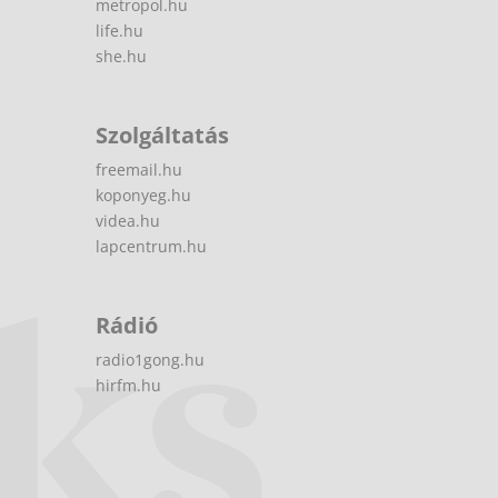
metropol.hu
life.hu
she.hu
Szolgáltatás
freemail.hu
koponyeg.hu
videa.hu
lapcentrum.hu
Rádió
radio1gong.hu
hirfm.hu