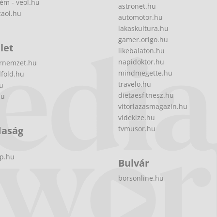
ém - veol.hu
astronet.hu
zaol.hu
automotor.hu
lakaskultura.hu
gamer.origo.hu
let
likebalaton.hu
napidoktor.hu
rnemzet.hu
mindmegette.hu
fold.hu
travelo.hu
hu
dietaesfitnesz.hu
hu
vitorlazasmagazin.hu
videkize.hu
daság
tvmusor.hu
p.hu
Bulvár
borsonline.hu