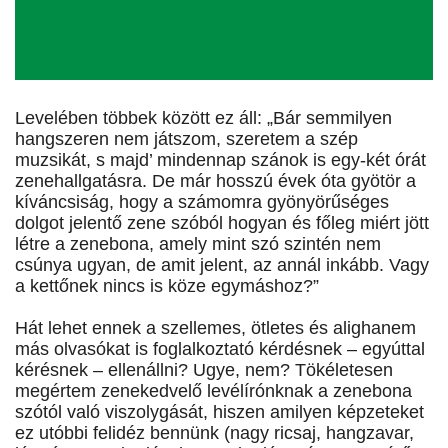
Levelében többek között ez áll: „Bár semmilyen
hangszeren nem játszom, szeretem a szép
muzsikát, s majd’ mindennap szánok is egy-két órát
zenehallgatásra. De már hosszú évek óta gyötör a
kíváncsiság, hogy a számomra gyönyörűséges
dolgot jelentő zene szóból hogyan és főleg miért jött
létre a zenebona, amely mint szó szintén nem
csúnya ugyan, de amit jelent, az annál inkább. Vagy
a kettőnek nincs is köze egymáshoz?”
Hát lehet ennek a szellemes, ötletes és alighanem
más olvasókat is foglalkoztató kérdésnek – egyúttal
kérésnek – ellenállni? Ugye, nem? Tökéletesen
megértem zenekedvelő levélírónknak a zenebona
szótól való viszolygását, hiszen amilyen képzeteket
ez utóbbi felidéz bennünk (nagy ricsaj, hangzavar,