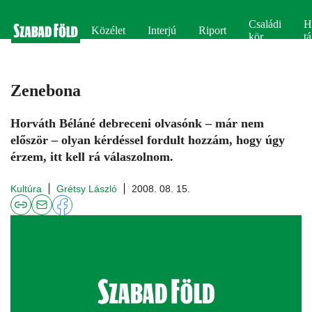
Családi
H
Közélet
Interjú
Riport
kör
tá
Zenebona
Horváth Béláné debreceni olvasónk – már nem
először – olyan kérdéssel fordult hozzám, hogy úgy
érzem, itt kell rá válaszolnom.
Kultúra
Grétsy László
2008. 08. 15.