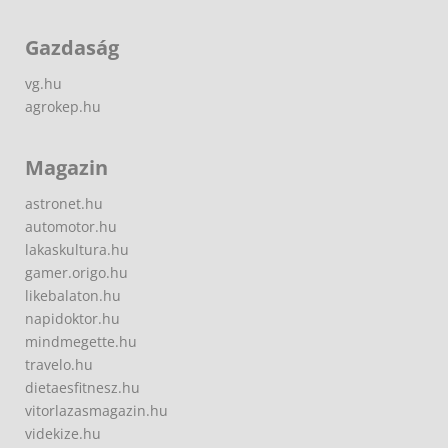
Gazdaság
vg.hu
agrokep.hu
Magazin
astronet.hu
automotor.hu
lakaskultura.hu
gamer.origo.hu
likebalaton.hu
napidoktor.hu
mindmegette.hu
travelo.hu
dietaesfitnesz.hu
vitorlazasmagazin.hu
videkize.hu