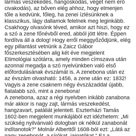
lármás veszekedés, hangoskodás, véget nem érő
civakodás), az bőven elég ahhoz, hogy elmenjen
tőle a kedvünk, főleg, ha zenei ízlésünknek a
klasszikus, lágy dallamok felelnek meg leginkább.
Csakhogy olvasónk téved, amikor azt hiszi, hogy ez
a szó a zene főnévből ered, abból jött létre. Éppen
fordítva áll a dolog! Hogy erről meggyőződjünk, elég
egy pillantást vetnünk a Zaicz Gábor
főszerkesztésében alig két éve megjelent
Etimológiai szótárra, amely minden címszava után
azonnal megadja a szó nyelvünkben való első
előfordulásának évszámát is. A zenebona után ez
az évszám olvasható: 1456, a zene után ez: 1832!
Vagyis a zene csaknem négy évszázaddal újabb,
fiatalabb szó, mint a zenebona!
A zenebona, azaz a régi nyelvben inkább zanabona
már akkor is nagy zajt, lármás veszekedést,
hangzavart, patáliát jelentett. Eszterházi Tamás
1602-ben megjelent munkájából ezt idézhetem: „Mi
szükség nyilvánvaló dologban ok nélkül zanabonát
indítanotok?” Molnár Alberttől 1608-ból ezt: „Látá az
nagy zenebonát, a sírókat, jajgatókat.” Ez a