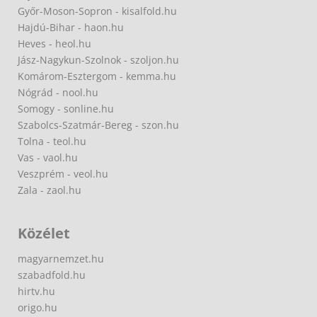
Győr-Moson-Sopron - kisalfold.hu
Hajdú-Bihar - haon.hu
Heves - heol.hu
Jász-Nagykun-Szolnok - szoljon.hu
Komárom-Esztergom - kemma.hu
Nógrád - nool.hu
Somogy - sonline.hu
Szabolcs-Szatmár-Bereg - szon.hu
Tolna - teol.hu
Vas - vaol.hu
Veszprém - veol.hu
Zala - zaol.hu
Közélet
magyarnemzet.hu
szabadfold.hu
hirtv.hu
origo.hu