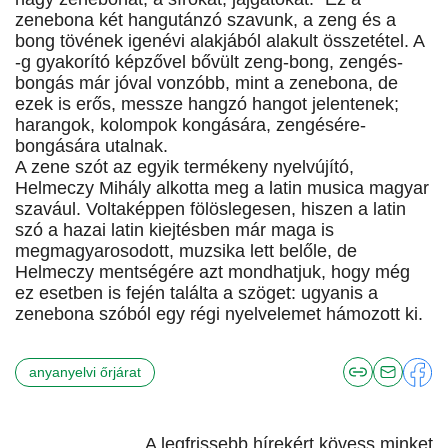
zenebona két hangutánzó szavunk, a zeng és a
bong tövének igenévi alakjából alakult összetétel. A
-g gyakorító képzővel bővült zeng-bong, zengés-
bongás már jóval vonzóbb, mint a zenebona, de
ezek is erős, messze hangzó hangot jelentenek;
harangok, kolompok kongására, zengésére-
bongására utalnak.
A zene szót az egyik termékeny nyelvújító,
Helmeczy Mihály alkotta meg a latin musica magyar
szavául. Voltaképpen fölöslegesen, hiszen a latin
szó a hazai latin kiejtésben már maga is
megmagyarosodott, muzsika lett belőle, de
Helmeczy mentségére azt mondhatjuk, hogy még
ez esetben is fején találta a szöget: ugyanis a
zenebona szóból egy régi nyelvelemet hámozott ki.
anyanyelvi őrjárat
A legfrissebb hírekért kövess minket