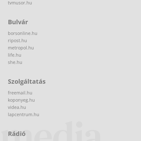
tvmusor.hu
Bulvár
borsonline.hu
ripost.hu
metropol.hu
life.hu
she.hu
Szolgáltatás
freemail.hu
koponyeg.hu
videa.hu
lapcentrum.hu
Rádió