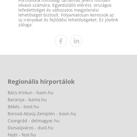
Portfóliónk minőségi tartalmat jelent minden
olvasó számára. Egyedülálló elérést, országos
lefedettséget és változatos megjelenési
lehetőséget biztosít. Folyamatosan keressük az
új irányokat és fejlődési lehetőségeket. Ez jövőnk
záloga.
Regionális hírportálok
Bács-Kiskun - baon.hu
Baranya - bama.hu
Békés - beol.hu
Borsod-Abaúj-Zemplén - boon.hu
Csongrád - delmagyar.hu
Dunaújváros - duol.hu
Fejér - feol.hu