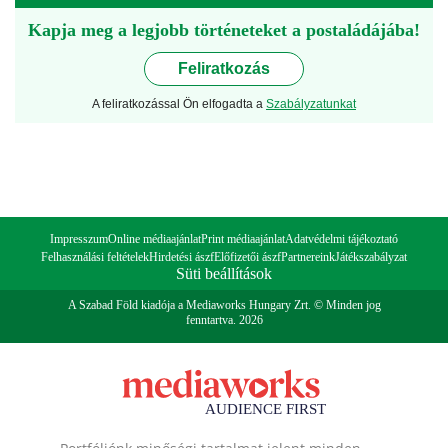
Kapja meg a legjobb történeteket a postaládájába!
Feliratkozás
A feliratkozással Ön elfogadta a
Szabályzatunkat
Impresszum
Online médiaajánlat
Print médiaajánlat
Adatvédelmi tájékoztató
Felhasználási feltételek
Hirdetési ászf
Előfizetői ászf
Partnereink
Játékszabályzat
Süti beállítások
A Szabad Föld kiadója a Mediaworks Hungary Zrt. © Minden jog
fenntartva. 2026