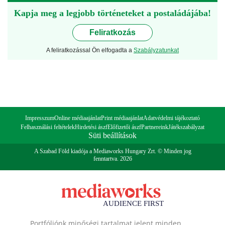
Kapja meg a legjobb történeteket a postaládájába!
Feliratkozás
A feliratkozással Ön elfogadta a
Szabályzatunkat
Impresszum
Online médiaajánlat
Print médiaajánlat
Adatvédelmi tájékoztató
Felhasználási feltételek
Hirdetési ászf
Előfizetői ászf
Partnereink
Játékszabályzat
Süti beállítások
A Szabad Föld kiadója a Mediaworks Hungary Zrt. © Minden jog
fenntartva. 2026
Portfóliónk minőségi tartalmat jelent minden