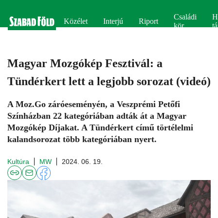
Családi
H
Közélet
Interjú
Riport
kör
tá
Magyar Mozgókép Fesztivál: a
Tündérkert lett a legjobb sorozat (videó)
A Moz.Go záróeseményén, a Veszprémi Petőfi
Színházban 22 kategóriában adták át a Magyar
Mozgókép Díjakat. A Tündérkert című törtélelmi
kalandsorozat több kategóriában nyert.
Kultúra
MW
2024. 06. 19.