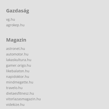
Gazdaság
vg.hu
agrokep.hu
Magazin
astronet.hu
automotor.hu
lakaskultura.hu
gamer.origo.hu
likebalaton.hu
napidoktor.hu
mindmegette.hu
travelo.hu
dietaesfitnesz.hu
vitorlazasmagazin.hu
videkize.hu