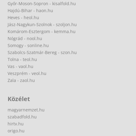
Győr-Moson-Sopron - kisalfold.hu
Hajdú-Bihar - haon.hu
Heves - heol.hu
Jász-Nagykun-Szolnok - szoljon.hu
Komárom-Esztergom - kemma.hu
Nógrád - nool.hu
Somogy - sonline.hu
Szabolcs-Szatmár-Bereg - szon.hu
Tolna - teol.hu
Vas - vaol.hu
Veszprém - veol.hu
Zala - zaol.hu
Közélet
magyarnemzet.hu
szabadfold.hu
hirtv.hu
origo.hu