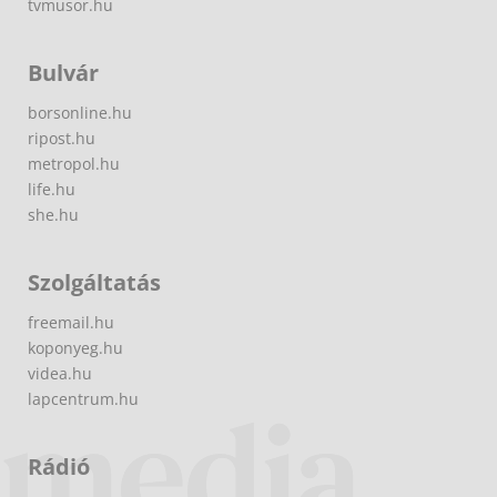
tvmusor.hu
Bulvár
borsonline.hu
ripost.hu
metropol.hu
life.hu
she.hu
Szolgáltatás
freemail.hu
koponyeg.hu
videa.hu
lapcentrum.hu
Rádió