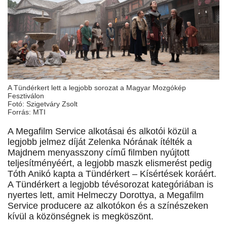
A Tündérkert lett a legjobb sorozat a Magyar Mozgókép
Fesztiválon
Fotó: Szigetváry Zsolt
Forrás: MTI
A Megafilm Service alkotásai és alkotói közül a
legjobb jelmez díját Zelenka Nórának ítélték a
Majdnem menyasszony című filmben nyújtott
teljesítményéért, a legjobb maszk elismerést pedig
Tóth Anikó kapta a Tündérkert – Kísértések koráért.
A Tündérkert a legjobb tévésorozat kategóriában is
nyertes lett, amit Helmeczy Dorottya, a Megafilm
Service producere az alkotókon és a színészeken
kívül a közönségnek is megköszönt.