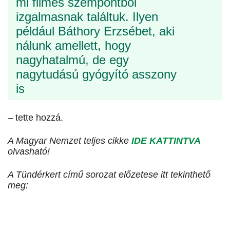
mi filmes szempontból
izgalmasnak találtuk. Ilyen
például Báthory Erzsébet, aki
nálunk amellett, hogy
nagyhatalmú, de egy
nagytudású gyógyító asszony
is
– tette hozzá.
A Magyar Nemzet teljes cikke
IDE KATTINTVA
olvasható!
A Tündérkert című sorozat előzetese itt tekinthető
meg: