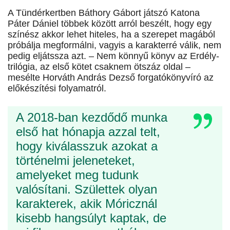
A Tündérkertben Báthory Gábort játszó Katona
Páter Dániel többek között arról beszélt, hogy egy
színész akkor lehet hiteles, ha a szerepet magából
próbálja megformálni, vagyis a karakterré válik, nem
pedig eljátssza azt. – Nem könnyű könyv az Erdély-
trilógia, az első kötet csaknem ötszáz oldal –
mesélte Horváth András Dezső forgatókönyvíró az
előkészítési folyamatról.
A 2018-ban kezdődő munka
első hat hónapja azzal telt,
hogy kiválasszuk azokat a
történelmi jeleneteket,
amelyeket meg tudunk
valósítani. Születtek olyan
karakterek, akik Móricznál
kisebb hangsúlyt kaptak, de