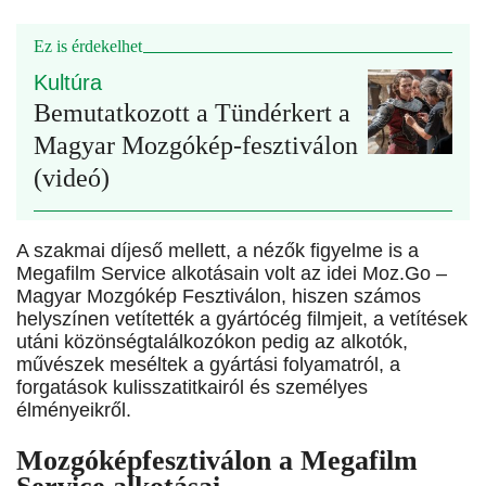
Ez is érdekelhet
Kultúra
Bemutatkozott a Tündérkert a
Magyar Mozgókép-fesztiválon
(videó)
A szakmai díjeső mellett, a nézők figyelme is a
Megafilm Service alkotásain volt az idei Moz.Go –
Magyar Mozgókép Fesztiválon, hiszen számos
helyszínen vetítették a gyártócég filmjeit, a vetítések
utáni közönségtalálkozókon pedig az alkotók,
művészek meséltek a gyártási folyamatról, a
forgatások kulisszatitkairól és személyes
élményeikről.
Mozgóképfesztiválon a Megafilm