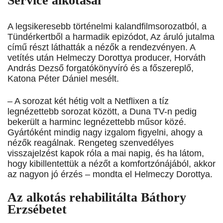
Service alkotásai
A legsikeresebb történelmi kalandfilmsorozatból, a
Tündérkertből a harmadik epizódot, Az áruló jutalma
című részt láthatták a nézők a rendezvényen. A
vetítés után Helmeczy Dorottya producer, Horváth
András Dezső forgatókönyvíró és a főszereplő,
Katona Péter Dániel mesélt.
– A sorozat két hétig volt a Netflixen a tíz
legnézettebb sorozat között, a Duna TV-n pedig
bekerült a harminc legnézettebb műsor közé.
Gyártóként mindig nagy izgalom figyelni, ahogy a
nézők reagálnak. Rengeteg szenvedélyes
visszajelzést kapok róla a mai napig, és ha látom,
hogy kibillentettük a nézőt a komfortzónájából, akkor
az nagyon jó érzés – mondta el Helmeczy Dorottya.
Az alkotás rehabilitálta Báthory
Erzsébetet