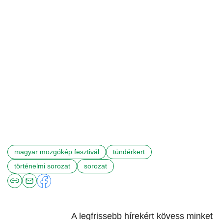
magyar mozgókép fesztivál
tündérkert
történelmi sorozat
sorozat
A legfrissebb hírekért kövess minket