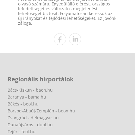
olvasó számára. Egyedülálló elérést, országos
lefedettséget és változatos megjelenési
lehetőséget biztosít. Folyamatosan keressük az
új irányokat és fejlődési lehetőségeket. Ez jövőnk
záloga.
Regionális hírportálok
Bács-Kiskun - baon.hu
Baranya - bama.hu
Békés - beol.hu
Borsod-Abaúj-Zemplén - boon.hu
Csongrád - delmagyar.hu
Dunaújváros - duol.hu
Fejér - feol.hu