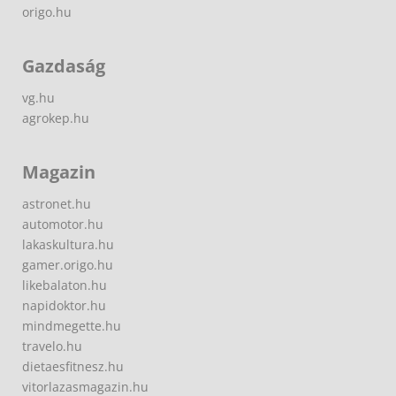
origo.hu
Gazdaság
vg.hu
agrokep.hu
Magazin
astronet.hu
automotor.hu
lakaskultura.hu
gamer.origo.hu
likebalaton.hu
napidoktor.hu
mindmegette.hu
travelo.hu
dietaesfitnesz.hu
vitorlazasmagazin.hu