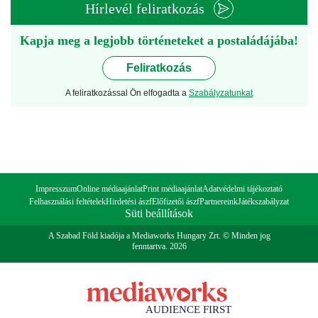
Hírlevél feliratkozás
Kapja meg a legjobb történeteket a postaládájába!
Feliratkozás
A feliratkozással Ön elfogadta a
Szabályzatunkat
Impresszum
Online médiaajánlat
Print médiaajánlat
Adatvédelmi tájékoztató
Felhasználási feltételek
Hirdetési ászf
Előfizetői ászf
Partnereink
Játékszabályzat
Süti beállítások
A Szabad Föld kiadója a Mediaworks Hungary Zrt. © Minden jog
fenntartva. 2026