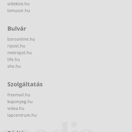
videkize.hu
tvmusor.hu
Bulvár
borsonline.hu
ripost.hu
metropol.hu
life.hu
she.hu
Szolgáltatás
freemail.hu
koponyeg.hu
videa.hu
lapcentrum.hu