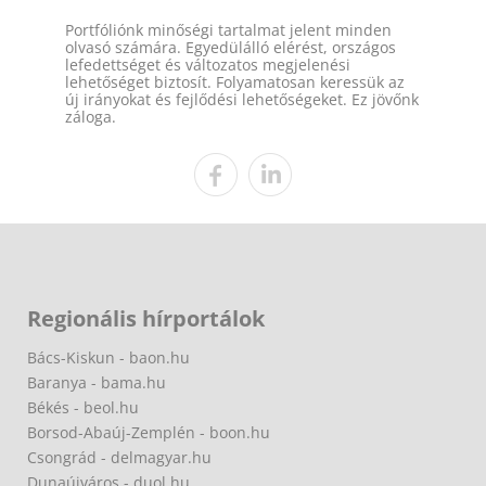
Portfóliónk minőségi tartalmat jelent minden
olvasó számára. Egyedülálló elérést, országos
lefedettséget és változatos megjelenési
lehetőséget biztosít. Folyamatosan keressük az
új irányokat és fejlődési lehetőségeket. Ez jövőnk
záloga.
Regionális hírportálok
Bács-Kiskun - baon.hu
Baranya - bama.hu
Békés - beol.hu
Borsod-Abaúj-Zemplén - boon.hu
Csongrád - delmagyar.hu
Dunaújváros - duol.hu