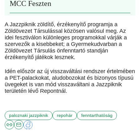
MCC Feszten
A Jazzpiknik zöldítő, érzékenyítő programja a
Zöldövezet Társulással közösen valósul meg. Az
idei fesztiválon különleges programokkal várják a
szervezők a kisebbeket; a Gyermekudvarban a
Zöldövezet Társulás önfenntartó standján
érzékenyítő játékok lesznek.
Idén először az új visszaváltási rendszer értelmében
a PET-palackokat, aludobozokat és bizonyos típusú
üvegeket is van mód visszaváltani a Jazzpiknik
területén lévő Repontnál.
paloznaki jazzpiknik
repohár
fenntarthatóság