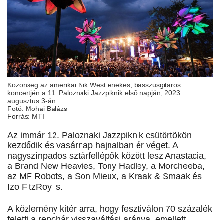
Közönség az amerikai Nik West énekes, basszusgitáros
koncertjén a 11. Paloznaki Jazzpiknik elsõ napján, 2023.
augusztus 3-án
Fotó: Mohai Balázs
Forrás: MTI
Az immár 12. Paloznaki Jazzpiknik csütörtökön
kezdődik és vasárnap hajnalban ér véget. A
nagyszínpados sztárfellépők között lesz Anastacia,
a Brand New Heavies, Tony Hadley, a Morcheeba,
az MF Robots, a Son Mieux, a Kraak & Smaak és
Izo FitzRoy is.
A közlemény kitér arra, hogy fesztiválon 70 százalék
feletti a repohár visszaváltási aránya, emellett