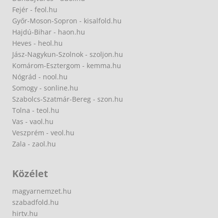
Fejér - feol.hu
Győr-Moson-Sopron - kisalfold.hu
Hajdú-Bihar - haon.hu
Heves - heol.hu
Jász-Nagykun-Szolnok - szoljon.hu
Komárom-Esztergom - kemma.hu
Nógrád - nool.hu
Somogy - sonline.hu
Szabolcs-Szatmár-Bereg - szon.hu
Tolna - teol.hu
Vas - vaol.hu
Veszprém - veol.hu
Zala - zaol.hu
Közélet
magyarnemzet.hu
szabadfold.hu
hirtv.hu