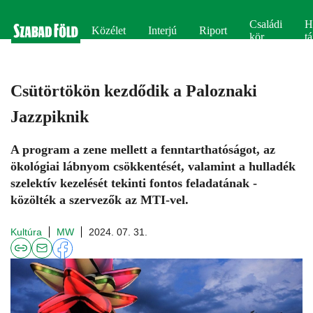
Családi
H
Közélet
Interjú
Riport
kör
tá
Csütörtökön kezdődik a Paloznaki
Jazzpiknik
A program a zene mellett a fenntarthatóságot, az
ökológiai lábnyom csökkentését, valamint a hulladék
szelektív kezelését tekinti fontos feladatának -
közölték a szervezők az MTI-vel.
Kultúra
MW
2024. 07. 31.