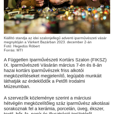
Kiállító standja az idei szalonjellegű adventi iparművészeti vásár
megnyitóján a Várkert Bazárban 2023. december 2-án
Fotó: Hegedüs Róbert
Forrás: MTI
A Független Iparművészeti Kortárs Szalon (FIKSZ)
IX. Iparművészeti Vásárán március 7-én és 8-án
hazai kortárs iparművészek friss alkotói
megközelítéseket megjelenítő, legújabb munkáit
láthatják az érdeklődők a Petőfi Irodalmi
Múzeumban.
A szervezők közleménye szerint a márciusi
hétvégén megközelítőleg száz iparművész alkotásai
sorakoznak fel a kerámia, porcelán, üveg, ékszer,