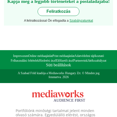
Kapja meg a legjobb történeteket a postaládájába!
Feliratkozás
A feliratkozással Ön elfogadta a
Szabályzatunkat
Impresszum
Online médiaajánlat
Print médiaajánlat
Adatvédelmi tájékoztató
Felhasználási feltételek
Hirdetési ászf
Előfizetői ászf
Partnereink
Játékszabályzat
Süti beállítások
A Szabad Föld kiadója a Mediaworks Hungary Zrt. © Minden jog
fenntartva. 2026
Portfóliónk minőségi tartalmat jelent minden
olvasó számára. Egyedülálló elérést, országos