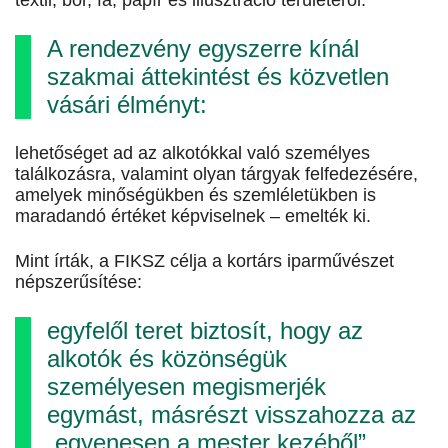
textil, bőr, fa, papír és illusztráció területéről.
A rendezvény egyszerre kínál
szakmai áttekintést és közvetlen
vásári élményt:
lehetőséget ad az alkotókkal való személyes
találkozásra, valamint olyan tárgyak felfedezésére,
amelyek minőségükben és szemléletükben is
maradandó értéket képviselnek – emelték ki.
Mint írták, a FIKSZ célja a kortárs iparművészet
népszerűsítése:
egyfelől teret biztosít, hogy az
alkotók és közönségük
személyesen megismerjék
egymást, másrészt visszahozza az
„egyenesen a mester kezéből”