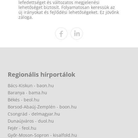
lefedettséget és változatos megjelenési
lehetőséget biztosít. Folyamatosan keressük az
új irányokat és fejlődési lehetőségeket. Ez jövőnk
záloga.
Regionális hírportálok
Bács-Kiskun - baon.hu
Baranya - bama.hu
Békés - beol.hu
Borsod-Abaúj-Zemplén - boon.hu
Csongrád - delmagyar.hu
Dunaújváros - duol.hu
Fejér - feol.hu
Győr-Moson-Sopron - kisalfold.hu