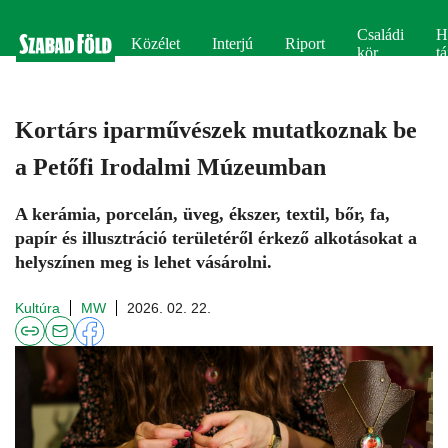
Családi
H
Közélet
Interjú
Riport
kör
tá
Kortárs iparművészek mutatkoznak be
a Petőfi Irodalmi Múzeumban
A kerámia, porcelán, üveg, ékszer, textil, bőr, fa,
papír és illusztráció területéről érkező alkotásokat a
helyszínen meg is lehet vásárolni.
Kultúra
MW
2026. 02. 22.