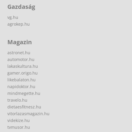
Gazdaság
vg.hu
agrokep.hu
Magazin
astronet.hu
automotor.hu
lakaskultura.hu
gamer.origo.hu
likebalaton.hu
napidoktor.hu
mindmegette.hu
travelo.hu
dietaesfitnesz.hu
vitorlazasmagazin.hu
videkize.hu
tvmusor.hu