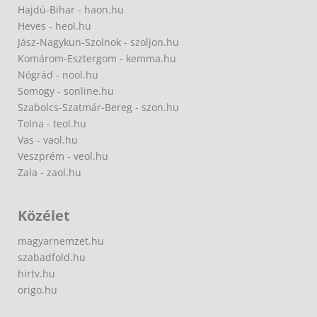
Hajdú-Bihar - haon.hu
Heves - heol.hu
Jász-Nagykun-Szolnok - szoljon.hu
Komárom-Esztergom - kemma.hu
Nógrád - nool.hu
Somogy - sonline.hu
Szabolcs-Szatmár-Bereg - szon.hu
Tolna - teol.hu
Vas - vaol.hu
Veszprém - veol.hu
Zala - zaol.hu
Közélet
magyarnemzet.hu
szabadfold.hu
hirtv.hu
origo.hu