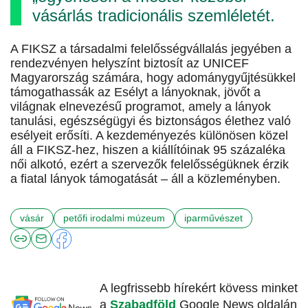
vásárlás tradicionális szemléletét.
A FIKSZ a társadalmi felelősségvállalás jegyében a
rendezvényen helyszínt biztosít az UNICEF
Magyarország számára, hogy adománygyűjtésükkel
támogathassák az Esélyt a lányoknak, jövőt a
világnak elnevezésű programot, amely a lányok
tanulási, egészségügyi és biztonságos élethez való
esélyeit erősíti. A kezdeményezés különösen közel
áll a FIKSZ-hez, hiszen a kiállítóinak 95 százaléka
női alkotó, ezért a szervezők felelősségüknek érzik
a fiatal lányok támogatását – áll a közleményben.
vásár
petőfi irodalmi múzeum
iparművészet
A legfrissebb hírekért kövess minket
a
Szabadföld
Google News oldalán