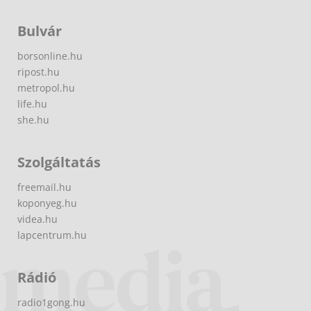
Bulvár
borsonline.hu
ripost.hu
metropol.hu
life.hu
she.hu
Szolgáltatás
freemail.hu
koponyeg.hu
videa.hu
lapcentrum.hu
Rádió
radio1gong.hu