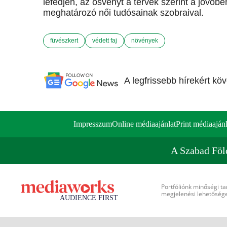
lefedjen, az ösvényt a tervek szerint a jövőb
meghatározó női tudósainak szobraival.
füvészkert
védett faj
növények
A legfrissebb hírekért kö
Impresszum
Online médiaajánlat
Print médiaajánl
A Szabad Föl
Portfóliónk minőségi ta
megjelenési lehetőséget