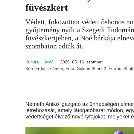
füvészkert
Védett, fokozottan védett őshonos n
gyűjtemény nyílt a Szegedi Tudomá
füvészkertjében, a Noé bárkája elne
szombaton adták át.
Kultúra
MW
2026. 05. 16. szombat
Kép: Erdei ciklámen, Fotó: Golden Shark 2, Forrás: Shutt
Németh Anikó igazgató az ünnepségen elmond
létrehozását, amely látogatóbarát módon, egy
védettséget élvező növényfajokat, melyeket 