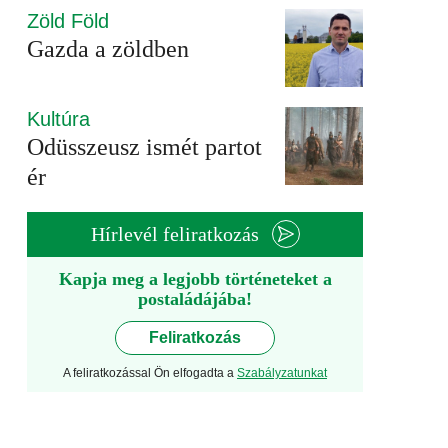
Zöld Föld
Gazda a zöldben
Kultúra
Odüsszeusz ismét partot
ér
Hírlevél feliratkozás
Kapja meg a legjobb történeteket a
postaládájába!
Feliratkozás
A feliratkozással Ön elfogadta a
Szabályzatunkat