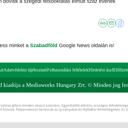
en bővítik a szegedi felsőoktatás elmúlt száz évének
vess minket a
Szabadföld
Google News oldalán is!
at
Adatvédelmi tájékoztató
Felhasználási feltételek
Hirdetési ászf
Előfizet
d kiadója a Mediaworks Hungary Zrt. © Minden jog fen
rtalmat jelent minden olvasó számára. Egyedülálló elérést, országos lefedettsége
 biztosít. Folyamatosan keressük az új irányokat és fejlődési lehetőségeket. Ez j