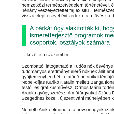
nemzetközi természetvédelem történetével, é
néhány veszélyeztettet faj ex situ – természet
visszatelepítésével évtizedek óta a füvészke
A bárkát úgy alakították ki, ho
ismeretterjesztő programok me
csoportok, osztályok számára
– közölte a szakember.
Szombattól látogatható a Tudós nők ösvénye
tudományos eredményt elérő nőknek állít em
gyűjteményben hét kutatónő botanikai témájú 
Nobel-díjas Karikó Katalin mellett Banga Il
festő- és grafikusművész, Ormos Mária tört
Aranka gyógyszerész. A műtárgyakat Szűcs Esz
Szegedhez közeli, újszentiváni műhelyében k
Németh Anikó elmondta, a névsort igyekeztek 