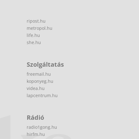
ripost.hu
metropol.hu
life.hu
she.hu
Szolgáltatás
freemail.hu
koponyeg.hu
videa.hu
lapcentrum.hu
Rádió
radio1gong.hu
hirfm.hu