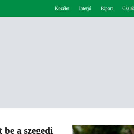
Közélet
Interjú
Riport
Csalá
 be a szegedi