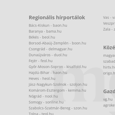
Regionális hírportálok
Vas - v
Veszpr
Bács-Kiskun - baon.hu
Zala - 
Baranya - bama.hu
Békés - beol.hu
Borsod-Abaúj-Zemplén - boon.hu
Közé
Csongrád - delmagyar.hu
Dunaújváros - duol.hu
magya
Fejér - feol.hu
szabad
Győr-Moson-Sopron - kisalfold.hu
hirtv.
Hajdú-Bihar - haon.hu
origo.
Heves - heol.hu
Jász-Nagykun-Szolnok - szoljon.hu
Komárom-Esztergom - kemma.hu
Gaz
Nógrád - nool.hu
vg.hu
Somogy - sonline.hu
agroke
Szabolcs-Szatmár-Bereg - szon.hu
Tolna - teol.hu