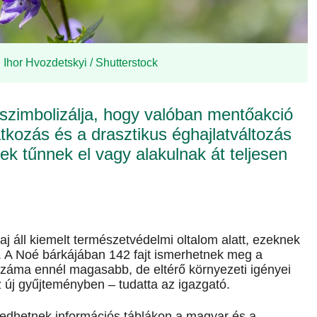
: Ihor Hvozdetskyi / Shutterstock
 szimbolizálja, hogy valóban mentőakció
atkozás és a drasztikus éghajlatváltozás
ek tűnnek el vagy alakulnak át teljesen
áll kiemelt természetvédelmi oltalom alatt, ezeknek
. A Noé bárkájában 142 fajt ismerhetnek meg a
száma ennél magasabb, de eltérő környezeti igényei
 új gyűjteményben – tudatta az igazgató.
edhetnek információs táblákon a magyar és a