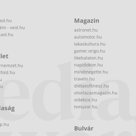
Magazin
aol.hu
ém - veol.hu
astronet.hu
zaol.hu
automotor.hu
lakaskultura.hu
gamer.origo.hu
let
likebalaton.hu
napidoktor.hu
rnemzet.hu
mindmegette.hu
fold.hu
travelo.hu
hu
dietaesfitnesz.hu
hu
vitorlazasmagazin.hu
videkize.hu
daság
tvmusor.hu
p.hu
Bulvár