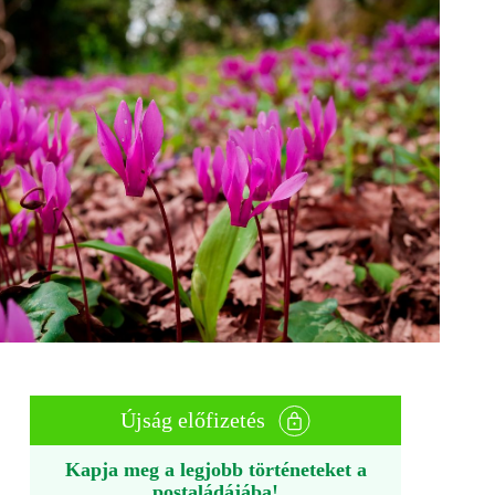
Újság előfizetés
Kapja meg a legjobb történeteket a
postaládájába!