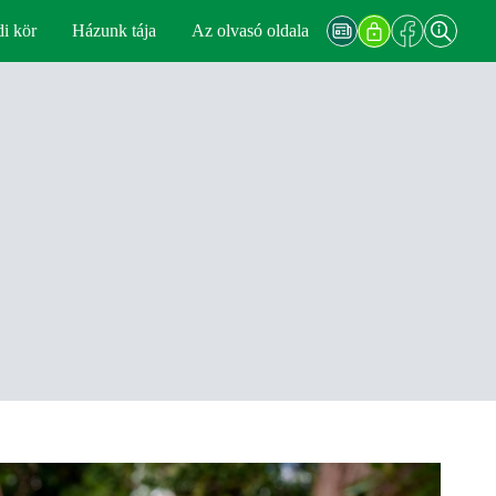
di kör
Házunk tája
Az olvasó oldala