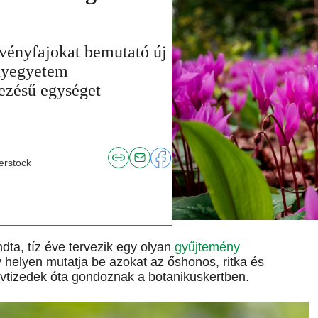
övényfajokat bemutató új
nyegyetem
vezésű egységet
erstock
ta, tíz éve tervezik egy olyan
gyűjtemény
 helyen mutatja be azokat az őshonos, ritka és
évtizedek óta gondoznak a botanikuskertben.