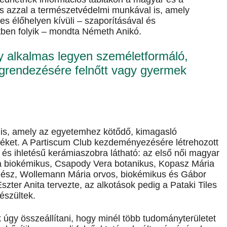
s azzal a természetvédelmi munkával is, amely
es élőhelyen kívüli – szaporításával és
rtben folyik – mondta Németh Anikó.
gy alkalmas legyen személetformáló,
grendezésére felnőtt vagy gyermek
 is, amely az egyetemhez kötődő, kimagasló
léket. A Partiscum Club kezdeményezésére létrehozott
és ihletésű kerámiaszobra látható: az első női magyar
ona biokémikus, Csapody Vera botanikus, Kopasz Mária
énész, Wollemann Mária orvos, biokémikus és Gábor
ter Anita tervezte, az alkotások pedig a Pataki Tiles
észültek.
úgy összeállítani, hogy minél több tudományterületet