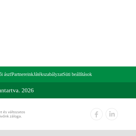
ői ászf
Partnereink
Játékszabályzat
Süti beállítások
ntartva. 2026
t és változatos
övőnk záloga.