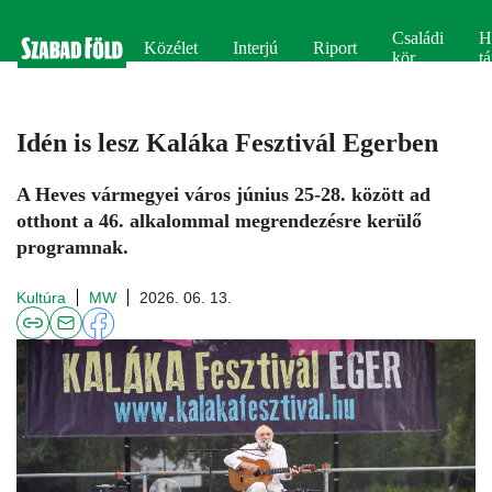
Családi
H
Közélet
Interjú
Riport
kör
tá
Idén is lesz Kaláka Fesztivál Egerben
A Heves vármegyei város június 25-28. között ad
otthont a 46. alkalommal megrendezésre kerülő
programnak.
Kultúra
MW
2026. 06. 13.