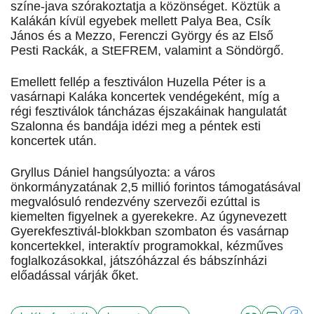
színe-java szórakoztatja a közönséget. Köztük a
Kalákán kívül egyebek mellett Palya Bea, Csík
János és a Mezzo, Ferenczi György és az Első
Pesti Rackák, a StEFREM, valamint a Söndörgő.
Emellett fellép a fesztiválon Huzella Péter is a
vasárnapi Kaláka koncertek vendégeként, míg a
régi fesztiválok táncházas éjszakáinak hangulatát
Szalonna és bandája idézi meg a péntek esti
koncertek után.
Gryllus Dániel hangsúlyozta: a város
önkormányzatának 2,5 millió forintos támogatásával
megvalósuló rendezvény szervezői ezúttal is
kiemelten figyelnek a gyerekekre. Az úgynevezett
Gyerekfesztivál-blokkban szombaton és vasárnap
koncertekkel, interaktív programokkal, kézműves
foglalkozásokkal, játszóházzal és bábszínházi
előadással várják őket.