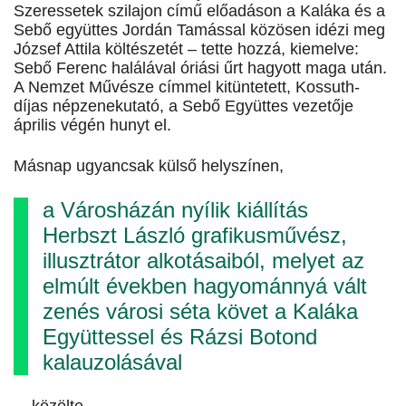
Szeressetek szilajon című előadáson a Kaláka és a
Sebő együttes Jordán Tamással közösen idézi meg
József Attila költészetét – tette hozzá, kiemelve:
Sebő Ferenc halálával óriási űrt hagyott maga után.
A Nemzet Művésze címmel kitüntetett, Kossuth-
díjas népzenekutató, a Sebő Együttes vezetője
április végén hunyt el.
Másnap ugyancsak külső helyszínen,
a Városházán nyílik kiállítás
Herbszt László grafikusművész,
illusztrátor alkotásaiból, melyet az
elmúlt években hagyománnyá vált
zenés városi séta követ a Kaláka
Együttessel és Rázsi Botond
kalauzolásával