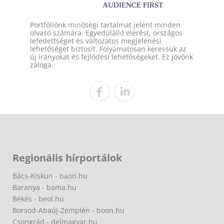
Portfóliónk minőségi tartalmat jelent minden
olvasó számára. Egyedülálló elérést, országos
lefedettséget és változatos megjelenési
lehetőséget biztosít. Folyamatosan keressük az
új irányokat és fejlődési lehetőségeket. Ez jövőnk
záloga.
Regionális hírportálok
Bács-Kiskun - baon.hu
Baranya - bama.hu
Békés - beol.hu
Borsod-Abaúj-Zemplén - boon.hu
Csongrád - delmagyar.hu