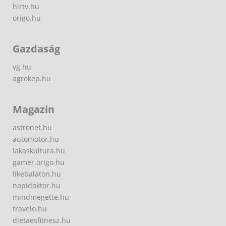
hirtv.hu
origo.hu
Gazdaság
vg.hu
agrokep.hu
Magazin
astronet.hu
automotor.hu
lakaskultura.hu
gamer.origo.hu
likebalaton.hu
napidoktor.hu
mindmegette.hu
travelo.hu
dietaesfitnesz.hu