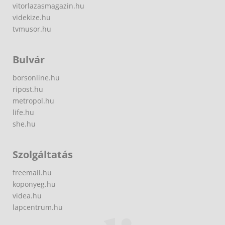
vitorlazasmagazin.hu
videkize.hu
tvmusor.hu
Bulvár
borsonline.hu
ripost.hu
metropol.hu
life.hu
she.hu
Szolgáltatás
freemail.hu
koponyeg.hu
videa.hu
lapcentrum.hu