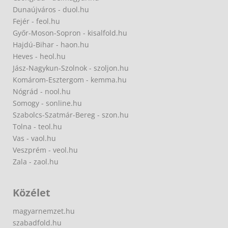
Dunaújváros - duol.hu
Fejér - feol.hu
Győr-Moson-Sopron - kisalfold.hu
Hajdú-Bihar - haon.hu
Heves - heol.hu
Jász-Nagykun-Szolnok - szoljon.hu
Komárom-Esztergom - kemma.hu
Nógrád - nool.hu
Somogy - sonline.hu
Szabolcs-Szatmár-Bereg - szon.hu
Tolna - teol.hu
Vas - vaol.hu
Veszprém - veol.hu
Zala - zaol.hu
Közélet
magyarnemzet.hu
szabadfold.hu