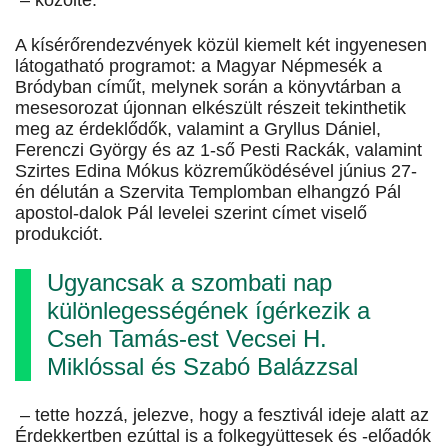
– közölte.
A kísérőrendezvények közül kiemelt két ingyenesen
látogatható programot: a Magyar Népmesék a
Bródyban címűt, melynek során a könyvtárban a
mesesorozat újonnan elkészült részeit tekinthetik
meg az érdeklődők, valamint a Gryllus Dániel,
Ferenczi György és az 1-ső Pesti Rackák, valamint
Szirtes Edina Mókus közreműködésével június 27-
én délután a Szervita Templomban elhangzó Pál
apostol-dalok Pál levelei szerint címet viselő
produkciót.
Ugyancsak a szombati nap
különlegességének ígérkezik a
Cseh Tamás-est Vecsei H.
Miklóssal és Szabó Balázzsal
– tette hozzá, jelezve, hogy a fesztivál ideje alatt az
Érdekkertben ezúttal is a folkegyüttesek és -előadók