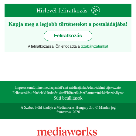
Hírlevél feliratkozás
Kapja meg a legjobb történeteket a postaládájába!
Feliratkozás
A feliratkozással Ön elfogadta a
Szabályzatunkat
Impresszum
Online médiaajánlat
Print médiaajánlat
Adatvédelmi tájékoztató
Felhasználási feltételek
Hirdetési ászf
Előfizetői ászf
Partnereink
Játékszabályzat
Süti beállítások
A Szabad Föld kiadója a Mediaworks Hungary Zrt. © Minden jog
fenntartva. 2026