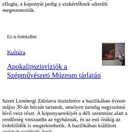
elfogta, a koponyát pedig a szakértőknek sikerült
megmenteniük.
Ez is érdekelhet
Kultúra
Apokalipszisvíziók a
Szépművészeti Múzeum tárlatán
Szent Lembergi Zdislava tiszteletére a bazilikában évente
május 30-án búcsút tartanak, amelyen mindig nagyszámú
hívő vesz részt. A koponyaereklyét a déli szentmise alatt a
rendőrség visszaadta az egyháznak, és az esti órákig az
érdeklődők is megtekinthetik. A bazilikában kiállított
ereklyét rendőrök őrzik.