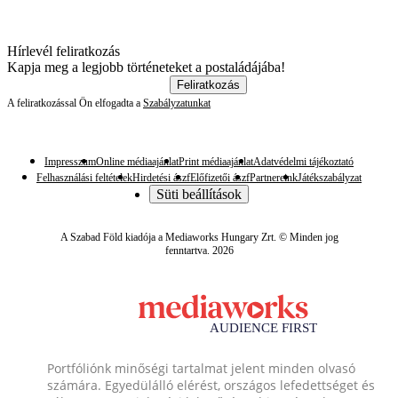
Hírlevél feliratkozás
Kapja meg a legjobb történeteket a postaládájába!
Feliratkozás
A feliratkozással Ön elfogadta a
Szabályzatunkat
Impresszum
Online médiaajánlat
Print médiaajánlat
Adatvédelmi tájékoztató
Felhasználási feltételek
Hirdetési ászf
Előfizetői ászf
Partnereink
Játékszabályzat
Süti beállítások
A Szabad Föld kiadója a Mediaworks Hungary Zrt. © Minden jog
fenntartva. 2026
Portfóliónk minőségi tartalmat jelent minden olvasó
számára. Egyedülálló elérést, országos lefedettséget és