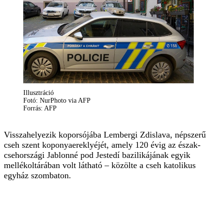
Illusztráció
Fotó: NurPhoto via AFP
Forrás: AFP
Visszahelyezik koporsójába Lembergi Zdislava, népszerű
cseh szent koponyaereklyéjét, amely 120 évig az észak-
csehországi Jablonné pod Jestedí bazilikájának egyik
mellékoltárában volt látható – közölte a cseh katolikus
egyház szombaton.