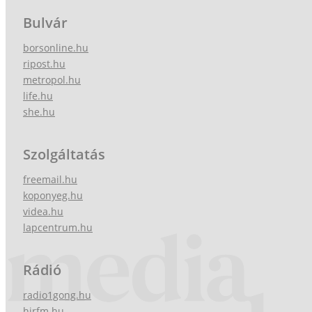
Bulvár
borsonline.hu
ripost.hu
metropol.hu
life.hu
she.hu
Szolgáltatás
freemail.hu
koponyeg.hu
videa.hu
lapcentrum.hu
Rádió
radio1gong.hu
hirfm.hu