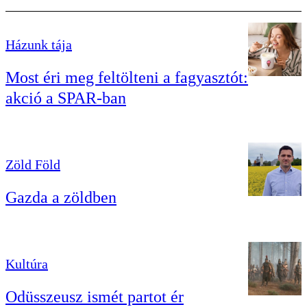
Házunk tája
Most éri meg feltölteni a fagyasztót:
akció a SPAR-ban
Zöld Föld
Gazda a zöldben
Kultúra
Odüsszeusz ismét partot ér