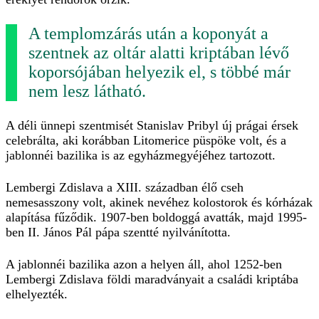
A templomzárás után a koponyát a
szentnek az oltár alatti kriptában lévő
koporsójában helyezik el, s többé már
nem lesz látható.
A déli ünnepi szentmisét Stanislav Pribyl új prágai érsek
celebrálta, aki korábban Litomerice püspöke volt, és a
jablonnéi bazilika is az egyházmegyéjéhez tartozott.
Lembergi Zdislava a XIII. században élő cseh
nemesasszony volt, akinek nevéhez kolostorok és kórházak
alapítása fűződik. 1907-ben boldoggá avatták, majd 1995-
ben II. János Pál pápa szentté nyilvánította.
A jablonnéi bazilika azon a helyen áll, ahol 1252-ben
Lembergi Zdislava földi maradványait a családi kriptába
elhelyezték.