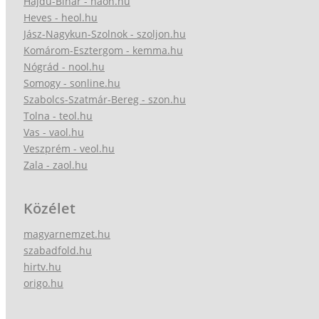
Hajdú-Bihar - haon.hu
Heves - heol.hu
Jász-Nagykun-Szolnok - szoljon.hu
Komárom-Esztergom - kemma.hu
Nógrád - nool.hu
Somogy - sonline.hu
Szabolcs-Szatmár-Bereg - szon.hu
Tolna - teol.hu
Vas - vaol.hu
Veszprém - veol.hu
Zala - zaol.hu
Közélet
magyarnemzet.hu
szabadfold.hu
hirtv.hu
origo.hu