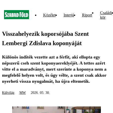
Családi
Közélet
Interjú
Riport
kör
Visszahelyezik koporsójába Szent
Lembergi Zdislava koponyáját
Különös indíték vezette azt a férfit, aki ellopta egy
népszerű cseh szent koponyaereklyéjét. A tettes azért
vitte el a maradványt, mert szerinte a koponya nem a
megfelelő helyen volt, és úgy vélte, a szent csak akkor
nyerheti vissza nyugalmát, ha újra eltemetik.
Külvilág
MW
2026. 05. 30.