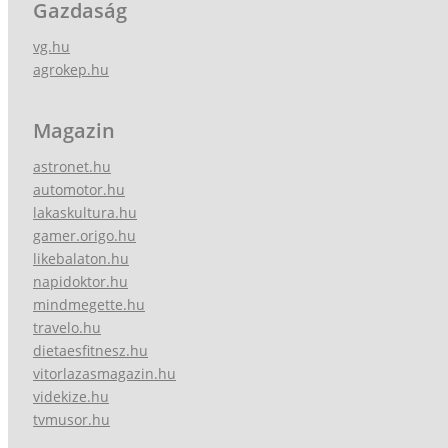
Gazdaság
vg.hu
agrokep.hu
Magazin
astronet.hu
automotor.hu
lakaskultura.hu
gamer.origo.hu
likebalaton.hu
napidoktor.hu
mindmegette.hu
travelo.hu
dietaesfitnesz.hu
vitorlazasmagazin.hu
videkize.hu
tvmusor.hu