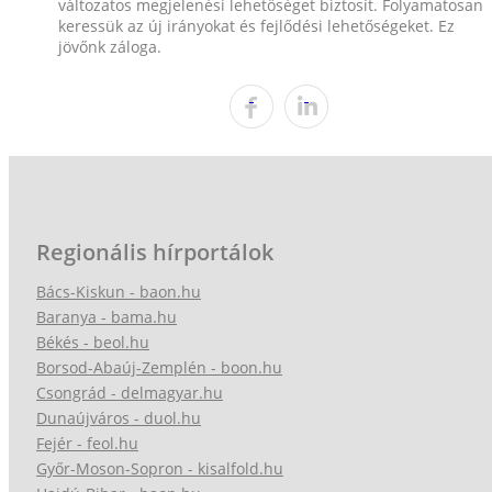
változatos megjelenési lehetőséget biztosít. Folyamatosan
keressük az új irányokat és fejlődési lehetőségeket. Ez
jövőnk záloga.
Regionális hírportálok
Bács-Kiskun - baon.hu
Baranya - bama.hu
Békés - beol.hu
Borsod-Abaúj-Zemplén - boon.hu
Csongrád - delmagyar.hu
Dunaújváros - duol.hu
Fejér - feol.hu
Győr-Moson-Sopron - kisalfold.hu