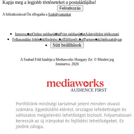
Kapja meg a legjobb történeteket a postaládájába!
Feliratkozás
A feliratkozással Ön elfogadta a
Szabályzatunkat
Impresszum
Online médiaajánlat
Print médiaajánlat
Adatvédelmi tájékoztató
Felhasználási feltételek
Hirdetési ászf
Előfizetői ászf
Partnereink
Játékszabályzat
Süti beállítások
A Szabad Föld kiadója a Mediaworks Hungary Zrt. © Minden jog
fenntartva. 2026
Portfóliónk minőségi tartalmat jelent minden olvasó
számára. Egyedülálló elérést, országos lefedettséget és
változatos megjelenési lehetőséget biztosít. Folyamatosan
keressük az új irányokat és fejlődési lehetőségeket. Ez
jövőnk záloga.