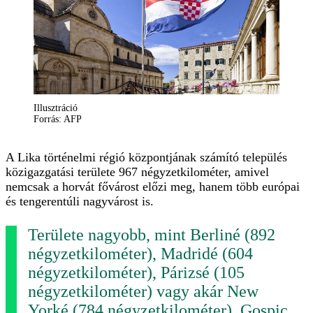
Illusztráció
Forrás: AFP
A Lika történelmi régió központjának számító település
közigazgatási területe 967 négyzetkilométer, amivel
nemcsak a horvát fővárost előzi meg, hanem több európai
és tengerentúli nagyvárost is.
Területe nagyobb, mint Berliné (892
négyzetkilométer), Madridé (604
négyzetkilométer), Párizsé (105
négyzetkilométer) vagy akár New
Yorké (784 négyzetkilométer). Gospic