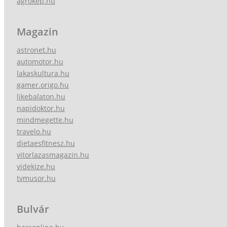
agrokep.hu
Magazin
astronet.hu
automotor.hu
lakaskultura.hu
gamer.origo.hu
likebalaton.hu
napidoktor.hu
mindmegette.hu
travelo.hu
dietaesfitnesz.hu
vitorlazasmagazin.hu
videkize.hu
tvmusor.hu
Bulvár