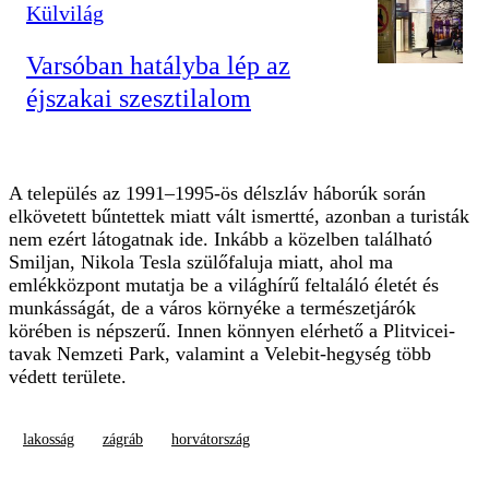
Külvilág
Varsóban hatályba lép az
éjszakai szesztilalom
A település az 1991–1995-ös délszláv háborúk során
elkövetett bűntettek miatt vált ismertté, azonban a turisták
nem ezért látogatnak ide. Inkább a közelben található
Smiljan, Nikola Tesla szülőfaluja miatt, ahol ma
emlékközpont mutatja be a világhírű feltaláló életét és
munkásságát, de a város környéke a természetjárók
körében is népszerű. Innen könnyen elérhető a Plitvicei-
tavak Nemzeti Park, valamint a Velebit-hegység több
védett területe.
lakosság
zágráb
horvátország