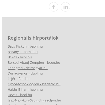
Regionális hírportálok
Bács-Kiskun - baon.hu
Baranya - bama.hu
Békés - beol.hu
Borsod-Abaúj-Zemplén - boon.hu
Csongrád - delmagyar.hu
Dunaújváros - duol.hu
Fejér - feol.hu
Győr-Moson-Sopron - kisalfold.hu
Hajdú-Bihar - haon.hu
Heves - heol.hu
Jász-Nagykun-Szolnok - szoljon.hu