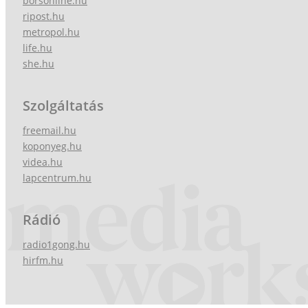
borsonline.hu
ripost.hu
metropol.hu
life.hu
she.hu
Szolgáltatás
freemail.hu
koponyeg.hu
videa.hu
lapcentrum.hu
Rádió
radio1gong.hu
hirfm.hu