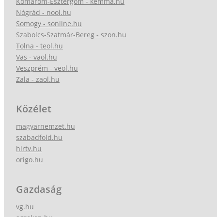
Komárom-Esztergom - kemma.hu
Nógrád - nool.hu
Somogy - sonline.hu
Szabolcs-Szatmár-Bereg - szon.hu
Tolna - teol.hu
Vas - vaol.hu
Veszprém - veol.hu
Zala - zaol.hu
Közélet
magyarnemzet.hu
szabadfold.hu
hirtv.hu
origo.hu
Gazdaság
vg.hu