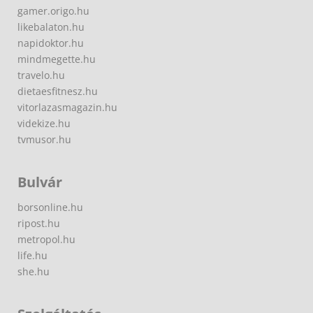
gamer.origo.hu
likebalaton.hu
napidoktor.hu
mindmegette.hu
travelo.hu
dietaesfitnesz.hu
vitorlazasmagazin.hu
videkize.hu
tvmusor.hu
Bulvár
borsonline.hu
ripost.hu
metropol.hu
life.hu
she.hu