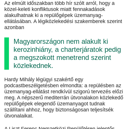
Az elmúlt időszakban több hír szólt arról, hogy a
közel-keleti konfliktusok miatt fennakadások
alakulhatnak ki a repülőgépek üzemanyag-
ellátásában. A légiközlekedési szakemberek szerint
azonban
Magyarországon nem alakult ki
kerozinhiány, a charterjáratok pedig
a megszokott menetrend szerint
közlekednek.
Hardy Mihály légügyi szakértő egy
podcastbeszélgetésben elmondta: a repülésben az
üzemanyag-ellátást rendkívül szigorú tervezés előzi
meg. A népszerű mediterrán útvonalakon közlekedő
repülőgépek elegendő üzemanyagot tudnak
szállítani ahhoz, hogy biztonságosan teljesítsék
útvonalaikat.
A Liszt Ferenc Nemzetközi Repülőtéren jelentős