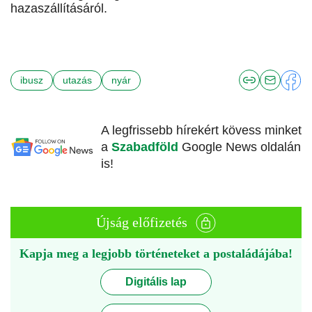
hazaszállításáról.
ibusz
utazás
nyár
A legfrissebb hírekért kövess minket
a
Szabadföld
Google News oldalán
is!
Újság előfizetés
Kapja meg a legjobb történeteket a postaládájába!
Digitális lap