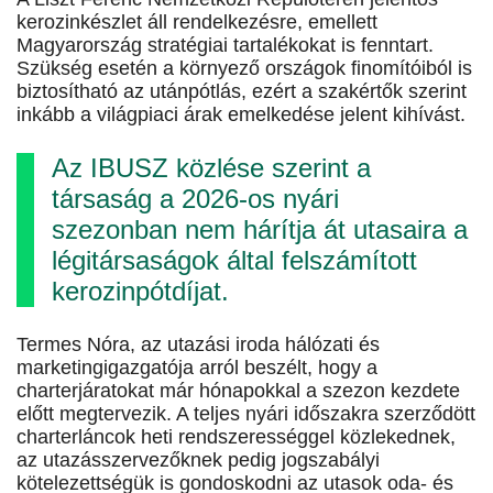
kerozinkészlet áll rendelkezésre, emellett
Magyarország stratégiai tartalékokat is fenntart.
Szükség esetén a környező országok finomítóiból is
biztosítható az utánpótlás, ezért a szakértők szerint
inkább a világpiaci árak emelkedése jelent kihívást.
Az IBUSZ közlése szerint a
társaság a 2026-os nyári
szezonban nem hárítja át utasaira a
légitársaságok által felszámított
kerozinpótdíjat.
Termes Nóra, az utazási iroda hálózati és
marketingigazgatója arról beszélt, hogy a
charterjáratokat már hónapokkal a szezon kezdete
előtt megtervezik. A teljes nyári időszakra szerződött
charterláncok heti rendszerességgel közlekednek,
az utazásszervezőknek pedig jogszabályi
kötelezettségük is gondoskodni az utasok oda- és