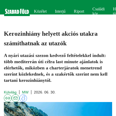
Családi
H
Közélet
Interjú
Riport
kör
tá
Kerozinhiány helyett akciós utakra
számíthatnak az utazók
A nyári utazási szezon kedvező feltételekkel indult:
több mediterrán úti célra last minute ajánlatok is
elérhetők, miközben a charterjáratok menetrend
szerint közlekednek, és a szakértők szerint nem kell
tartani kerozinhiánytól.
Külvilág
MW
2026. 06. 30.