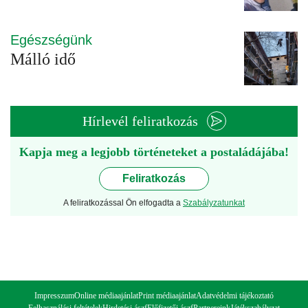
Egészségünk
Málló idő
Hírlevél feliratkozás
Kapja meg a legjobb történeteket a postaládájába!
Feliratkozás
A feliratkozással Ön elfogadta a
Szabályzatunkat
Impresszum
Online médiaajánlat
Print médiaajánlat
Adatvédelmi tájékoztató