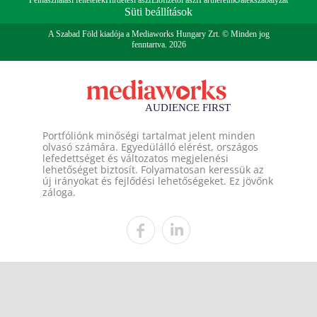
Felhasználási feltételek
Hirdetési ászf
Előfizetői ászf
Partnereink
Játékszabályzat
Süti beállítások
A Szabad Föld kiadója a Mediaworks Hungary Zrt. © Minden jog
fenntartva. 2026
Portfóliónk minőségi tartalmat jelent minden
olvasó számára. Egyedülálló elérést, országos
lefedettséget és változatos megjelenési
lehetőséget biztosít. Folyamatosan keressük az
új irányokat és fejlődési lehetőségeket. Ez jövőnk
záloga.