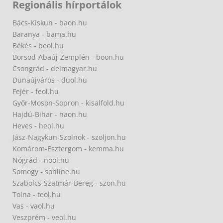
Regionális hírportálok
Bács-Kiskun - baon.hu
Baranya - bama.hu
Békés - beol.hu
Borsod-Abaúj-Zemplén - boon.hu
Csongrád - delmagyar.hu
Dunaújváros - duol.hu
Fejér - feol.hu
Győr-Moson-Sopron - kisalfold.hu
Hajdú-Bihar - haon.hu
Heves - heol.hu
Jász-Nagykun-Szolnok - szoljon.hu
Komárom-Esztergom - kemma.hu
Nógrád - nool.hu
Somogy - sonline.hu
Szabolcs-Szatmár-Bereg - szon.hu
Tolna - teol.hu
Vas - vaol.hu
Veszprém - veol.hu