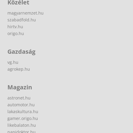
Közélet
magyarnemzet.hu
szabadfold.hu
hirtv.hu
origo.hu
Gazdaság
vg.hu
agrokep.hu
Magazin
astronet.hu
automotor.hu
lakaskultura.hu
gamer.origo.hu
likebalaton.hu
napidoktor.hu