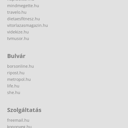
mindmegette.hu
travelo.hu
dietaesfitnesz.hu
vitorlazasmagazin.hu
videkize.hu
tvmusor.hu
Bulvár
borsonline.hu
ripost.hu
metropol.hu
life.hu
she.hu
Szolgáltatás
freemail.hu
koponyeg.hu