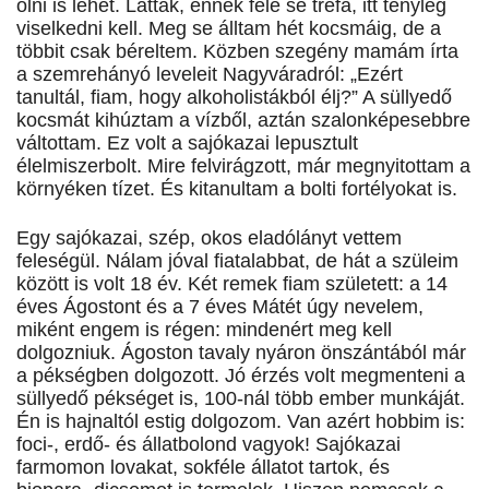
ölni is lehet. Látták, ennek fele se tréfa, itt tényleg
viselkedni kell. Meg se álltam hét kocsmáig, de a
többit csak béreltem. Közben szegény mamám írta
a szemrehányó leveleit Nagyváradról: „Ezért
tanultál, fiam, hogy alkoholistákból élj?” A süllyedő
kocsmát kihúztam a vízből, aztán szalonképesebbre
váltottam. Ez volt a sajókazai lepusztult
élelmiszerbolt. Mire felvirágzott, már megnyitottam a
környéken tízet. És kitanultam a bolti fortélyokat is.
Egy sajókazai, szép, okos eladólányt vettem
feleségül. Nálam jóval fiatalabbat, de hát a szüleim
között is volt 18 év. Két remek fiam született: a 14
éves Ágostont és a 7 éves Mátét úgy nevelem,
miként engem is régen: mindenért meg kell
dolgozniuk. Ágoston tavaly nyáron önszántából már
a pékségben dolgozott. Jó érzés volt megmenteni a
süllyedő pékséget is, 100-nál több ember munkáját.
Én is hajnaltól estig dolgozom. Van azért hobbim is:
foci-, erdő- és állatbolond vagyok! Sajókazai
farmomon lovakat, sokféle állatot tartok, és