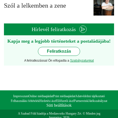
Szól a lelkemben a zene
Hírlevél feliratkozás
Kapja meg a legjobb történeteket a postaládájába!
Feliratkozás
A feliratkozással Ön elfogadta a
Szabályzatunkat
Impresszum
Online médiaajánlat
Print médiaajánlat
Adatvédelmi tájékoztató
Felhasználási feltételek
Hirdetési ászf
Előfizetői ászf
Partnereink
Játékszabályzat
Süti beállítások
A Szabad Föld kiadója a Mediaworks Hungary Zrt. © Minden jog
fenntartva. 2026