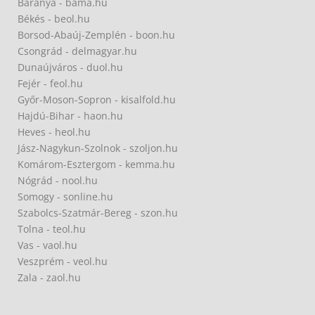
Baranya - bama.hu
Békés - beol.hu
Borsod-Abaúj-Zemplén - boon.hu
Csongrád - delmagyar.hu
Dunaújváros - duol.hu
Fejér - feol.hu
Győr-Moson-Sopron - kisalfold.hu
Hajdú-Bihar - haon.hu
Heves - heol.hu
Jász-Nagykun-Szolnok - szoljon.hu
Komárom-Esztergom - kemma.hu
Nógrád - nool.hu
Somogy - sonline.hu
Szabolcs-Szatmár-Bereg - szon.hu
Tolna - teol.hu
Vas - vaol.hu
Veszprém - veol.hu
Zala - zaol.hu