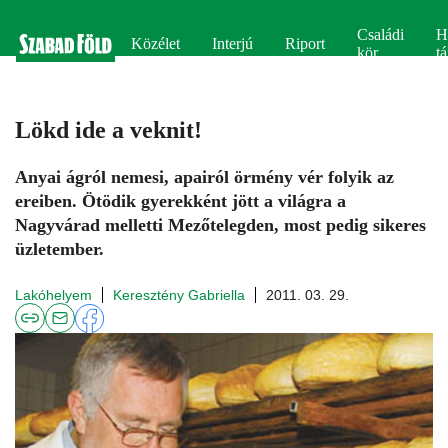
Családi
H
Közélet
Interjú
Riport
kör
tá
Lökd ide a veknit!
Anyai ágról nemesi, apairól örmény vér folyik az
ereiben. Ötödik gyerekként jött a világra a
Nagyvárad melletti Mezőtelegden, most pedig sikeres
üzletember.
Lakóhelyem
Keresztény Gabriella
2011. 03. 29.