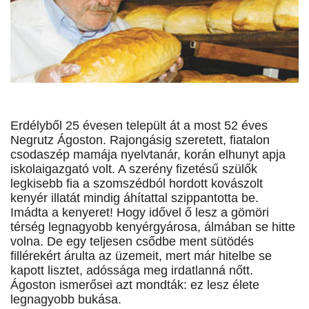
Erdélyből 25 évesen települt át a most 52 éves
Negrutz Ágoston. Rajongásig szeretett, fiatalon
csodaszép mamája nyelvtanár, korán elhunyt apja
iskolaigazgató volt. A szerény fizetésű szülők
legkisebb fia a szomszédból hordott kovászolt
kenyér illatát mindig áhítattal szippantotta be.
Imádta a kenyeret! Hogy idővel ő lesz a gömöri
térség legnagyobb kenyérgyárosa, álmában se hitte
volna. De egy teljesen csődbe ment sütödés
fillérekért árulta az üzemeit, mert már hitelbe se
kapott lisztet, adóssága meg irdatlanná nőtt.
Ágoston ismerősei azt mondták: ez lesz élete
legnagyobb bukása.