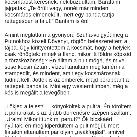
kocsmárost keresnek, nekibuzdultam. Barátaim
jajgattak: „Te őrült vagy, onnét már minden
kocsmáros elmenekült, mert egy banda tartja
rettegésben a falut!” Bántam is én!
Amint megláttam a gyönyörű Szuha-völgyét meg a
Putnokhoz közeli Dövényt, rögtön beleszerettem a
tájba. Úgy kirittyentettem a kocsmát, hogy a helyiek
csak röhögtek: minek a flanc, mikor itt földre köpköd
a törzsközönség? Én álltam a pult mögé, és mivel
sose kocsmáztam, vízzel tanultam meg kimérni a
stampedlit, és mindent, amit egy kocsmárosnak
tudnia kell. Jöttek is az emberek, majd berobbant a
rettegett banda is. Mint egy westernfilmben, még a
kés is megállt a levegőben.
„Lökjed a felest!” – könyököltek a pultra. Én töröltem
a poharakat, s az újabb dörrenésre szépen szóltam:
„Uraim! Mikor ittunk mi pertut?” Ők bicskáért
nyúltak, én meg kiperdültem a pult mögül, mert
fiatalon eltanultam pár olyan „nyakfogást”, amivel