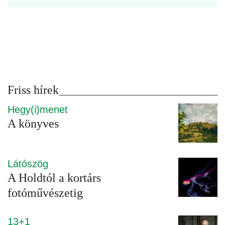
Friss hírek
Hegy(i)menet
A könyves
Látószög
A Holdtól a kortárs
fotóművészetig
13+1