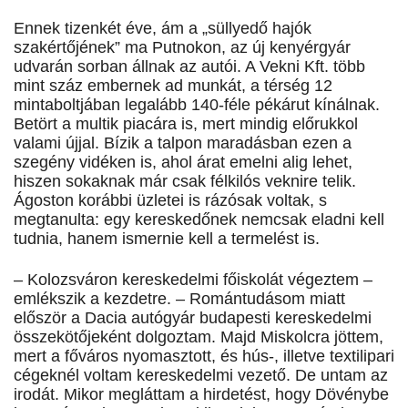
Ennek tizenkét éve, ám a „süllyedő hajók
szakértőjének” ma Putnokon, az új kenyérgyár
udvarán sorban állnak az autói. A Vekni Kft. több
mint száz embernek ad munkát, a térség 12
mintaboltjában legalább 140-féle pékárut kínálnak.
Betört a multik piacára is, mert mindig előrukkol
valami újjal. Bízik a talpon maradásban ezen a
szegény vidéken is, ahol árat emelni alig lehet,
hiszen sokaknak már csak félkilós veknire telik.
Ágoston korábbi üzletei is rázósak voltak, s
megtanulta: egy kereskedőnek nemcsak eladni kell
tudnia, hanem ismernie kell a termelést is.
– Kolozsváron kereskedelmi főiskolát végeztem –
emlékszik a kezdetre. – Romántudásom miatt
először a Dacia autó­gyár budapesti kereskedelmi
összekötőjeként dolgoztam. Majd Miskolcra jöttem,
mert a főváros nyomasztott, és hús-, illetve textilipari
cégeknél voltam kereskedelmi vezető. De untam az
irodát. Mikor megláttam a hirdetést, hogy Dövénybe