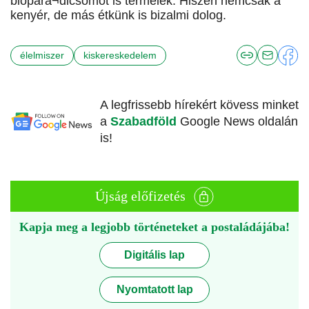
biopara¬dicsomot is termelek. Hiszen nemcsak a
kenyér, de más étkünk is bizalmi dolog.
élelmiszer
kiskereskedelem
A legfrissebb hírekért kövess minket
a
Szabadföld
Google News oldalán
is!
Újság előfizetés
Kapja meg a legjobb történeteket a postaládájába!
Digitális lap
Nyomtatott lap