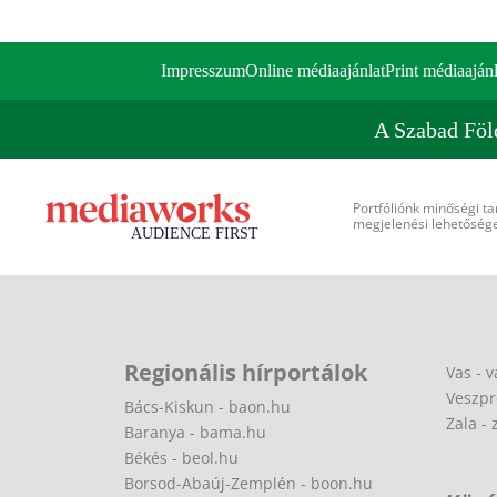
Impresszum
Online médiaajánlat
Print médiaajánl
A Szabad Föl
Portfóliónk minőségi ta
megjelenési lehetőséget
Regionális hírportálok
Vas - v
Veszpr
Bács-Kiskun - baon.hu
Zala - 
Baranya - bama.hu
Békés - beol.hu
Borsod-Abaúj-Zemplén - boon.hu