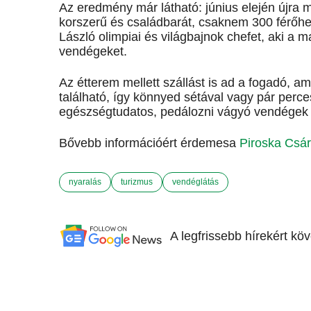
Az eredmény már látható: június elején újra m
korszerű és családbarát, csaknem 300 férőhel
László olimpiai és világbajnok chefet, aki a m
vendégeket.
Az étterem mellett szállást is ad a fogadó, a
található, így könnyed sétával vagy pár perc
egészségtudatos, pedálozni vágyó vendégek 
Bővebb információért érdemesa
Piroska Csá
nyaralás
turizmus
vendéglátás
A legfrissebb hírekért kö