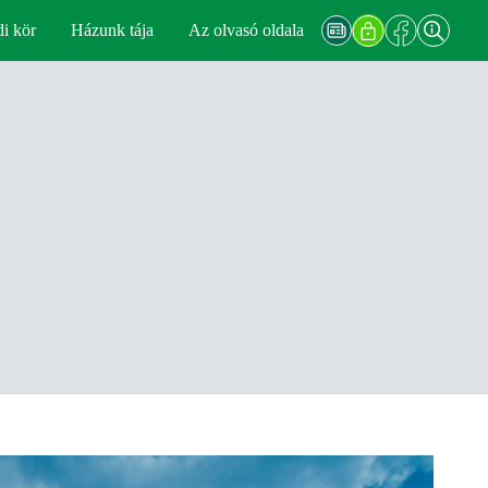
di kör
Házunk tája
Az olvasó oldala