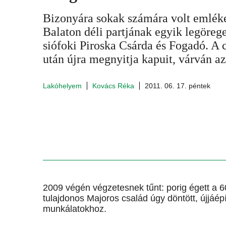
Bizonyára sokak számára volt emléke
Balaton déli partjának egyik legöreg
siófoki Piroska Csárda és Fogadó. A 
után újra megnyitja kapuit, várván az
Lakóhelyem
Kovács Réka
2011. 06. 17. péntek
2009 végén végzetesnek tűnt: porig égett a 
tulajdonos Majoros család úgy döntött, újjáépí
munkálatokhoz.