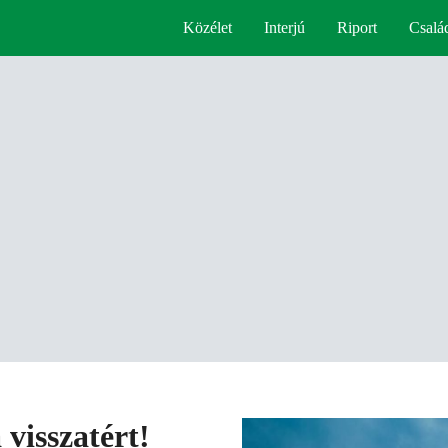
Közélet
Interjú
Riport
Csalá
visszatért!