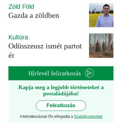
Zöld Föld
Gazda a zöldben
Kultúra
Odüsszeusz ismét partot
ér
Hírlevél feliratkozás
Kapja meg a legjobb történeteket a
postaládájába!
Feliratkozás
A feliratkozással Ön elfogadta a
Szabályzatunkat