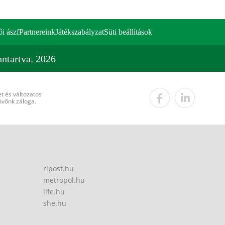
ői ászf
Partnereink
Játékszabályzat
Süti beállítások
ntartva. 2026
t és változatos
övőnk záloga.
ripost.hu
metropol.hu
life.hu
she.hu