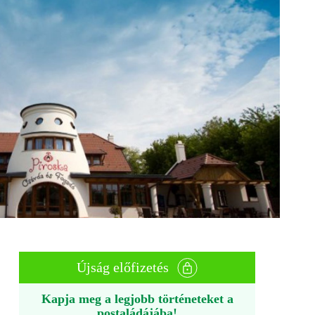
Újság előfizetés
Kapja meg a legjobb történeteket a
postaládájába!