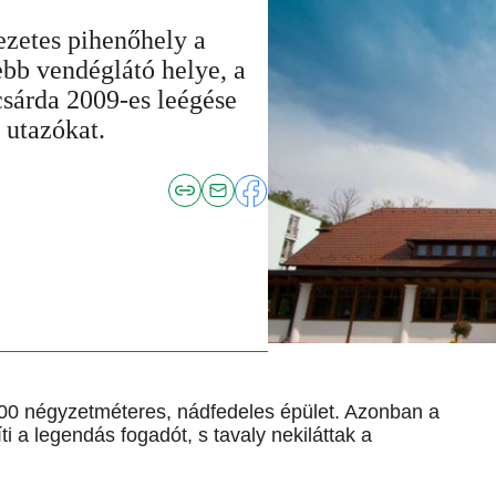
zetes pihenőhely a
ebb vendéglátó helye, a
csárda 2009-es leégése
 utazókat.
600 négyzetméteres, nádfedeles épület. Azonban a
ti a legendás fogadót, s tavaly nekiláttak a