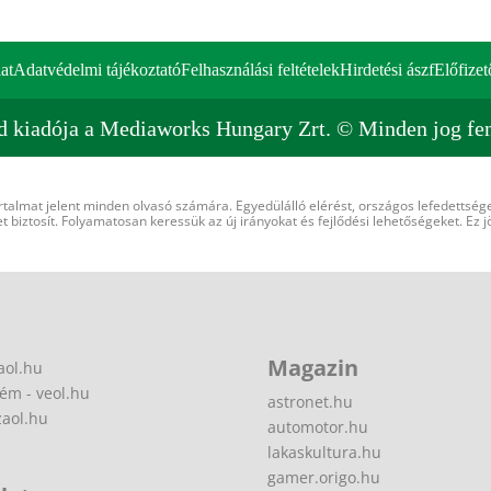
at
Adatvédelmi tájékoztató
Felhasználási feltételek
Hirdetési ászf
Előfizet
d kiadója a Mediaworks Hungary Zrt. © Minden jog fen
rtalmat jelent minden olvasó számára. Egyedülálló elérést, országos lefedettsége
 biztosít. Folyamatosan keressük az új irányokat és fejlődési lehetőségeket. Ez j
Magazin
aol.hu
ém - veol.hu
astronet.hu
zaol.hu
automotor.hu
lakaskultura.hu
gamer.origo.hu