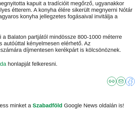
egnyitotta kapuit a tradícióit megőrző, ugyanakkor
yes étterem. A konyha élére sikerült megnyerni Nótár
agyaros konyha jellegzetes fogásaival invitálja a
mi a Balaton partjától mindössze 800-1000 méterre
es autóúttal kényelmesen elérhető. Az
számára díjmentesen kerékpárt is kölcsönöznek.
rda
honlapját felkeresni.
vess minket a
Szabadföld
Google News oldalán is!