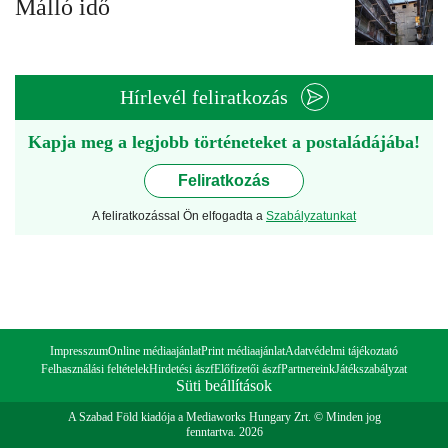
Málló idő
Hírlevél feliratkozás
Kapja meg a legjobb történeteket a postaládájába!
Feliratkozás
A feliratkozással Ön elfogadta a
Szabályzatunkat
Impresszum
Online médiaajánlat
Print médiaajánlat
Adatvédelmi tájékoztató
Felhasználási feltételek
Hirdetési ászf
Előfizetői ászf
Partnereink
Játékszabályzat
Süti beállítások
A Szabad Föld kiadója a Mediaworks Hungary Zrt. © Minden jog
fenntartva. 2026