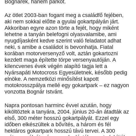
Bognárék, hanem parkot.
Az ötlet 2003-ban fogant meg a családfő fejében,
aki nem sokkal előtte a gyulai gokartpályán járt.
Akkoriban egyre azon törte a fejét, hogy miként
lehetne a tanyán belefogni olyasvalamibe, ami
nyugdíjasként kedve szerint való feladatot adhat
neki, s amibe a családot is bevonhatja. Fiatal
korában motorversenyző volt, aztán gokartozni
kezdett maga építette törpe versenyautóján. A
kilencvenes évek végén alapító tagja lett a
Nyársapáti Motocross Egyesületnek, később pedig
elnöke. A nemzetközi minősítést kapott
motokrosszpálya mellé egy gokartpark – ez nagyon
vonzotta Bognár Istvánt.
Napra pontosan harminc évvel azután, hogy
kiköltöztek a tanyára, 2004. június 20-án átadták az
első, 300 méter hosszú gokartpályát. Ezzel egy
időben elkészültek a bővítés, a három és fél
hektáros gokartpark hosszú távú tervei. A 300