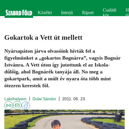
Családi
H
Közélet
Interjú
Riport
kör
tá
Gokartok a Vett út mellett
Nyársapáton járva olvasóink hívták fel a
figyelmünket a „gokartos Bognárra”, vagyis Bognár
Istvánra. A Vett úton így jutottunk el az Iskola-
dűlőig, ahol Bognárék tanyája áll. No meg a
gokartpark, amit a múlt év nyara óta több mint
ötezren kerestek föl.
Lakóhelyem
Dulai Sándor
2011. 06. 23.