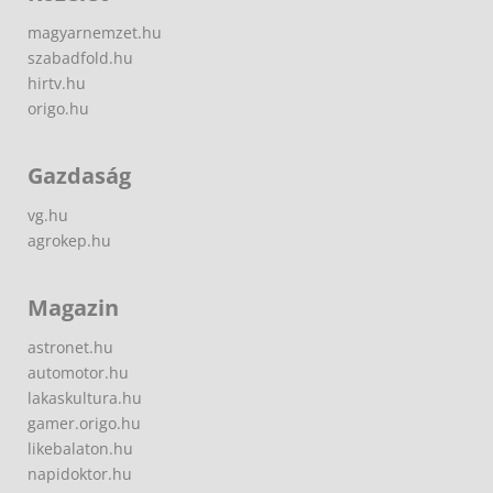
magyarnemzet.hu
szabadfold.hu
hirtv.hu
origo.hu
Gazdaság
vg.hu
agrokep.hu
Magazin
astronet.hu
automotor.hu
lakaskultura.hu
gamer.origo.hu
likebalaton.hu
napidoktor.hu