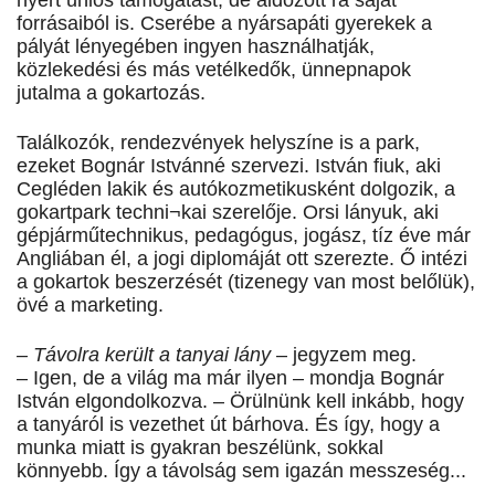
nyert uniós támogatást, de áldozott rá saját
forrásaiból is. Cserébe a nyársapáti gyerekek a
pályát lényegében ingyen használhatják,
közlekedési és más vetélkedők, ünnepnapok
jutalma a gokartozás.
Találkozók, rendezvények helyszíne is a park,
ezeket Bognár Istvánné szervezi. István fiuk, aki
Cegléden lakik és autókozmetikusként dolgozik, a
gokartpark techni¬kai szerelője. Orsi lányuk, aki
gépjárműtechnikus, pedagógus, jogász, tíz éve már
Angliában él, a jogi diplomáját ott szerezte. Ő intézi
a gokartok beszerzését (tizenegy van most belőlük),
övé a marketing.
– Távolra került a tanyai lány
– jegyzem meg.
– Igen, de a világ ma már ilyen – mondja Bognár
István elgondolkozva. – Örülnünk kell inkább, hogy
a tanyáról is vezethet út bárhova. És így, hogy a
munka miatt is gyakran beszélünk, sokkal
könnyebb. Így a távolság sem igazán messzeség...