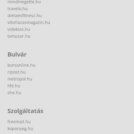
mindmegette.hu
travelo.hu
dietaesfitnesz.hu
vitorlazasmagazin.hu
videkize.hu
tvmusor.hu
Bulvár
borsonline.hu
ripost.hu
metropol.hu
life.hu
she.hu
Szolgáltatás
freemail.hu
koponyeg.hu