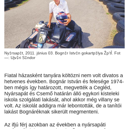
Ny‡rsap‡t, 2011. jśnius 03. Bogn‡r Istv‡n gokartp‡lya Žp’tÎ. Fot
—: Ujv‡ri S‡ndor
Fiatal házasként tanyára költözni nem volt divatos a
hetvenes években. Bognár István és felesége 1974-
ben mégis így határozott, megvették a Cegléd,
Nyársapát és Csemő határán álló egykori kisteleki
iskola szolgálati lakását, ahol akkor még villany se
volt. Az iskolát addigra már lebontották, de a tanítói
lakást Bognáréknak sikerült megmenteni.
Az ifjú férj azokban az években a nyársapáti