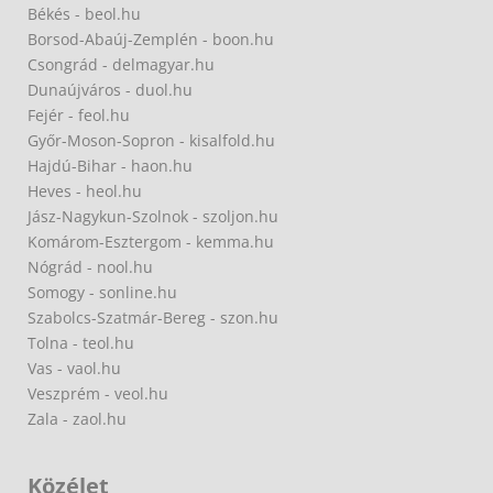
Békés - beol.hu
Borsod-Abaúj-Zemplén - boon.hu
Csongrád - delmagyar.hu
Dunaújváros - duol.hu
Fejér - feol.hu
Győr-Moson-Sopron - kisalfold.hu
Hajdú-Bihar - haon.hu
Heves - heol.hu
Jász-Nagykun-Szolnok - szoljon.hu
Komárom-Esztergom - kemma.hu
Nógrád - nool.hu
Somogy - sonline.hu
Szabolcs-Szatmár-Bereg - szon.hu
Tolna - teol.hu
Vas - vaol.hu
Veszprém - veol.hu
Zala - zaol.hu
Közélet