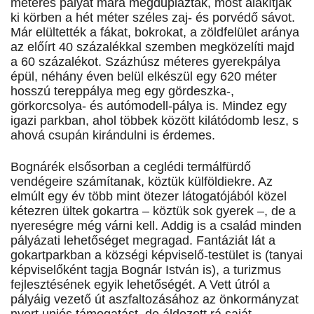
méteres pályát mára megduplázták, most alakítják
ki körben a hét méter széles zaj- és porvédő sávot.
Már elültették a fákat, bokrokat, a zöldfelület aránya
az előírt 40 százalékkal szemben megközelíti majd
a 60 százalékot. Százhúsz méteres gyerekpálya
épül, néhány éven belül elkészül egy 620 méter
hosszú tereppálya meg egy gördeszka-,
görkorcsolya- és autómodell-pálya is. Mindez egy
igazi parkban, ahol többek között kilátódomb lesz, s
ahová csupán kirándulni is érdemes.
Bognárék elsősorban a ceglédi termálfürdő
vendégeire számítanak, köztük külföldiekre. Az
elmúlt egy év több mint ötezer látogatójából közel
kétezren ültek gokartra – köztük sok gyerek –, de a
nyereségre még várni kell. Addig is a család minden
pályázati lehetőséget megragad. Fantáziát lát a
gokartparkban a községi képviselő-testület is (tanyai
képviselőként tagja Bognár István is), a turizmus
fejlesztésének egyik lehetőségét. A Vett útról a
pályáig vezető út aszfaltozásához az önkormányzat