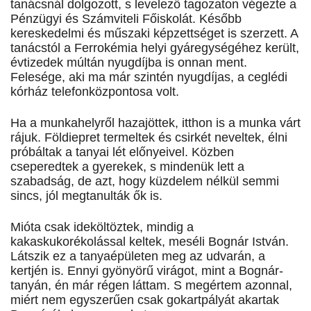
tanácsnál dolgozott, s levelező tagozaton végezte a
Pénzügyi és Számviteli Főiskolát. Később
kereskedelmi és műszaki képzettséget is szerzett. A
tanácstól a Ferrokémia helyi gyáregységéhez került,
évtizedek múltán nyugdíjba is onnan ment.
Felesége, aki ma már szintén nyugdíjas, a ceglédi
kórház telefonközpontosa volt.
Ha a munkahelyről hazajöttek, itthon is a munka várt
rájuk. Földiepret termeltek és csirkét neveltek, élni
próbáltak a tanyai lét előnyeivel. Közben
cseperedtek a gyerekek, s mindenük lett a
szabadság, de azt, hogy küzdelem nélkül semmi
sincs, jól megtanulták ők is.
Mióta csak ideköltöztek, mindig a
kakaskukorékolással keltek, meséli Bognár István.
Látszik ez a tanyaépületen meg az udvarán, a
kertjén is. Ennyi gyönyörű virágot, mint a Bognár-
tanyán, én már régen láttam. S megértem azonnal,
miért nem egyszerűen csak gokartpályát akartak