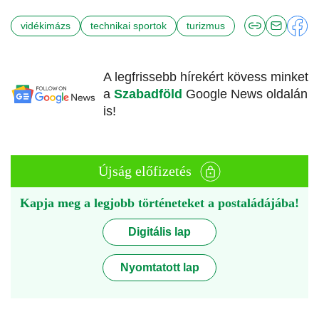
vidékimázs
technikai sportok
turizmus
A legfrissebb hírekért kövess minket
a
Szabadföld
Google News oldalán
is!
Újság előfizetés
Kapja meg a legjobb történeteket a postaládájába!
Digitális lap
Nyomtatott lap