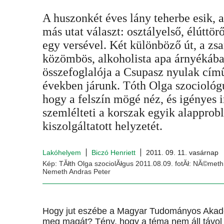
A huszonkét éves lány teherbe esik, 
más utat választ: osztályelső, élúttör
egy versével. Két különböző út, a zs
közömbös, alkoholista apa árnyékába
összefoglalója a Csupasz nyulak cím
években járunk. Tóth Olga szociológu
hogy a felszín mögé néz, és igényes 
szemlélteti a korszak egyik alapprob
kiszolgáltatott helyzetét.
Lakóhelyem
Biczó Henriett
2011. 09. 11. vasárnap
Kép: TĂłth Olga szociolĂłgus 2011.08.09. fotĂł: NĂ©meth
Nemeth Andras Peter
Hogy jut eszébe a Magyar Tudományos Akadé
meg magát? Tény, hogy a téma nem áll távol t