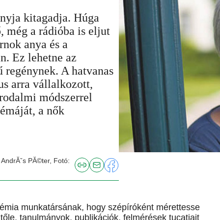
anyja kitagadja. Húga
ő, még a rádióba is eljut
arnok anya és a
n. Ez lehetne az
ű regénynek. A hatvanas
s arra vállalkozott,
irodalmi módszerrel
lémáját, a nők
 AndrĂˇs PĂ©ter, Fotó:
mia munkatársának, hogy szépíróként mérettesse
őle, tanulmányok, publikációk, felmérések tucatjait