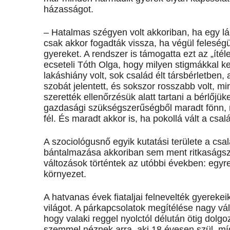
házasságot.
– Hatalmas szégyen volt akkoriban, ha egy lán
csak akkor fogadták vissza, ha végül feleség
gyereket. A rendszer is támogatta ezt az „ítél
ecseteli Tóth Olga, hogy milyen stigmákkal k
lakáshiány volt, sok család élt társbérletben,
szobát jelentett, és sokszor rosszabb volt, m
szerették ellenőrzésük alatt tartani a bérlőjü
gazdasági szükségszerűségből maradt fönn, m
fél. És maradt akkor is, ha pokollá vált a csa
A szociológusnő egyik kutatási területe a csa
bántalmazása akkoriban sem ment ritkaságsz
változások történtek az utóbbi években: egyr
környezet.
A hatvanas évek fiataljai felnevelték gyerekeik
világot. A párkapcsolatok megítélése nagy vá
hogy valaki reggel nyolctól délután ötig dolg
szemmel néznek arra, aki 18 évesen szül, míg 