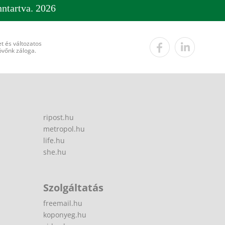
ntartva. 2026
t és változatos
övőnk záloga.
ripost.hu
metropol.hu
life.hu
she.hu
Szolgáltatás
freemail.hu
koponyeg.hu