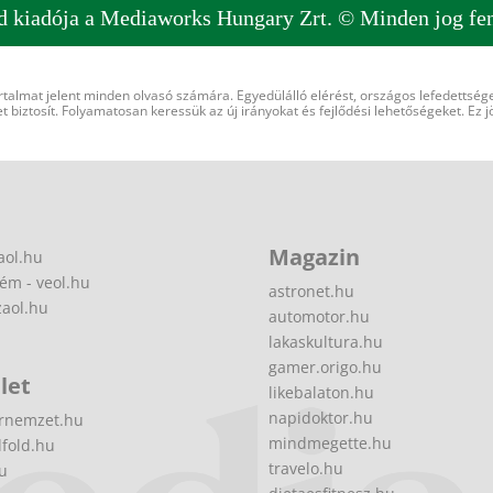
d kiadója a Mediaworks Hungary Zrt. © Minden jog fen
rtalmat jelent minden olvasó számára. Egyedülálló elérést, országos lefedettsége
 biztosít. Folyamatosan keressük az új irányokat és fejlődési lehetőségeket. Ez j
Magazin
aol.hu
ém - veol.hu
astronet.hu
zaol.hu
automotor.hu
lakaskultura.hu
gamer.origo.hu
let
likebalaton.hu
napidoktor.hu
rnemzet.hu
mindmegette.hu
fold.hu
travelo.hu
hu