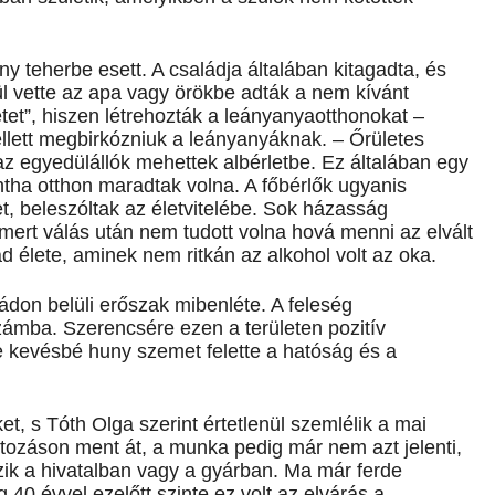
y teherbe esett. A családja általában kitagadta, és
ül vette az apa vagy örökbe adták a nem kívánt
etet”, hiszen létrehozták a leányanyaotthonokat –
ellett megbirkózniuk a leányanyáknak. – Őrületes
 az egyedülállók mehettek albérletbe. Ez általában egy
intha otthon maradtak volna. A főbérlők ugyanis
ket, beleszóltak az életvitelébe. Sok házasság
ert válás után nem tudott volna hová menni az elvált
lád élete, aminek nem ritkán az alkohol volt az oka.
ládon belüli erőszak mibenléte. A feleség
ámba. Szerencsére ezen a területen pozitív
e kevésbé huny szemet felette a hatóság és a
et, s Tóth Olga szerint értetlenül szemlélik a mai
ltozáson ment át, a munka pedig már nem azt jelenti,
ozik a hivatalban vagy a gyárban. Ma már ferde
40 évvel ezelőtt szinte ez volt az elvárás a