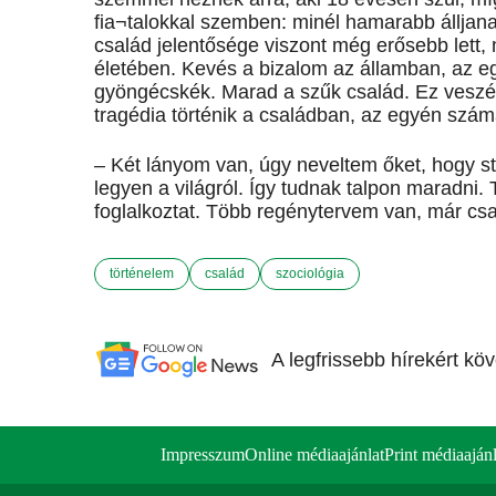
fia¬talokkal szemben: minél hamarabb álljanak
család jelentősége viszont még erősebb lett
életében. Kevés a bizalom az államban, az egy
gyöngécskék. Marad a szűk család. Ez veszély
tragédia történik a családban, az egyén szá
– Két lányom van, úgy neveltem őket, hogy st
legyen a világról. Így tudnak talpon maradni. 
foglalkoztat. Több regénytervem van, már csa
történelem
család
szociológia
A legfrissebb hírekért kö
Impresszum
Online médiaajánlat
Print médiaajánl