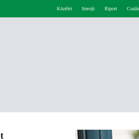
Közélet
Interjú
Riport
Csalá
t