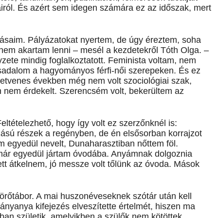
airól. És azért sem idegen számára ez az időszak, mert
ásaim. Pályázatokat nyertem, de úgy éreztem, soha
em akartam lenni – mesél a kezdetekről Tóth Olga. –
zete mindig foglalkoztatott. Feminista voltam, nem
ársadalom a hagyományos férfi-női szerepeken. És ez
 hetvenes években még nem volt szociológiai szak,
 nem érdekelt. Szerencsém volt, bekerültem az
Feltételezhető, hogy így volt ez szerzőnknél is:
ású részek a regényben, de én elsősorban korrajzot
ám egyedül nevelt, Dunaharasztiban nőttem föl.
ár egyedül jártam óvodába. Anyámnak dolgoznia
llett átkelnem, jó messze volt tőlünk az óvoda. Mások
ttörőtábor. A mai huszonéveseknek szótár után kell
eányanya kifejezés elveszítette értelmét, hiszen ma
an születik, amelyikben a szülők nem kötöttek