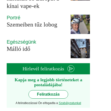
kínai vape-ek
Portré
Szemeiben tűz lobog
Egészségünk
Málló idő
Hírlevél feliratkozás
Kapja meg a legjobb történeteket a
postaládájába!
Feliratkozás
A feliratkozással Ön elfogadta a
Szabályzatunkat