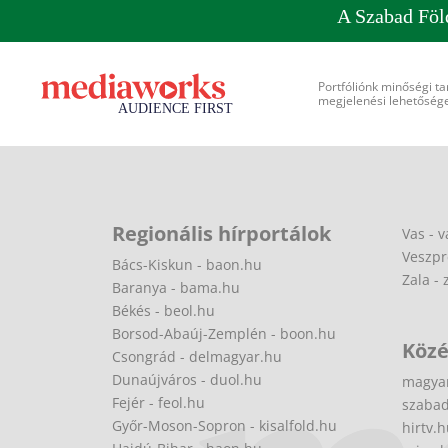
A Szabad Föl
Portfóliónk minőségi ta
megjelenési lehetőséget
Regionális hírportálok
Vas - v
Veszpr
Bács-Kiskun - baon.hu
Zala - 
Baranya - bama.hu
Békés - beol.hu
Borsod-Abaúj-Zemplén - boon.hu
Közé
Csongrád - delmagyar.hu
Dunaújváros - duol.hu
magya
Fejér - feol.hu
szabad
Győr-Moson-Sopron - kisalfold.hu
hirtv.