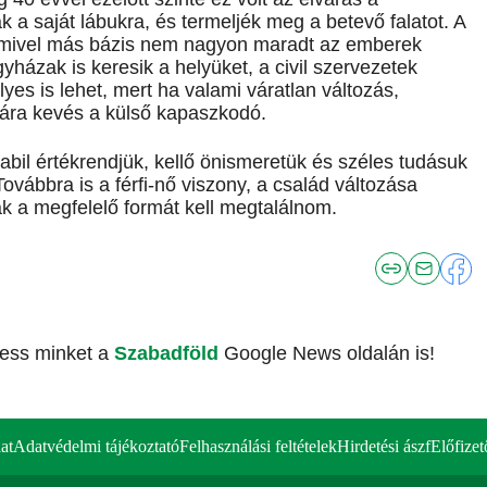
 a saját lábukra, és termeljék meg a betevő falatot. A
, mivel más bázis nem nagyon maradt az emberek
házak is keresik a helyüket, a civil szervezetek
es is lehet, mert ha valami váratlan változás,
mára kevés a külső kapaszkodó.
abil értékrendjük, kellő önismeretük és széles tudásuk
Továbbra is a férfi-nő viszony, a család változása
k a megfelelő formát kell megtalálnom.
vess minket a
Szabadföld
Google News oldalán is!
at
Adatvédelmi tájékoztató
Felhasználási feltételek
Hirdetési ászf
Előfizet