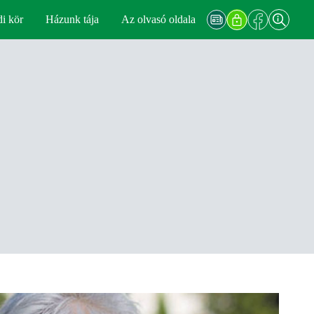
di kör
Házunk tája
Az olvasó oldala