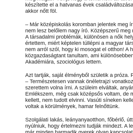
készítette el a hatvanas évek családváltozás
akkor nőtt föl.
– Már középiskolás koromban jelentek meg ír
nem lesz belőlem nagy író. Középszerű meg n
A társadalmi problémák, különösen a nők hely
értettem, miért képtelen túllépni a magyar t
nem arról szól, hogy ki mosogat el otthon! A
közgazdaságtant tanultam, ami különösebben
Akadémiára, szociológus lettem.
Azt tartják, saját élményből születik a próza. 
– Természetesen vannak önéletrajzi vonatkoz
szerettem volna írni. A szüleim elváltak, any
Emlékszem, még csak középsős voltam, de m
kellett, nem tudott elvinni. Vasúti síneken ke
voltak a körülmények, hamar felnőttünk.
Szolgálati lakás, leányanyaotthon, főbérlő, ú
nyúlniuk, hogy értelmezni tudják mindezt. A l
már minden harmadik gyerek olyan kapcsolatb