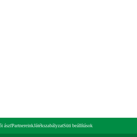
ői ászf
Partnereink
Játékszabályzat
Süti beállítások