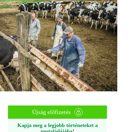
Újság előfizetés
Kapja meg a legjobb történeteket a
postaládájába!