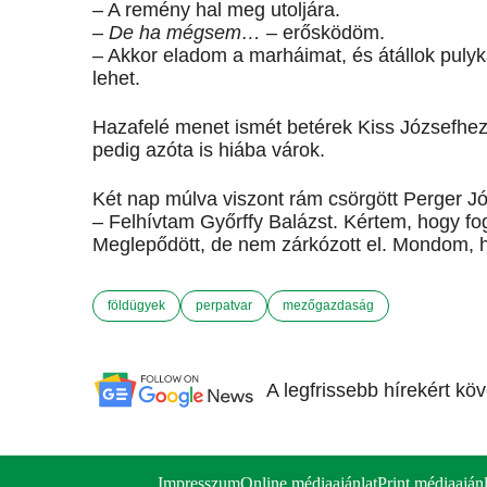
– A remény hal meg utoljára.
–
De ha mégsem…
– erősködöm.
– Akkor eladom a marháimat, és átállok puly
lehet.
Hazafelé menet ismét betérek Kiss Józsefhez Z
pedig azóta is hiába várok.
Két nap múlva viszont rám csörgött Perger Jó
– Felhívtam Győrffy Balázst. Kértem, hogy f
Meglepődött, de nem zárkózott el. Mondom, h
földügyek
perpatvar
mezőgazdaság
A legfrissebb hírekért kö
Impresszum
Online médiaajánlat
Print médiaajánl