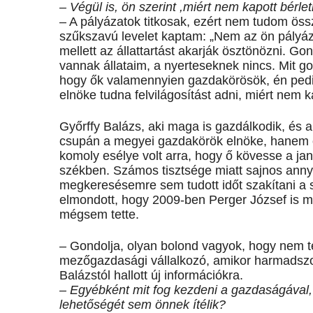
– Végül is, ön szerint ,miért nem kapott bérle
– A pályázatok titkosak, ezért nem tudom ös
szűkszavú levelet kaptam: „Nem az ön pályáz
mellett az állattartást akarják ösztönözni. G
vannak állataim, a nyerteseknek nincs. Mit 
hogy ők valamennyien gazdakörösök, én pedi
elnöke tudna felvilágosítást adni, miért nem 
Győrffy Balázs, aki maga is gazdálkodik, és
csupán a megyei gazdakörök elnöke, hanem ors
komoly esélye volt arra, hogy ő kövesse a ja
székben. Számos tisztsége miatt sajnos annyir
megkeresésemre sem tudott időt szakítani a 
elmondott, hogy 2009-ben Perger József is m
mégsem tette.
– Gondolja, olyan bolond vagyok, hogy nem t
mezőgazdasági vállalkozó, amikor harmadszor
Balázstól hallott új információkra.
– Egyébként mit fog kezdeni a gazdaságával, 
lehetőségét sem önnek ítélik?