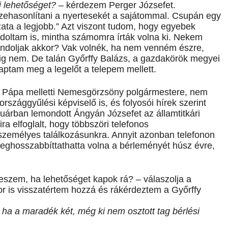
ti lehetőséget?
– kérdezem Perger Józsefet.
szehasonlítani a nyertesekét a sajátommal. Csupán egy
ata a legjobb.” Azt viszont tudom, hogy egyebek
ondoltam is, mintha számomra írták volna ki. Nekem
gondoljak akkor? Vak volnék, ha nem venném észre,
g nem. De talán Győrffy Balázs, a gazdakörök megyei
kaptam meg a legelőt a telepem mellett.
 a Pápa melletti Nemesgörzsöny polgármestere, nem
zággyűlési képviselő is, és folyosói hírek szerint
nuárban lemondott Ángyán Józsefet az államtitkári
a elfoglalt, hogy többszöri telefonos
személyes találkozásunkra. Annyit azonban telefonon
eghosszabbíttathatta volna a bérleményét húsz évre,
eszem, ha lehetőséget kapok rá? – válaszolja a
 is visszatértem hozzá és rákérdeztem a Győrffy
ha a maradék két, még ki nem osztott tag bérlési