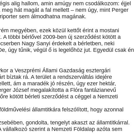
gis alig hallom, amin amúgy nem csodálkozom: éjjel
 meg hát magát a fal mellett – nem úgy, mint Perger
y riporter sem álmodhatna magának.
rém megyében, ezek közül kettőt érint a mostani
t. A többi bérlővel 2009-ben új szerződést kötött a
serben Nagy Sanyi érdekelt a bérletben, neki
e, úgy tűnik, végül ő is legelőhöz jut. Egyedül csak én
ykor a Veszprémi Állami Gazdaság esztergári
t bíztak rá. A terület a rendszerváltás idejére
ellett, ám a maradék jó részén, úgy ezer hektár,
erger József megalakította a Flóra fantázianevű
re kötött bérleti szerződést a céggel a Nemzeti
ldművelési államtitkára felszólított, hogy azonnal
ebében, gondolta, tengelyt akaszt az államtitkárral.
A vállalkozó szerint a Nemzeti Földalap azóta sem