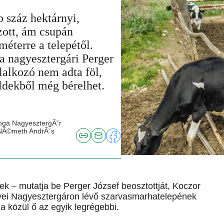
b száz hektárnyi,
ázott, ám csupán
méterre a telepétől.
a nagyesztergári Perger
lalkozó nem adta föl,
öldekből még bérelhet.
joga NagyesztergĂˇr
 NĂ©meth AndrĂˇs
ek – mutatja be Perger József beosztottját, Koczor
gyei Nagyesztergáron lévő szarvasmarhatelepének
ja közül ő az egyik legrégebbi.