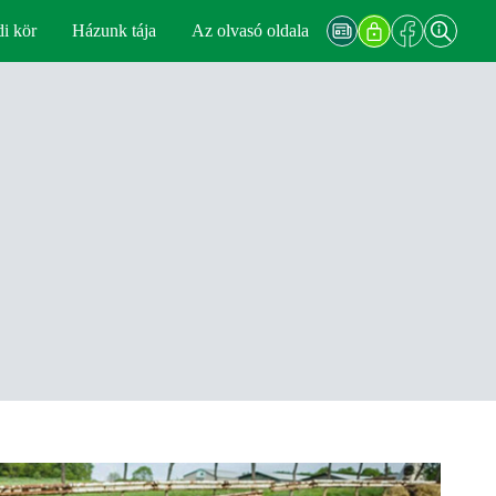
di kör
Házunk tája
Az olvasó oldala