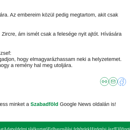
kára. Az embereim közül pedig megtartom, akit csak
ircre, ám ismét csak a felesége nyit ajtót. Hívására
zsef:
ogadjon, hogy elmagyarázhassam neki a helyzetemet.
ogy a remény hal meg utoljára.
vess minket a
Szabadföld
Google News oldalán is!
at
Adatvédelmi tájékoztató
Felhasználási feltételek
Hirdetési ászf
Előfizet