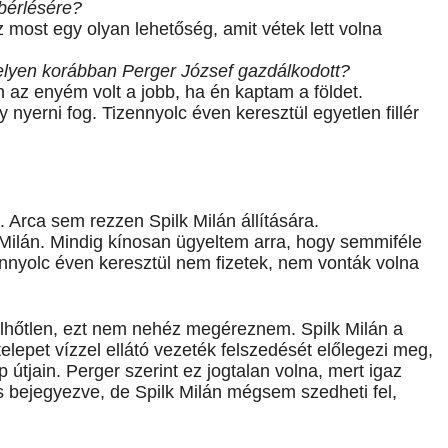
 bérlésére?
 most egy olyan lehetőség, amit vétek lett volna
melyen korábban Perger József gazdálkodott?
 az enyém volt a jobb, ha én kaptam a földet.
nyerni fog. Tizennyolc éven keresztül egyetlen fillér
 Arca sem rezzen Spilk Milán állítására.
ilán. Mindig kínosan ügyeltem arra, hogy semmiféle
nnyolc éven keresztül nem fizetek, nem vonták volna
elhőtlen, ezt nem nehéz megéreznem. Spilk Milán a
lepet vízzel ellátó vezeték felszedését előlegezi meg,
útjain. Perger szerint ez jogtalan volna, mert igaz
s bejegyezve, de Spilk Milán mégsem szedheti fel,