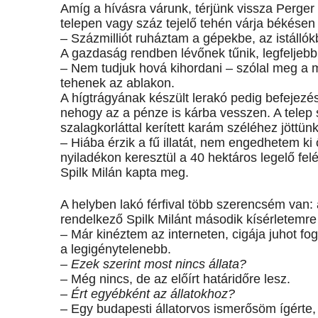
Amíg a hívásra várunk, térjünk vissza Perge
telepen vagy száz tejelő tehén várja békésen a
– Százmilliót ruháztam a gépekbe, az istálló
A gazdaság rendben lévőnek tűnik, legfeljebb 
– Nem tudjuk hová kihordani – szólal meg a me
tehenek az ablakon.
A hígtrágyának készült lerakó pedig befejezés 
nehogy az a pénze is kárba vesszen. A telep s
szalagkorláttal kerített karám széléhez jöttünk
– Hiába érzik a fű illatát, nem engedhetem k
nyiladékon keresztül a 40 hektáros legelő felé
Spilk Milán kapta meg.
A helyben lakó férfival több szerencsém van
rendelkező Spilk Milánt második kísérletemre
– Már kinéztem az interneten, cigája juhot fo
a legigénytelenebb.
– Ezek szerint most nincs állata?
– Még nincs, de az előírt határidőre lesz.
– Ért egyébként az állatokhoz?
– Egy budapesti állatorvos ismerősöm ígérte,