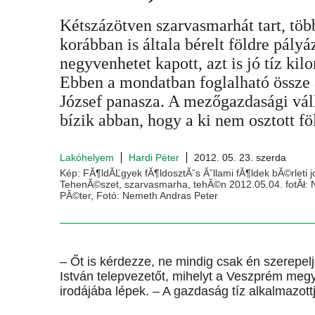
Kétszázötven szarvasmarhát tart, töb
korábban is általa bérelt földre pály
negyvenhetet kapott, azt is jó tíz kilo
Ebben a mondatban foglalható össze 
József panasza. A mezőgazdasági vál
bízik abban, hogy a ki nem osztott f
Lakóhelyem
Hardi Péter
2012. 05. 23. szerda
Kép: FĂ¶ldĂĽgyek fĂ¶ldosztĂˇs Ăˇllami fĂ¶ldek bĂ©rleti 
TehenĂ©szet, szarvasmarha, tehĂ©n 2012.05.04. fotĂł:
PĂ©ter, Fotó: Nemeth Andras Peter
– Őt is kérdezze, ne mindig csak én szerepelj
István telepvezetőt, mihelyt a Veszprém me
irodájába lépek. – A gazdaság tíz alkalmazott