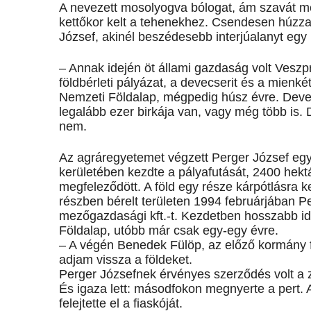
A nevezett mosolyogva bólogat, ám szavát mé
kettőkor kelt a tehenekhez. Csendesen húzza
József, akinél beszédesebb interjúalanyt eg
– Annak idején öt állami gazdaság volt Veszp
földbérleti pályázat, a devecserit és a mienké
Nemzeti Földalap, mégpedig húsz évre. Devec
legalább ezer birkája van, vagy még több is. D
nem.
Az agráregyetemet végzett Perger József eg
kerületében kezdte a pályafutását, 2400 hektár
megfeleződött. A föld egy része kárpótlásra k
részben bérelt területen 1994 februárjában P
mezőgazdasági kft.-t. Kezdetben hosszabb idő
Földalap, utóbb már csak egy-egy évre.
– A végén Benedek Fülöp, az előző kormány fö
adjam vissza a földeket.
Perger Józsefnek érvényes szerződés volt a zs
És igaza lett: másodfokon megnyerte a pert. 
felejtette el a fiaskóját.