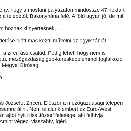
ény, hogy a mostani pályázaton mindössze 47 hektárt
e a telepétől, Bakonynána felé. A föld ugyan jó, de mit
em hoznak ki nyertesnek…
etése előtt más kezdi művelni az egyik táblát.
, a zirci Kiss család. Pedig lehet, hogy nem is
zetű, mezőgazdaságigép-kereskedelemmel foglalkozó
m Megyei Bíróság.
n.
iss Józsefet Zircen. Először a mezőgazdasági telepén
ésemre állni. Nem találunk embert az Euro-West
ajtót nyit Kiss József felesége, aki felhívja
mint végez, visszahív, ígéri.