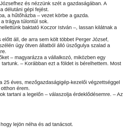
r Józsefhez és nézzünk szét a gazdaságában. A
 délutáni gépi fejést.
kba, a hűtőházba – vezet körbe a gazda.
a trágya túlontúl sok.
llettünk baktató Koczor István –, lassan kilátnak a
előtt áll, de arra sem költ többet Perger József,
zélén úgy ötven állatból álló üszőgulya szalad a
re.
i őket – magyarázza a vállalkozó, miközben egy
 tartunk. – Korábban ezt a földet is bérelhettem. Most
: a 25 éves, mezőgazdaságigép-kezelői végzettséggel
 otthon érem.
gok tartani a legelőn – válaszolja érdeklődésemre. – Az
 hogy lejön néha és ad tanácsot.