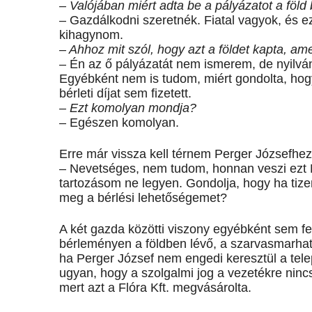
– Valójában miért adta be a pályázatot a föld
– Gazdálkodni szeretnék. Fiatal vagyok, és ez
kihagynom.
– Ahhoz mit szól, hogy azt a földet kapta, a
– Én az ő pályázatát nem ismerem, de nyilván
Egyébként nem is tudom, miért gondolta, hogy 
bérleti díjat sem fizetett.
– Ezt komolyan mondja?
– Egészen komolyan.
Erre már vissza kell térnem Perger Józsefhez.
– Nevetséges, nem tudom, honnan veszi ezt M
tartozásom ne legyen. Gondolja, hogy ha tize
meg a bérlési lehetőségemet?
A két gazda közötti viszony egyébként sem f
bérleményen a földben lévő, a szarvasmarhate
ha Perger József nem engedi keresztül a telep 
ugyan, hogy a szolgalmi jog a vezetékre ninc
mert azt a Flóra Kft. megvásárolta.