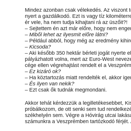
Mindez azonban csak vélekedés. Az viszont t
nyert a gazdálkodó. Ezt is vagy tíz kilométerr
ér vele, ha nem tudja kihajtani rá az üszőit?!
– Sejtettem én azt már előre, hogy nem eng
– Miből lehet az ilyesmit előre látni?
– Például abból, hogy még az eredmény kihird
– Kicsoda?
– Aki később 350 hektár bérleti jogát nyerte el
pályázhatott volna, mert az Euro-West neve
cége ellen végrehajtást rendelt el a Veszpré
– Ez kizáró ok?
– Ha köztartozás miatt rendelték el, akkor ige
– És ilyen van nekik?
– Ezt csak ők tudnák megmondani.
Akkor tehát kérdezzük a legilletékesebbet, K
próbálkozom, de ott senki sem tud rendelkez
székhelyén sem. Végre a Hóvirág utcai lakásán 
számunkra a Veszprémben tartózkodó férjét. A