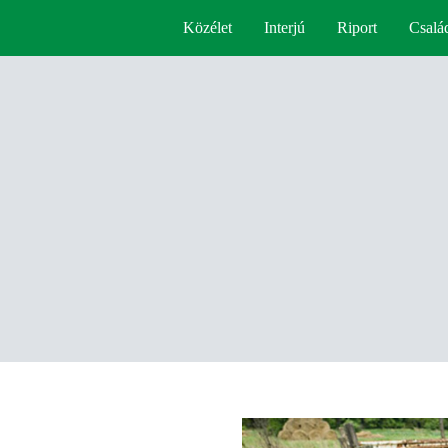
Közélet
Interjú
Riport
Csalá