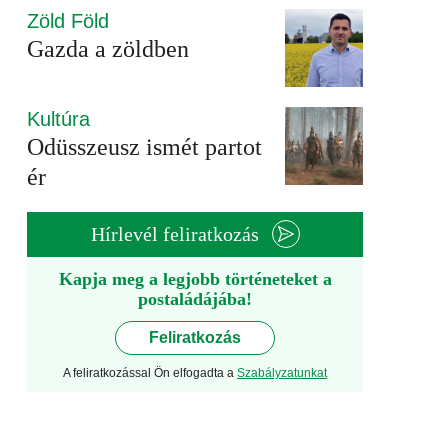
Zöld Föld
Gazda a zöldben
Kultúra
Odüsszeusz ismét partot
ér
Hírlevél feliratkozás
Kapja meg a legjobb történeteket a
postaládájába!
Feliratkozás
A feliratkozással Ön elfogadta a
Szabályzatunkat