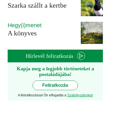
Szarka szállt a kertbe
Hegy(i)menet
A könyves
Hírlevél feliratkozás
Kapja meg a legjobb történeteket a
postaládájába!
Feliratkozás
A feliratkozással Ön elfogadta a
Szabályzatunkat