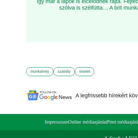
így már a lapok is élcelődnek rajta. Fejf
szólva is szélfútta… A brit mun
munkahely
szabály
viselet
A legfrissebb hírekért kö
Impresszum
Online médiaajánlat
Print médiaajánl