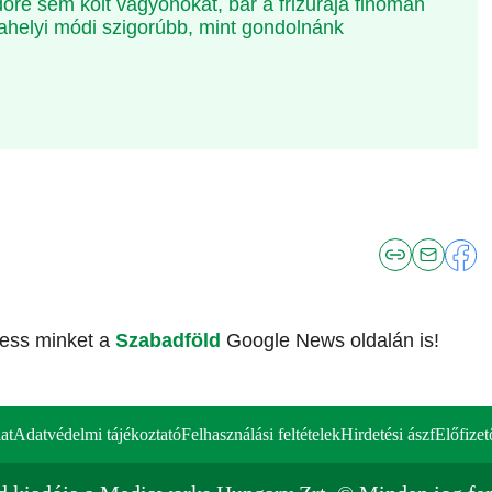
edőre sem költ vagyonokat, bár a frizurája finoman
kahelyi módi szigorúbb, mint gondolnánk
vess minket a
Szabadföld
Google News oldalán is!
at
Adatvédelmi tájékoztató
Felhasználási feltételek
Hirdetési ászf
Előfizet