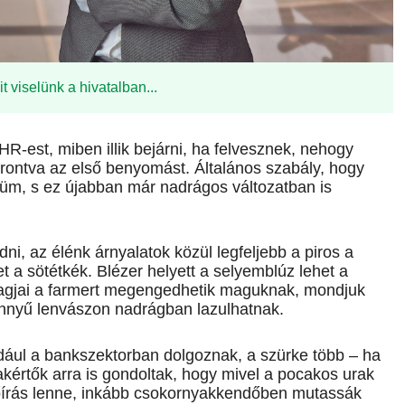
viselünk a hivatalban...
R-est, miben illik bejárni, ha felvesznek, nehogy
lerontva az első benyomást. Általános szabály, hogy
ztüm, s ez újabban már nadrágos változatban is
, az élénk árnyalatok közül legfeljebb a piros a
et a sötétkék. Blézer helyett a selyemblúz lehet a
agjai a farmert megengedhetik maguknak, mondjuk
önnyű lenvászon nadrágban lazulhatnak.
ldául a bankszektorban dolgoznak, a szürke több – ha
zakértők arra is gondoltak, hogy mivel a pocakos urak
lőírás lenne, inkább csokornyakkendőben mutassák