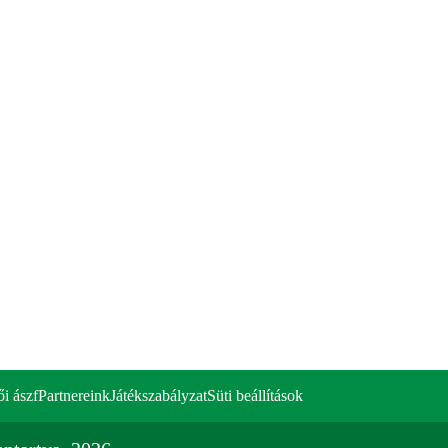
ői ászf
Partnereink
Játékszabályzat
Süti beállítások