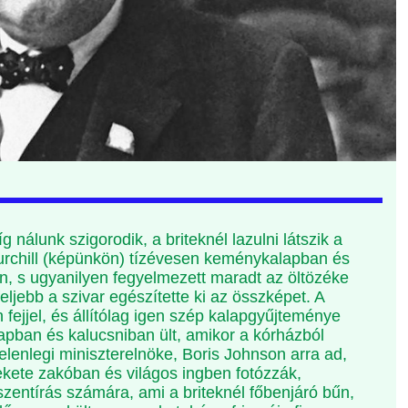
nk szigorodik, a briteknél lazulni látszik a
urchill (képünkön) tízévesen keménykalapban és
en, s ugyanilyen fegyelmezett maradt az öltözéke
feljebb a szivar egészítette ki az összképet. A
 fejjel, és állítólag igen szép kalapgyűjteménye
apban és kalucsniban ült, amikor a kórházból
jelenlegi miniszterelnöke, Boris Johnson arra ad,
ekete zakóban és világos ingben fotózzák,
entírás számára, ami a briteknél főbenjáró bűn,