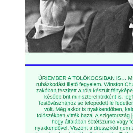
ÚRIEMBER A TOLÓKOCSIBAN IS… Míg nálu
ruházkodást illető fegyelem. Winston Ch
zakóban feszített a róla készült fénykép
később brit miniszterelnökként is, leg
festővásznához se telepedett le fedetlen
volt. Még akkor is nyakkendőben, kal
tolószékben vitték haza. A szigetország 
hogy általában sötétszürke vagy f
nyakkendővel. Viszont a dresszkód nem sz