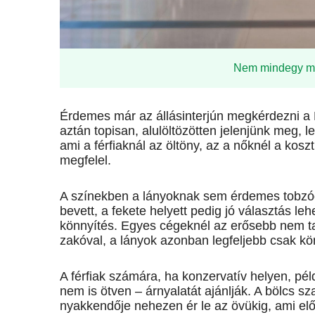
Nem mindegy mit 
Érdemes már az állásinterjún megkérdezni a H
aztán topisan, alulöltözötten jelenjünk meg, 
ami a férfiaknál az öltöny, az a nőknél a kos
megfelel.
A színekben a lányoknak sem érdemes tobzódni
bevett, a fekete helyett pedig jó választás leh
könnyítés. Egyes cégeknél az erősebb nem t
zakóval, a lányok azonban legfeljebb csak k
A férfiak számára, ha konzervatív helyen, pé
nem is ötven – árnyalatát ajánlják. A bölcs s
nyakkendője nehezen ér le az övükig, ami e