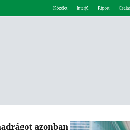
Közélet
Interjú
Riport
Csalá
dnadrágot azonban