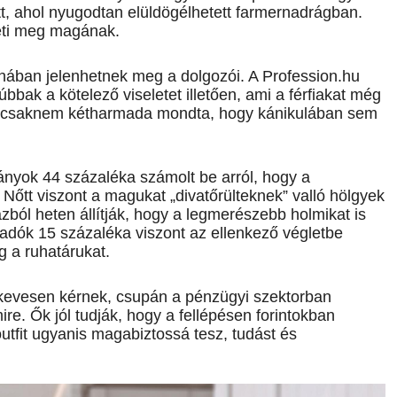
tt, ahol nyugodtan elüldögélhetett farmernadrágban.
eti meg magának.
hában jelenhetnek meg a dolgozói. A Profession.hu
bbak a kötelező viseletet illetően, ami a férfiakat még
tek csaknem kétharmada mondta, hogy kánikulában sem
 lányok 44 százaléka számolt be arról, hogy a
 Nőtt viszont a magukat „divatőrülteknek” valló hölgyek
ból heten állítják, hogy a legmerészebb holmikat is
szadók 15 százaléka viszont az ellenkező végletbe
g a ruhatárukat.
kevesen kérnek, csupán a pénzügyi szektorban
e. Ők jól tudják, hogy a fellépésen forintokban
outfit ugyanis magabiztossá tesz, tudást és