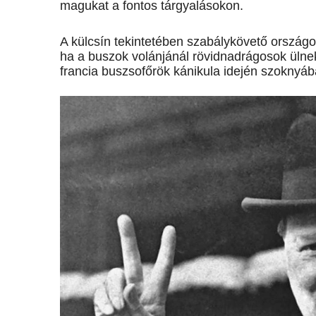
magukat a fontos tárgyalásokon.
A külcsín tekintetében szabálykövető országok
ha a buszok volánjánál rövidnadrágosok ülnek
francia buszsofőrök kánikula idején szoknyába