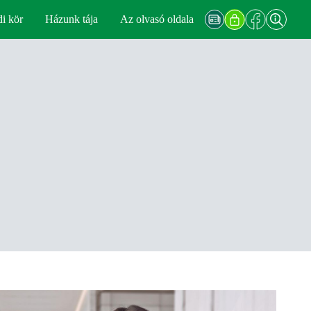
di kör
Házunk tája
Az olvasó oldala