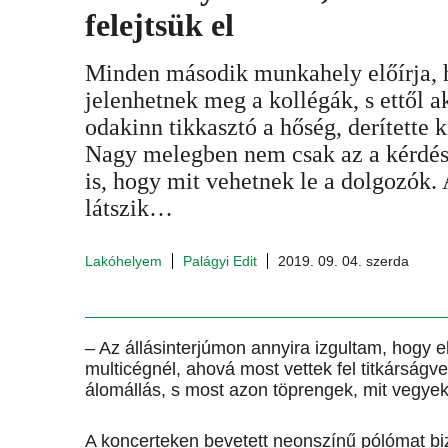
felejtsük el
Minden második munkahely előírja, 
jelenhetnek meg a kollégák, s ettől a
odakinn tikkasztó a hőség, derítette 
Nagy melegben nem csak az a kérdés,
is, hogy mit vehetnek le a dolgozók.
látszik…
Lakóhelyem
Palágyi Edit
2019. 09. 04. szerda
– Az állásinterjúmon annyira izgultam, hogy 
multicégnél, ahová most vettek fel titkárság
álomállás, s most azon töprengek, mit vegye
A koncerteken bevetett neonszínű pólómat b