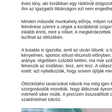
éves lány, aki korábban egy rádiónál dolgozo
Ám az igazgatói titkárságon ezt nem engedh
Minden második munkahely előírja, milyen ru
felmérése szerint a cégek a korábbinál szigorú
inkább érinti, mint a nőket. A megkérdezet
lazíthat az öltözékén.
A kutatás is igazolta, amit az utcán látunk: a
kényelmes, sportos stílust részesíti előnyben.
aránya: régebben százból ketten, ma már száz
felveszik az irodában, lesz, ami lesz. A vála
esett: azt nyilatkozták, hogy sosem újítják me
Öltözködési tanácsokat nálunk ma még igen 
szorgoskodók mondták, hogy áldoznak ilyesmir
mérhető siker múlik. A precízen összeállított 
szakértelmet tükröz.