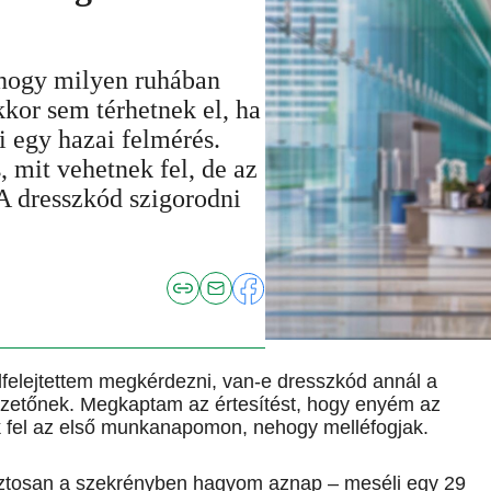
hogy milyen ruhában
kkor sem térhetnek el, ha
ki egy hazai felmérés.
 mit vehetnek fel, de az
 A dresszkód szigorodni
elfelejtettem megkérdezni, van-e dresszkód annál a
vezetőnek. Megkaptam az értesítést, hogy enyém az
k fel az első munkanapomon, nehogy melléfogjak.
iztosan a szekrényben hagyom aznap – meséli egy 29