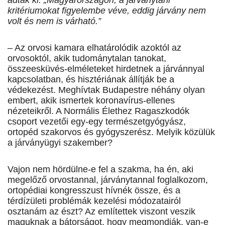
adtak ki: „Magyarországon, a járványtani
kritériumokat figyelembe véve, eddig járvány nem
volt és nem is várható.”
– Az orvosi kamara elhatárolódik azoktól az
orvosoktól, akik tudománytalan tanokat,
összeesküvés-elméleteket hirdetnek a járvánnyal
kapcsolatban, és hisztériának állítják be a
védekezést. Meghívtak Budapestre néhány olyan
embert, akik ismertek koronavírus-ellenes
nézeteikről. A Normális Élethez Ragaszkodók
csoport vezetői egy-egy természetgyógyász,
ortopéd szakorvos és gyógyszerész. Melyik közülük
a járványügyi szakember?
Vajon nem hördülne-e fel a szakma, ha én, aki
megelőző orvostannal, járványtannal foglalkozom,
ortopédiai kongresszust hívnék össze, és a
térdízületi problémák kezelési módozatairól
osztanám az észt? Az említettek viszont veszik
maguknak a bátorságot, hogy megmondják, van-e