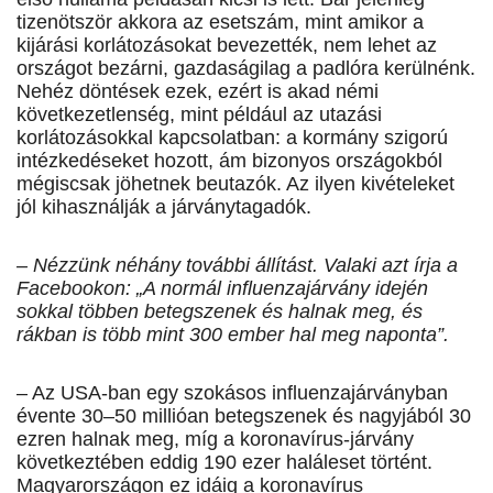
tizenötször akkora az esetszám, mint amikor a
kijárási korlátozásokat bevezették, nem lehet az
országot bezárni, gazdaságilag a padlóra kerülnénk.
Nehéz döntések ezek, ezért is akad némi
következetlenség, mint például az utazási
korlátozásokkal kapcsolatban: a kormány szigorú
intézkedéseket hozott, ám bizonyos országokból
mégiscsak jöhetnek beutazók. Az ilyen kivételeket
jól kihasználják a járványtagadók.
– Nézzünk néhány további állítást. Valaki azt írja a
Facebookon: „A normál influenzajárvány idején
sokkal többen betegszenek és halnak meg, és
rákban is több mint 300 ember hal meg naponta”.
– Az USA-ban egy szokásos influenzajárványban
évente 30–50 millióan betegszenek és nagyjából 30
ezren halnak meg, míg a koronavírus-járvány
következtében eddig 190 ezer haláleset történt.
Magyarországon ez idáig a koronavírus