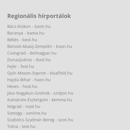
Regionális hírportálok
Bács-Kiskun - baon.hu
Baranya - bama.hu
Békés - beol.hu
Borsod-Abaúj-Zemplén - boon.hu
Csongrád - delmagyar.hu
Dunaújváros - duol.hu
Fejér - feol.hu
Győr-Moson-Sopron - kisalfold.hu
Hajdú-Bihar - haon.hu
Heves - heol.hu
Jász-Nagykun-Szolnok - szoljon.hu
Komárom-Esztergom - kemma.hu
Nógrád - nool.hu
Somogy - sonline.hu
Szabolcs-Szatmár-Bereg - szon.hu
Tolna - teol.hu