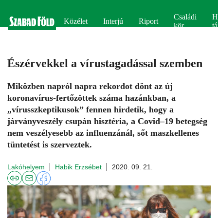
Családi
H
Közélet
Interjú
Riport
kör
tá
Észérvekkel a vírustagadással szemben
Miközben napról napra rekordot dönt az új
koronavírus-fertőzöttek száma hazánkban, a
„vírusszkeptikusok” fennen hirdetik, hogy a
járványveszély csupán hisztéria, a Covid–19 betegség
nem veszélyesebb az influenzánál, sőt maszkellenes
tüntetést is szerveztek.
Lakóhelyem
Habik Erzsébet
2020. 09. 21.