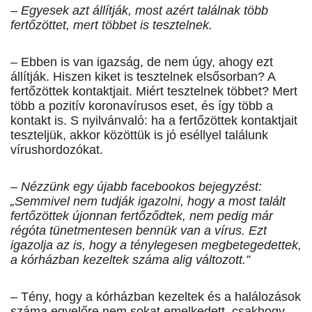
– Egyesek azt állítják, most azért találnak több
fertőzöttet, mert többet is tesztelnek.
– Ebben is van igazság, de nem úgy, ahogy ezt
állítják. Hiszen kiket is tesztelnek elsősorban? A
fertőzöttek kontaktjait. Miért tesztelnek többet? Mert
több a pozitív koronavírusos eset, és így több a
kontakt is. S nyilvánvaló: ha a fertőzöttek kontaktjait
teszteljük, akkor közöttük is jó eséllyel találunk
vírushordozókat.
– Nézzünk egy újabb facebookos bejegyzést:
„Semmivel nem tudják igazolni, hogy a most talált
fertőzöttek újonnan fertőződtek, nem pedig már
régóta tünetmentesen bennük van a vírus. Ezt
igazolja az is, hogy a ténylegesen megbetegedettek,
a kórházban kezeltek száma alig változott.”
– Tény, hogy a kórházban kezeltek és a halálozások
száma egyelőre nem sokat emelkedett, csakhogy