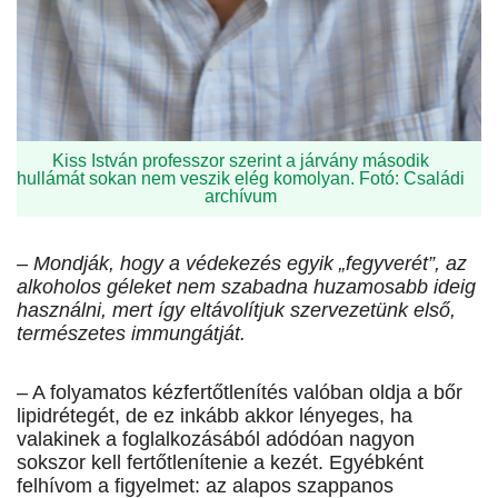
Kiss István professzor szerint a járvány második
hullámát sokan nem veszik elég komolyan. Fotó: Családi
archívum
– Mondják, hogy a védekezés egyik „fegyverét”, az
alkoholos géleket nem szabadna huzamosabb ideig
használni, mert így eltávolítjuk szervezetünk első,
természetes immungátját.
– A folyamatos kézfertőtlenítés valóban oldja a bőr
lipidrétegét, de ez inkább akkor lényeges, ha
valakinek a foglalkozásából adódóan nagyon
sokszor kell fertőtlenítenie a kezét. Egyébként
felhívom a figyelmet: az alapos szappanos