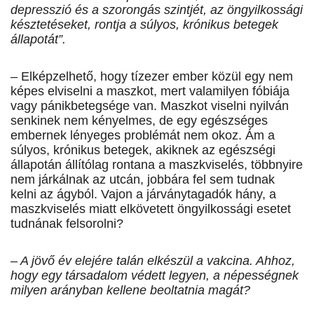
depresszió és a szorongás szintjét, az öngyilkossági
késztetéseket, rontja a súlyos, krónikus betegek
állapotát”.
– Elképzelhető, hogy tízezer ember közül egy nem
képes elviselni a maszkot, mert valamilyen fóbiája
vagy pánikbetegsége van. Maszkot viselni nyilván
senkinek nem kényelmes, de egy egészséges
embernek lényeges problémát nem okoz. Ám a
súlyos, krónikus betegek, akiknek az egészségi
állapotán állítólag rontana a maszkviselés, többnyire
nem járkálnak az utcán, jobbára fel sem tudnak
kelni az ágyból. Vajon a járványtagadók hány, a
maszkviselés miatt elkövetett öngyilkossági esetet
tudnának felsorolni?
– A jövő év elejére talán elkészül a vakcina. Ahhoz,
hogy egy társadalom védett legyen, a népességnek
milyen arányban kellene beoltatnia magát?