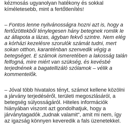
kézmosás ugyanolyan hatékony és sokkal
kíméletesebb, mint a fertőtlenítés!
– Fontos lenne nyilvánosságra hozni azt is, hogy a
fertőzöttekből ténylegesen hány betegnek romlik le
az állapota a lázas, ágyban fekvő szintre. Nem elég
a kórházi kezelésre szorulók számát tudni, mert
sokan otthon, karanténban szenvedik végig a
betegséget. E számok ismeretében a lakosság talán
felfogná, mire miért van szükség, és kevésbé
terjednének a bagatellizáló szólamok – vélik a
kommentelők.
– Jóval több hivatalos tényt, számot kellene közölni
a járvány terjedéséről, területi megoszlásáról, a
betegség súlyosságáról. Hiteles információk
hiányában viszont azt gondolhatjuk, hogy a
járványtagadók „tudnak valamit”, amit mi nem, így
az igazság könnyen keveredik a fals üzenetekkel.