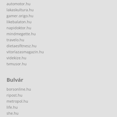
automotor.hu
lakaskultura.hu
gamer.origo.hu
likebalaton.hu
napidoktor.hu
mindmegette.hu
travelo.hu
dietaesfitnesz.hu
vitorlazasmagazin.hu
videkize.hu
tvmusor.hu
Bulvár
borsonline.hu
ripost.hu
metropol.hu
life.hu
she.hu