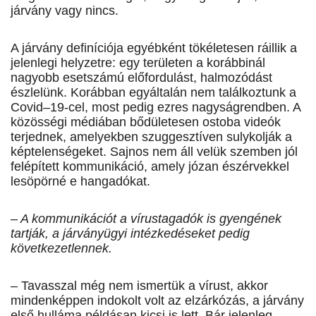
járvány vagy nincs.
A járvány definíciója egyébként tökéletesen ráillik a
jelenlegi helyzetre: egy területen a korábbinál
nagyobb esetszámú előfordulást, halmozódást
észlelünk. Korábban egyáltalán nem találkoztunk a
Covid–19-cel, most pedig ezres nagyságrendben. A
közösségi médiában bődületesen ostoba videók
terjednek, amelyekben szuggesztíven sulykolják a
képtelenségeket. Sajnos nem áll velük szemben jól
felépített kommunikáció, amely józan észérvekkel
lesöpörné e hangadókat.
– A kommunikációt a vírustagadók is gyengének
tartják, a járványügyi intézkedéseket pedig
következetlennek.
– Tavasszal még nem ismertük a vírust, akkor
mindenképpen indokolt volt az elzárkózás, a járvány
első hulláma példásan kicsi is lett. Bár jelenleg