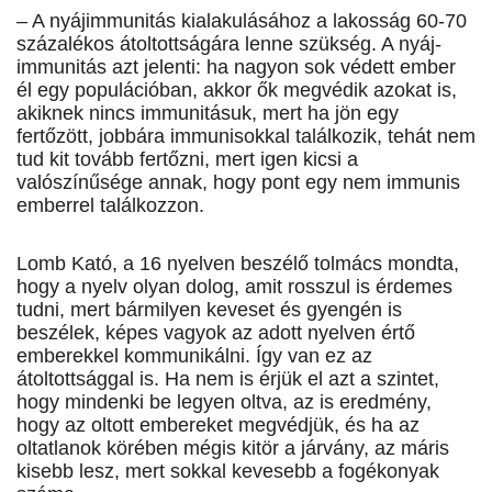
– A nyájimmunitás kialakulásához a lakosság 60-70
százalékos átoltottságára lenne szükség. A nyáj­
immunitás azt jelenti: ha nagyon sok védett ember
él egy populációban, akkor ők megvédik azokat is,
akiknek nincs immunitásuk, mert ha jön egy
fertőzött, jobbára immunisokkal találkozik, tehát nem
tud kit tovább fertőzni, mert igen kicsi a
valószínűsége annak, hogy pont egy nem immunis
emberrel találkozzon.
Lomb Kató, a 16 nyelven beszélő tolmács mondta,
hogy a nyelv olyan dolog, amit rosszul is érdemes
tudni, mert bármilyen keveset és gyengén is
beszélek, képes vagyok az adott nyelven értő
emberekkel kommunikálni. Így van ez az
átoltottsággal is. Ha nem is érjük el azt a szintet,
hogy mindenki be legyen oltva, az is eredmény,
hogy az oltott embereket megvédjük, és ha az
oltatlanok körében mégis kitör a járvány, az máris
kisebb lesz, mert sokkal kevesebb a fogékonyak