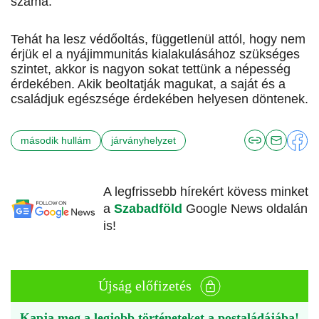
száma.
Tehát ha lesz védőoltás, függetlenül attól, hogy nem
érjük el a nyájimmunitás kialakulásához szükséges
szintet, akkor is nagyon sokat tettünk a népesség
érdekében. Akik beoltatják magukat, a saját és a
családjuk egészsége érdekében helyesen döntenek.
második hullám
járványhelyzet
A legfrissebb hírekért kövess minket
a
Szabadföld
Google News oldalán
is!
Újság előfizetés
Kapja meg a legjobb történeteket a postaládájába!