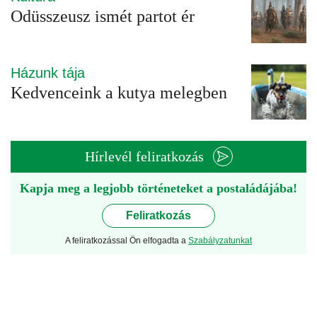
Odüsszeusz ismét partot ér
Házunk tája
Kedvenceink a kutya melegben
Hírlevél feliratkozás
Kapja meg a legjobb történeteket a postaládájába!
Feliratkozás
A feliratkozással Ön elfogadta a
Szabályzatunkat