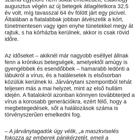
augusztus végén az új betegek átlagéletkora 32,5
év volt, míg tavasszal 64 év fölött járt egy picivel.
Általában a fiatalabbak jobban átvészelik a kórt,
tünetmentesen vagy igen enyhe tünetekkel megy át
rajtuk, s ha kórházba kerülnek, akkor is csak rövid
időre.
Az időseket – akiknél már nagyobb eséllyel állnak
fenn a krónikus betegségek, amelyektől amúgy is
gyengébbek és esendőbbek – hamarabb ledönti a
lábukról a vírus, és a halálesetek is elsősorban
közülük kerülnek ki. Járványtani szempontból tehát
teljesen más a mai helyzet, mint az első hullám
idején. A fiatalokról azonban könnyen továbbterjed a
vírus a korosabb generációkra, ezért félő, hogy a
megbetegedések, sőt a halálozások száma is
törvényszerűen emelkedni fog.
– A járványtagadók úgy vélik, „a maszkviselés
fokozza az emberek pánikérzetét, emeli a