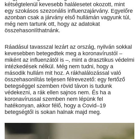
kétségtelenül kevesebb halálesetet okozott, mint
egy szokásos szezonális influenzajárvány. Egye­lőre
azonban csak a járvány első hullámán vagyunk túl,
még nem tartunk ott, hogy az adatokat
összehasonlíthatnánk.
Ráadásul tavasszal lezárt az ország, nyilván sokkal
kevesebben betegedtek meg a koronavírustól –
miként az inf­luenzától is –, mint a drasztikus védelmi
intézkedések nélkül. Még nem tudni, hogy a
második hullám mit hoz. A rákhalálozással való
összehasonlítás teljesen félrevezető: egy fertőző
betegséggel szemben rövid távon is tudunk
védekezni, a rák ellen sajnos nem. És ha a
koronavírussal szemben nem lépünk fel
hatékonyan, akkor félő, hogy a Covid–19
betegségtől is sokan halnak majd meg.