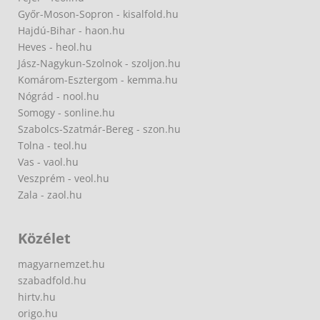
Győr-Moson-Sopron - kisalfold.hu
Hajdú-Bihar - haon.hu
Heves - heol.hu
Jász-Nagykun-Szolnok - szoljon.hu
Komárom-Esztergom - kemma.hu
Nógrád - nool.hu
Somogy - sonline.hu
Szabolcs-Szatmár-Bereg - szon.hu
Tolna - teol.hu
Vas - vaol.hu
Veszprém - veol.hu
Zala - zaol.hu
Közélet
magyarnemzet.hu
szabadfold.hu
hirtv.hu
origo.hu