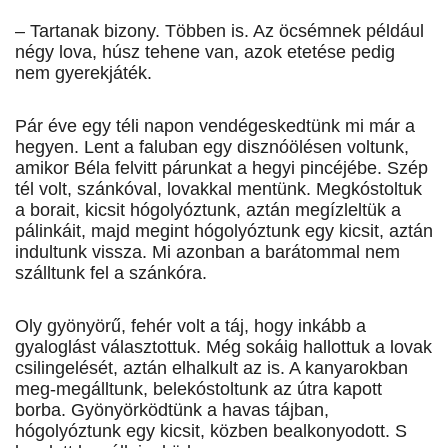
– Tartanak bizony. Többen is. Az öcsémnek például
négy lova, húsz tehene van, azok etetése pedig
nem gyerekjáték.
Pár éve egy téli napon vendégeskedtünk mi már a
hegyen. Lent a faluban egy disznóölésen voltunk,
amikor Béla felvitt párunkat a hegyi pincéjébe. Szép
tél volt, szánkóval, lovakkal mentünk. Megkóstoltuk
a borait, kicsit hógolyóztunk, aztán megízleltük a
pálinkáit, majd megint hógolyóztunk egy kicsit, aztán
indultunk vissza. Mi azonban a barátommal nem
szálltunk fel a szánkóra.
Oly gyönyörű, fehér volt a táj, hogy inkább a
gyaloglást választottuk. Még sokáig hallottuk a lovak
csilingelését, aztán elhalkult az is. A kanyarokban
meg-megálltunk, belekóstoltunk az útra kapott
borba. Gyönyörködtünk a havas tájban,
hógolyóztunk egy kicsit, közben bealkonyodott. S