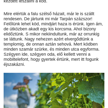
kez­dett leszállni a köd.
Mire elértük a falu szélső házait, már le is szállt
rendesen. De jártunk mi már Tarpán százszor!
Felőlünk lehet köd, mindjárt haza is érünk. Igen ám,
de útközben akadt egy kis korcsma. Ahol bizony
elidőztünk. S mikor nekiindultunk, már az orrunkig
se láttunk. Nagy nehezen azért elvergődtünk a
templomig, de onnan aztán sehová. Mert ködben
minden szamár szürke, és minden utca egyforma.
Szégyen ide, szégyen oda, elő kellett venni a
mobiltelefont, hogy gyertek értünk, mert itt fogunk
éjszakázni.