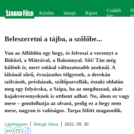
Családi
H
Közélet
Interjú
Riport
kör
tá
Beleszeretni a tájba, a szőlőbe...
Van az Alföldön egy hegy, és felveszi a versenyt a
Bükkel, a Mátrával, a Bakonnyal. Sőt! Tán még
különb is, mert sokkal változatosabb azoknál. A
lábánál sűrű, évszázados tölgyesek, a derekán
szilvások, présházak, szőlőparcellák, északi oldalán
meg egy folyócska, a Szipa, ha az megduzzad, akár
kajakversenyeknek is otthont adhat. No, álom ez vagy
mese – gondolhatja az olvasó, pedig ez a hegy nem
mese, nagyon is valóságos. Tarpa fölött magasodik.
Lakóhelyem
Balogh Géza
2021. 09. 30.