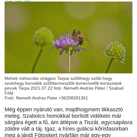
Méhek méhecske virágpor Tarpai szőlőhegy szőlő-hegy
szolohegy borvidék szőlőtermesztők bortermelők boraszatok
pincek Tarpa 2021.07.22 fotó: Németh András Péter / Szabad
Föld
Fotó: Nemeth Andras Peter +36208281361
Még éppen nyárutó van, majdhogynem tikkasztó
meleg. Szabolcs homokkal borított vidékein már
sárgára égett a fű, ám átlépve a Tiszát, egycsapásra
zöldre vált a táj. Igaz, a híres gulácsi kőrisfasorban
meg a jándi Fótoskert nyárfáin már egy-egy