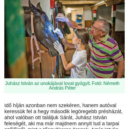
Juhász István az unokájával lovat gyógyít. Fotó: Németh
András Péter
Idő híján azonban nem szekéren, hanem autóval
keressük fel a hegy második legöregebb présházát,
ahol valóban ott találjuk Sárát, Juhász István
feleségét, aki ma már majdnem annyit tud a tarpai