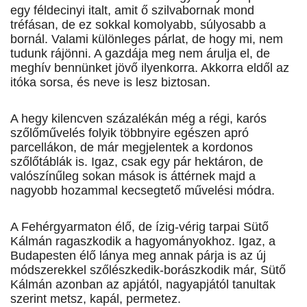
egy féldecinyi italt, amit ő szilvabornak mond
tréfásan, de ez sokkal komolyabb, súlyosabb a
bornál. Valami különleges párlat, de hogy mi, nem
tudunk rájönni. A gazdája meg nem árulja el, de
meghív bennünket jövő ilyenkorra. Akkorra eldől az
itóka sorsa, és neve is lesz biztosan.
A hegy kilencven százalékán még a régi, karós
szőlőművelés folyik többnyire egészen apró
parcellákon, de már megjelentek a kordonos
szőlőtáblák is. Igaz, csak egy pár hektáron, de
valószínűleg sokan mások is áttérnek majd a
nagyobb hozammal kecsegtető művelési módra.
A Fehérgyarmaton élő, de ízig-vérig tarpai Sütő
Kálmán ragaszkodik a hagyományokhoz. Igaz, a
Budapesten élő lánya meg annak párja is az új
módszerekkel szőlészkedik-borászkodik már, Sütő
Kálmán azonban az apjától, nagyapjától tanultak
szerint metsz, kapál, permetez.