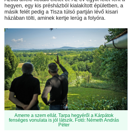
hegyen, egy kis présházból kialakított épületben, a
másik felét pedig a Tisza túlsó partján lévő kisari
házában tölti, aminek kertje lerúg a folyóra.
Amerre a szem ellát. Tarpa hegyéről a Kárpátok
fenséges vonulata is jól látszik. Fotó: Németh András
Péter