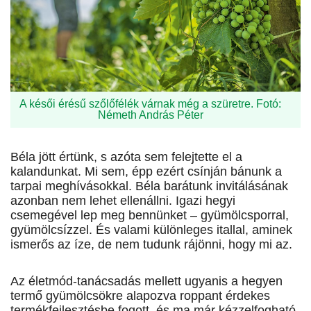
A késői érésű szőlőfélék várnak még a szüretre. Fotó:
Németh András Péter
Béla jött értünk, s azóta sem felejtette el a
kalandunkat. Mi sem, épp ezért csínján bánunk a
tarpai meghívásokkal. Béla barátunk invitálásának
azonban nem lehet ellenállni. Igazi hegyi
csemegével lep meg bennünket – gyümölcsporral,
gyümölcsízzel. És valami különleges itallal, aminek
ismerős az íze, de nem tudunk rájönni, hogy mi az.
Az életmód-tanácsadás mellett ugyanis a hegyen
termő gyümölcsökre alapozva roppant érdekes
termékfejlesztésbe fogott, és ma már kézzelfogható