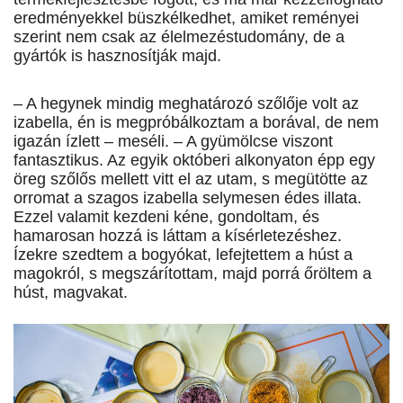
eredményekkel büszkélkedhet, amiket reményei
szerint nem csak az élelmezéstudomány, de a
gyártók is hasznosítják majd.
– A hegynek mindig meghatározó szőlője volt az
izabella, én is megpróbálkoztam a borával, de nem
igazán ízlett – meséli. – A gyümölcse viszont
fantasztikus. Az egyik októberi alkonyaton épp egy
öreg szőlős mellett vitt el az utam, s megütötte az
orromat a szagos izabella selymesen édes illata.
Ezzel valamit kezdeni kéne, gondoltam, és
hamarosan hozzá is láttam a kísérletezéshez.
Ízekre szedtem a bogyókat, lefejtettem a húst a
magokról, s megszárítottam, majd porrá őröltem a
húst, magvakat.