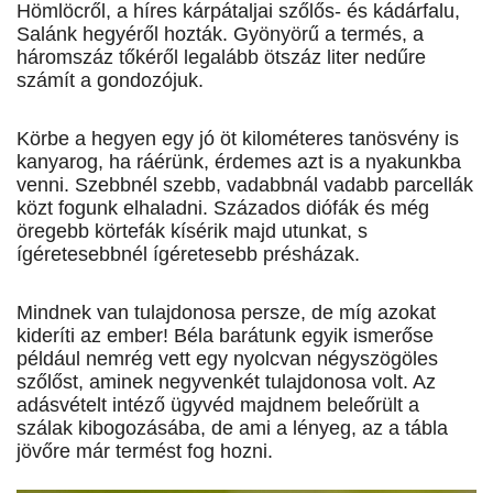
Hömlöcről, a híres kárpátaljai szőlős- és kádárfalu,
Salánk hegyéről hozták. Gyönyörű a termés, a
háromszáz tőkéről legalább ötszáz liter nedűre
számít a gondozójuk.
Körbe a hegyen egy jó öt kilométeres tanösvény is
kanyarog, ha ráérünk, érdemes azt is a nyakunkba
venni. Szebbnél szebb, vadabbnál vadabb parcellák
közt fogunk elhaladni. Százados diófák és még
öregebb körtefák kísérik majd utunkat, s
ígéretesebbnél ígéretesebb présházak.
Mindnek van tulajdonosa persze, de míg azokat
kideríti az ember! Béla barátunk egyik ismerőse
például nemrég vett egy nyolcvan négyszögöles
szőlőst, aminek negyvenkét tulajdonosa volt. Az
adásvételt intéző ügyvéd majdnem beleőrült a
szálak kibogozásába, de ami a lényeg, az a tábla
jövőre már termést fog hozni.