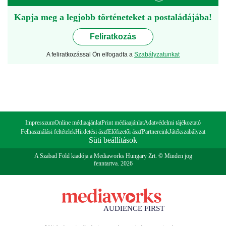
Kapja meg a legjobb történeteket a postaládájába!
Feliratkozás
A feliratkozással Ön elfogadta a
Szabályzatunkat
Impresszum
Online médiaajánlat
Print médiaajánlat
Adatvédelmi tájékoztató
Felhasználási feltételek
Hirdetési ászf
Előfizetői ászf
Partnereink
Játékszabályzat
Süti beállítások
A Szabad Föld kiadója a Mediaworks Hungary Zrt. © Minden jog
fenntartva. 2026