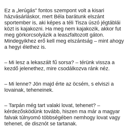
Ez a „lerúgás” fontos szempont volt a kisari
házvásárláskor, mert Béla barátunk elszánt
sportember is, aki képes a téli Tisza úszó jégtáblái
közt is kajakozni. Ha meg nem kajakozik, akkor fut
meg görkorcsolyázik a leaszfaltozott gáton.
Mindegyikhez erő kell meg elszántság – mint ahogy
a hegyi élethez is.
– Mi lesz a lekaszált fű sorsa? – térünk vissza a
kezdő jelenethez, mire csodálkozva ránk néz.
– Mi lenne? Jön majd érte az öcsém, s elviszi a
lovainak, teheneinek.
– Tarpán még tart valaki lovat, tehenet? –
kérdezősködünk tovább, hiszen ma már a magyar
falvak túlnyomó többségében nemhogy lovat vagy
tehenet, de disznót se tartanak.