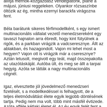
állítja mérnök-közgazdász vendéglátónk, pláne a
májusi, júniusi reggeleken. Olyankor rózsaszínbe
öltözik az ég, mintha ezernyi barackfa virágozna
fent.
Béla barátunk sikeres férfimodellként, s egy ismert
multinacionális vállalat vezető menedzsereként egy
tavaszi hajnalon arra ébredt, hogy kint fütyülnek a
rigók, és a parkban virágzik a vadcseresznye. Állt az
ablakban, és hazagondolt. Vajon mi lehet most a
hegyen? Vajon ott is virágzik már a cseresznye?
Aztán letusolt, megivott egy teát, majd összepakolta
az utazótáskáját. Autóba ült, és meg se állt a tarpai
hegyig. Azóta se látták a nagy multinacionális
cégnél.
Igaz, elvesztette jól jövedelmező menedzseri
fizetését, s a modellkedéssel is felhagyott, de a
teljes életmódváltást élete egyik legjobb döntésének
tartja. Pedig nem ma volt, több mint másfél évtizede.
Azóta afféle kétlaki életet él. Az év egyik felét fent a