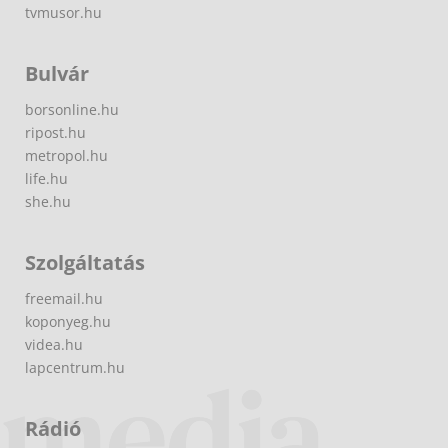
tvmusor.hu
Bulvár
borsonline.hu
ripost.hu
metropol.hu
life.hu
she.hu
Szolgáltatás
freemail.hu
koponyeg.hu
videa.hu
lapcentrum.hu
Rádió