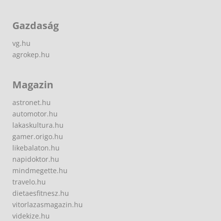
Gazdaság
vg.hu
agrokep.hu
Magazin
astronet.hu
automotor.hu
lakaskultura.hu
gamer.origo.hu
likebalaton.hu
napidoktor.hu
mindmegette.hu
travelo.hu
dietaesfitnesz.hu
vitorlazasmagazin.hu
videkize.hu