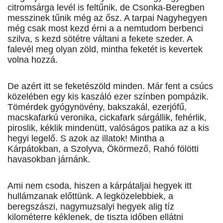
citromsárga levél is feltűnik, de Csonka-Beregben
messzinek tűnik még az ősz. A tarpai Nagyhegyen
még csak most kezd érni a a nemtudom berbenci
szilva, s kezd sötétre váltani a fekete szeder. A
falevél meg olyan zöld, mintha feketét is kevertek
volna hozzá.
De azért itt se feketészöld minden. Már fent a csúcs
közelében egy kis kaszáló ezer színben pompázik.
Tömérdek gyógynövény, bakszakál, ezerjófű,
macskafarkú veronika, cickafark sárgállik, fehérlik,
piroslik, kéklik mindenütt, valóságos patika az a kis
hegyi legelő. S azok az illatok! Mintha a
Kárpátokban, a Szolyva, Ökörmező, Rahó fölötti
havasokban járnánk.
Ami nem csoda, hiszen a kárpátaljai hegyek itt
hullámzanak előttünk. A legközelebbiek, a
beregszászi, nagymuzsalyi hegyek alig tíz
kilométerre kéklenek, de tiszta időben ellátni