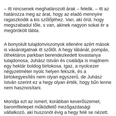
– Itt nincsenek meghatározott árak – felelik. – Itt az
határozza meg az árat, hogy az eladó mennyire
ragaszkodik a kis szőlőjéhez. Van, aki örül, hogy
megszabadul tőle, s van, akinek nagyon sokat ér a
megörökölt tábla.
A bonyolult tulajdonviszonyok ellenére azért mások
is vásárolgatnak itt szőlőt. A hegy lábánál, pompás,
öthektáros parkban berendezkedett lovastanya
tulajdonosa, Juhász István és családja is majdnem
egy hektár boldog birtokosa. Igaz, a nyolcezer
négyzetméter nyolc helyen fekszik, és a
birtokegyesítés nem olyan egyszerű, de Juhász
István szerint ez a hegy olyan érték, hogy bűn lenne
nem hasznosítani.
Mondja ezt az ismert, korábban keverőüzemet,
baromfitelepet működtető mezőgazdasági
vállalkozó, aki huszonöt évig a hegy felé se nézett.