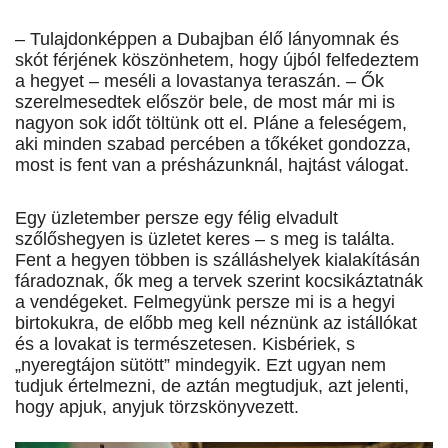
– Tulajdonképpen a Dubajban élő lányomnak és
skót férjének köszönhetem, hogy újból felfedeztem
a hegyet – meséli a lovastanya teraszán. – Ők
szerelmesedtek először bele, de most már mi is
nagyon sok időt töltünk ott el. Pláne a feleségem,
aki minden szabad percében a tőkéket gondozza,
most is fent van a présházunknál, hajtást válogat.
Egy üzletember persze egy félig elvadult
szőlőshegyen is üzletet keres – s meg is találta.
Fent a hegyen többen is szálláshelyek kialakításán
fáradoznak, ők meg a tervek szerint kocsikáztatnák
a vendégeket. Felmegyünk persze mi is a hegyi
birtokukra, de előbb meg kell néznünk az istállókat
és a lovakat is természetesen. Kisbériek, s
„nyeregtájon sütött” mindegyik. Ezt ugyan nem
tudjuk értelmezni, de aztán megtudjuk, azt jelenti,
hogy apjuk, anyjuk törzskönyvezett.