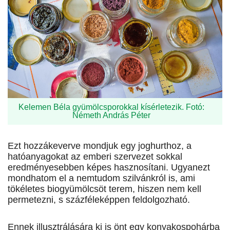
Kelemen Béla gyümölcsporokkal kísérletezik. Fotó:
Németh András Péter
Ezt hozzákeverve mondjuk egy joghurthoz, a
hatóanyagokat az emberi szervezet sokkal
eredményesebben képes hasznosítani. Ugyanezt
mondhatom el a nemtudom szilvánkról is, ami
tökéletes biogyümölcsöt terem, hiszen nem kell
permetezni, s százféleképpen feldolgozható.
Ennek illusztrálására ki is önt egy konyakospohárba