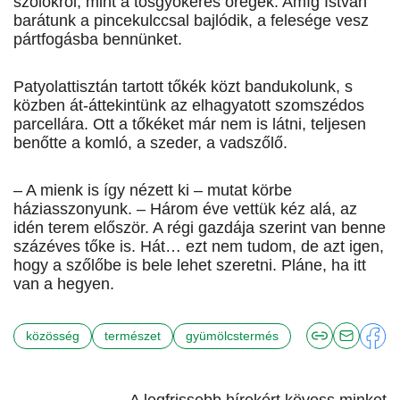
szőlőkről, mint a tősgyökeres öregek. Amíg István
barátunk a pincekulccsal bajlódik, a felesége vesz
pártfogásba bennünket.
Patyolattisztán tartott tőkék közt bandukolunk, s
közben át-áttekintünk az elhagyatott szomszédos
parcellára. Ott a tőkéket már nem is látni, teljesen
benőtte a komló, a szeder, a vadszőlő.
– A mienk is így nézett ki – mutat körbe
háziasszonyunk. – Három éve vettük kéz alá, az
idén terem először. A régi gazdája szerint van benne
százéves tőke is. Hát… ezt nem tudom, de azt igen,
hogy a szőlőbe is bele lehet szeretni. Pláne, ha itt
van a hegyen.
közösség
természet
gyümölcstermés