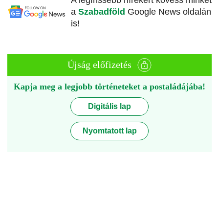
A legfrissebb hírekért kövess minket
a
Szabadföld
Google News oldalán
is!
Újság előfizetés
Kapja meg a legjobb történeteket a postaládájába!
Digitális lap
Nyomtatott lap