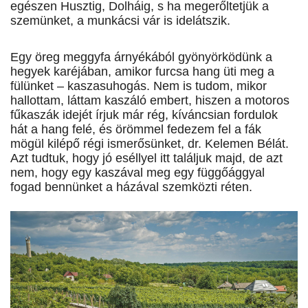
egészen Husztig, Dolháig, s ha megerőltetjük a
szemünket, a munkácsi vár is idelátszik.
Egy öreg meggyfa árnyékából gyönyörködünk a
hegyek karéjában, amikor furcsa hang üti meg a
fülünket – kaszasuhogás. Nem is tudom, mikor
hallottam, láttam kaszáló embert, hiszen a motoros
fűkaszák idejét írjuk már rég, kíváncsian fordulok
hát a hang felé, és örömmel fedezem fel a fák
mögül kilépő régi ismerősünket, dr. Kelemen Bélát.
Azt tudtuk, hogy jó eséllyel itt találjuk majd, de azt
nem, hogy egy kaszával meg egy függőággyal
fogad bennünket a házával szemközti réten.