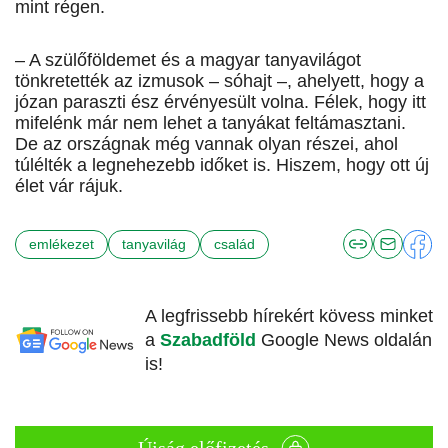
mint régen.
– A szülőföldemet és a magyar tanyavilágot
tönkretették az izmusok – sóhajt –, ahelyett, hogy a
józan paraszti ész érvényesült volna. Félek, hogy itt
mifelénk már nem lehet a tanyákat feltámasztani.
De az országnak még vannak olyan részei, ahol
túlélték a legnehezebb időket is. Hiszem, hogy ott új
élet vár rájuk.
emlékezet
tanyavilág
család
A legfrissebb hírekért kövess minket
a
Szabadföld
Google News oldalán
is!