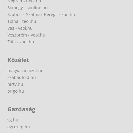
Nógrád - nool.hu
Somogy - sonline.hu
Szabolcs-Szatmár-Bereg - szon.hu
Tolna - teol.hu
Vas - vaol.hu
Veszprém - veol.hu
Zala - zaol.hu
Közélet
magyarnemzet.hu
szabadfold.hu
hirtv.hu
origo.hu
Gazdaság
vg.hu
agrokep.hu