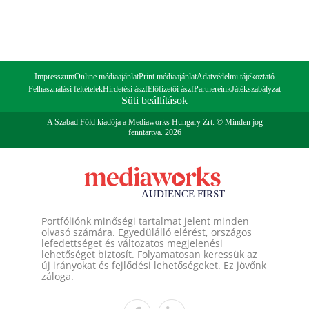
Impresszum
Online médiaajánlat
Print médiaajánlat
Adatvédelmi tájékoztató
Felhasználási feltételek
Hirdetési ászf
Előfizetői ászf
Partnereink
Játékszabályzat
Süti beállítások
A Szabad Föld kiadója a Mediaworks Hungary Zrt. © Minden jog
fenntartva. 2026
Portfóliónk minőségi tartalmat jelent minden
olvasó számára. Egyedülálló elérést, országos
lefedettséget és változatos megjelenési
lehetőséget biztosít. Folyamatosan keressük az
új irányokat és fejlődési lehetőségeket. Ez jövőnk
záloga.