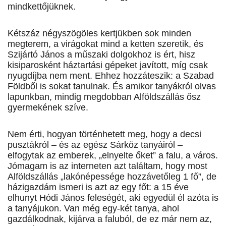
mindkettőjüknek.
Kétszáz négyszögöles kertjükben sok minden
megterem, a virágokat mind a ketten szeretik, és
Szijártó János a műszaki dolgokhoz is ért, hisz
kisiparosként háztartási gépeket javított, míg csak
nyugdíjba nem ment. Ehhez hozzáteszik: a Szabad
Földből is sokat tanulnak. És amikor tanyákról olvas
lapunkban, mindig megdobban Alföldszállás ősz
gyermekének szíve.
Nem érti, hogyan történhetett meg, hogy a decsi
pusztákról – és az egész Sárköz tanyáiról –
elfogytak az emberek, „elnyelte őket” a falu, a város.
Jómagam is az interneten azt találtam, hogy most
Alföldszállás „lakónépessége hozzávetőleg 1 fő”, de
házigazdám ismeri is azt az egy főt: a 15 éve
elhunyt Hódi János feleségét, aki egyedül él azóta is
a tanyájukon. Van még egy-két tanya, ahol
gazdálkodnak, kijárva a faluból, de ez már nem az,