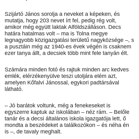
Szijártó János sorolja a neveket a képeken, és
mutatja, hogy 203 nevet írt fel, pedig rég volt,
amikor még együtt laktak Alföldszálláson. Decs
határa hatalmas volt – ma is Tolna megye
legnagyobb közigazgatási területű nagyközsége –, s
a pusztáin még az 1940-es évek végén is csaknem
ezer tanya állt, a decsiek több mint fele tanyán élt.
Számára minden fotó és rajtuk minden arc kedves
emlék, elérzékenyülve teszi utoljára elém azt,
amelyen Kőfalvi Jánossal, egykori padtársával
látható.
– Jó barátok voltunk, még a fenekeseket is
egyszerre kaptuk az iskolában – néz rám. – Belőle
tanár és a decsi általános iskola igazgatója lett, ő
mondta a beszédeket a találkozókon – és néha én
is –, de tavaly meghalt.