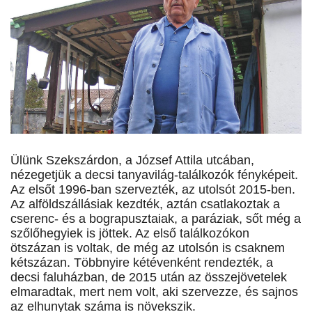
Ülünk Szekszárdon, a József Attila utcában,
nézegetjük a decsi tanyavilág-találkozók fényképeit.
Az elsőt 1996-ban szervezték, az utolsót 2015-ben.
Az alföldszállásiak kezdték, aztán csatlakoztak a
cserenc- és a bograpusztaiak, a paráziak, sőt még a
szőlőhegyiek is jöttek. Az első találkozókon
ötszázan is voltak, de még az utolsón is csaknem
kétszázan. Többnyire kétévenként rendezték, a
decsi faluházban, de 2015 után az összejövetelek
elmaradtak, mert nem volt, aki szervezze, és sajnos
az elhunytak száma is növekszik.