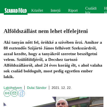
Családi
H
Közélet
Interjú
Riport
kör
tá
Alföldszállást nem lehet elfelejteni
Aki tanyán nőtt fel, örökké a szívében őrzi. Amikor a
88 esztendős Szijártó János felhívott Szekszárdról,
azzal kezdte, hogy a tanyákról szeretne beszélgetni
velem. Szülőföldjéről, a Decshez tartozó
Alföldszállásról, ahol 24 éves koráig élt, s ahol valaha
sok család boldogult, most pedig egyetlen ember
lakik.
Lakóhelyem
Dulai Sándor
2021. 12. 22.