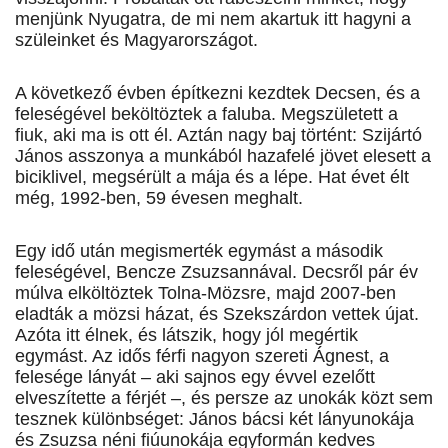
menjünk Nyugatra, de mi nem akartuk itt hagyni a
szüleinket és Magyarországot.
A következő évben építkezni kezdtek Decsen, és a
feleségével beköltöztek a faluba. Megszületett a
fiuk, aki ma is ott él. Aztán nagy baj történt: Szijártó
János asszonya a munkából hazafelé jövet elesett a
biciklivel, megsérült a mája és a lépe. Hat évet élt
még, 1992-ben, 59 évesen meghalt.
Egy idő után megismerték egymást a második
feleségével, Bencze Zsuzsannával. Decsről pár év
múlva elköltöztek Tolna-Mözsre, majd 2007-ben
eladták a mözsi házat, és Szekszárdon vettek újat.
Azóta itt élnek, és látszik, hogy jól megértik
egymást. Az idős férfi nagyon szereti Ágnest, a
felesége lányát – aki sajnos egy évvel ezelőtt
elveszítette a férjét –, és persze az unokák közt sem
tesznek különbséget: János bácsi két lányunokája
és Zsuzsa néni fiúunokája egyformán kedves