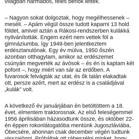
világban harmados, feles bérlők lettek.
– Nagyon sokat dolgoztak, hogy megélhessenek –
meséli. – Apám végül össze tudott kaparni 13 hold
földet, amivel aztán a Rákosi-rendszerben kulákká
nyilvánították. Engem ezért nem vettek föl a
gimnáziumba, így 1949-ben jelentkeztem
erdésztanulónak. Egy év múlva, 1950 őszén
azonban otthagytam, amikor az erdészemet
csúnyán megverték az ávósok – és én is kaptam két
pofont –, hogy miért van sár az erdőben. A
fuvarosok felvágták az utat, és ők talán elakadtak
ott, persze azért, mert az erdész is a családjával
„kulák” volt.
A következő év januárjában én betöltöttem a 18.
évet, elmentem traktorosnak. Az első feleségemmel
1956 áprilisában házasodtunk össze, és október 22-
én éppen rokonlátogatóba mentünk Jugoszláviába,
Óbecsére, ahonnan csak de­cember végén tudtunk
visszajönni. Próbáltak ott rábeszélni minket, hogy