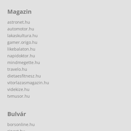
Magazin
astronet.hu
automotor.hu
lakaskultura.hu
gamer.origo.hu
likebalaton.hu
napidoktor.hu
mindmegette.hu
travelo.hu
dietaesfitnesz.hu
vitorlazasmagazin.hu
videkize.hu
tvmusor.hu
Bulvár
borsonline.hu