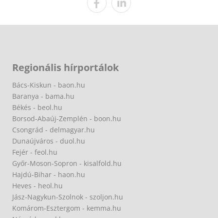
Regionális hírportálok
Bács-Kiskun - baon.hu
Baranya - bama.hu
Békés - beol.hu
Borsod-Abaúj-Zemplén - boon.hu
Csongrád - delmagyar.hu
Dunaújváros - duol.hu
Fejér - feol.hu
Győr-Moson-Sopron - kisalfold.hu
Hajdú-Bihar - haon.hu
Heves - heol.hu
Jász-Nagykun-Szolnok - szoljon.hu
Komárom-Esztergom - kemma.hu