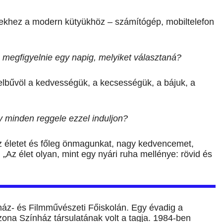
ezekhez a modern kütyükhöz – számítógép, mobiltelefon
ne megfigyelnie egy napig, melyiket választaná?
lbűvöl a kedvességük, a kecsességük, a bájuk, a
gy minden reggele ezzel induljon?
 életet és főleg önmagunkat, nagy kedvencemet,
 „Az élet olyan, mint egy nyári ruha mellénye: rövid és
áz- és Filmművészeti Főiskolán. Egy évadig a
zona Színház társulatának volt a tagja. 1984-ben