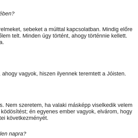
tében?
meket, sebeket a múlttal kapcsolatban. Mindig előre
em telt. Minden úgy történt, ahogy történnie kellett.
a.
ahogy vagyok, hiszen ilyennek teremtett a Jóisten.
es. Nem szeretem, ha valaki másképp viselkedik velem
ködösítést; én egyenes ember vagyok, elvárom, hogy
ettei következményét.
tlen napra?