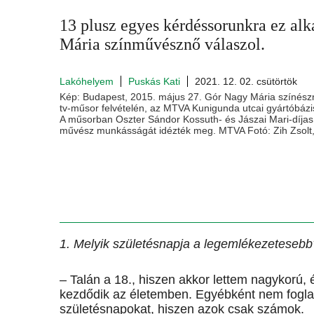
13 plusz egyes kérdéssorunkra ez a
Mária színművésznő válaszol.
Lakóhelyem
Puskás Kati
2021. 12. 02. csütörtök
Kép: Budapest, 2015. május 27. Gór Nagy Mária színész
tv-műsor felvételén, az MTVA Kunigunda utcai gyártóbázi
A műsorban Oszter Sándor Kossuth- és Jászai Mari-díja
művész munkásságát idézték meg. MTVA Fotó: Zih Zsolt, 
1. Melyik születésnapja a legemlékezetesebb
– Talán a 18., hiszen akkor lettem nagykorú,
kezdődik az életemben. Egyébként nem fogl
születésnapokat, hiszen azok csak számok.