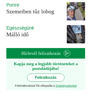
Portré
Szemeiben tűz lobog
Egészségünk
Málló idő
Hírlevél feliratkozás
Kapja meg a legjobb történeteket a
postaládájába!
Feliratkozás
A feliratkozással Ön elfogadta a
Szabályzatunkat