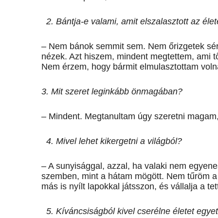
2. Bántja-e valami, amit elszalasztott az éle
– Nem bánok semmit sem. Nem őrizgetek sérel
nézek. Azt hiszem, mindent megtettem, ami től
Nem érzem, hogy bármit elmulasztottam voln
3. Mit szeret leginkább önmagában?
– Mindent. Megtanultam úgy szeretni magam, 
4. Mivel lehet kikergetni a világból?
– A sunyisággal, azzal, ha valaki nem egyen
szemben, mint a hátam mögött. Nem tűröm a 
más is nyílt lapokkal játsszon, és vállalja a t
5. Kíváncsiságból kivel cserélne életet egye