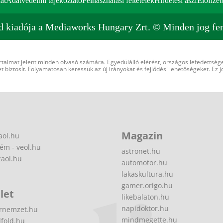
at
Adatvédelmi tájékoztató
Felhasználási feltételek
Hirdetési ászf
Előfizet
d kiadója a Mediaworks Hungary Zrt. © Minden jog fen
rtalmat jelent minden olvasó számára. Egyedülálló elérést, országos lefedettsége
 biztosít. Folyamatosan keressük az új irányokat és fejlődési lehetőségeket. Ez j
Magazin
aol.hu
ém - veol.hu
astronet.hu
zaol.hu
automotor.hu
lakaskultura.hu
gamer.origo.hu
let
likebalaton.hu
napidoktor.hu
rnemzet.hu
mindmegette.hu
fold.hu