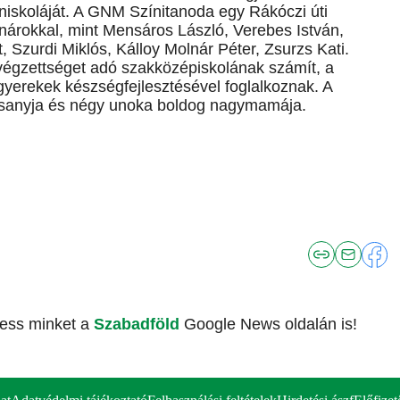
niskoláját. A GNM Színitanoda egy Rákóczi úti
árokkal, mint Mensáros László, Verebes István,
, Szurdi Miklós, Kálloy Molnár Péter, Zsurzs Kati.
t végzettséget adó szakközépiskolának számít, a
gyerekek készségfejlesztésével foglalkoznak. A
édesanyja és négy unoka boldog nagymamája.
vess minket a
Szabadföld
Google News oldalán is!