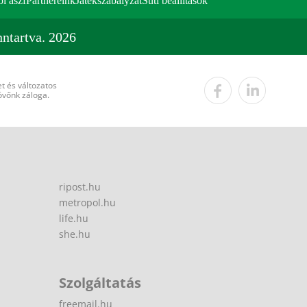
ői ászf
Partnereink
Játékszabályzat
Süti beállítások
ntartva. 2026
t és változatos
övőnk záloga.
ripost.hu
metropol.hu
life.hu
she.hu
Szolgáltatás
freemail.hu