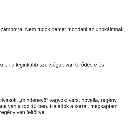
k számomra. Nem tudok nemet mondani az unokáimnak,
iknek a leginkább szükségük van törődésre és
vasok, „mindenevő” vagyok: vers, novella, regény,
nne van a top 10-ben. Haladok a korral, megkaptam
regény van feltöltve.