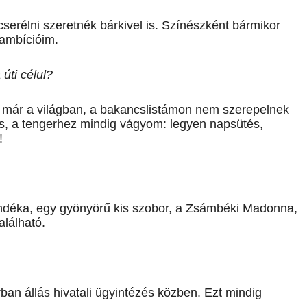
serélni szeretnék bárkivel is. Színészként bármikor
 ambícióim.
úti célul?
 már a világban, a bakancslistámon nem szerepelnek
os, a tengerhez mindig vágyom: legyen napsütés,
!
ndéka, egy gyönyörű kis szobor, a Zsámbéki Madonna,
lálható.
rban állás hivatali ügyintézés közben. Ezt mindig