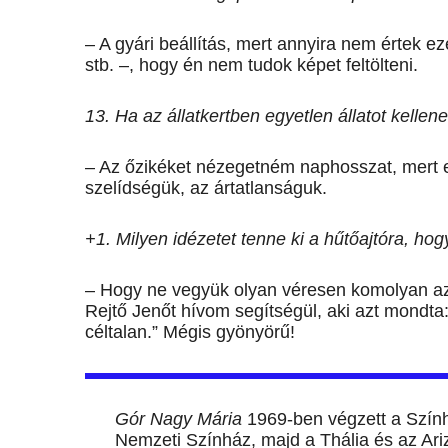
– A gyári beállítás, mert annyira nem értek 
stb. –, hogy én nem tudok képet feltölteni.
13. Ha az állatkertben egyetlen állatot kelle
– Az őzikéket nézegetném naphosszat, mert e
szelídségük, az ártatlanságuk.
+1. Milyen idézetet tenne ki a hűtőajtóra, ho
– Hogy ne vegyük olyan véresen komolyan az
Rejtő Jenőt hívom segítségül, aki azt mondta:
céltalan.” Mégis gyönyörű!
Gór Nagy Mária
1969-ben végzett a Szính
Nemzeti Színház, majd a Thália és az Ari