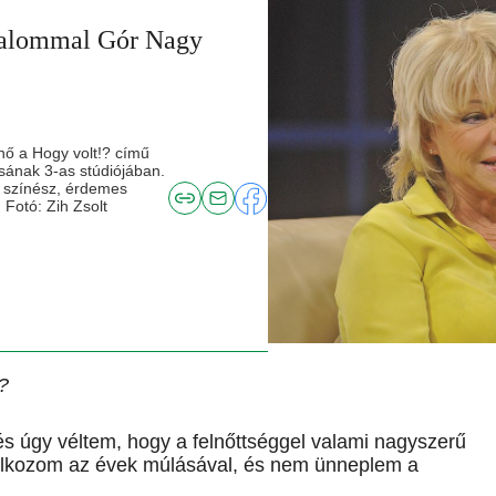
lkalommal Gór Nagy
nő a Hogy volt!? című
sának 3-as stúdiójában.
s színész, érdemes
Fotó: Zih Zsolt
?
 és úgy véltem, hogy a felnőttséggel valami nagyszerű
alkozom az évek múlásával, és nem ünneplem a