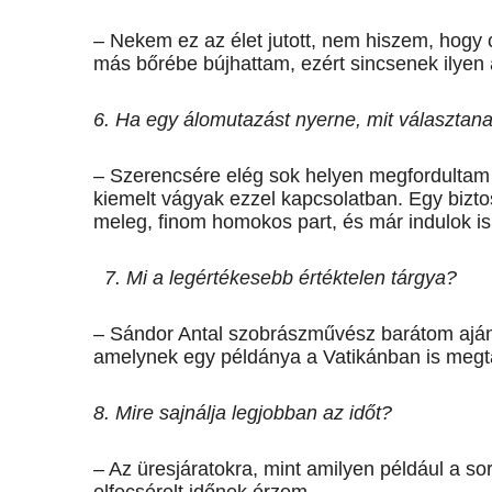
– Nekem ez az élet jutott, nem hiszem, hogy c
más bőrébe bújhattam, ezért sincsenek ilyen
6. Ha egy álomutazást nyerne, mit választana 
– Szerencsére elég sok helyen megfordultam
kiemelt vágyak ezzel kapcsolatban. Egy bizt
meleg, finom homokos part, és már indulok is
7. Mi a legértékesebb értéktelen tárgya?
– Sándor Antal szobrászművész barátom ajá
amelynek egy példánya a Vatikánban is megta
8. Mire sajnálja legjobban az időt?
– Az üresjáratokra, mint amilyen például a so