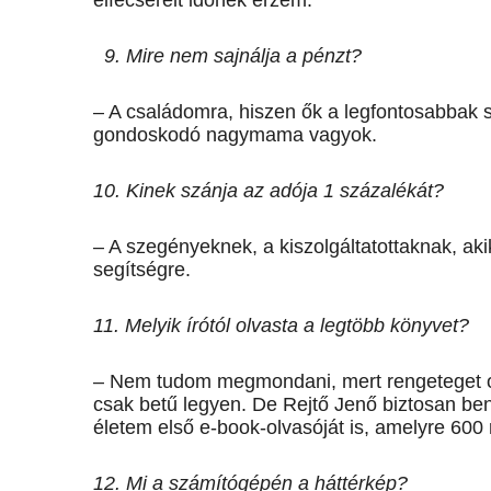
elfecsérelt időnek érzem.
9. Mire nem sajnálja a pénzt?
– A családomra, hiszen ők a legfontosabba
gondoskodó nagymama vagyok.
10. Kinek szánja az adója 1 százalékát?
– A szegényeknek, a kiszolgáltatottaknak, ak
segítségre.
11. Melyik írótól olvasta a legtöbb könyvet?
– Nem tudom megmondani, mert rengeteget ol
csak betű legyen. De Rejtő Jenő biztosan be
életem első e-book-olvasóját is, amelyre 600 
12. Mi a számítógépén a háttérkép?