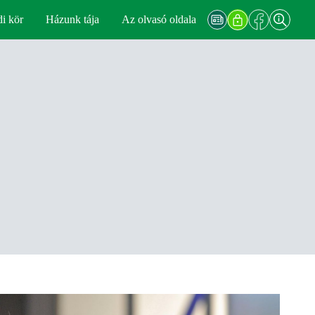
di kör
Házunk tája
Az olvasó oldala