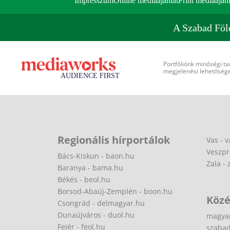
Impresszum
Online médiaajánlat
Print médiaajánl
A Szabad Föl
Portfóliónk minőségi ta
megjelenési lehetőséget
Regionális hírportálok
Vas - v
Veszpr
Bács-Kiskun - baon.hu
Zala - 
Baranya - bama.hu
Békés - beol.hu
Borsod-Abaúj-Zemplén - boon.hu
Közé
Csongrád - delmagyar.hu
Dunaújváros - duol.hu
magya
Fejér - feol.hu
szabad