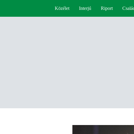
Közélet
Interjú
Riport
Csalá