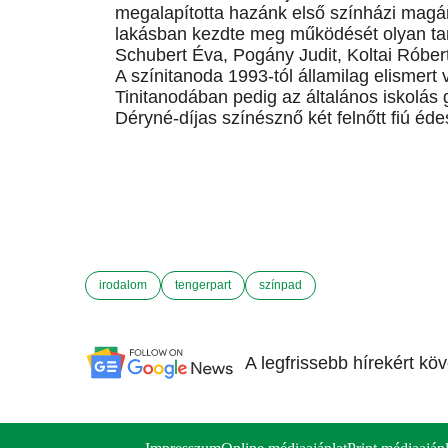
megalapította hazánk első színházi magá
lakásban kezdte meg működését olyan tan
Schubert Éva, Pogány Judit, Koltai Róbert
A színitanoda 1993-tól államilag elismer
Tinitanodában pedig az általános iskolás 
Déryné-díjas színésznő két felnőtt fiú 
irodalom
tengerpart
színpad
A legfrissebb hírekért kö