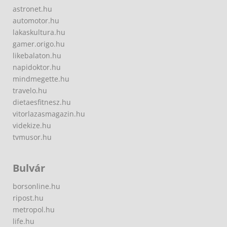
astronet.hu
automotor.hu
lakaskultura.hu
gamer.origo.hu
likebalaton.hu
napidoktor.hu
mindmegette.hu
travelo.hu
dietaesfitnesz.hu
vitorlazasmagazin.hu
videkize.hu
tvmusor.hu
Bulvár
borsonline.hu
ripost.hu
metropol.hu
life.hu