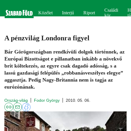
Családi
H
Közélet
Interjú
Riport
kör
tá
A pénzvilág Londonra figyel
Bár Görögországban rendkívüli dolgok történnek, az
Európai Bizottságot e pillanatban inkább a növekvő
brit költekezés, az egyre csak dagadó adósság, s a
lassú gazdasági felépülés „robbanásveszélyes elegye”
aggasztja. Pedig Nagy-Britannia nem is tagja az
eurózónának.
Ország-világ
Fodor György
2010. 05. 06.