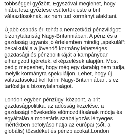
többséggel győzött. Egyszóval meglehet, hogy
hiába lesz győztese csütörtök este a brit
választásoknak, az nem tud kormányt alakítani.
Újabb csapás éri tehát a nemzetközi pénzvilágot:
bizonytalanság Nagy-Britanniában. A pénz és a
gazdaság ugyanis jó értelemben mindig „spekulál”:
bekalkulálja a jövendő kormány lehetséges
gazdasági és pénzpolitikáját a kampányban
elhangzott ígéretek, elképzelések alapján. Most
pedig megeshet, hogy még egy darabig nem tudja,
melyik kormányra spekuláljon. Lehet, hogy új
választásokat kell kiírni Nagy-Britanniában, s ez
tartósítja a bizonytalanságot.
London egyben pénzügyi központ, a brit
gazdaságpolitika, az adósság kezelése, a
gazdasági növekedés előmozdításának módja és
egyáltalán a monetáris szabályozás lényeges
mértékben befolyásolhatja az európai (sőt, a
globális) tőzsdéket és pénzpiacokat.London