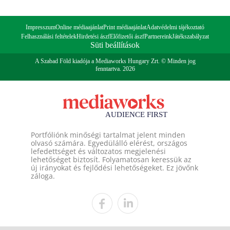
Impresszum
Online médiaajánlat
Print médiaajánlat
Adatvédelmi tájékoztató
Felhasználási feltételek
Hirdetési ászf
Előfizetői ászf
Partnereink
Játékszabályzat
Süti beállítások
A Szabad Föld kiadója a Mediaworks Hungary Zrt. © Minden jog
fenntartva. 2026
Portfóliónk minőségi tartalmat jelent minden
olvasó számára. Egyedülálló elérést, országos
lefedettséget és változatos megjelenési
lehetőséget biztosít. Folyamatosan keressük az
új irányokat és fejlődési lehetőségeket. Ez jövőnk
záloga.