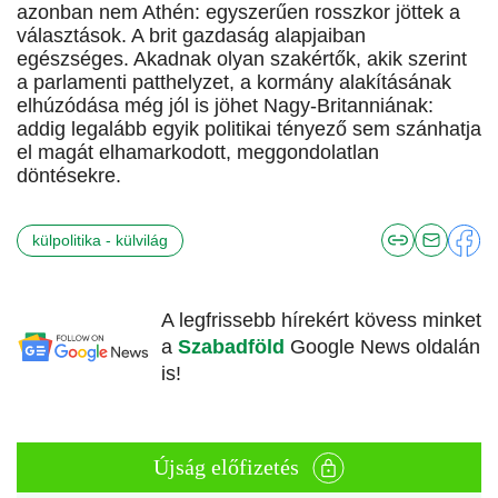
azonban nem Athén: egyszerűen rosszkor jöttek a
választások. A brit gazdaság alapjaiban
egészséges. Akadnak olyan szakértők, akik szerint
a parlamenti patthelyzet, a kormány alakításának
elhúzódása még jól is jöhet Nagy-Britanniának:
addig legalább egyik politikai tényező sem szánhatja
el magát elhamarkodott, meggondolatlan
döntésekre.
külpolitika - külvilág
A legfrissebb hírekért kövess minket
a
Szabadföld
Google News oldalán
is!
Újság előfizetés