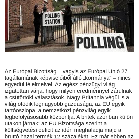
Az Európai Bizottság – vagyis az Európai Unió 27
tagállamának képviselőiből álló „kormánya” – nincs
egyedül félelmeivel. Az egész pénzügyi világ
izgatottan várja, hogy milyen eredménnyel zárulnak
a csütörtöki választások. Nagy-Britannia végül is a
világ ötödik legnagyobb gazdasága, az EU egyik
tartóoszlopa, a nemzetközi pénzvilág egyik
legbefolyásosabb központja. A britek azonban külön
utakon járnak: az EU Bizottsága szerint a
költségvetési deficit az idén meghaladja majd a
bruttó hazai termék 12 százalékát. Ez már ebben az