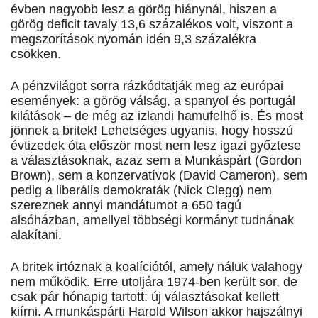
évben nagyobb lesz a görög hiánynál, hiszen a
görög deficit tavaly 13,6 százalékos volt, viszont a
megszorítások nyomán idén 9,3 százalékra
csökken.
A pénzvilágot sorra rázkódtatják meg az európai
események: a görög válság, a spanyol és portugál
kilátások – de még az izlandi hamufelhő is. És most
jönnek a britek! Lehetséges ugyanis, hogy hosszú
évtizedek óta először most nem lesz igazi győztese
a választásoknak, azaz sem a Munkáspárt (Gordon
Brown), sem a konzervatívok (David Cameron), sem
pedig a liberális demokraták (Nick Clegg) nem
szereznek annyi mandátumot a 650 tagú
alsóházban, amellyel többségi kormányt tudnának
alakítani.
A britek irtóznak a koalíciótól, amely náluk valahogy
nem működik. Erre utoljára 1974-ben került sor, de
csak pár hónapig tartott: új választásokat kellett
kiírni. A munkáspárti Harold Wilson akkor hajszálnyi