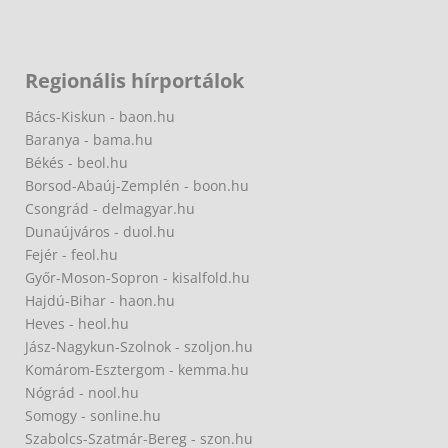
Regionális hírportálok
Bács-Kiskun - baon.hu
Baranya - bama.hu
Békés - beol.hu
Borsod-Abaúj-Zemplén - boon.hu
Csongrád - delmagyar.hu
Dunaújváros - duol.hu
Fejér - feol.hu
Győr-Moson-Sopron - kisalfold.hu
Hajdú-Bihar - haon.hu
Heves - heol.hu
Jász-Nagykun-Szolnok - szoljon.hu
Komárom-Esztergom - kemma.hu
Nógrád - nool.hu
Somogy - sonline.hu
Szabolcs-Szatmár-Bereg - szon.hu