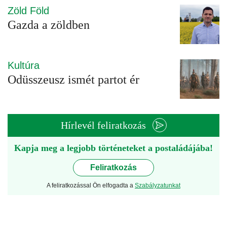
Zöld Föld
Gazda a zöldben
Kultúra
Odüsszeusz ismét partot ér
Hírlevél feliratkozás
Kapja meg a legjobb történeteket a postaládájába!
Feliratkozás
A feliratkozással Ön elfogadta a
Szabályzatunkat