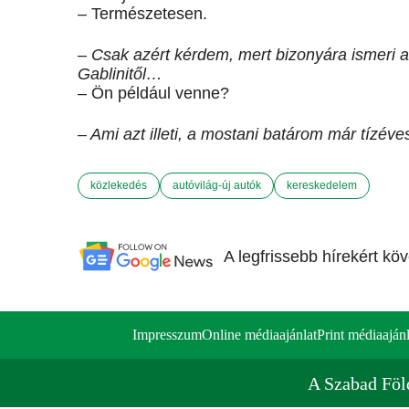
– Természetesen.
– Csak azért kérdem, mert bizonyára ismeri 
Gablinitől…
– Ön például venne?
– Ami azt illeti, a mostani batárom már tízév
közlekedés
autóvilág-új autók
kereskedelem
A legfrissebb hírekért kö
Impresszum
Online médiaajánlat
Print médiaajánl
A Szabad Föl