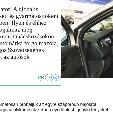
tot! A globális
et, és gyarmatosítóként
ben! Ilyen és ehhez
 fogalmaz meg
zakmai tanácskozásokon
autómárka forgalmazója,
os Szövetségének
t az autósok
matosan próbáljuk az egyre szaporodó bajokról
hogy az olykor csak kétpercnyi döntést igénylő tényeket