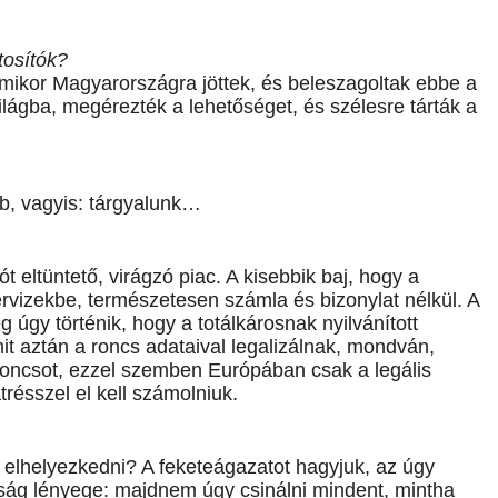
tosítók?
mikor Magyarországra jöttek, és beleszagoltak ebbe a
lágba, megérezték a lehetőséget, és szélesre tárták a
b, vagyis: tárgyalunk…
eltüntető, virágzó piac. A kisebbik baj, hogy a
rvizekbe, természetesen számla és bizonylat nélkül. A
 úgy történik, hogy a totálkárosnak nyilvánított
it aztán a roncs adataival legalizálnak, mondván,
t roncsot, ezzel szemben Európában csak a legális
ésszel el kell számolniuk.
lhelyezkedni? A feketeágazatot hagyjuk, az úgy
aság lényege: majdnem úgy csinálni mindent, mintha