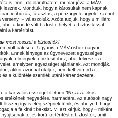
éta is lenni, de elárulhatom, mi már jóval a MÁV-
ajok lesznek. Mondtuk, hogy a károsultak nem kapnak
ában időhúzás, fárasztás, a pénzügyi felügyelet szerint
 a verseny” – válaszolták. Azóta tudjuk, hogy 8 milliárd
 ahol a köddé vált biztosító helyett a biztosítással
ni a kártérítést.
nak most rosszul a biztosítók?
 nem volt balesete. Ugyanis a MÁV-oshoz nagyon
osítók. Ennek lényege az úgynevezett egyezséges
agyok, elmegyek a biztosítóhoz, ahol felveszik a
velet, amelyben egyezséget ajánlanak. Azt mondják,
adod, akkor azonnal utaljuk, nem kell várnod a
s és a különféle szemlék utáni kárrendezésre.
tő, a kár valós összegét illetően 95 százalékos
alós értékének negyedére, harmadára. Az autósok nagy
t összeg így is elég szépnek tűnik, és ahelyett, hogy
adja a felkínált baksist. Mi azt kérjük, hogy – miként
újtsanak teljes körű kártérítést a biztosítók, amit