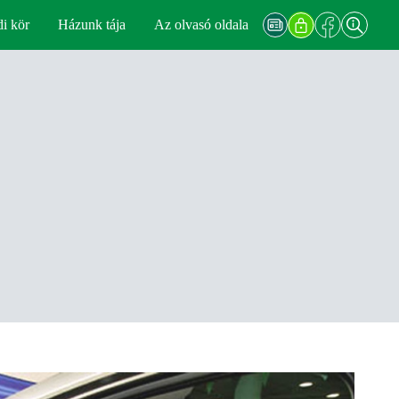
di kör
Házunk tája
Az olvasó oldala