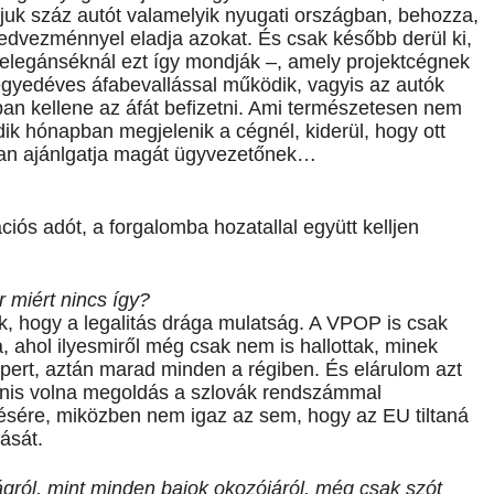
juk száz autót valamelyik nyugati országban, behozza,
rkedvezménnyel eladja azokat. És csak később derül ki,
– elegánséknál ezt így mondják –, amely projektcégnek
egyedéves áfabevallással működik, vagyis az autók
an kellene az áfát befizetni. Ami természetesen nem
ik hónapban megjelenik a cégnél, kiderül, hogy ott
alan ajánlgatja magát ügyvezetőnek…
ciós adót, a forgalomba hozatallal együtt kelljen
 miért nincs így?
uk, hogy a legalitás drága mulatság. A VPOP is csak
 ahol ilyesmiről még csak nem is hallottak, minek
ert, aztán marad minden a régiben. És elárulom azt
genis volna megoldás a szlovák rendszámmal
ípésére, miközben nem igaz az sem, hogy az EU tiltaná
ását.
ágról, mint minden bajok okozójáról, még csak szót