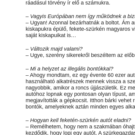
ráadásul törvény ír elő a számukra.
– Vagyis Európában nem így működnek a biz
– Ugyan! Azonnal bezárhatnák a boltot. Ám a
kiskapukra épülő, fekete-szürkén magyaros vi
saját kiskapuikat is…
– Változik majd valami?
– Ugye, szerény sikerekről beszéltem az előb
– Mi a helyzet az illegális bontókkal?
– Ahogy mondtam, ez egy évente 60 ezer autót 
használható alkatrészek mennek vissza a sze
nagyobbik, amikor a roncs újjászületik. Ez meg
autóhoz lopnak egy pontosan olyan típust, am
megjavították a gépkocsit. Itthon bárki vehe
bontók, amelyeknek aztán minden egyes alkatr
– Hogyan kell feketén-szürkén autót eladni?
– Remélhetem, hogy nem a szakmában óhajt e
kezdődik, hogy lopj egy autót. A szürkegazd