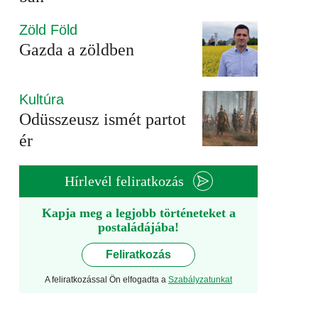
Zöld Föld
Gazda a zöldben
Kultúra
Odüsszeusz ismét partot
ér
Hírlevél feliratkozás
Kapja meg a legjobb történeteket a
postaládájába!
Feliratkozás
A feliratkozással Ön elfogadta a
Szabályzatunkat