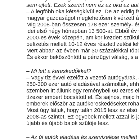
sem ejtett. Ezek szerint nem ez az oka az au
– A legfőbb oka kétségkívül ez. De az eddig f
magyar gazdaságot meglehetősen kivérzett ál
Míg 2008-ban összesen 178 ezer személy- és 
idei első négy hónapban 13 500-at. Ebből év 
2000-es évek közepén, amikor kezdett szűküln
befizetés mellett 10-12 éves részletfizetési l
Mert abban az évben már 30 százalékkal több
És ekkor beköszöntött a pénzügyi válság, s a 
– Mi lett a kereskedőkkel?
– Vagy tíz évvel ezelőtt a vezető autógyárak,
250-300 ezer autó eladásával számoltak, ehhez
szemben itt állunk egy reménybeli 60 ezres 
tízezer embert bocsátott el. És sajnos, majd 
emberek először az autókereskedéseket roha
Most úgy látjuk, hogy talán 2015 lesz az első
2008-as szintet. Ez egyebek mellett azzal is 
újabb és újabb bajok szülője lesz.
– Az új autók eladása és szervizelése mellett 