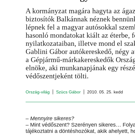
A kormányzat magára hagyta az ágaza
biztosítók Balkánnak néznek bennünk
lépnek fel a magyar autósokkal szem
hasonló mondatokat kiált az éterbe,
nyilatkozataiban, illetve mond el s
Gablini Gábor autókereskedő, négy 
a Gépjármű-márkakereskedők Ország
elnöke, aki munkanapjának egy részé
védőszentjeként tölti.
Ország-világ
Szücs Gábor
2010. 05. 25. kedd
– Mennyire sikeres?
– Mint védőszent? Szerényen sikeres… Folya
tájékoztatni a döntéshozókat, akik ahelyett, 