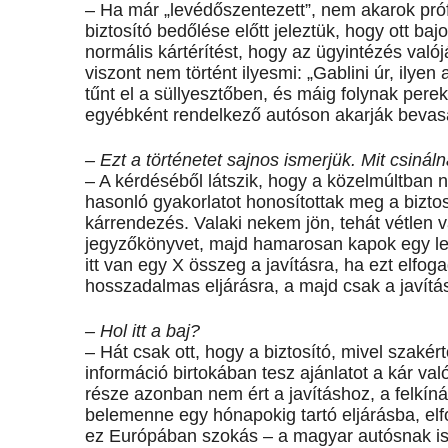
– Ha már „levédőszentezett”, nem akarok próf
biztosító bedőlése előtt jeleztük, hogy ott b
normális kártérítést, hogy az ügyintézés valój
viszont nem történt ilyesmi: „Gablini úr, ilyen
tűnt el a süllyesztőben, és máig folynak perek,
egyébként rendelkező autóson akarják bevasal
– Ezt a történetet sajnos ismerjük. Mit csinál
– A kérdéséből látszik, hogy a közelmúltban
hasonló gyakorlatot honosítottak meg a bizt
kárrendezés. Valaki nekem jön, tehát vétlen v
jegyzőkönyvet, majd hamarosan kapok egy le
itt van egy X összeg a javításra, ha ezt elfog
hosszadalmas eljárásra, a majd csak a javítá
– Hol itt a baj?
– Hát csak ott, hogy a biztosító, mivel szakér
információ birtokában tesz ajánlatot a kár v
része azonban nem ért a javításhoz, a felkínál
belemenne egy hónapokig tartó eljárásba, elfog
ez Európában szokás – a magyar autósnak is ny