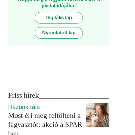
postaládájába!
Digitális lap
Nyomtatott lap
Friss hírek
Házunk tája
Most éri meg feltölteni a
fagyasztót: akció a SPAR-
ban