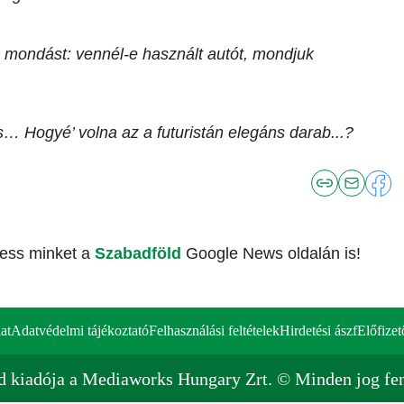
a mondást: vennél-e használt autót, mondjuk
es… Hogyé’ volna az a futuristán elegáns darab...?
vess minket a
Szabadföld
Google News oldalán is!
at
Adatvédelmi tájékoztató
Felhasználási feltételek
Hirdetési ászf
Előfizet
d kiadója a Mediaworks Hungary Zrt. © Minden jog fen