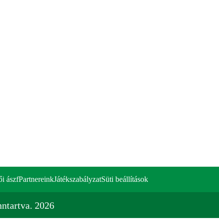
ői ászf
Partnereink
Játékszabályzat
Süti beállítások
ntartva. 2026