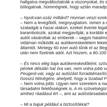
hallgatva megváltoztatnák a viszonyokat, és e
bólogatnak, hümmögnek, hogy aztán maradjo
– Nyolcvan-száz milliárd? Honnan veszi eze
– Nem a levegőből, megnyugtatom. Ismeri a 
szaladgál a hazai utakon, ezeket évente legal
karambolozik, azokat megjavítják; a korábbi 
autót vásároltak az emberek – vagyis hatalma
vidáman működik az autókereskedelem fekete-,
államtól. Mintegy 60 ezer autó tűnik el az il
után nem fizetnek adót. Azt hiszem, a 80-10
– És nincs elég baja autókereskedőként, szö
péntek délután hat óra van, nem volna jobb v
Peugeot-val, vagy az autózást forradalmasító, 
hosszú hétvégére, ahelyett, hogy a Szabad F
– Nem volna jobb. Ugyan nem szeretem a nagy
társadalmi felelősségnek is. A mi szövetségün
amihez ráadásul ért –, ami az autóstársadalom
– Mi a bajuk például a biztosítókkal?