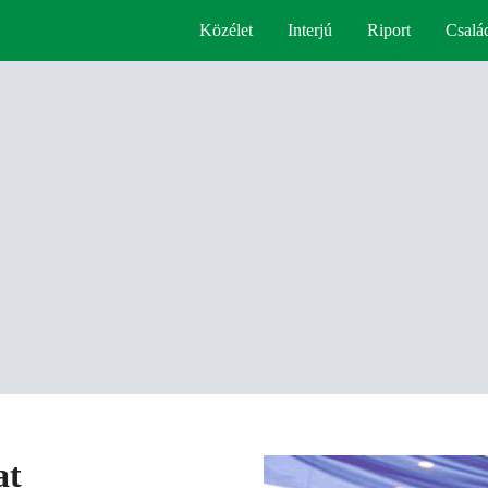
Közélet
Interjú
Riport
Csalá
at