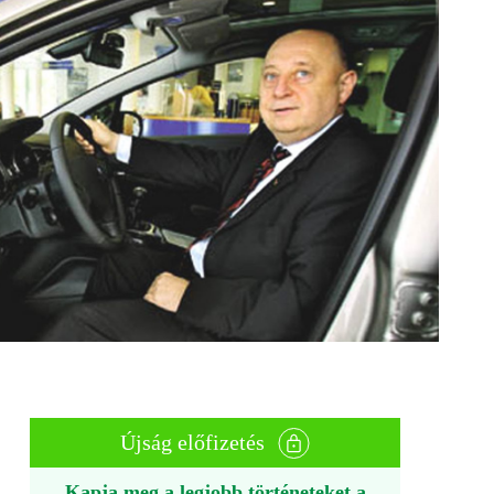
Újság előfizetés
Kapja meg a legjobb történeteket a