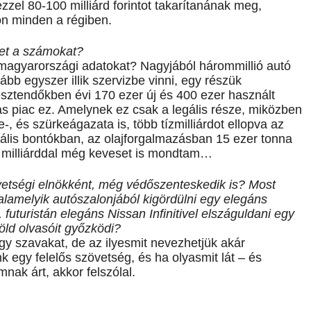
zzel 80-100 milliárd forintot takarítanának meg,
n minden a régiben.
ket a számokat?
magyarországi adatokat? Nagyjából hárommillió autó
ább egyszer illik szervizbe vinni, egy részük
esztendőkben évi 170 ezer új és 400 ezer használt
s piac ez. Amelynek ez csak a legális része, miközben
 és szürkeágazata is, több tízmilliárdot ellopva az
legális bontókban, az olajforgalmazásban 15 ezer tonna
0 milliárddal még keveset is mondtam…
vetségi elnökként, még védőszenteskedik is? Most
alamelyik autószalonjából kigördülni egy elegáns
futuristán elegáns Nissan Infinitivel elszáguldani egy
öld olvasóit győzködi?
 szavakat, de az ilyesmit nevezhetjük akár
k egy felelős szövetség, és ha olyasmit lát – és
nak árt, akkor felszólal.