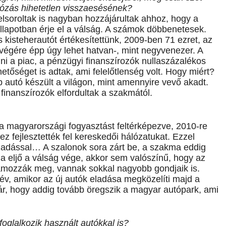
tózás hihetetlen visszaesésének?
elsoroltak is nagyban hozzájárultak ahhoz, hogy a
lapotban érje el a válság. A számok döbbenetesek.
kisteherautót értékesítettünk, 2009-ben 71 ezret, az
végére épp úgy lehet hatvan-, mint negyvenezer. A
i a piac, a pénzügyi finanszírozók nullaszázalékos
ehetőséget is adtak, ami felelőtlenség volt. Hogy miért?
 autó készült a világon, mint amennyire vevő akadt.
finanszírozók elfordultak a szakmától.
 a magyarországi fogyasztást feltérképezve, 2010-re
 fejlesztették fel kereskedői hálózatukat. Ezzel
eladással… A szalonok sora zárt be, a szakma eddig
ha eljő a válság vége, akkor sem valószínű, hogy az
mozzák meg, vannak sokkal nagyobb gondjaik is.
 év, amikor az új autók eladása megközelíti majd a
jár, hogy addig tovább öregszik a magyar autópark, ami
foglalkozik használt autókkal is?