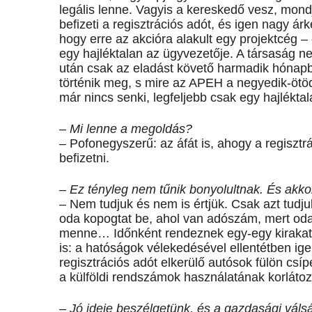
legális lenne. Vagyis a kereskedő vesz, mond
befizeti a regisztrációs adót, és igen nagy á
hogy erre az akcióra alakult egy projektcég 
egy hajléktalan az ügyvezetője. A társaság n
után csak az eladást követő harmadik hónapb
történik meg, s mire az APEH a negyedik-ötöd
már nincs senki, legfeljebb csak egy hajlékt
– Mi lenne a megoldás?
– Pofonegyszerű: az áfát is, ahogy a regisztrá
befizetni.
– Ez tényleg nem tűnik bonyolultnak. És akkor
– Nem tudjuk és nem is értjük. Csak azt tudj
oda kopogtat be, ahol van adószám, mert oda,
menne… Időnként rendeznek egy-egy kirakatp
is: a hatóságok vélekedésével ellentétben i
regisztrációs adót elkerülő autósok fülön cs
a külföldi rendszámok használatának korlátoz
– Jó ideje beszélgetünk, és a gazdasági váls