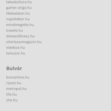
lakaskultura.hu
gamer.origo.hu
likebalaton.hu
napidoktor.hu
mindmegette.hu
travelo.hu
dietaesfitnesz.hu
vitorlazasmagazin.hu
videkize.hu
tvmusor.hu
Bulvár
borsonline.hu
ripost.hu
metropol.hu
life.hu
she.hu