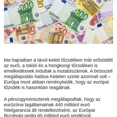
Ma hajnalban a távol-keleti tőzsdéken már erősödött
az euró, a tokiói és a hongkongi tőzsdéken is
emelkedésnek indultak a mutatószámok. A brüsszeli
megállapodás hatása Keleten szinte azonnali volt –
Európa most abban reménykedik, hogy az európai
tőzsdék is hasonlóan reagálnak.
A pénzügyminiszterek megállapodtak, hogy az
eurózóna tagállamainak 440 milliárd euró
hitelgarancia áll rendelkezésére, az Európai
Bizottság pedig 60 milliárd euró rendkívüli