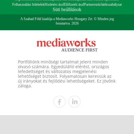
Felhasználási feltételek
Hirdetési ászf
Előfizetői ászf
Partnereink
Játékszabályzat
Süti beállítások
A Szabad Föld kiadója a Mediaworks Hungary Zrt. © Minden jog
fenntartva. 2026
Portfóliónk minőségi tartalmat jelent minden
olvasó számára. Egyedülálló elérést, országos
lefedettséget és változatos megjelenési
lehetőséget biztosít. Folyamatosan keressük az
új irányokat és fejlődési lehetőségeket. Ez jövőnk
záloga.