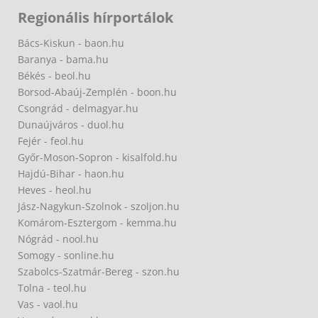
Regionális hírportálok
Bács-Kiskun - baon.hu
Baranya - bama.hu
Békés - beol.hu
Borsod-Abaúj-Zemplén - boon.hu
Csongrád - delmagyar.hu
Dunaújváros - duol.hu
Fejér - feol.hu
Győr-Moson-Sopron - kisalfold.hu
Hajdú-Bihar - haon.hu
Heves - heol.hu
Jász-Nagykun-Szolnok - szoljon.hu
Komárom-Esztergom - kemma.hu
Nógrád - nool.hu
Somogy - sonline.hu
Szabolcs-Szatmár-Bereg - szon.hu
Tolna - teol.hu
Vas - vaol.hu