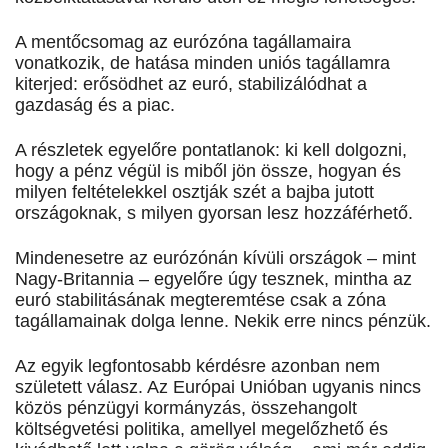
A mentőcsomag az eurózóna tagállamaira
vonatkozik, de hatása minden uniós tagállamra
kiterjed: erősödhet az euró, stabilizálódhat a
gazdaság és a piac.
A részletek egyelőre pontatlanok: ki kell dolgozni,
hogy a pénz végül is miből jön össze, hogyan és
milyen feltételekkel osztják szét a bajba jutott
országoknak, s milyen gyorsan lesz hozzáférhető.
Mindenesetre az eurózónán kívüli országok – mint
Nagy-Britannia – egyelőre úgy tesznek, mintha az
euró stabilitásának megteremtése csak a zóna
tagállamainak dolga lenne. Nekik erre nincs pénzük.
Az egyik legfontosabb kérdésre azonban nem
született válasz. Az Európai Unióban ugyanis nincs
közös pénzügyi kormányzás, összehangolt
költségvetési politika, amellyel megelőzhető és