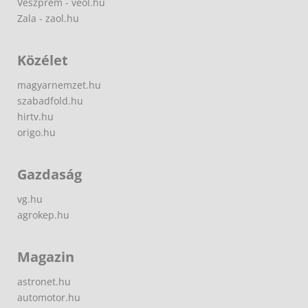
Veszprém - veol.hu
Zala - zaol.hu
Közélet
magyarnemzet.hu
szabadfold.hu
hirtv.hu
origo.hu
Gazdaság
vg.hu
agrokep.hu
Magazin
astronet.hu
automotor.hu