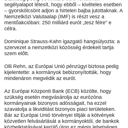
segélyalapot létesít, hogy ebből – kivételes esetben
– gyorskölcsönt adjon a hirtelen bajba jutottaknak. A
Nemzetközi Valutaalap (IMF) is részt vesz a
mentőakcióban: 250 milliárd eurót „tesz félre” e
célra.
Dominique Strauss-Kahn igazgató hangsúlyozta: a
szervezet a nemzetközi közösség érdekeit tartja
szem előtt.
Olli Rehn, az Európai Unió pénzügyi biztosa pedig
kijelentette: a kormányok bebizonyították, hogy
mindenáron megvédik az eurót.
Az Európai Központi Bank (ECB) közölte, hogy
szükség esetén megvásárolja az eurózóna
kormányainak bizonyos adósságait, ha ezzel
szavatolja a likviditást bizonyos piaci területeken.
Bár az Európai Unió törvényei tiltják a kötvények
közvetlen felvásárlását a kormányoktól, de bankok
közbeiktatásával kerülő úton ez mégis lehetséges.