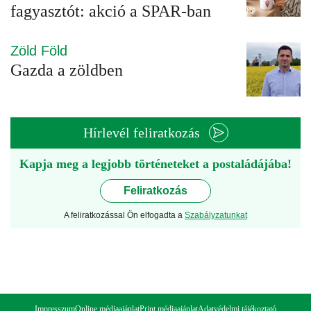
fagyasztót: akció a SPAR-ban
Zöld Föld
Gazda a zöldben
Hírlevél feliratkozás
Kapja meg a legjobb történeteket a postaládájába!
Feliratkozás
A feliratkozással Ön elfogadta a
Szabályzatunkat
Impresszum
Online médiaajánlat
Print médiaajánlat
Adatvédelmi tájékoztató