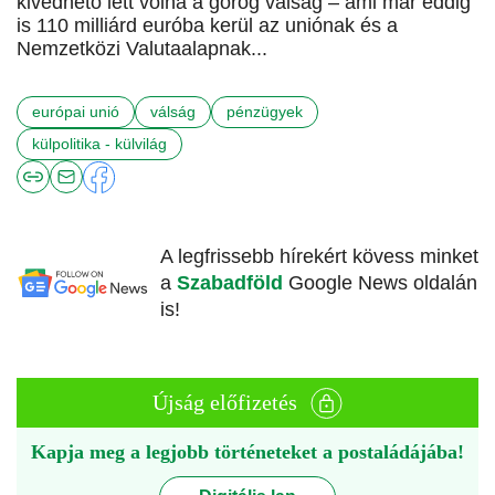
kivédhető lett volna a görög válság – ami már eddig
is 110 milliárd euróba kerül az uniónak és a
Nemzetközi Valutaalapnak...
európai unió
válság
pénzügyek
külpolitika - külvilág
A legfrissebb hírekért kövess minket
a
Szabadföld
Google News oldalán
is!
Újság előfizetés
Kapja meg a legjobb történeteket a postaládájába!