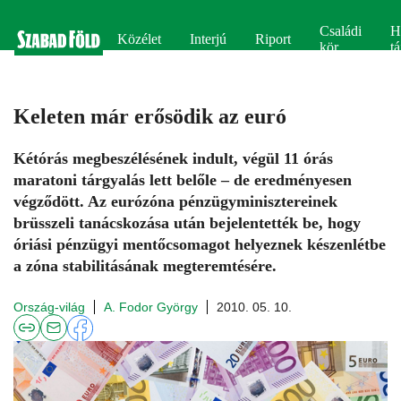
Családi
H
Közélet
Interjú
Riport
kör
tá
Keleten már erősödik az euró
Kétórás megbeszélésének indult, végül 11 órás
maratoni tárgyalás lett belőle – de eredményesen
végződött. Az eurózóna pénzügyminisztereinek
brüsszeli tanácskozása után bejelentették be, hogy
óriási pénzügyi mentőcsomagot helyeznek készenlétbe
a zóna stabilitásának megteremtésére.
Ország-világ
A. Fodor György
2010. 05. 10.