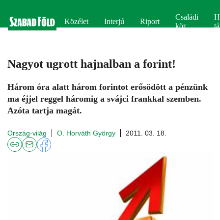
Családi
H
Közélet
Interjú
Riport
kör
tá
Nagyot ugrott hajnalban a forint!
Három óra alatt három forintot erősödött a pénzünk
ma éjjel reggel háromig a svájci frankkal szemben.
Azóta tartja magát.
Ország-világ
O. Horváth György
2011. 03. 18.