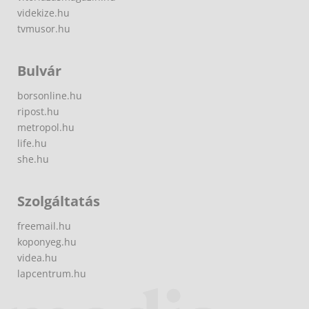
videkize.hu
tvmusor.hu
Bulvár
borsonline.hu
ripost.hu
metropol.hu
life.hu
she.hu
Szolgáltatás
freemail.hu
koponyeg.hu
videa.hu
lapcentrum.hu