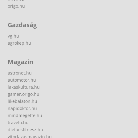
origo.hu
Gazdaság
vg.hu
agrokep.hu
Magazin
astronet.hu
automotor.hu
lakaskultura.hu
gamer.origo.hu
likebalaton.hu
napidoktor.hu
mindmegette.hu
travelo.hu
dietaesfitnesz.hu
vitorlazasmagazin.hu