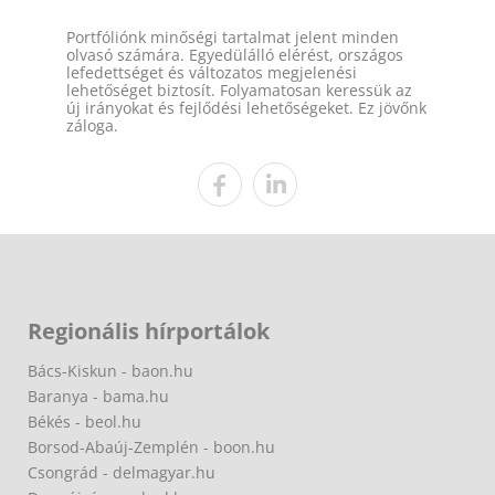
Portfóliónk minőségi tartalmat jelent minden
olvasó számára. Egyedülálló elérést, országos
lefedettséget és változatos megjelenési
lehetőséget biztosít. Folyamatosan keressük az
új irányokat és fejlődési lehetőségeket. Ez jövőnk
záloga.
Regionális hírportálok
Bács-Kiskun - baon.hu
Baranya - bama.hu
Békés - beol.hu
Borsod-Abaúj-Zemplén - boon.hu
Csongrád - delmagyar.hu