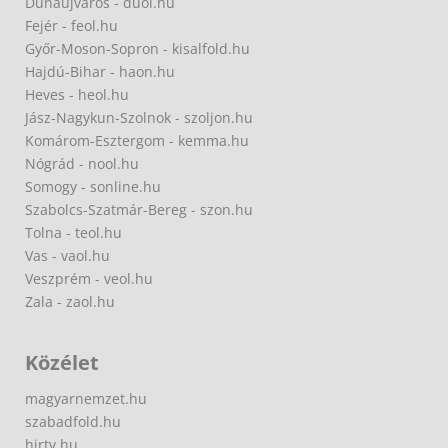
Dunaújváros - duol.hu
Fejér - feol.hu
Győr-Moson-Sopron - kisalfold.hu
Hajdú-Bihar - haon.hu
Heves - heol.hu
Jász-Nagykun-Szolnok - szoljon.hu
Komárom-Esztergom - kemma.hu
Nógrád - nool.hu
Somogy - sonline.hu
Szabolcs-Szatmár-Bereg - szon.hu
Tolna - teol.hu
Vas - vaol.hu
Veszprém - veol.hu
Zala - zaol.hu
Közélet
magyarnemzet.hu
szabadfold.hu
hirtv.hu