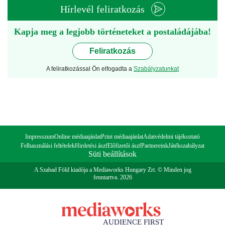
Hírlevél feliratkozás
Kapja meg a legjobb történeteket a postaládájába!
Feliratkozás
A feliratkozással Ön elfogadta a
Szabályzatunkat
Impresszum
Online médiaajánlat
Print médiaajánlat
Adatvédelmi tájékoztató
Felhasználási feltételek
Hirdetési ászf
Előfizetői ászf
Partnereink
Játékszabályzat
Süti beállítások
A Szabad Föld kiadója a Mediaworks Hungary Zrt. © Minden jog
fenntartva. 2026