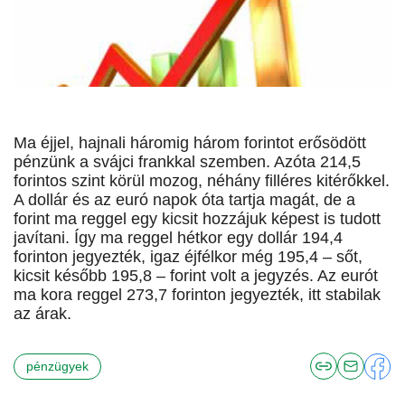
Ma éjjel, hajnali háromig három forintot erősödött
pénzünk a svájci frankkal szemben. Azóta 214,5
forintos szint körül mozog, néhány filléres kitérőkkel.
A dollár és az euró napok óta tartja magát, de a
forint ma reggel egy kicsit hozzájuk képest is tudott
javítani. Így ma reggel hétkor egy dollár 194,4
forinton jegyezték, igaz éjfélkor még 195,4 – sőt,
kicsit később 195,8 – forint volt a jegyzés. Az eurót
ma kora reggel 273,7 forinton jegyezték, itt stabilak
az árak.
pénzügyek