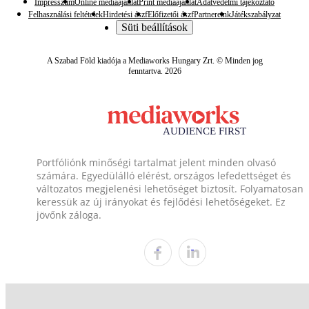
Impresszum
Online médiaajánlat
Print médiaajánlat
Adatvédelmi tájékoztató
Felhasználási feltételek
Hirdetési ászf
Előfizetői ászf
Partnereink
Játékszabályzat
Süti beállítások
A Szabad Föld kiadója a Mediaworks Hungary Zrt. © Minden jog
fenntartva. 2026
Portfóliónk minőségi tartalmat jelent minden olvasó
számára. Egyedülálló elérést, országos lefedettséget és
változatos megjelenési lehetőséget biztosít. Folyamatosan
keressük az új irányokat és fejlődési lehetőségeket. Ez
jövőnk záloga.