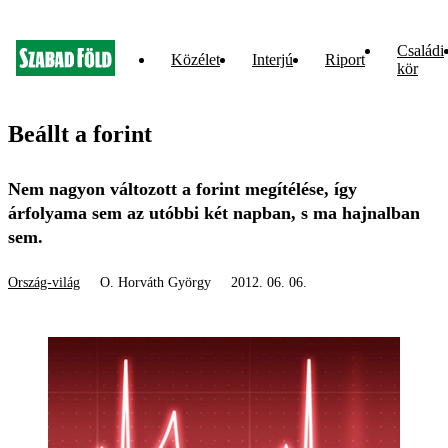
Családi
Közélet
Interjú
Riport
kör
Beállt a forint
Nem nagyon változott a forint megítélése, így
árfolyama sem az utóbbi két napban, s ma hajnalban
sem.
Ország-világ
O. Horváth György
2012. 06. 06.