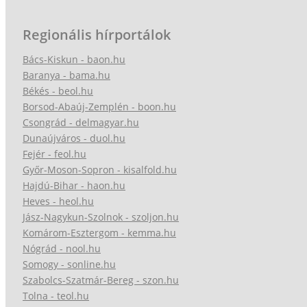
Regionális hírportálok
Bács-Kiskun - baon.hu
Baranya - bama.hu
Békés - beol.hu
Borsod-Abaúj-Zemplén - boon.hu
Csongrád - delmagyar.hu
Dunaújváros - duol.hu
Fejér - feol.hu
Győr-Moson-Sopron - kisalfold.hu
Hajdú-Bihar - haon.hu
Heves - heol.hu
Jász-Nagykun-Szolnok - szoljon.hu
Komárom-Esztergom - kemma.hu
Nógrád - nool.hu
Somogy - sonline.hu
Szabolcs-Szatmár-Bereg - szon.hu
Tolna - teol.hu