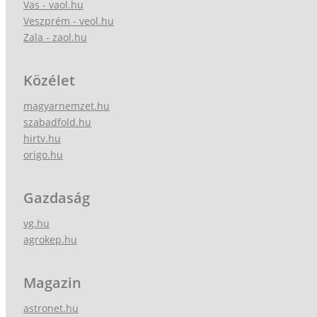
Vas - vaol.hu
Veszprém - veol.hu
Zala - zaol.hu
Közélet
magyarnemzet.hu
szabadfold.hu
hirtv.hu
origo.hu
Gazdaság
vg.hu
agrokep.hu
Magazin
astronet.hu