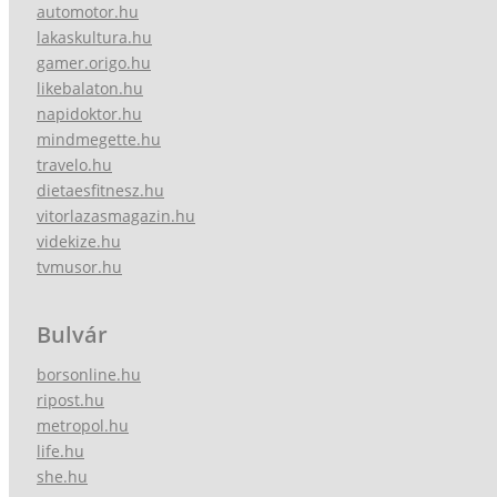
automotor.hu
lakaskultura.hu
gamer.origo.hu
likebalaton.hu
napidoktor.hu
mindmegette.hu
travelo.hu
dietaesfitnesz.hu
vitorlazasmagazin.hu
videkize.hu
tvmusor.hu
Bulvár
borsonline.hu
ripost.hu
metropol.hu
life.hu
she.hu