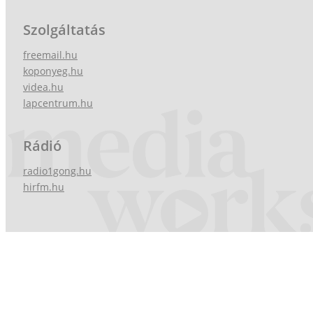
Szolgáltatás
freemail.hu
koponyeg.hu
videa.hu
lapcentrum.hu
Rádió
radio1gong.hu
hirfm.hu