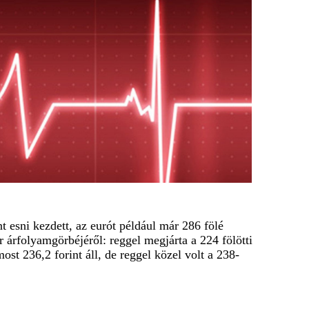
 esni kezdett, az eurót például már 286 fölé
r árfolyamgörbéjéről: reggel megjárta a 224 fölötti
st 236,2 forint áll, de reggel közel volt a 238-