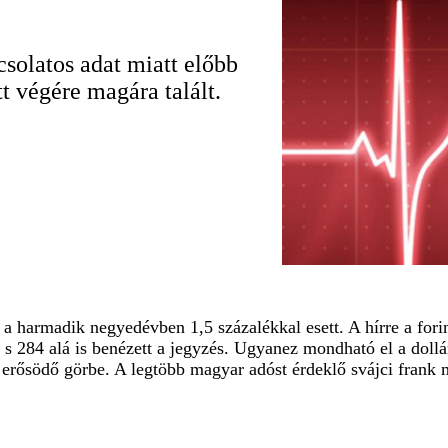
csolatos adat miatt előbb
t végére magára talált.
 harmadik negyedévben 1,5 százalékkal esett. A hírre a forint
, s 284 alá is benézett a jegyzés. Ugyanez mondható el a dollá
erősödő görbe. A legtöbb magyar adóst érdeklő svájci frank mo