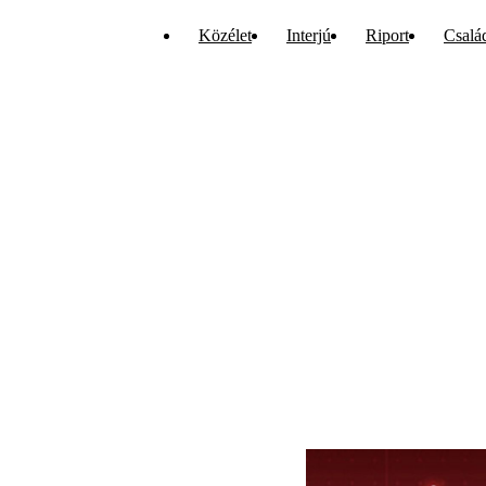
Közélet
Interjú
Riport
Csalá