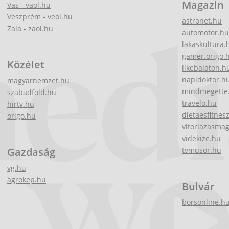
Magazin
Vas - vaol.hu
Veszprém - veol.hu
astronet.hu
Zala - zaol.hu
automotor.hu
lakaskultura.
gamer.origo.
Közélet
likebalaton.h
napidoktor.h
magyarnemzet.hu
mindmegette
szabadfold.hu
travelo.hu
hirtv.hu
dietaesfitnes
origo.hu
vitorlazasma
videkize.hu
Gazdaság
tvmusor.hu
vg.hu
agrokep.hu
Bulvár
borsonline.h