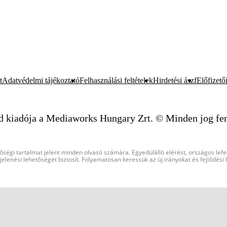
t
Adatvédelmi tájékoztató
Felhasználási feltételek
Hirdetési ászf
Előfizetői
d kiadója a Mediaworks Hungary Zrt. © Minden jog fen
őségi tartalmat jelent minden olvasó számára. Egyedülálló elérést, országos lef
elenési lehetőséget biztosít. Folyamatosan keressük az új irányokat és fejlődési