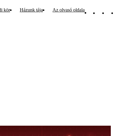
di kör
Házunk tája
Az olvasó oldala