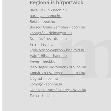
Regionális hírportálok
Bács-Kiskun - baon.hu
Baranya - bama.hu
Békés - beol.hu
Borsod-Abaúj-Zemplén - boon.hu
Csongrád - delmagyar.hu
Dunaújváros - duol.hu
Fejér - feol.hu
Győr-Moson-Sopron - kisalfold.hu
Hajdú-Bihar - haon.hu
Heves - heol.hu
Jász-Nagykun-Szolnok - szoljon.hu
Komárom-Esztergom - kemma.hu
Nógrád - nool.hu
Somogy - sonline.hu
Szabolcs-Szatmár-Bereg - szon.hu
Tolna - teol.hu