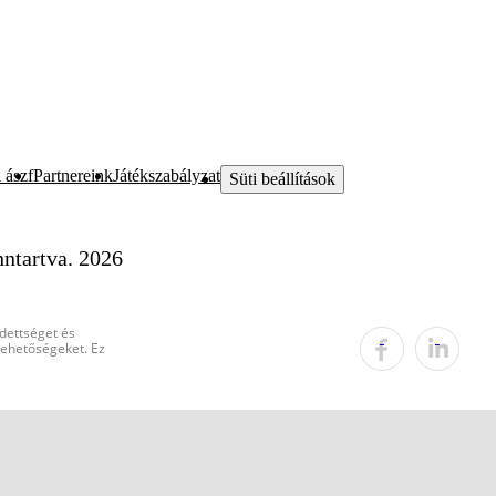
 ászf
Partnereink
Játékszabályzat
Süti beállítások
ntartva. 2026
edettséget és
 lehetőségeket. Ez