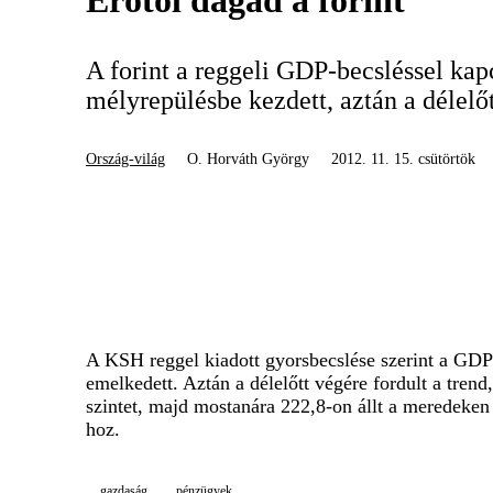
Erőtől dagad a forint
A forint a reggeli GDP-becsléssel kap
mélyrepülésbe kezdett, aztán a délelőt
Ország-világ
O. Horváth György
2012. 11. 15. csütörtök
A KSH reggel kiadott gyorsbecslése szerint a GDP a
emelkedett. Aztán a délelőtt végére fordult a trend
szintet, majd mostanára 222,8-on állt a meredeken 
hoz.
gazdaság
pénzügyek