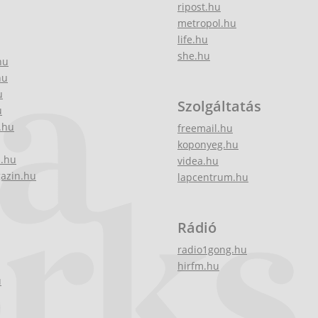
ripost.hu
metropol.hu
life.hu
she.hu
hu
hu
u
Szolgáltatás
u
.hu
freemail.hu
koponyeg.hu
z.hu
videa.hu
gazin.hu
lapcentrum.hu
Rádió
radio1gong.hu
hirfm.hu
u