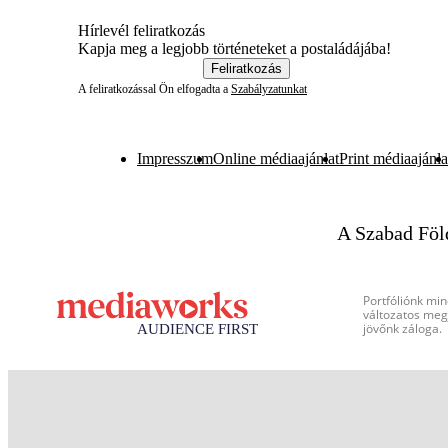
Hírlevél feliratkozás
Kapja meg a legjobb történeteket a postaládájába!
Feliratkozás
A feliratkozással Ön elfogadta a
Szabályzatunkat
Impresszum
Online médiaajánlat
Print médiaajánla
A Szabad Föl
Portfóliónk min
változatos megj
jövőnk záloga.