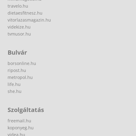
travelo.hu
dietaesfitnesz.hu
vitorlazasmagazin.hu
videkize.hu
tvmusor.hu
Bulvár
borsonline.hu
ripost.hu
metropol.hu
life.hu
she.hu
Szolgáltatás
freemail.hu
koponyeg.hu
videa.hu