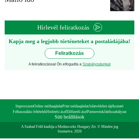
Hírlevél feliratkozás
Kapja meg a legjobb történeteket a postaládájába!
Feliratkozás
A feliratkozással Ön elfogadta a
Szabályzatunkat
Impresszum
Online médiaajánlat
Print médiaajánlat
Adatvédelmi tájékoztató
Felhasználási feltételek
Hirdetési ászf
Előfizetői ászf
Partnereink
Játékszabályzat
Süti beállítások
A Szabad Föld kiadója a Mediaworks Hungary Zrt. © Minden jog
fenntartva. 2026