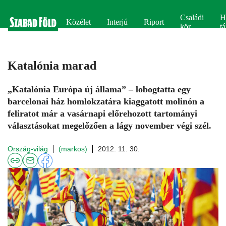
Családi
H
Közélet
Interjú
Riport
kör
tá
Katalónia marad
„Katalónia Európa új állama” – lobogtatta egy
barcelonai ház homlokzatára kiaggatott molinón a
feliratot már a vasárnapi előrehozott tartományi
választásokat megelőzően a lágy november végi szél.
Ország-világ
(markos)
2012. 11. 30.