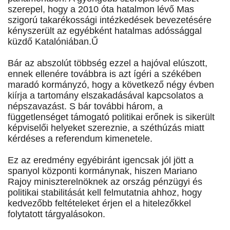
szerepel, hogy a 2010 óta hatalmon lévő Mas
szigorú takarékossági intézkedések bevezetésére
kényszerült az egyébként hatalmas adóssággal
küzdő Katalóniában.Ű
Bár az abszolút többség ezzel a hajóval elúszott,
ennek ellenére továbbra is azt ígéri a székében
maradó kormányzó, hogy a következő négy évben
kiírja a tartomány elszakadásával kapcsolatos a
népszavazást. S bár további három, a
függetlenséget támogató politikai erőnek is sikerült
képviselői helyeket szereznie, a széthúzás miatt
kérdéses a referendum kimenetele.
Ez az eredmény egyébiránt igencsak jól jött a
spanyol központi kormánynak, hiszen Mariano
Rajoy miniszterelnöknek az ország pénzügyi és
politikai stabilitását kell felmutatnia ahhoz, hogy
kedvezőbb feltételeket érjen el a hitelezőkkel
folytatott tárgyalásokon.