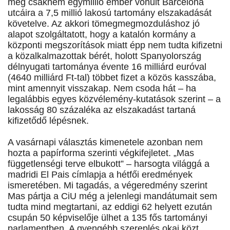
még csaknem egymillió ember vonult Barcelona
utcáira a 7,5 millió lakosú tartomány elszakadását
követelve. Az akkori tömegmegmozduláshoz jó
alapot szolgáltatott, hogy a katalón kormány a
központi megszorítások miatt épp nem tudta kifizetni
a közalkalmazottak bérét, holott Spanyolország
délnyugati tartománya évente 16 milliárd euróval
(4640 milliárd Ft-tal) többet fizet a közös kasszába,
mint amennyit visszakap. Nem csoda hát – ha
legalábbis egyes közvélemény-kutatások szerint – a
lakosság 80 százaléka az elszakadást tartaná
kifizetődő lépésnek.
A vasárnapi választás kimenetele azonban nem
hozta a papírforma szerinti végkifejletet. „Mas
függetlenségi terve elbukott” – harsogta világgá a
madridi El Pais címlapja a hétfői eredmények
ismeretében. Mi tagadás, a végeredmény szerint
Mas pártja a CiU még a jelenlegi mandátumait sem
tudta mind megtartani, az eddigi 62 helyett ezután
csupán 50 képviselője ülhet a 135 fős tartományi
parlamentben. A gyengébb szereplés okai közt