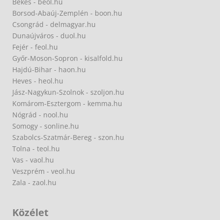
Békés - beol.hu
Borsod-Abaúj-Zemplén - boon.hu
Csongrád - delmagyar.hu
Dunaújváros - duol.hu
Fejér - feol.hu
Győr-Moson-Sopron - kisalfold.hu
Hajdú-Bihar - haon.hu
Heves - heol.hu
Jász-Nagykun-Szolnok - szoljon.hu
Komárom-Esztergom - kemma.hu
Nógrád - nool.hu
Somogy - sonline.hu
Szabolcs-Szatmár-Bereg - szon.hu
Tolna - teol.hu
Vas - vaol.hu
Veszprém - veol.hu
Zala - zaol.hu
Közélet