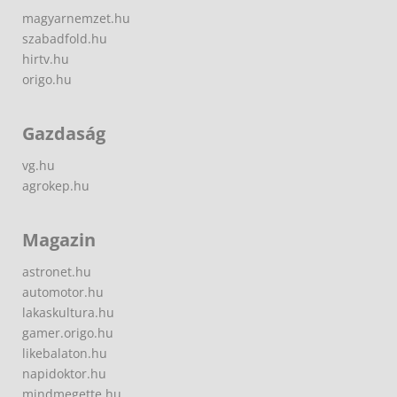
magyarnemzet.hu
szabadfold.hu
hirtv.hu
origo.hu
Gazdaság
vg.hu
agrokep.hu
Magazin
astronet.hu
automotor.hu
lakaskultura.hu
gamer.origo.hu
likebalaton.hu
napidoktor.hu
mindmegette.hu