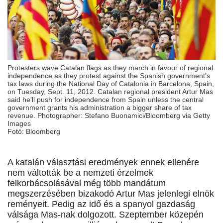
Protesters wave Catalan flags as they march in favour of regional
independence as they protest against the Spanish government's
tax laws during the National Day of Catalonia in Barcelona, Spain,
on Tuesday, Sept. 11, 2012. Catalan regional president Artur Mas
said he'll push for independence from Spain unless the central
government grants his administration a bigger share of tax
revenue. Photographer: Stefano Buonamici/Bloomberg via Getty
Images
Fotó: Bloomberg
A katalán választási eredmények ennek ellenére
nem váltották be a nemzeti érzelmek
felkorbácsolásával még több mandátum
megszerzésében bizakodó Artur Mas jelenlegi elnök
reményeit. Pedig az idő és a spanyol gazdaság
válsága Mas-nak dolgozott. Szeptember közepén