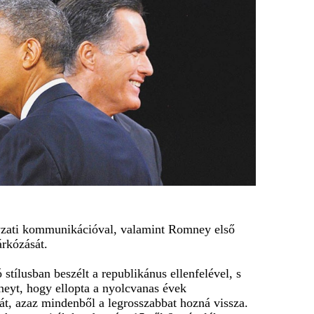
nyzati kommunikációval, valamint Romney első
árkózását.
 stílusban beszélt a republikánus ellenfelével, s
eyt, hogy ellopta a nyolcvanas évek
ját, azaz mindenből a legrosszabbat hozná vissza.