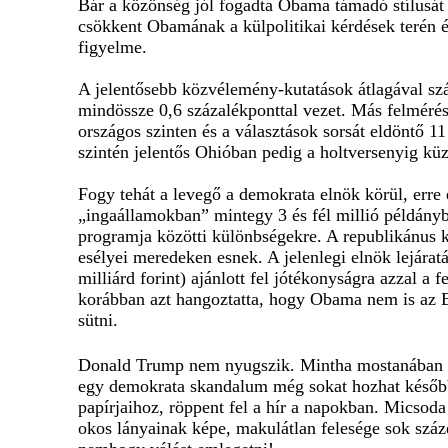
Bár a közönség jól fogadta Obama támadó stílusát és
csökkent Obamának a külpolitikai kérdések terén 
figyelme.
A jelentősebb közvélemény-kutatások átlagával szá
mindössze 0,6 százalékponttal vezet. Más felmérés
országos szinten és a választások sorsát eldöntő 1
szintén jelentős Ohióban pedig a holtversenyig küz
Fogy tehát a levegő a demokrata elnök körül, erre
„ingaállamokban” mintegy 3 és fél millió példány
programja közötti különbségekre. A republikánus k
esélyei meredeken esnek. A jelenlegi elnök lejárat
milliárd forint) ajánlott fel jótékonyságra azzal 
korábban azt hangoztatta, hogy Obama nem is az Eg
sütni.
Donald Trump nem nyugszik. Mintha mostanában ne
egy demokrata skandalum még sokat hozhat később 
papírjaihoz, röppent fel a hír a napokban. Micsoda 
okos lányainak képe, makulátlan felesége sok szá