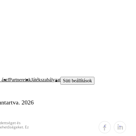
 ászf
Partnereink
Játékszabályzat
Süti beállítások
ntartva. 2026
edettséget és
 lehetőségeket. Ez