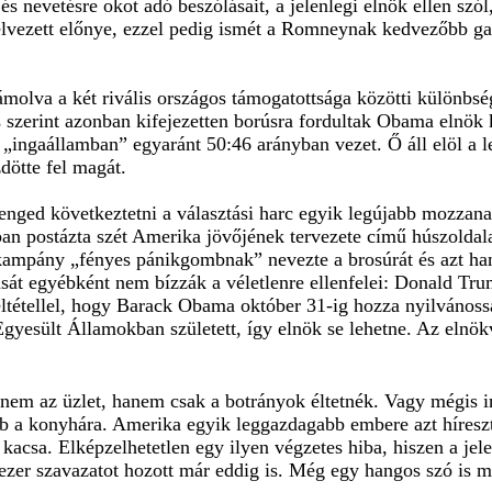
 nevetésre okot adó beszólásait, a jelenlegi elnök ellen szól
élvezett előnye, ezzel pedig ismét a Romneynak kedvezőbb ga
molva a két rivális országos támogatottsága közötti különbség
 szerint azonban kifejezetten borúsra fordultak Obama elnök
1 „ingaállamban” egyaránt 50:46 arányban vezet. Ő áll elöl a
dötte fel magát.
 enged következtetni a választási harc egyik legújabb mozza
ban postázta szét Amerika jövőjének tervezete című húszolda
ampány „fényes pánikgombnak” nevezte a brosúrát és azt hango
ását egyébként nem bízzák a véletlenre ellenfelei: Donald Tru
a feltétellel, hogy Barack Obama október 31-ig hozza nyilváno
yesült Államokban született, így elnök se lehetne. Az elnökv
m az üzlet, hanem csak a botrányok éltetnék. Vagy mégis i
a konyhára. Amerika egyik leggazdagabb embere azt híreszte
kacsa. Elképzelhetetlen egy ilyen végzetes hiba, hiszen a jele
zezer szavazatot hozott már eddig is. Még egy hangos szó is 