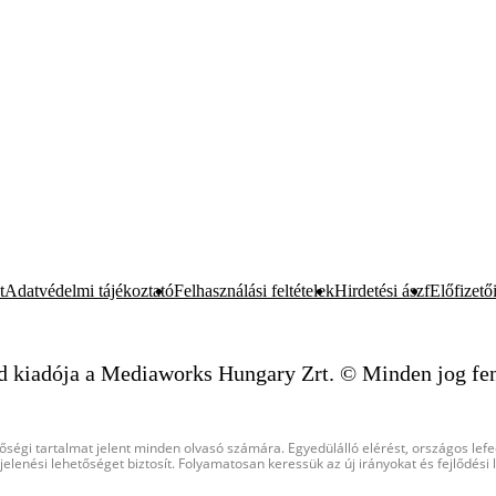
t
Adatvédelmi tájékoztató
Felhasználási feltételek
Hirdetési ászf
Előfizetői
d kiadója a Mediaworks Hungary Zrt. © Minden jog fen
őségi tartalmat jelent minden olvasó számára. Egyedülálló elérést, országos lef
elenési lehetőséget biztosít. Folyamatosan keressük az új irányokat és fejlődési