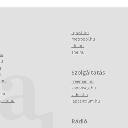
ripost.hu
metropol.hu
life.hu
she.hu
hu
hu
u
Szolgáltatás
u
.hu
freemail.hu
koponyeg.hu
z.hu
videa.hu
gazin.hu
lapcentrum.hu
Rádió