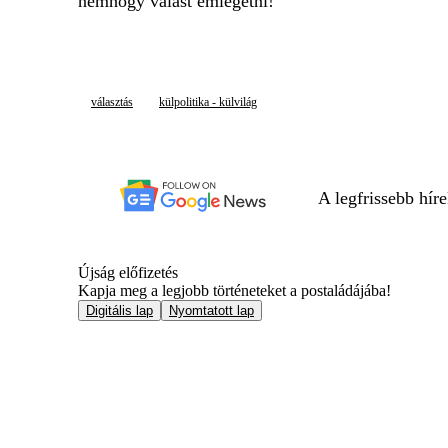
nemhogy válást emlegetni!
választás
külpolitika - külvilág
A legfrissebb hír
Újság előfizetés
Kapja meg a legjobb történeteket a postaládájába!
Digitális lap
Nyomtatott lap