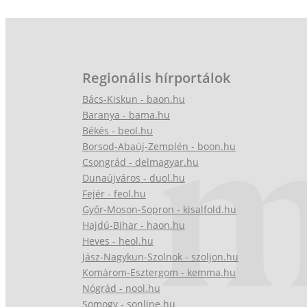
Regionális hírportálok
Bács-Kiskun - baon.hu
Baranya - bama.hu
Békés - beol.hu
Borsod-Abaúj-Zemplén - boon.hu
Csongrád - delmagyar.hu
Dunaújváros - duol.hu
Fejér - feol.hu
Győr-Moson-Sopron - kisalfold.hu
Hajdú-Bihar - haon.hu
Heves - heol.hu
Jász-Nagykun-Szolnok - szoljon.hu
Komárom-Esztergom - kemma.hu
Nógrád - nool.hu
Somogy - sonline.hu