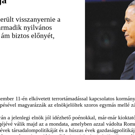
ja
rült visszanyernie a
armadik nyilvános
 ám biztos előnyét,
tember 11-én elkövetett terrortámadással kapcsolatos kormá
épésével magyarázzák az elnökjelöltek szoros egymás mellé z
orán a jelenlegi elnök jól idézhető poénokkal, már-már kioktató
géjévé válik majd az a mondata, amelyben azzal vádolta Romn
 évek társadalompolitikáját és a húszas évek gazdaságpolitiká