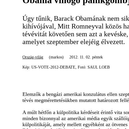
Obama villogó pánikgomb
Úgy tűnik, Barack Obamának nem sike
kihívójával, Mitt Romneyval közös h
tévévitát követően sem azt a kevéske,
amelyet szeptember elejéig élvezett.
Ország-világ
(markos)
2012. 11. 02. péntek
Kép: US-VOTE-2012-DEBATE, Fotó: SAUL LOEB
Elemzők a bengázi amerikai konzulátus ellen szep
tévés megmérettetésükben mutatott határozott fell
A múlt hétfőn a külpolitika kérdéseit érintő vita s
minden bizonnyal az amerikai média egyik szállói
külpolitikáját, amely mellett egyébként az ötvenes