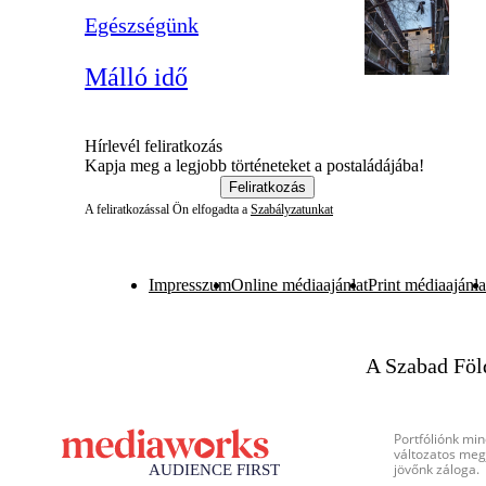
Egészségünk
Málló idő
Hírlevél feliratkozás
Kapja meg a legjobb történeteket a postaládájába!
Feliratkozás
A feliratkozással Ön elfogadta a
Szabályzatunkat
Impresszum
Online médiaajánlat
Print médiaajánla
A Szabad Föl
Portfóliónk min
változatos megj
jövőnk záloga.