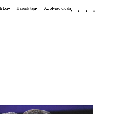
di kör
Házunk tája
Az olvasó oldala