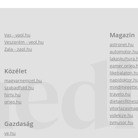
Magazin
Vas - vaol.hu
Veszprém - veol.hu
astronet.hu
Zala - zaol.hu
automotor.hu
lakaskultura.
gamer.origo.
Közélet
likebalaton.h
napidoktor.h
magyarnemzet.hu
mindmegette
szabadfold.hu
travelo.hu
hirtv.hu
dietaesfitnes
origo.hu
vitorlazasma
videkize.hu
Gazdaság
tvmusor.hu
vg.hu