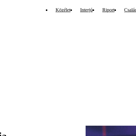
Közélet
Interjú
Riport
Csalá