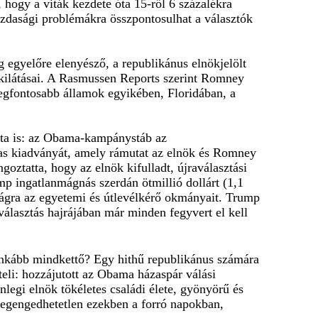
, hogy a viták kezdete óta 15-ről 6 százalékra
zdasági problémákra összpontosulhat a választók
 egyelőre elenyésző, a republikánus elnökjelölt
 kilátásai. A Rasmussen Reports szerint Romney
 legfontosabb államok egyikében, Floridában, a
nata is: az Obama-kampánystáb az
las kiadványát, amely rámutat az elnök és Romney
ztatta, hogy az elnök kifulladt, újraválasztási
mp ingatlanmágnás szerdán ötmillió dollárt (1,1
sságra az egyetemi és útlevélkérő okmányait. Trump
álasztás hajrájában már minden fegyvert el kell
nkább mindkettő? Egy hithű republikánus számára
li: hozzájutott az Obama házaspár válási
nlegi elnök tökéletes családi élete, gyönyörű és
megengedhetetlen ezekben a forró napokban,