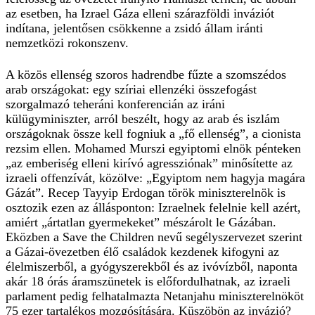
az esetben, ha Izrael Gáza elleni szárazföldi inváziót
indítana, jelentősen csökkenne a zsidó állam iránti
nemzetközi rokonszenv.
A közös ellenség szoros hadrendbe fűzte a szomszédos
arab országokat: egy szíriai ellenzéki összefogást
szorgalmazó teheráni konferencián az iráni
külügyminiszter, arról beszélt, hogy az arab és iszlám
országoknak össze kell fogniuk a „fő ellenség”, a cionista
rezsim ellen. Mohamed Murszi egyiptomi elnök pénteken
„az emberiség elleni kirívó agressziónak” minősítette az
izraeli offenzívát, közölve: „Egyiptom nem hagyja magára
Gázát”. Recep Tayyip Erdogan török miniszterelnök is
osztozik ezen az állásponton: Izraelnek felelnie kell azért,
amiért „ártatlan gyermekeket” mészárolt le Gázában.
Eközben a Save the Children nevű segélyszervezet szerint
a Gázai-övezetben élő családok kezdenek kifogyni az
élelmiszerből, a gyógyszerekből és az ivóvízből, naponta
akár 18 órás áramszünetek is előfordulhatnak, az izraeli
parlament pedig felhatalmazta Netanjahu miniszterelnököt
75 ezer tartalékos mozgósítására. Küszöbön az invázió?