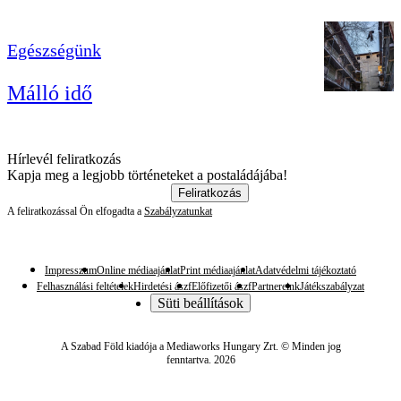
Egészségünk
Málló idő
Hírlevél feliratkozás
Kapja meg a legjobb történeteket a postaládájába!
Feliratkozás
A feliratkozással Ön elfogadta a
Szabályzatunkat
Impresszum
Online médiaajánlat
Print médiaajánlat
Adatvédelmi tájékoztató
Felhasználási feltételek
Hirdetési ászf
Előfizetői ászf
Partnereink
Játékszabályzat
Süti beállítások
A Szabad Föld kiadója a Mediaworks Hungary Zrt. © Minden jog
fenntartva. 2026