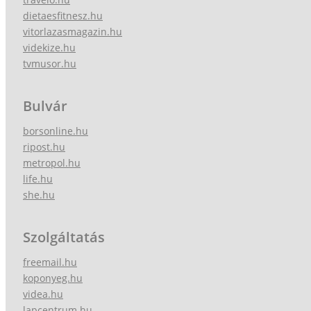
dietaesfitnesz.hu
vitorlazasmagazin.hu
videkize.hu
tvmusor.hu
Bulvár
borsonline.hu
ripost.hu
metropol.hu
life.hu
she.hu
Szolgáltatás
freemail.hu
koponyeg.hu
videa.hu
lapcentrum.hu