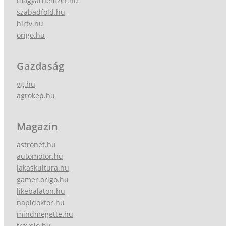
magyarnemzet.hu
szabadfold.hu
hirtv.hu
origo.hu
Gazdaság
vg.hu
agrokep.hu
Magazin
astronet.hu
automotor.hu
lakaskultura.hu
gamer.origo.hu
likebalaton.hu
napidoktor.hu
mindmegette.hu
travelo.hu