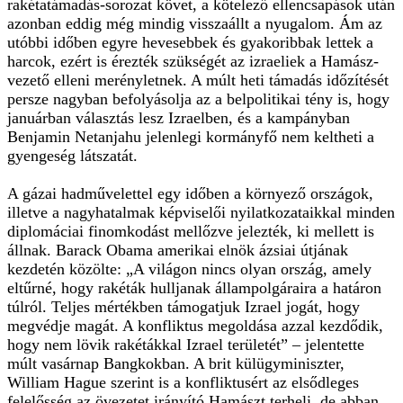
rakétatámadás-sorozat követ, a kötelező ellencsapások után
azonban eddig még mindig visszaállt a nyugalom. Ám az
utóbbi időben egyre hevesebbek és gyakoribbak lettek a
harcok, ezért is érezték szükségét az izraeliek a Hamász-
vezető elleni merényletnek. A múlt heti támadás időzítését
persze nagyban befolyásolja az a belpolitikai tény is, hogy
januárban választás lesz Izraelben, és a kampányban
Benjamin Netanjahu jelenlegi kormányfő nem keltheti a
gyengeség látszatát.
A gázai hadművelettel egy időben a környező országok,
illetve a nagyhatalmak képviselői nyilatkozataikkal minden
diplomáciai finomkodást mellőzve jelezték, ki mellett is
állnak. Barack Obama amerikai elnök ázsiai útjának
kezdetén közölte: „A világon nincs olyan ország, amely
eltűrné, hogy rakéták hulljanak állampolgáraira a határon
túlról. Teljes mértékben támogatjuk Izrael jogát, hogy
megvédje magát. A konfliktus megoldása azzal kezdődik,
hogy nem lövik rakétákkal Izrael területét” – jelentette
múlt vasárnap Bangkokban. A brit külügyminiszter,
William Hague szerint is a konfliktusért az elsődleges
felelősség az övezetet irányító Hamászt terheli, de abban