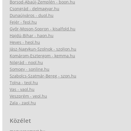
Borsod-Abaúj-Zemplén - boon.hu
Csongrád - delmagyar.hu
Dunaújváros - duol.hu
Fejér - feol.hu
Győr-Moson-Sopron - kisalfold.hu
Hajdú-Bihar - haon.hu
Heves - heol.hu
Jász-Nagykun-Szolnok - szoljon.hu
Komárom-Esztergom - kemma.hu
Nógrád - nool.hu
Somogy - sonline.hu
Szabolcs-Szatmár-Bereg - szon.hu
Tolna - teol.hu
Vas - vaol.hu
Veszprém - veol.hu
Zala - zaol.hu
Közélet