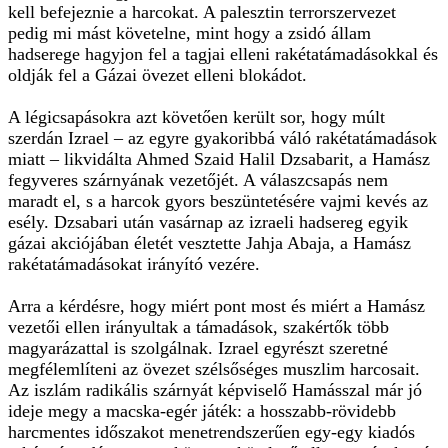
kell befejeznie a harcokat. A palesztin terrorszervezet
pedig mi mást követelne, mint hogy a zsidó állam
hadserege hagyjon fel a tagjai elleni rakétatámadásokkal és
oldják fel a Gázai övezet elleni blokádot.
A légicsapásokra azt követően került sor, hogy múlt
szerdán Izrael – az egyre gyakoribbá váló rakétatámadások
miatt – likvidálta Ahmed Szaid Halil Dzsabarit, a Hamász
fegyveres szárnyának vezetőjét. A válaszcsapás nem
maradt el, s a harcok gyors beszüntetésére vajmi kevés az
esély. Dzsabari után vasárnap az izraeli hadsereg egyik
gázai akciójában életét vesztette Jahja Abaja, a Hamász
rakétatámadásokat irányító vezére.
Arra a kérdésre, hogy miért pont most és miért a Hamász
vezetői ellen irányultak a támadások, szakértők több
magyarázattal is szolgálnak. Izrael egyrészt szeretné
megfélemlíteni az övezet szélsőséges muszlim harcosait.
Az iszlám radikális szárnyát képviselő Hamásszal már jó
ideje megy a macska-egér játék: a hosszabb-rövidebb
harcmentes időszakot menetrendszerűen egy-egy kiadós