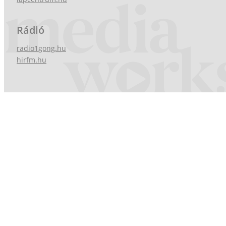
Rádió
radio1gong.hu
hirfm.hu