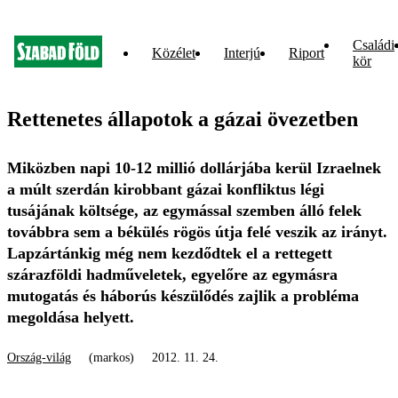
Családi
Közélet
Interjú
Riport
kör
Rettenetes állapotok a gázai övezetben
Miközben napi 10-12 millió dollárjába kerül Izraelnek
a múlt szerdán kirobbant gázai konfliktus légi
tusájának költsége, az egymással szemben álló felek
továbbra sem a békülés rögös útja felé veszik az irányt.
Lapzártánkig még nem kezdődtek el a rettegett
szárazföldi hadműveletek, egyelőre az egymásra
mutogatás és háborús készülődés zajlik a probléma
megoldása helyett.
Ország-világ
(markos)
2012. 11. 24.