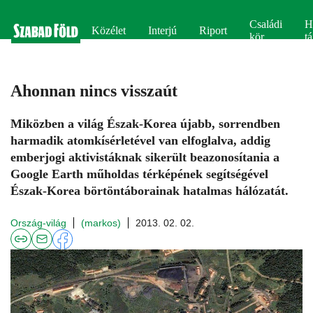
Családi
H
Közélet
Interjú
Riport
kör
tá
Ahonnan nincs visszaút
Miközben a világ Észak-Korea újabb, sorrendben
harmadik atomkísérletével van elfoglalva, addig
emberjogi aktivistáknak sikerült beazonosítania a
Google Earth műholdas térképének segítségével
Észak-Korea börtöntáborainak hatalmas hálózatát.
Ország-világ
(markos)
2013. 02. 02.