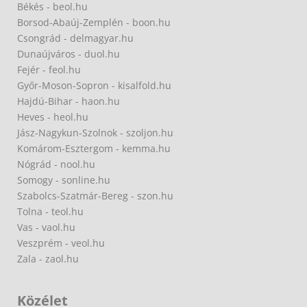
Békés - beol.hu
Borsod-Abaúj-Zemplén - boon.hu
Csongrád - delmagyar.hu
Dunaújváros - duol.hu
Fejér - feol.hu
Győr-Moson-Sopron - kisalfold.hu
Hajdú-Bihar - haon.hu
Heves - heol.hu
Jász-Nagykun-Szolnok - szoljon.hu
Komárom-Esztergom - kemma.hu
Nógrád - nool.hu
Somogy - sonline.hu
Szabolcs-Szatmár-Bereg - szon.hu
Tolna - teol.hu
Vas - vaol.hu
Veszprém - veol.hu
Zala - zaol.hu
Közélet