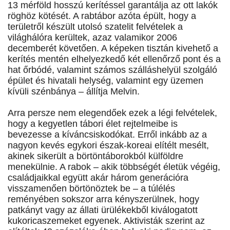
13 mérföld hosszú kerítéssel garantálja az ott lakók
röghöz kötését. A rabtábor azóta épült, hogy a
területről készült utolsó szatelit felvételek a
világhálóra kerültek, azaz valamikor 2006
decemberét követően. A képeken tisztán kivehető a
kerítés mentén elhelyezkedő két ellenőrző pont és a
hat őrbódé, valamint számos szálláshelyül szolgáló
épület és hivatali helység, valamint egy üzemen
kívüli szénbánya – állítja Melvin.
Arra persze nem elegendőek ezek a légi felvételek,
hogy a kegyetlen tábori élet rejtelmeibe is
bevezesse a kíváncsiskodókat. Erről inkább az a
nagyon kevés egykori észak-koreai elítélt mesélt,
akinek sikerült a börtöntáborokból külföldre
menekülnie. A rabok – akik többségét életük végéig,
családjaikkal együtt akár három generációra
visszamenően börtönöztek be – a túlélés
reményében sokszor arra kényszerülnek, hogy
patkányt vagy az állati ürülékekből kiválogatott
kukoricaszemeket egyenek. Aktivisták szerint az