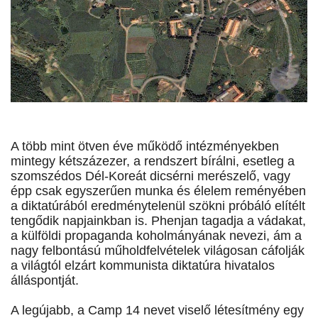
A több mint ötven éve működő intézményekben
mintegy kétszázezer, a rendszert bírálni, esetleg a
szomszédos Dél-Koreát dicsérni merészelő, vagy
épp csak egyszerűen munka és élelem reményében
a diktatúrából eredménytelenül szökni próbáló elítélt
tengődik napjainkban is. Phenjan tagadja a vádakat,
a külföldi propaganda koholmányának nevezi, ám a
nagy felbontású műholdfelvételek világosan cáfolják
a világtól elzárt kommunista diktatúra hivatalos
álláspontját.
A legújabb, a Camp 14 nevet viselő létesítmény egy