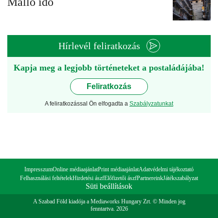
Málló idő
Hírlevél feliratkozás
Kapja meg a legjobb történeteket a postaládájába!
Feliratkozás
A feliratkozással Ön elfogadta a
Szabályzatunkat
Impresszum
Online médiaajánlat
Print médiaajánlat
Adatvédelmi tájékoztató
Felhasználási feltételek
Hirdetési ászf
Előfizetői ászf
Partnereink
Játékszabályzat
Süti beállítások
A Szabad Föld kiadója a Mediaworks Hungary Zrt. © Minden jog
fenntartva. 2026