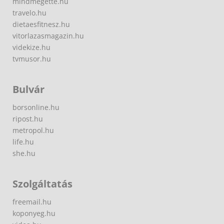
mindmegette.hu
travelo.hu
dietaesfitnesz.hu
vitorlazasmagazin.hu
videkize.hu
tvmusor.hu
Bulvár
borsonline.hu
ripost.hu
metropol.hu
life.hu
she.hu
Szolgáltatás
freemail.hu
koponyeg.hu