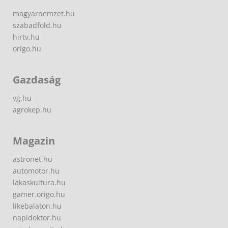
magyarnemzet.hu
szabadfold.hu
hirtv.hu
origo.hu
Gazdaság
vg.hu
agrokep.hu
Magazin
astronet.hu
automotor.hu
lakaskultura.hu
gamer.origo.hu
likebalaton.hu
napidoktor.hu