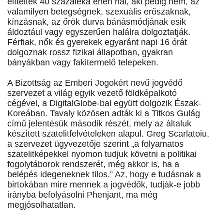
elítéltek 40 százaléka éhen hal, aki pedig nem, az
valamilyen betegségnek, szexuális erőszaknak,
kínzásnak, az őrök durva bánásmódjának esik
áldoztául vagy egyszerűen halálra dolgoztatják.
Férfiak, nők és gyerekek egyaránt napi 16 órát
dolgoznak rossz fizikai állapotban, gyakran
bányákban vagy fakitermelő telepeken.
A Bizottság az Emberi Jogokért nevű jogvédő
szervezet a világ egyik vezető földképalkotó
cégével, a DigitalGlobe-bal együtt dolgozik Észak-
Koreában. Tavaly közösen adták ki a Titkos Gulág
című jelentésük második részét, mely az általuk
készített szatelitfelvételeken alapul. Greg Scarlatoiu,
a szervezet ügyvezetője szerint „a folyamatos
szatelitképekkel nyomon tudjuk követni a politikai
fogolytáborok rendszerét, még akkor is, ha a
belépés idegeneknek tilos.” Az, hogy e tudásnak a
birtokában mire mennek a jogvédők, tudják-e jobb
irányba befolyásolni Phenjant, ma még
megjósolhatatlan.