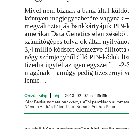
Mivel nem bíznak a bank által küldö
könnyen megjegyezhetőre vágynak –,
megváltoztatják bankkártyájuk PIN-kó
amerikai Data Genetics elemzéséből.
számítógépes tolvajok által nyilváno
3,4 millió kódsort elemezve állította
négy számjegyből álló PIN-kódok lis
tizedik ügyfél az igen egyszerű, 1-2-
magának – amúgy pedig tízezernyi vá
lenne…
Ország-világ
bhj
2013. 02. 07. csütörtök
Kép: Bankautomata bankkártya ATM pénzkiadó automata 
Németh András Péter, Fotó: Nemeth Andras Peter