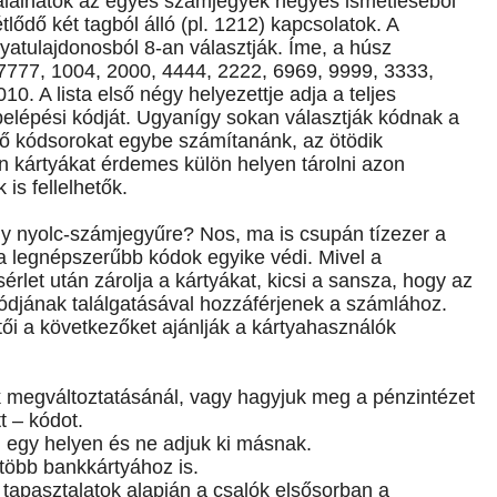
alálhatók az egyes számjegyek négyes ismétléséből
lődő két tagból álló (pl. 1212) kapcsolatok. A
yatulajdonosból 8-an választják. Íme, a húsz
7777, 1004, 2000, 4444, 2222, 6969, 9999, 3333,
0. A lista első négy helyezettje adja a teljes
lépési kódját. Ugyanígy sokan választják kódnak a
dő kódsorokat egybe számítanánk, az ötödik
n kártyákat érdemes külön helyen tárolni azon
is fellelhetők.
gy nyolc-számjegyűre? Nos, ma is csupán tízezer a
a legnépszerűbb kódok egyike védi. Mivel a
let után zárolja a kártyákat, kicsi a sansza, hogy az
a kódjának találgatásával hozzáférjenek a számlához.
ői a következőket ajánlják a kártyahasználók
 megváltoztatásánál, vagy hagyjuk meg a pénzintézet
t – kódot.
l egy helyen és ne adjuk ki másnak.
több bankkártyához is.
 tapasztalatok alapján a csalók elsősorban a