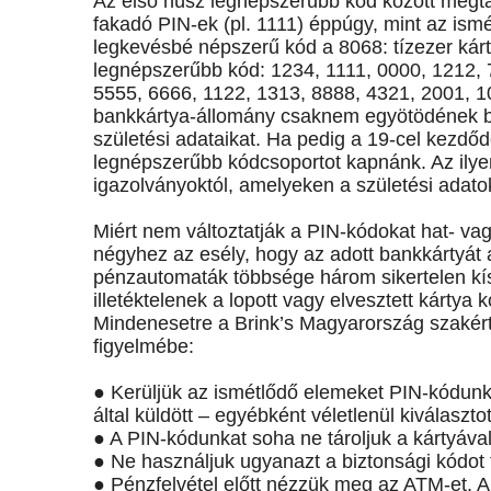
Az első húsz legnépszerűbb kód között megt
fakadó PIN-ek (pl. 1111) éppúgy, mint az ismét
legkevésbé népszerű kód a 8068: tízezer kárt
legnépszerűbb kód: 1234, 1111, 0000, 1212, 
5555, 6666, 1122, 1313, 8888, 4321, 2001, 101
bankkártya-állomány csaknem egyötödének be
születési adataikat. Ha pedig a 19-cel kezdő
legnépszerűbb kódcsoportot kapnánk. Az ilye
igazolványoktól, amelyeken a születési adatok 
Miért nem változtatják a PIN-kódokat hat- va
négyhez az esély, hogy az adott bankkártyát 
pénzautomaták többsége három sikertelen kísér
illetéktelenek a lopott vagy elvesztett kárty
Mindenesetre a Brink’s Magyarország szakért
figyelmébe:
● Kerüljük az ismétlődő elemeket PIN-kódunk
által küldött – egyébként véletlenül kiválasztot
● A PIN-kódunkat soha ne tároljuk a kártyáva
● Ne használjuk ugyanazt a biztonsági kódot 
● Pénzfelvétel előtt nézzük meg az ATM-et. A