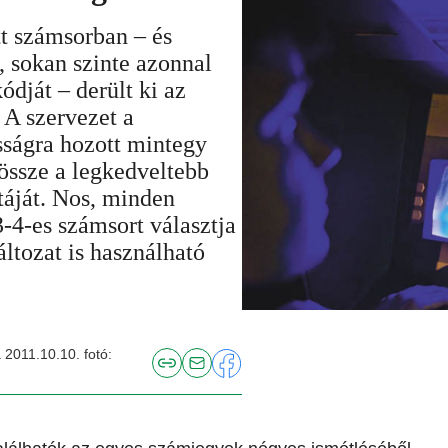
tt számsorban – és
 sokan szinte azonnal
dját – derült ki az
 A szervezet a
sságra hozott mintegy
 össze a legkedveltebb
táját. Nos, minden
3-4-es számsort választja
ltozat is használható
2011.10.10. fotó: