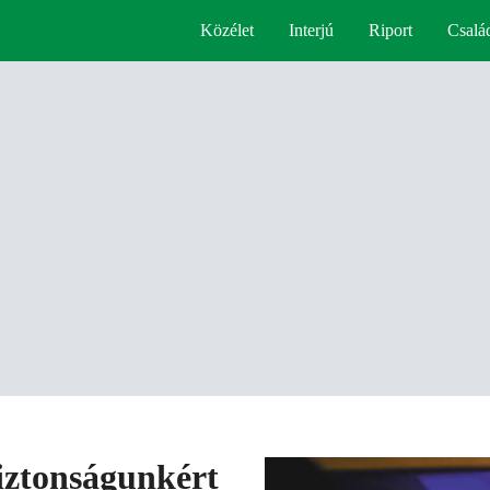
Közélet
Interjú
Riport
Csalá
iztonságunkért