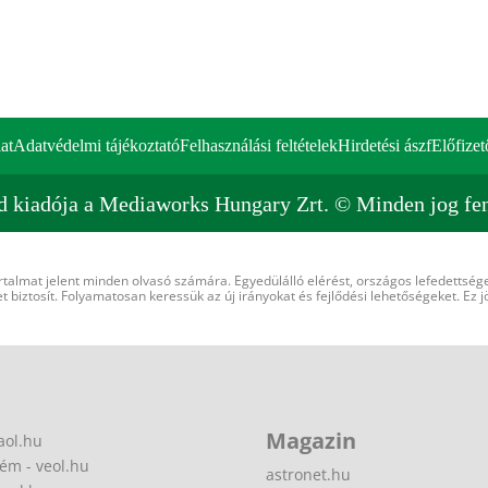
at
Adatvédelmi tájékoztató
Felhasználási feltételek
Hirdetési ászf
Előfizet
d kiadója a Mediaworks Hungary Zrt. © Minden jog fen
rtalmat jelent minden olvasó számára. Egyedülálló elérést, országos lefedettsége
 biztosít. Folyamatosan keressük az új irányokat és fejlődési lehetőségeket. Ez j
Magazin
aol.hu
ém - veol.hu
astronet.hu