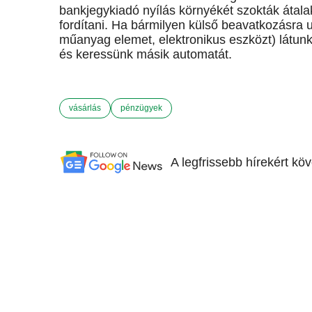
bankjegykiadó nyílás környékét szokták átala
fordítani. Ha bármilyen külső beavatkozásra u
műanyag elemet, elektronikus eszközt) látunk
és keressünk másik automatát.
vásárlás
pénzügyek
A legfrissebb hírekért kö