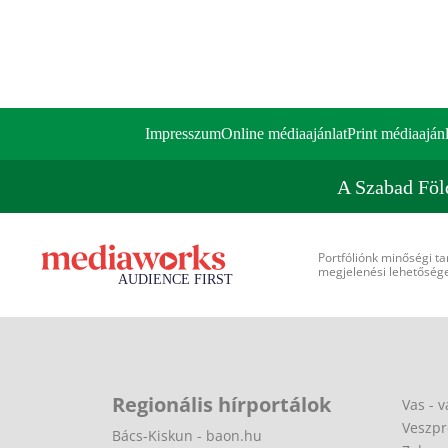
Impresszum
Online médiaajánlat
Print médiaajánl
A Szabad Föl
Portfóliónk minőségi ta
megjelenési lehetőséget
Regionális hírportálok
Vas - v
Veszpr
Bács-Kiskun - baon.hu