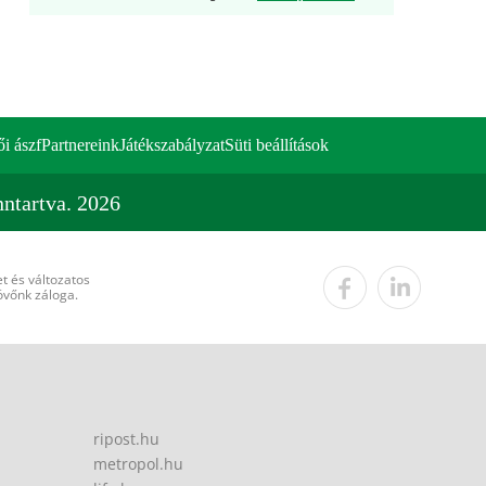
ői ászf
Partnereink
Játékszabályzat
Süti beállítások
ntartva. 2026
t és változatos
övőnk záloga.
ripost.hu
metropol.hu