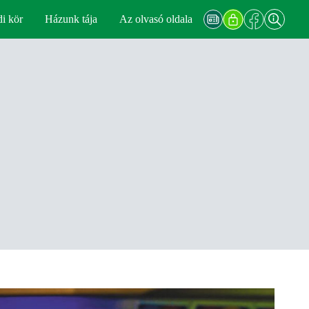
di kör
Házunk tája
Az olvasó oldala