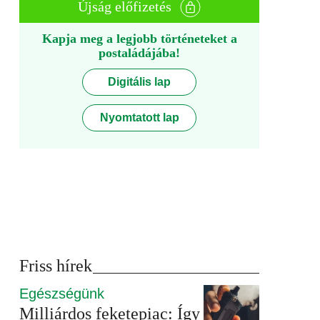
Újság előfizetés
Kapja meg a legjobb történeteket a
postaládájába!
Digitális lap
Nyomtatott lap
Friss hírek
Egészségünk
Milliárdos feketepiac: Így