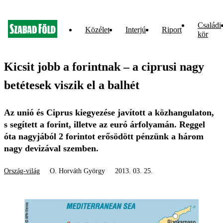
Családi
Közélet
Interjú
Riport
kör
Kicsit jobb a forintnak – a ciprusi nagy
betétesek viszik el a balhét
Az unió és Ciprus kiegyezése javított a közhangulaton,
s segített a forint, illetve az euró árfolyamán. Reggel
óta nagyjából 2 forintot erősödött pénzünk a három
nagy devizával szemben.
Ország-világ
O. Horváth György
2013. 03. 25.