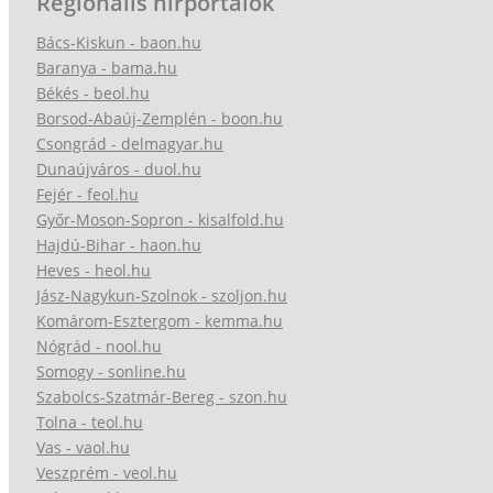
Regionális hírportálok
Bács-Kiskun - baon.hu
Baranya - bama.hu
Békés - beol.hu
Borsod-Abaúj-Zemplén - boon.hu
Csongrád - delmagyar.hu
Dunaújváros - duol.hu
Fejér - feol.hu
Győr-Moson-Sopron - kisalfold.hu
Hajdú-Bihar - haon.hu
Heves - heol.hu
Jász-Nagykun-Szolnok - szoljon.hu
Komárom-Esztergom - kemma.hu
Nógrád - nool.hu
Somogy - sonline.hu
Szabolcs-Szatmár-Bereg - szon.hu
Tolna - teol.hu
Vas - vaol.hu
Veszprém - veol.hu