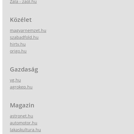
Zala - zaol.hu
Közélet
magyarnemzet.hu
szabadfold.hu
hirtv.hu
origo.hu
Gazdaság
vg.hu
agrokep.hu
Magazin
astronet.hu
automotor.hu
lakaskultura.hu