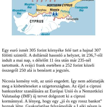
Egy euró ismét 305 forint környéke felé tart a hajnal 307
fölötti szintről. A dollárnál hasonló a helyzet, itt 236,7-ről
indult a mai nap, s délelőtt 11 óra után már 235-nél
tartottunk. A svájci frank esetében a 252 forint közeli
összegről 250 alá is benézett a jegyzés.
Nicosia kemény volt, az unió engedett. Így nem adóztatják
meg a kisbetéteseket a szigetországban. Az éjjel a ciprusi
bankszektor szanálására az Európai Unió és a Nemzetközi
Valutaalap (IMF) új tervet dolgozott ki a ciprusi
kormánnyal. A lényeg, hogy egy „jó és egy rossz bankot”
hoznak létre, Gyakorlatilag felszámolják a Laiki néven is