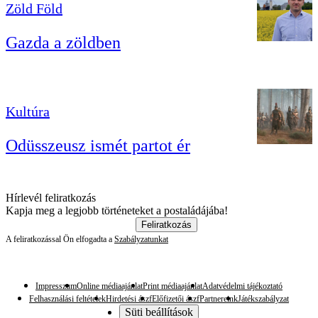
Zöld Föld
Gazda a zöldben
Kultúra
Odüsszeusz ismét partot ér
Hírlevél feliratkozás
Kapja meg a legjobb történeteket a postaládájába!
Feliratkozás
A feliratkozással Ön elfogadta a
Szabályzatunkat
Impresszum
Online médiaajánlat
Print médiaajánlat
Adatvédelmi tájékoztató
Felhasználási feltételek
Hirdetési ászf
Előfizetői ászf
Partnereink
Játékszabályzat
Süti beállítások