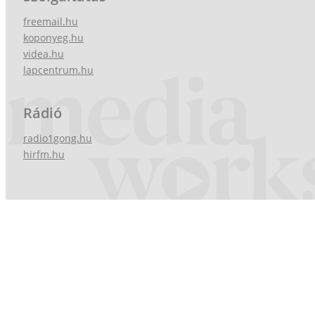
freemail.hu
koponyeg.hu
videa.hu
lapcentrum.hu
Rádió
radio1gong.hu
hirfm.hu