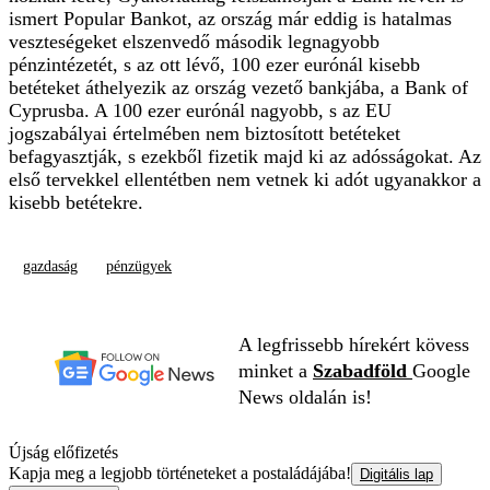
ismert Popular Bankot, az ország már eddig is hatalmas
veszteségeket elszenvedő második legnagyobb
pénzintézetét, s az ott lévő, 100 ezer eurónál kisebb
betéteket áthelyezik az ország vezető bankjába, a Bank of
Cyprusba. A 100 ezer eurónál nagyobb, s az EU
jogszabályai értelmében nem biztosított betéteket
befagyasztják, s ezekből fizetik majd ki az adósságokat. Az
első tervekkel ellentétben nem vetnek ki adót ugyanakkor a
kisebb betétekre.
gazdaság
pénzügyek
A legfrissebb hírekért kövess
minket a
Szabadföld
Google
News oldalán is!
Újság előfizetés
Kapja meg a legjobb történeteket a postaládájába!
Digitális lap