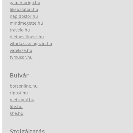
gamer.origo.hu
likebalaton.hu
napidoktor.hu
mindmegette.hu
travelo.hu
dietaesfitnesz.hu
vitorlazasmagazin.hu
videkize.hu
tvmusor.hu
Bulvár
borsonline.hu
ripost.hu
metropol.hu
life.hu
she.hu
Szolgáltatás