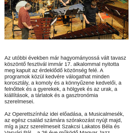
Az utóbbi években már hagyományossá vált tavasz
köszöntő fesztivál immár 17. alkalommal nyitotta
meg kapuit az érdeklődő közönség felé. A
programok közül kedvére válogathat minden
korosztály, a komoly és a könnyűzene kedvelői, a
felnőttek és a gyerekek, a hölgyek és az urak, a
kiállítások, a tárlatok és a gasztronómia
szerelmesei.
Az Operettszínház idei előadása, a Musicalmesék,
az egész család számára szórakozást nyújt majd,
míg a jazz szerelmeseit Szakcsi Lakatos Béla és
Vasvári Pál – a 26 éve működő Magyar Jazz