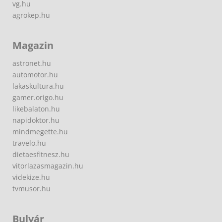
vg.hu
agrokep.hu
Magazin
astronet.hu
automotor.hu
lakaskultura.hu
gamer.origo.hu
likebalaton.hu
napidoktor.hu
mindmegette.hu
travelo.hu
dietaesfitnesz.hu
vitorlazasmagazin.hu
videkize.hu
tvmusor.hu
Bulvár