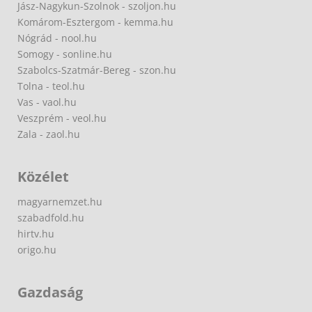
Jász-Nagykun-Szolnok - szoljon.hu
Komárom-Esztergom - kemma.hu
Nógrád - nool.hu
Somogy - sonline.hu
Szabolcs-Szatmár-Bereg - szon.hu
Tolna - teol.hu
Vas - vaol.hu
Veszprém - veol.hu
Zala - zaol.hu
Közélet
magyarnemzet.hu
szabadfold.hu
hirtv.hu
origo.hu
Gazdaság