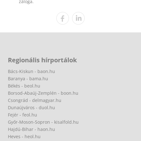
záloga.
Regionális hírportálok
Bács-Kiskun - baon.hu
Baranya - bama.hu
Békés - beol.hu
Borsod-Abaúj-Zemplén - boon.hu
Csongrád - delmagyar.hu
Dunaújváros - duol.hu
Fejér - feol.hu
Győr-Moson-Sopron - kisalfold.hu
Hajdú-Bihar - haon.hu
Heves - heol.hu