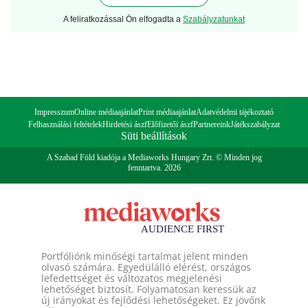
A feliratkozással Ön elfogadta a
Szabályzatunkat
Impresszum
Online médiaajánlat
Print médiaajánlat
Adatvédelmi tájékoztató
Felhasználási feltételek
Hirdetési ászf
Előfizetői ászf
Partnereink
Játékszabályzat
Süti beállítások
A Szabad Föld kiadója a Mediaworks Hungary Zrt. © Minden jog
fenntartva. 2026
Portfóliónk minőségi tartalmat jelent minden
olvasó számára. Egyedülálló elérést, országos
lefedettséget és változatos megjelenési
lehetőséget biztosít. Folyamatosan keressük az
új irányokat és fejlődési lehetőségeket. Ez jövőnk