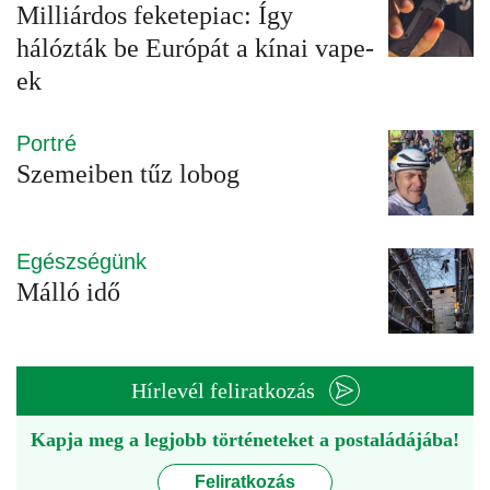
Milliárdos feketepiac: Így
hálózták be Európát a kínai vape-
ek
Portré
Szemeiben tűz lobog
Egészségünk
Málló idő
Hírlevél feliratkozás
Kapja meg a legjobb történeteket a postaládájába!
Feliratkozás