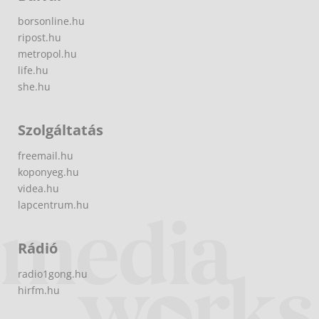
borsonline.hu
ripost.hu
metropol.hu
life.hu
she.hu
Szolgáltatás
freemail.hu
koponyeg.hu
videa.hu
lapcentrum.hu
Rádió
radio1gong.hu
hirfm.hu