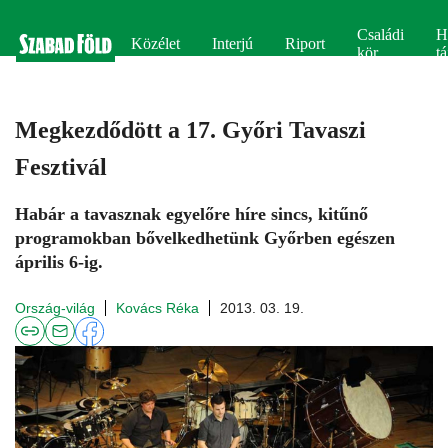
Családi
H
Közélet
Interjú
Riport
kör
tá
Megkezdődött a 17. Győri Tavaszi
Fesztivál
Habár a tavasznak egyelőre híre sincs, kitűnő
programokban bővelkedhetünk Győrben egészen
április 6-ig.
Ország-világ
Kovács Réka
2013. 03. 19.