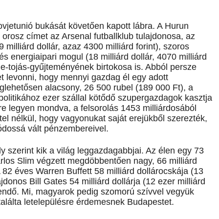
jetunió bukását követően kapott lábra. A Hurun
orosz címet az Arsenal futballklub tulajdonosa, az
illiárd dollár, azaz 4300 milliárd forint), szoros
s energiaipari mogul (18 milliárd dollár, 4070 milliárd
rge-tojás-gyűjteményének birtokosa is. Abból persze
levonni, hogy mennyi gazdag él egy adott
lehetősen alacsony, 26 500 rubel (189 000 Ft), a
olitikához ezer szállal kötődő szupergazdagok kasztja
re legyen mondva, a felsorolás 1453 milliárdosából
el nélkül, hogy vagyonukat saját erejükből szerezték,
ódossá vált pénzembereivel.
y szerint kik a világ leggazdagabbjai. Az élen egy 73
los Slim végzett megdöbbentően nagy, 66 milliárd
A 82 éves Warren Buffett 58 milliárd dollárocskája (13
jdonos Bill Gates 54 milliárd dollárja (12 ezer milliárd
egendő. Mi, magyarok pedig szomorú szívvel vegyük
találta letelepülésre érdemesnek Budapestet.