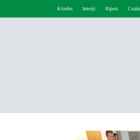
Közélet
Interjú
Riport
Csalá