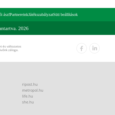
ői ászf
Partnereink
Játékszabályzat
Süti beállítások
ntartva. 2026
t és változatos
övőnk záloga.
ripost.hu
metropol.hu
life.hu
she.hu