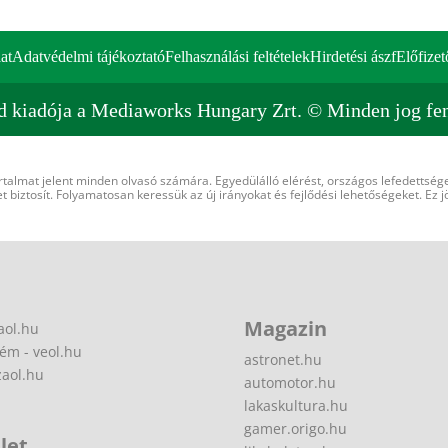
at
Adatvédelmi tájékoztató
Felhasználási feltételek
Hirdetési ászf
Előfizet
d kiadója a Mediaworks Hungary Zrt. © Minden jog fen
rtalmat jelent minden olvasó számára. Egyedülálló elérést, országos lefedettsége
 biztosít. Folyamatosan keressük az új irányokat és fejlődési lehetőségeket. Ez j
Magazin
aol.hu
ém - veol.hu
astronet.hu
zaol.hu
automotor.hu
lakaskultura.hu
gamer.origo.hu
let