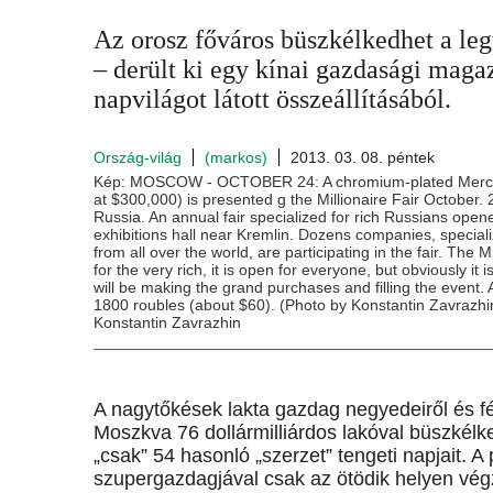
Az orosz főváros büszkélkedhet a leg
– derült ki egy kínai gazdasági mag
napvilágot látott összeállításából.
Ország-világ
(markos)
2013. 03. 08. péntek
Kép: MOSCOW - OCTOBER 24: A chromium-plated Merced
at $300,000) is presented g the Millionaire Fair October.
Russia. An annual fair specialized for rich Russians ope
exhibitions hall near Kremlin. Dozens companies, speciali
from all over the world, are participating in the fair. The Mil
for the very rich, it is open for everyone, but obviously it 
will be making the grand purchases and filling the event. 
1800 roubles (about $60). (Photo by Konstantin Zavrazhi
Konstantin Zavrazhin
A nagytőkések lakta gazdag negyedeiről és fény
Moszkva 76 dollármilliárdos lakóval büszké
„csak” 54 hasonló „szerzet” tengeti napjait. 
szupergazdagjával csak az ötödik helyen végze