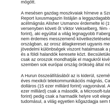
mögött.
A mesésen gazdag moszkvaiak hírneve a Szov
Report luxusmagazin listáján a leggazdagabb 
acélmágnás Alisher Usmanov érdemelte ki (19 m
versenyben követi őt Viktor Vekselberg, fém- é
forint), aki egyúttal a világ legnagyobb Fabe
nem érdemes messzemenő következtetéseket 
országban, az orosz átlagkereset ugyanis meg
jövedelmi különbségek viszont hatalmasak a p
és a földi halandók keresete közt. Becsületük
csak az oroszok mondhatják el magukról kivét
szemben sok európai ország örökség által m
A Hurun összeállításából az is kiderül, személ
éves mexikói telekommunikációs mágnás, Car
dolláros (15 ezer milliárd forint) vagyonával. 
ezer milliárd) csak a második, a Microsoft-tula
forint) pedig csak a harmadik helyre volt el
tudomásul, a világ egyetlen kőgazdagja sem 