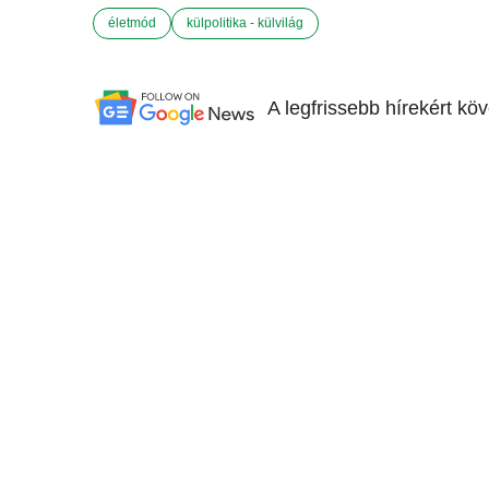
életmód
külpolitika - külvilág
A legfrissebb hírekért kö