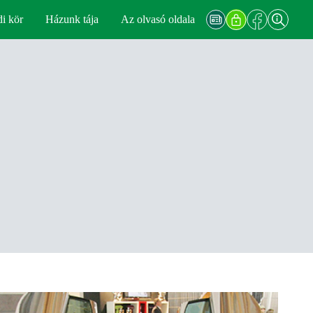
di kör
Házunk tája
Az olvasó oldala