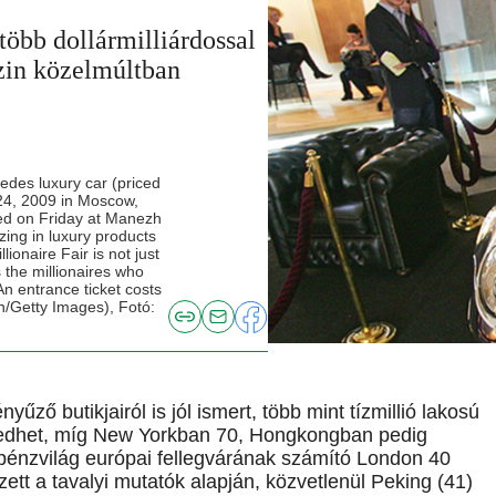
több dollármilliárdossal
azin közelmúltban
es luxury car (priced
 24, 2009 in Moscow,
ned on Friday at Manezh
zing in luxury products
lionaire Fair is not just
is the millionaires who
An entrance ticket costs
n/Getty Images), Fotó:
űző butikjairól is jól ismert, több mint tízmillió lakosú
lkedhet, míg New Yorkban 70, Hongkongban pedig
A pénzvilág európai fellegvárának számító London 40
tt a tavalyi mutatók alapján, közvetlenül Peking (41)