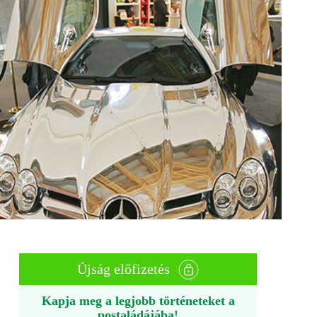
Újság előfizetés
Kapja meg a legjobb történeteket a
postaládájába!