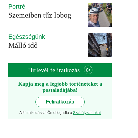
Portré
Szemeiben tűz lobog
Egészségünk
Málló idő
Hírlevél feliratkozás
Kapja meg a legjobb történeteket a
postaládájába!
Feliratkozás
A feliratkozással Ön elfogadta a
Szabályzatunkat