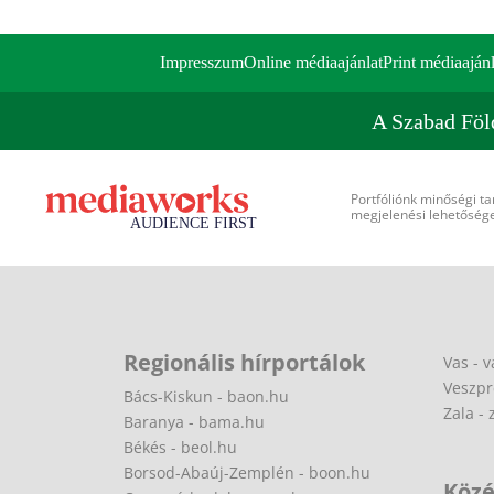
Impresszum
Online médiaajánlat
Print médiaajánl
A Szabad Föl
Portfóliónk minőségi ta
megjelenési lehetőséget
Regionális hírportálok
Vas - v
Veszpr
Bács-Kiskun - baon.hu
Zala - 
Baranya - bama.hu
Békés - beol.hu
Borsod-Abaúj-Zemplén - boon.hu
Közé