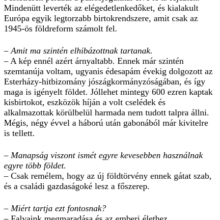
Mindenütt leverték az elégedetlenkedőket, és kialakult
Európa egyik legtorzabb birtokrendszere, amit csak az
1945-ös földreform számolt fel.
– Amit ma szintén elhibázottnak tartanak.
– A kép ennél azért árnyaltabb. Ennek már szintén
szemtanúja voltam, ugyanis édesapám évekig dolgozott az
Esterházy-hitbizomány jószágkormányzóságában, és így
maga is igényelt földet. Jóllehet mintegy 600 ezren kaptak
kisbirtokot, eszközök híján a volt cselédek és
alkalmazottak körülbelül harmada nem tudott talpra állni.
Mégis, négy évvel a háború után gabonából már kivitelre
is tellett.
– Manapság viszont ismét egyre kevesebben használnak
egyre több földet.
– Csak remélem, hogy az új földtörvény ennek gátat szab,
és a családi gazdaságoké lesz a főszerep.
– Miért tartja ezt fontosnak?
– Falvaink megmaradása és az emberi élethez