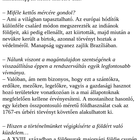
– Miféle kettős mércére gondol?
– Ami a világban tapasztalható. Az európai hódítók
különféle csalárd módon megszerezték az indiánok
földjeit, aki pedig ellenállt, azt kiirtották, majd miután a
nevükre került a birtok, azonnal törvényt hoztak a
védelméről. Manapság ugyanez zajlik Brazíliában.
– Nálunk viszont a magántulajdon szentségének a
visszaállítása éppen a rendszerváltás egyik legfontosabb
vívmánya.
– Valóban, ám nem bizonyos, hogy ezt a szántókra,
erdőkre, mezőkre, legelőkre, vagyis a gazdasági hasznot
hozó területekre vonatkozóan is a mai állapotoknak
megfelelően kellene érvényesíteni. A mostanihoz hasonló,
egy kézben összpontosuló méretű földhasználat csak az
1767-es úrbéri törvényt követően alakulhatott ki.
– Hiszen a történelmünket végigkísérte a földért való
küzdelem…
– A XVIII. században a földesurak majorsági földje csupán