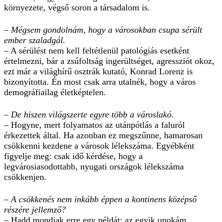
környezete, végső soron a társadalom is.
– Mégsem gondolnám, hogy a városokban csupa sérült
ember szaladgál.
– A sérülést nem kell feltétlenül patológiás esetként
értelmezni, bár a zsúfoltság ingerültséget, agressziót okoz,
ezt már a világhírű osztrák kutató, Konrad Lorenz is
bizonyította. Én most csak arra utalnék, hogy a város
demográfiailag életképtelen.
– De hiszen világszerte egyre több a városlakó.
– Hogyne, mert folyamatos az utánpótlás a faluról
érkezettek által. Ha azonban ez megszűnne, hamarosan
csökkenni kezdene a városok lélekszáma. Egyébként
figyelje meg: csak idő kérdése, hogy a
legvárosiasodottabb, nyugati országok lélekszáma
csökkenjen.
– A csökkenés nem inkább éppen a kontinens középső
részére jellemző?
– Hadd mondjak erre egy példát: az egyik unokám