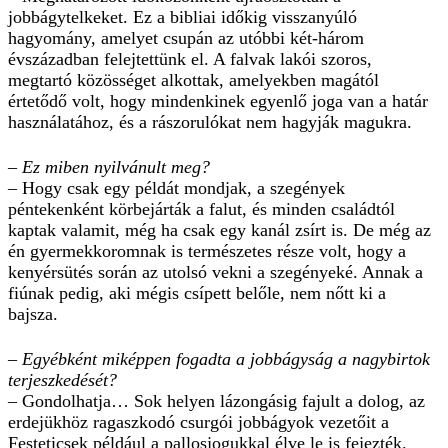
jobbágytelkeket. Ez a bibliai időkig visszanyúló
hagyomány, amelyet csupán az utóbbi két-három
évszázadban felejtettünk el. A falvak lakói szoros,
megtartó közösséget alkottak, amelyekben magától
értetődő volt, hogy mindenkinek egyenlő joga van a határ
használatához, és a rászorulókat nem hagyják magukra.
– Ez miben nyilvánult meg?
– Hogy csak egy példát mondjak, a szegények
péntekenként körbejárták a falut, és minden családtól
kaptak valamit, még ha csak egy kanál zsírt is. De még az
én gyermekkoromnak is természetes része volt, hogy a
kenyérsütés során az utolsó vekni a szegényeké. Annak a
fiúnak pedig, aki mégis csípett belőle, nem nőtt ki a
bajsza.
– Egyébként miképpen fogadta a jobbágyság a nagybirtok
terjeszkedését?
– Gondolhatja… Sok helyen lázongásig fajult a dolog, az
erdejükhöz ragaszkodó csurgói jobbágyok vezetőit a
Festeticsek például a pallosjogukkal élve le is fejezték.