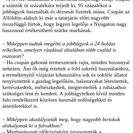
a szántók öt százalékára terjedt ki, 95 százalékot a
jobbágyok használták és dézsmát fizettek utána. Csupán az
Alföldön alakult ki már a tatárjárás előtt nagyobb
összefüggő birtok, hogy legyen legelője a Nyugaton nagy
haszonnal értékesíthető szürke marhának.
– Miképpen tudtak megélni a jobbágyok a 24 holdas
telkeiken, amelyen ráadásul általában több család is
osztozott?
– Ha csupán gabonát termesztenek rajta, minden bizonnyal
nehezen. Ám ők még értettek a föld sokrétű használatához,
a termékenyítő vízjárást kihasználva sok és sokféle állatot
tenyésztettek a gazdag legelőkön, halastavakat létesítettek,
kertészkedtek, méhészkedtek, megtermelték a ruházathoz
szükséges lent és kendert. A jobbágytelken kívül minden
falu rendelkezett közösen használt erdőségekkel és
árterületekkel is.
– Miképpen akadályozták meg, hogy nagyobb birtokok
alakuljanak ki a falvakban?
– Meghatározott időközönként újraosztották a