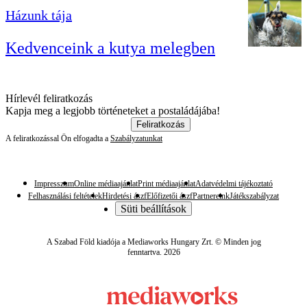
Házunk tája
Kedvenceink a kutya melegben
Hírlevél feliratkozás
Kapja meg a legjobb történeteket a postaládájába!
Feliratkozás
A feliratkozással Ön elfogadta a
Szabályzatunkat
Impresszum
Online médiaajánlat
Print médiaajánlat
Adatvédelmi tájékoztató
Felhasználási feltételek
Hirdetési ászf
Előfizetői ászf
Partnereink
Játékszabályzat
Süti beállítások
A Szabad Föld kiadója a Mediaworks Hungary Zrt. © Minden jog
fenntartva. 2026