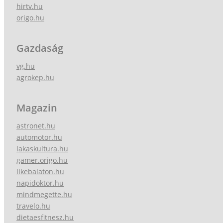
hirtv.hu
origo.hu
Gazdaság
vg.hu
agrokep.hu
Magazin
astronet.hu
automotor.hu
lakaskultura.hu
gamer.origo.hu
likebalaton.hu
napidoktor.hu
mindmegette.hu
travelo.hu
dietaesfitnesz.hu