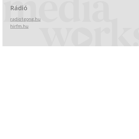
Rádió
radio1gong.hu
hirfm.hu