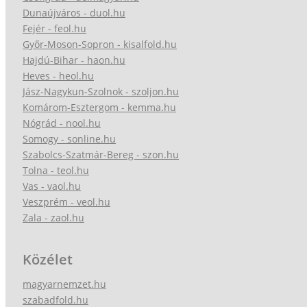
Dunaújváros - duol.hu
Fejér - feol.hu
Győr-Moson-Sopron - kisalfold.hu
Hajdú-Bihar - haon.hu
Heves - heol.hu
Jász-Nagykun-Szolnok - szoljon.hu
Komárom-Esztergom - kemma.hu
Nógrád - nool.hu
Somogy - sonline.hu
Szabolcs-Szatmár-Bereg - szon.hu
Tolna - teol.hu
Vas - vaol.hu
Veszprém - veol.hu
Zala - zaol.hu
Közélet
magyarnemzet.hu
szabadfold.hu