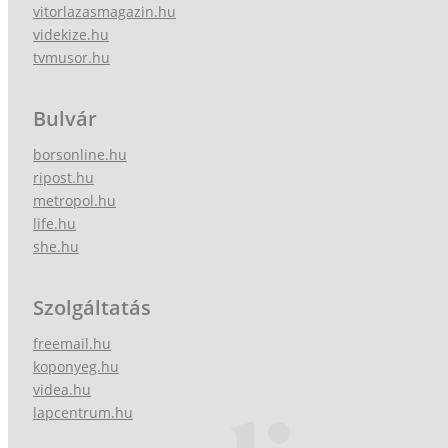
vitorlazasmagazin.hu
videkize.hu
tvmusor.hu
Bulvár
borsonline.hu
ripost.hu
metropol.hu
life.hu
she.hu
Szolgáltatás
freemail.hu
koponyeg.hu
videa.hu
lapcentrum.hu