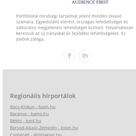
Portfóliónk minőségi tartalmat jelent minden olvasó
számára. Egyedülálló elérést, országos lefedettséget és
változatos megjelenési lehetőséget biztosít. Folyamatosan
keressük az új irányokat és fejlődési lehetőségeket. Ez
jövőnk záloga.
Regionális hírportálok
Bács-Kiskun - baon.hu
Baranya - bama.hu
Békés - beol.hu
Borsod-Abaúj-Zemplén - boon.hu
Csongrád - delmagyar.hu