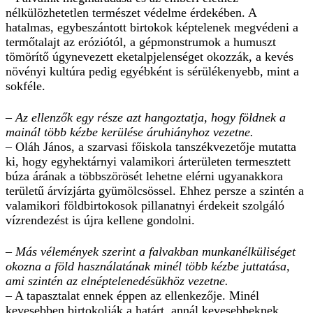
nélkülözhetetlen természet védelme érdekében. A
hatalmas, egybeszántott birtokok képtelenek megvédeni a
termőtalajt az eróziótól, a gépmonstrumok a humuszt
tömörítő úgynevezett eketalpjelenséget okozzák, a kevés
növényi kultúra pedig egyébként is sérülékenyebb, mint a
sokféle.
– Az ellenzők egy része azt hangoztatja, hogy földnek a
mainál több kézbe kerülése áruhiányhoz vezetne.
– Oláh János, a szarvasi főiskola tanszékvezetője mutatta
ki, hogy egyhektárnyi valamikori árterületen termesztett
búza árának a többszörösét lehetne elérni ugyanakkora
területű árvízjárta gyümölcsössel. Ehhez persze a szintén a
valamikori földbirtokosok pillanatnyi érdekeit szolgáló
vízrendezést is újra kellene gondolni.
– Más vélemények szerint a falvakban munkanélküliséget
okozna a föld használatának minél több kézbe juttatása,
ami szintén az elnéptelenedésükhöz vezetne.
– A tapasztalat ennek éppen az ellenkezője. Minél
kevesebben birtokolják a határt, annál kevesebbeknek