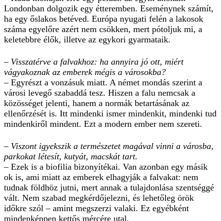
Londonban dolgozik egy étteremben. Eseménynek számít,
ha egy őslakos betéved. Európa nyugati felén a lakosok
száma egyelőre azért nem csökken, mert pótoljuk mi, a
keletebbre élők, illetve az egykori gyarmataik.
– Visszatérve a falvakhoz: ha annyira jó ott, miért
vágyakoznak az emberek mégis a városokba?
– Egyrészt a vonzásuk miatt. A német mondás szerint a
városi levegő szabaddá tesz. Hiszen a falu nemcsak a
közösséget jelenti, hanem a normák betartásának az
ellenőrzését is. Itt mindenki ismer mindenkit, mindenki tud
mindenkiről mindent. Ezt a modern ember nem szereti.
– Viszont igyekszik a természetet magával vinni a városba,
parkokat létesít, kutyát, macskát tart.
– Ezek is a biofilia bizonyítékai. Van azonban egy másik
ok is, ami miatt az emberek elhagyják a falvakat: nem
tudnak földhöz jutni, mert annak a tulajdonlása szentséggé
vált. Nem szabad megkérdőjelezni, és lehetőleg örök
időkre szól – amint megszerzi valaki. Ez egyébként
mindenképpen kettős mércére utal.