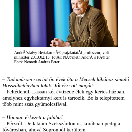
AndrĂˇsfalvy Bertalan nĂ©prajzkutatĂł professzor, volt
miniszter 2013.02.13. fotĂł: NĂ©meth AndrĂˇs PĂ©ter
Fotó: Nemeth Andras Peter
– Tudomásom szerint ön évek óta a Mecsek lábához simuló
Hosszúhetényben lakik. Jól érzi ott magát?
– Feltétlenül. Lassan két évtizede élek egy kertes házban,
amelyhez egyhektárnyi kert is tartozik. Be is telepítettem
több mint száz gyümölcsfával.
– Honnan érkezett a faluba?
– Pécsről. De laktam Szekszárdon is, korábban pedig a
fővárosban, ahová Sopronból kerültem.