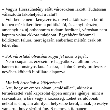
– Vagyis Hosszúhetény előtt városokban lakott. Tudatosan
választotta lakóhelyéül a falut?
– Volt benne némi kényszer is, mivel a költözésem körüli
időben már kikerültem a politikából, és annyi pénzért,
amennyit az új otthonomra tudtam fordítani, városban nem
kaptam volna ekkora tulajdont. Egyébként örömmel
költöztem falura, mert igazán emberhez méltón csak ott
lehet élni.
– Sok városlakó olvasónk kapja fel most a fejét…
– Nem csupán az érzéseimre hagyatkozva állítom ezt,
hanem tudományos kutatásokra, a John Gowdy professzor
nevéhez köthető biofiliára alapozva.
– Mit kell értenünk a kifejezésen?
– Azt, hogy az ember olyan „emlősállat”, akinek a
természettel való kapcsolat éppen annyira igénye, mint a
szexualitás, a társ vagy a közösség. Lehet ez utóbbiak
nélkül is élni, ám aki ilyen helyzetbe kerül, annak jó esélye
van arra, hogy sérülni fog. S nemcsak ő, hanem a