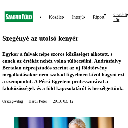
Családi
Közélet
Interjú
Riport
kör
Szegényé az utolsó kenyér
Egykor a falvak népe szoros közösséget alkotott, s
ennek az értékét nehéz volna túlbecsülni. Andrásfalvy
Bertalan néprajztudós szerint az új földtörvény
megalkotásakor nem szabad figyelmen kívül hagyni ezt
a szempontot. A Pécsi Egyetem professzorával a
faluközösségek és a föld kapcsolatáról is beszélgettünk.
Ország-világ
Hardi Péter
2013. 03. 12.