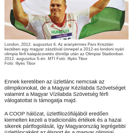
London, 2012. augusztus 6. Az aranyérmes Pars Krisztián
kezében egy magyar zászlóval ünnepel a 2012-es londoni nyári
olimpia férfi kalapácsvetés döntője után az Olimpiai Stadionban
2012. augusztus 5-én. MTI Fotó: Illyés Tibor
Fotó: Illyés Tibor
Ennek keretében az üzletlánc nemcsak az
olimpikonokat, de a Magyar Kézilabda Szövetséget
valamint a Magyar Vízilabda Szövetség férfi
válogatottat is támogatja majd.
A COOP hálózat, üzletfilozófiájából eredően
kiemelten kezeli a tradicionális értékek és a hazai
sikerek pártfogolását, így Magyarország legrégebbi
üzletláncaként az élsport és a magyar olimpiai