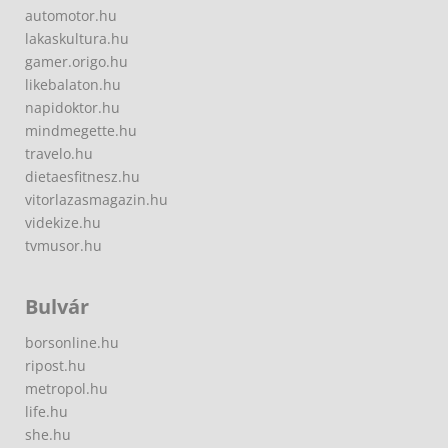
automotor.hu
lakaskultura.hu
gamer.origo.hu
likebalaton.hu
napidoktor.hu
mindmegette.hu
travelo.hu
dietaesfitnesz.hu
vitorlazasmagazin.hu
videkize.hu
tvmusor.hu
Bulvár
borsonline.hu
ripost.hu
metropol.hu
life.hu
she.hu