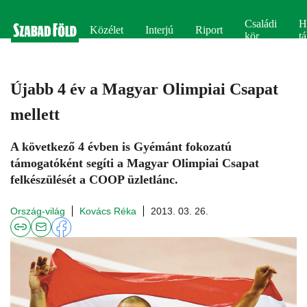
Családi
H
Közélet
Interjú
Riport
kör
tá
Újabb 4 év a Magyar Olimpiai Csapat
mellett
A következő 4 évben is Gyémánt fokozatú
támogatóként segíti a Magyar Olimpiai Csapat
felkészülését a COOP üzletlánc.
Ország-világ
Kovács Réka
2013. 03. 26.