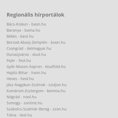
Regionális hírportálok
Bács-Kiskun - baon.hu
Baranya - bama.hu
Békés - beol.hu
Borsod-Abaúj-Zemplén - boon.hu
Csongrád - delmagyar.hu
Dunaújváros - duol.hu
Fejér - feol.hu
Győr-Moson-Sopron - kisalfold.hu
Hajdú-Bihar - haon.hu
Heves - heol.hu
Jász-Nagykun-Szolnok - szoljon.hu
Komárom-Esztergom - kemma.hu
Nógrád - nool.hu
Somogy - sonline.hu
Szabolcs-Szatmár-Bereg - szon.hu
Tolna - teol.hu