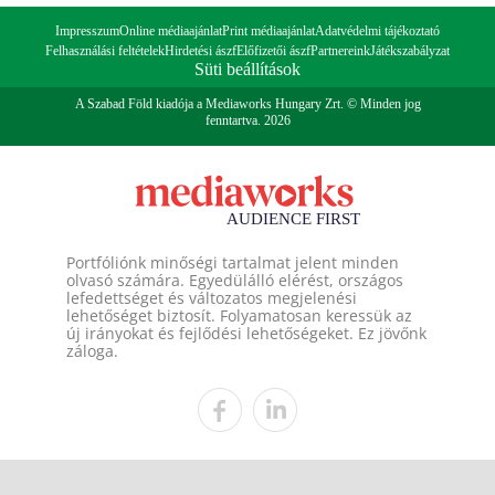
Impresszum
Online médiaajánlat
Print médiaajánlat
Adatvédelmi tájékoztató
Felhasználási feltételek
Hirdetési ászf
Előfizetői ászf
Partnereink
Játékszabályzat
Süti beállítások
A Szabad Föld kiadója a Mediaworks Hungary Zrt. © Minden jog
fenntartva. 2026
Portfóliónk minőségi tartalmat jelent minden
olvasó számára. Egyedülálló elérést, országos
lefedettséget és változatos megjelenési
lehetőséget biztosít. Folyamatosan keressük az
új irányokat és fejlődési lehetőségeket. Ez jövőnk
záloga.