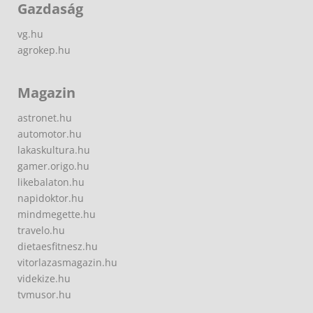
Gazdaság
vg.hu
agrokep.hu
Magazin
astronet.hu
automotor.hu
lakaskultura.hu
gamer.origo.hu
likebalaton.hu
napidoktor.hu
mindmegette.hu
travelo.hu
dietaesfitnesz.hu
vitorlazasmagazin.hu
videkize.hu
tvmusor.hu