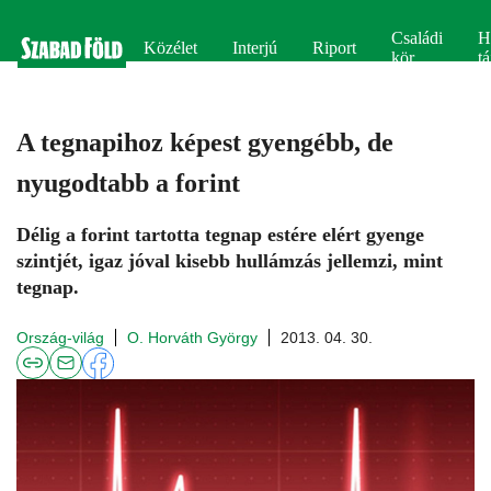
Családi
H
Közélet
Interjú
Riport
kör
tá
A tegnapihoz képest gyengébb, de
nyugodtabb a forint
Délig a forint tartotta tegnap estére elért gyenge
szintjét, igaz jóval kisebb hullámzás jellemzi, mint
tegnap.
Ország-világ
O. Horváth György
2013. 04. 30.