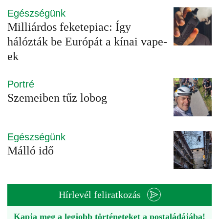
Egészségünk
Milliárdos feketepiac: Így
hálózták be Európát a kínai vape-
ek
Portré
Szemeiben tűz lobog
Egészségünk
Málló idő
Hírlevél feliratkozás
Kapja meg a legjobb történeteket a postaládájába!