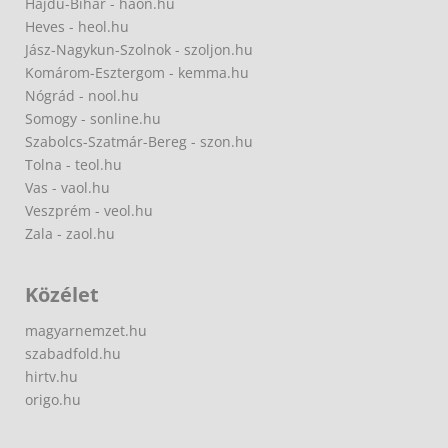
Hajdú-Bihar - haon.hu
Heves - heol.hu
Jász-Nagykun-Szolnok - szoljon.hu
Komárom-Esztergom - kemma.hu
Nógrád - nool.hu
Somogy - sonline.hu
Szabolcs-Szatmár-Bereg - szon.hu
Tolna - teol.hu
Vas - vaol.hu
Veszprém - veol.hu
Zala - zaol.hu
Közélet
magyarnemzet.hu
szabadfold.hu
hirtv.hu
origo.hu