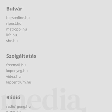
Bulvár
borsonline.hu
ripost.hu
metropol.hu
life.hu
she.hu
Szolgáltatás
freemail.hu
koponyeg.hu
videa.hu
lapcentrum.hu
Rádió
radio1gong.hu