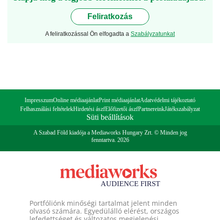
Feliratkozás
A feliratkozással Ön elfogadta a
Szabályzatunkat
Impresszum
Online médiaajánlat
Print médiaajánlat
Adatvédelmi tájékoztató
Felhasználási feltételek
Hirdetési ászf
Előfizetői ászf
Partnereink
Játékszabályzat
Süti beállítások
A Szabad Föld kiadója a Mediaworks Hungary Zrt. © Minden jog
fenntartva. 2026
Portfóliónk minőségi tartalmat jelent minden
olvasó számára. Egyedülálló elérést, országos
lefedettséget és változatos megjelenési