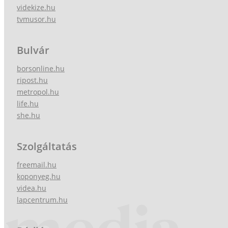
videkize.hu
tvmusor.hu
Bulvár
borsonline.hu
ripost.hu
metropol.hu
life.hu
she.hu
Szolgáltatás
freemail.hu
koponyeg.hu
videa.hu
lapcentrum.hu