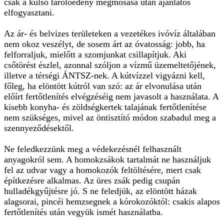
csak a külső tárolóedény megmosása után ajánlatos
elfogyasztani.
Az ár- és belvizes területeken a vezetékes ivóvíz általában
nem okoz veszélyt, de sosem árt az óvatosság: jobb, ha
felforraljuk, mielőtt a szomjunkat csillapítjuk. Aki
csőtörést észlel, azonnal szóljon a vízmű üzemeltetőjének,
illetve a térségi ÁNTSZ-nek. A kútvízzel vigyázni kell,
főleg, ha elöntött kútról van szó: az ár elvonulása után
előírt fertőtlenítés elvégzéséig nem javasolt a használata. A
kisebb konyha- és zöldségkertek talajának fertőtlenítése
nem szükséges, mivel az öntisztító módon szabadul meg a
szennyeződésektől.
Ne feledkezzünk meg a védekezésnél felhasznált
anyagokról sem. A homokzsákok tartalmát ne használjuk
fel az udvar vagy a homokozók feltöltésére, mert csak
építkezésre alkalmas. Az üres zsák pedig csupán
hulladékgyűjtésre jó. S ne feledjük, az elöntött házak
alagsorai, pincéi hemzsegnek a kórokozóktól: csakis alapos
fertőtlenítés után vegyük ismét használatba.