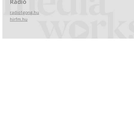
Rádió
radio1gong.hu
hirfm.hu