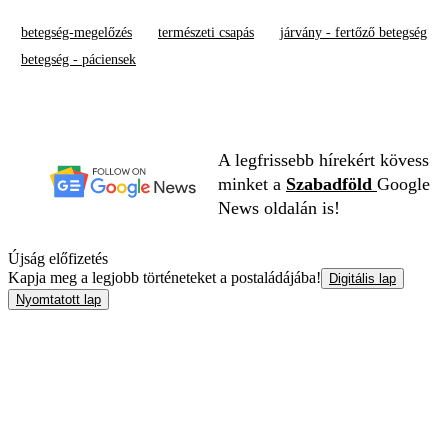
betegség-megelőzés
természeti csapás
járvány - fertőző betegség
betegség - páciensek
A legfrissebb hírekért kövess
minket a
Szabadföld
Google
News oldalán is!
Újság előfizetés
Kapja meg a legjobb történeteket a postaládájába!
Digitális lap
Nyomtatott lap