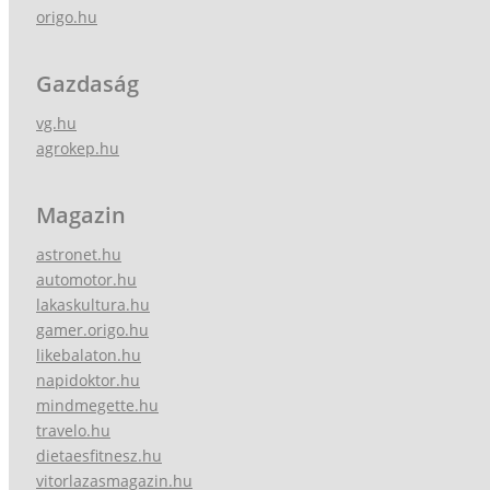
origo.hu
Gazdaság
vg.hu
agrokep.hu
Magazin
astronet.hu
automotor.hu
lakaskultura.hu
gamer.origo.hu
likebalaton.hu
napidoktor.hu
mindmegette.hu
travelo.hu
dietaesfitnesz.hu
vitorlazasmagazin.hu