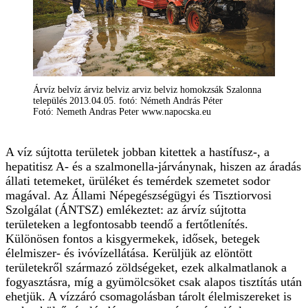
Árvíz belvíz árviz belviz arviz belviz homokzsák Szalonna
település 2013.04.05. fotó: Németh András Péter
Fotó: Nemeth Andras Peter www.napocska.eu
A víz sújtotta területek jobban kitettek a hastífusz-, a
hepatitisz A- és a szalmonella-járványnak, hiszen az áradás
állati tetemeket, ürüléket és temérdek szemetet sodor
magával. Az Állami Népegészségügyi és Tisztiorvosi
Szolgálat (ÁNTSZ) emlékeztet: az árvíz sújtotta
területeken a legfontosabb teendő a fertőtlenítés.
Különösen fontos a kisgyermekek, idősek, betegek
élelmiszer- és ivóvízellátása. Kerüljük az elöntött
területekről származó zöldségeket, ezek alkalmatlanok a
fogyasztásra, míg a gyümölcsöket csak alapos tisztítás után
ehetjük. A vízzáró csomagolásban tárolt élelmiszereket is